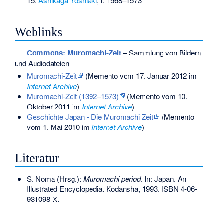
Ashikaga Yoshiaki
, r. 1568–1573
Weblinks
Commons
: Muromachi-Zeit
– Sammlung von Bildern
und Audiodateien
Muromachi-Zeit
(
Memento
vom 17. Januar 2012 im
Internet Archive
)
Muromachi-Zeit (1392–1573)
(
Memento
vom 10.
Oktober 2011 im
Internet Archive
)
Geschichte Japan - Die Muromachi Zeit
(
Memento
vom 1. Mai 2010 im
Internet Archive
)
Literatur
S. Noma (Hrsg.):
Muromachi period
. In: Japan. An
Illustrated Encyclopedia. Kodansha, 1993.
ISBN 4-06-
931098-X
.