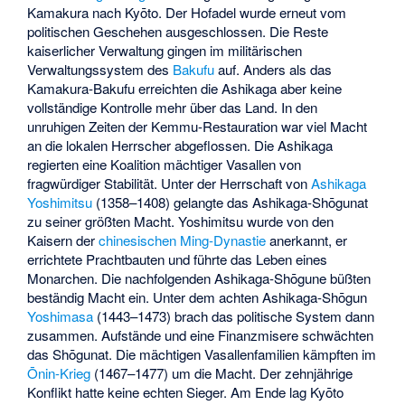
Kamakura nach Kyōto. Der Hofadel wurde erneut vom
politischen Geschehen ausgeschlossen. Die Reste
kaiserlicher Verwaltung gingen im militärischen
Verwaltungssystem des
Bakufu
auf. Anders als das
Kamakura-Bakufu erreichten die Ashikaga aber keine
vollständige Kontrolle mehr über das Land. In den
unruhigen Zeiten der Kemmu-Restauration war viel Macht
an die lokalen Herrscher abgeflossen. Die Ashikaga
regierten eine Koalition mächtiger Vasallen von
fragwürdiger Stabilität. Unter der Herrschaft von
Ashikaga
Yoshimitsu
(1358–1408) gelangte das Ashikaga-Shōgunat
zu seiner größten Macht. Yoshimitsu wurde von den
Kaisern der
chinesischen
Ming-Dynastie
anerkannt, er
errichtete Prachtbauten und führte das Leben eines
Monarchen. Die nachfolgenden Ashikaga-Shōgune büßten
beständig Macht ein. Unter dem achten Ashikaga-Shōgun
Yoshimasa
(1443–1473) brach das politische System dann
zusammen. Aufstände und eine Finanzmisere schwächten
das Shōgunat. Die mächtigen Vasallenfamilien kämpften im
Ōnin-Krieg
(1467–1477) um die Macht. Der zehnjährige
Konflikt hatte keine echten Sieger. Am Ende lag Kyōto