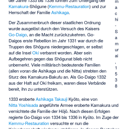
der Jahre 1333 bis 1336 führten zum Untergang der
m
Kamakura
-Shōgune (
Kemmu-Restauration
) und zur
a
Herrschaft der Familie
Ashikaga
.
c
hi
Der Zusammenbruch dieser staatlichen Ordnung
-
wurde ausgelöst durch den Versuch des Kaisers
S
Go-Daigo
, an die Macht zurückzukehren. Go-
a
Daigos erste Rebellion im Jahr 1331 war durch die
m
Truppen des Shōguns niedergeschlagen, er selbst
ur
auf die Insel
Oki
verbannt worden. Aber sein
ai
Aufbegehren gegen das Shōgunat blieb nicht
,
unbemerkt. Viele militärisch bedeutende Familien
1
(allen voran die Ashikaga und die
Nitta
) strebten den
5
Sturz des Kamakura-Bakufu an. Als Go-Daigo 1332
3
aus der Haft auf Oki freikam, waren diese Verbände
8
bereit, ihn zu unterstützen.
1333 eroberte
Ashikaga Takauji
Kyōto, eine von
Nitta Yoshisada
angeführte Armee eroberte Kamakura und
vernichtete die Familie der Hōjō. Nach diesen Erfolgen
regierte Go-Daigo von 1334 bis 1336 in Kyōto. Im Zuge der
Kemmu-Restauration
versuchte er nun die