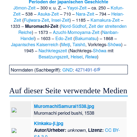
Perioden der japanischen Geschichte
Jōmon-Zeit
– 300 v. u. Z. –
Yayoi-Zeit
– ca. 250 –
Kofun-
Zeit
– 538 –
Asuka-Zeit
– 710 –
Nara-Zeit
– 794 –
Heian-
Zeit
(
Fujiwara-Zeit
,
Insei-Zeit
) – 1185 –
Kamakura-Zeit
–
1333 –
(
Nord-Südhof
,
Zeit der streitenden
Muromachi-Zeit
Reiche
) – 1573 –
Azuchi-Momoyama-Zeit
(
Nanban-
Handel
) – 1603 –
Edo-Zeit
(
Bakumatsu
) – 1868 –
Japanisches Kaiserreich
(
Meiji
,
Taishō
, Vorkriegs-
Shōwa
) –
1945 –
Nachkriegszeit
(Nachkriegs-
Shōwa
mit
Besatzungszeit
,
Heisei
,
)
Reiwa
Normdaten (Sachbegriff):
GND
:
4271491-6
Auf dieser Seite verwendete Medien
MuromachiSamurai1538.jpg
Muromachi period bushi, 1538
Kinkaku-ji.jpg
Autor/Urheber:
unknown
,
Lizenz:
CC BY-
SA 3.0