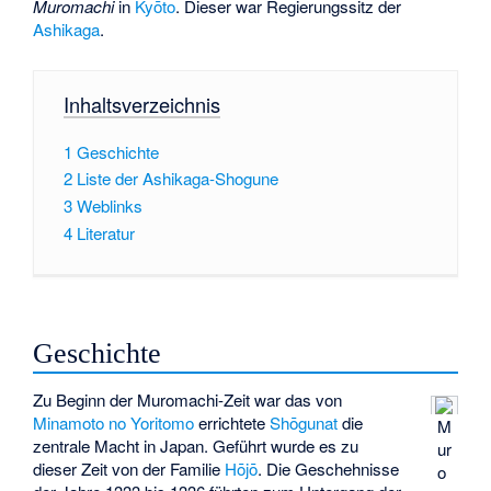
Muromachi
in
Kyōto
. Dieser war Regierungssitz der
Ashikaga
.
Inhaltsverzeichnis
1
Geschichte
2
Liste der Ashikaga-Shogune
3
Weblinks
4
Literatur
Geschichte
Zu Beginn der Muromachi-Zeit war das von
Minamoto no Yoritomo
errichtete
Shōgunat
die
M
zentrale Macht in Japan. Geführt wurde es zu
ur
dieser Zeit von der Familie
Hōjō
. Die Geschehnisse
o