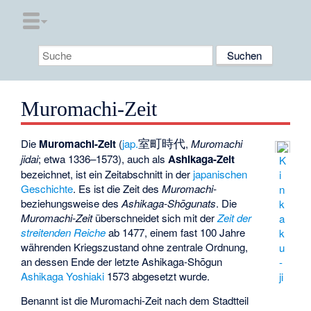
Muromachi-Zeit
室町時代
Die
Muromachi-Zeit
(
jap.
,
Muromachi
jidai
; etwa 1336–1573), auch als
Ashikaga-Zeit
K
bezeichnet, ist ein Zeitabschnitt in der
japanischen
i
Geschichte
. Es ist die Zeit des
Muromachi-
n
beziehungsweise des
Ashikaga-Shōgunats
. Die
k
Muromachi-Zeit
überschneidet sich mit der
Zeit der
a
streitenden Reiche
ab 1477, einem fast 100 Jahre
k
währenden Kriegszustand ohne zentrale Ordnung,
u
an dessen Ende der letzte Ashikaga-Shōgun
-
Ashikaga Yoshiaki
1573 abgesetzt wurde.
ji
Benannt ist die Muromachi-Zeit nach dem Stadtteil