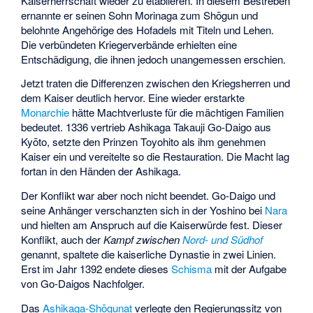
Kaiserherrschaft wieder zu etablieren. In diesem Bestreben
ernannte er seinen Sohn
Morinaga
zum Shōgun und
belohnte Angehörige des Hofadels mit Titeln und Lehen.
Die verbündeten Kriegerverbände erhielten eine
Entschädigung, die ihnen jedoch unangemessen erschien.
Jetzt traten die Differenzen zwischen den Kriegsherren und
dem Kaiser deutlich hervor. Eine wieder erstarkte
Monarchie
hätte Machtverluste für die mächtigen Familien
bedeutet. 1336 vertrieb Ashikaga Takauji Go-Daigo aus
Kyōto, setzte den Prinzen
Toyohito
als ihm genehmen
Kaiser ein und vereitelte so die Restauration. Die Macht lag
fortan in den Händen der Ashikaga.
Der Konflikt war aber noch nicht beendet. Go-Daigo und
seine Anhänger verschanzten sich in der
Yoshino
bei
Nara
und hielten am Anspruch auf die Kaiserwürde fest. Dieser
Konflikt, auch der
Kampf zwischen
Nord- und Südhof
genannt, spaltete die kaiserliche Dynastie in zwei Linien.
Erst im Jahr 1392 endete dieses
Schisma
mit der Aufgabe
von Go-Daigos Nachfolger.
Das
Ashikaga-Shōgunat
verlegte den Regierungssitz von