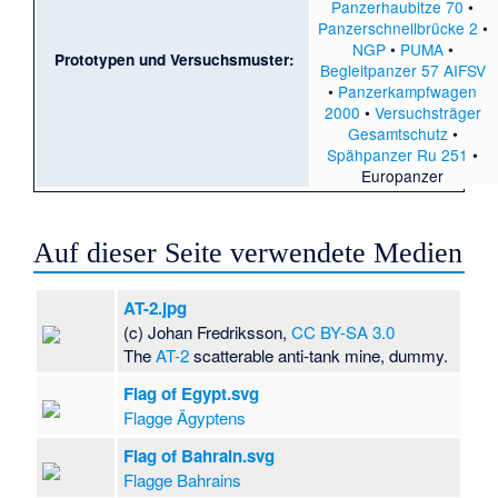
Panzerhaubitze 70
•
Panzerschnellbrücke 2
•
NGP
•
PUMA
•
Prototypen und Versuchsmuster:
Begleitpanzer 57 AIFSV
•
Panzerkampfwagen
2000
•
Versuchsträger
Gesamtschutz
•
Spähpanzer Ru 251
•
Europanzer
Auf dieser Seite verwendete Medien
AT-2.jpg
(c) Johan Fredriksson,
CC BY-SA 3.0
The
AT-2
scatterable anti-tank mine, dummy.
Flag of Egypt.svg
Flagge Ägyptens
Flag of Bahrain.svg
Flagge Bahrains