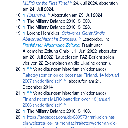
MLRS for the First Time!
24. Juli 2024,
abgerufen
am 24. Juli 2024
.
↑
Kotsnews.
Abgerufen am 29. Juli 2024
.
↑
The Military Balance 2018, S. 330.
↑
The Military Balance 2018, S. 328.
↑
Lorenz Hemicker:
Schweres Gerät für die
Abwehrschlacht im Donbass.
Leseprobe. In:
Frankfurter Allgemeine Zeitung
.
Frankfurter
Allgemeine Zeitung GmbH, 1. Juni 2022,
abgerufen
am 26. Juli 2022
(Laut diesem FAZ-Bericht sollen
vier von 22 Exemplaren an die Ukraine gehen.).
a
b
↑
Verteidigungsministerium (Niederlande)
Raketsystemen op de boot naar Finland, 14 februari
2007 (niederländisch)
, abgerufen am 21.
Dezember 2014
a
b
↑
Verteidigungsministerium (Niederlande)
Finland neemt MLRS-batterijen over, 13 januari
2006 (niederländisch)
↑
The Military Balance 2018, S. 103.
↑
https://gagadget.com/de/389578-frankreich-hat-
ein-weiteres-los-lru-mehrfachraketenwerfer-an-die-