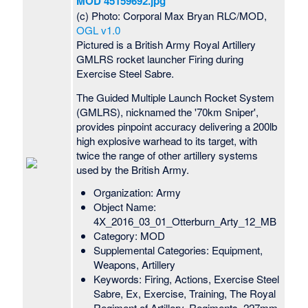
MOD 45159692.jpg
(c) Photo: Corporal Max Bryan RLC/MOD,
OGL v1.0
Pictured is a British Army Royal Artillery
GMLRS rocket launcher Firing during
Exercise Steel Sabre.
The Guided Multiple Launch Rocket System
(GMLRS), nicknamed the '70km Sniper',
provides pinpoint accuracy delivering a 200lb
high explosive warhead to its target, with
twice the range of other artillery systems
used by the British Army.
Organization: Army
Object Name:
4X_2016_03_01_Otterburn_Arty_12_MB
Category: MOD
Supplemental Categories: Equipment,
Weapons, Artillery
Keywords: Firing, Actions, Exercise Steel
Sabre, Ex, Exercise, Training, The Royal
Regiment of Artillery, Regiments, 227mm,