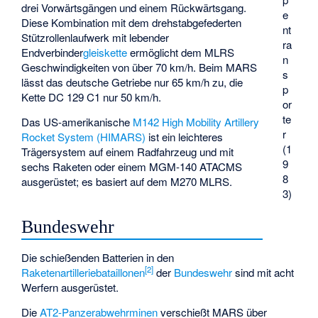
drei Vorwärtsgängen und einem Rückwärtsgang.
e
Diese Kombination mit dem drehstabgefederten
nt
Stützrollenlaufwerk mit lebender
ra
Endverbinder
gleiskette
ermöglicht dem MLRS
n
Geschwindigkeiten von über 70 km/h. Beim MARS
s
lässt das deutsche Getriebe nur 65 km/h zu, die
p
Kette DC 129 C1 nur 50 km/h.
or
te
Das US-amerikanische
M142 High Mobility Artillery
r
Rocket System (HIMARS)
ist ein leichteres
(1
Trägersystem auf einem Radfahrzeug und mit
9
sechs Raketen oder einem
MGM-140 ATACMS
8
ausgerüstet; es basiert auf dem M270 MLRS.
3)
Bundeswehr
Die schießenden Batterien in den
[
2
]
Raketenartilleriebataillonen
der
Bundeswehr
sind mit acht
Werfern ausgerüstet.
Die
AT2-Panzerabwehrminen
verschießt MARS über