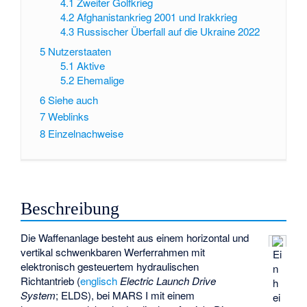
4.1
Zweiter Golfkrieg
4.2
Afghanistankrieg 2001 und Irakkrieg
4.3
Russischer Überfall auf die Ukraine 2022
5
Nutzerstaaten
5.1
Aktive
5.2
Ehemalige
6
Siehe auch
7
Weblinks
8
Einzelnachweise
Beschreibung
Die Waffenanlage besteht aus einem horizontal und
vertikal schwenkbaren
Werferrahmen
mit
Ei
elektronisch gesteuertem hydraulischen
n
Richtantrieb (
englisch
Electric Launch Drive
h
System
; ELDS), bei MARS I mit einem
ei