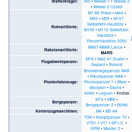
mm
•
Wiesel 1
•
Wiesel 2
Waffenträger:
•
Wiesel 2 Ozelot
M7 B2 Priest
•
M44
•
M52
•
M55
•
M107
Selbstfahr-Haubitze
•
Rohrartillerie:
M109
•
M110 Selbstfahr-
Haubitze
•
Panzerhaubitze 2000
M667/M668 Lance
•
Raketenartillerie:
MARS
M16
•
M42 A1 Duster
•
Flugabwehrpanzer:
Gepard
•
Roland
Brückenlegepanzer M48
•
Räumpanzer M48
•
Pionierpanzer 1
•
Biber
•
Pionierfahrzeuge:
Skorpion
•
Dachs
•
Keiler
•
Leguan
•
Kodiak
M74
•
M88
•
Bergepanzer:
Bergepanzer 2
•
Büffel
M4
•
M5 A4
Kettenzugmaschinen:
TÜR
•
Kampfpanzer 70
•
VTS1
•
VT1
•
SP I.C.
•
GPM
•
Marder 2
•