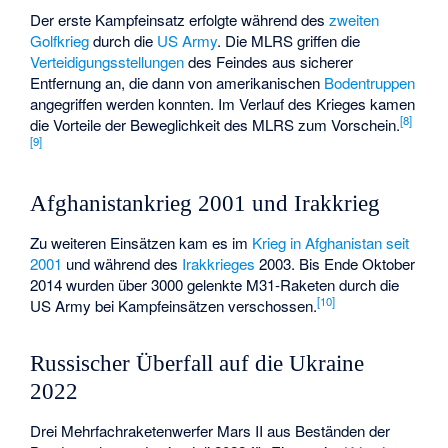
Der erste Kampfeinsatz erfolgte während des
zweiten
Golfkrieg
durch die
US Army
. Die MLRS griffen die
Verteidigungsstellungen
des Feindes aus sicherer
Entfernung an, die dann von amerikanischen
Bodentruppen
angegriffen werden konnten. Im Verlauf des Krieges kamen
[
8
]
die Vorteile der Beweglichkeit des MLRS zum Vorschein.
[
9
]
Afghanistankrieg 2001 und Irakkrieg
Zu weiteren Einsätzen kam es im
Krieg in Afghanistan seit
2001
und während des
Irakkrieges
2003. Bis Ende Oktober
2014 wurden über 3000 gelenkte M31-Raketen durch die
[
10
]
US Army bei Kampfeinsätzen verschossen.
Russischer Überfall auf die Ukraine
2022
Drei Mehrfachraketenwerfer Mars II aus Beständen der