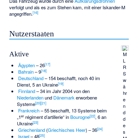
Das Fahrzeug wurde durch eine
Aufklärungsdrohnen
verfolgt und als es zum Stehen kam, mit einer Iskander-M
[
16
]
angegriffen.
Nutzerstaaten
Aktive
M
L
[
17
]
Ägypten
– 26
R
[
18
]
Bahrain
– 9
S
Deutschland
– 154 beschafft, noch 40 im
w
[
19
]
Dienst, 5 an Ukraine
ä
Finnland
– 34 im Jahr 2004 von den
hr
Niederlanden
und
Dänemark
erworbene
e
[
20
]
[
21
]
Systeme
n
Frankreich
– 55 beschafft, 13 Systeme beim
d
er
[
22
]
„1
régiment d’artillerie“ in
Bourogne
, 6 an
d
[
23
]
Ukraine
e
[
24
]
Griechenland
(
Griechisches Heer
) – 36
s
[
25
]
Israel
– 48