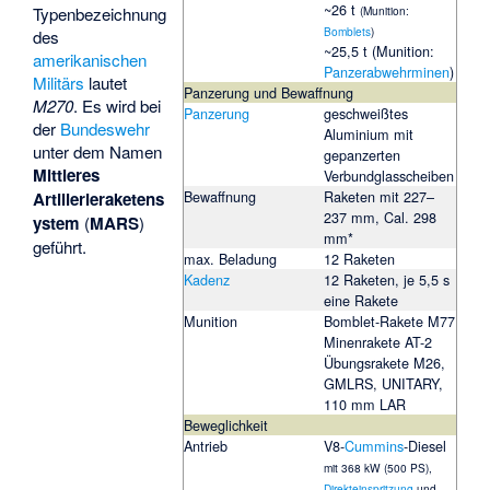
~26 t
Typenbezeichnung
(Munition:
Bomblets
)
des
~25,5 t (Munition:
amerikanischen
Panzerabwehrminen
)
Militärs
lautet
Panzerung und Bewaffnung
M270
. Es wird bei
Panzerung
geschweißtes
der
Bundeswehr
Aluminium mit
unter dem Namen
gepanzerten
Mittleres
Verbundglasscheiben
Bewaffnung
Raketen mit 227–
Artillerieraketens
237 mm, Cal. 298
ystem
(
MARS
)
mm*
geführt.
max. Beladung
12 Raketen
Kadenz
12 Raketen, je 5,5 s
eine Rakete
Munition
Bomblet-Rakete M77
Minenrakete AT-2
Übungsrakete M26,
GMLRS, UNITARY,
110 mm LAR
Beweglichkeit
Antrieb
V8-
Cummins
-Diesel
mit 368 kW (500 PS),
Direkteinspritzung
und