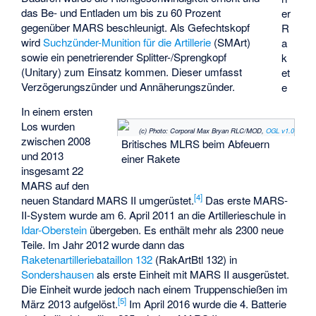
das Be- und Entladen um bis zu 60 Prozent
er
gegenüber MARS beschleunigt. Als Gefechtskopf
R
wird
Suchzünder-Munition für die Artillerie
(SMArt)
a
sowie ein penetrierender Splitter-/Sprengkopf
k
(Unitary) zum Einsatz kommen. Dieser umfasst
et
Verzögerungszünder und Annäherungszünder.
e
In einem ersten
Los wurden
(c) Photo: Corporal Max Bryan RLC/MOD,
OGL v1.0
zwischen 2008
Britisches MLRS beim Abfeuern
und 2013
einer Rakete
insgesamt 22
MARS auf den
[
4
]
neuen Standard MARS II umgerüstet.
Das erste MARS-
II-System wurde am 6. April 2011 an die Artillerieschule in
Idar-Oberstein
übergeben. Es enthält mehr als 2300 neue
Teile. Im Jahr 2012 wurde dann das
Raketenartilleriebataillon 132
(RakArtBtl 132) in
Sondershausen
als erste Einheit mit MARS II ausgerüstet.
Die Einheit wurde jedoch nach einem Truppenschießen im
[
5
]
März 2013 aufgelöst.
Im April 2016 wurde die 4. Batterie