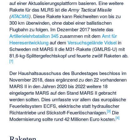
auf einer Aktualisierungsplattform basieren. Eine weitere
Rakete für das MLRS ist die
Army Tactical Missile
(
ATACMS
)
. Diese Rakete kann Reichweiten von bis zu
300 km überwinden, ohne dabei einer ballistischen
Flugbahn zu folgen. Im Dezember 2017 testete das
Artillerielehrbataillon 345
zusammen mit dem
Amt für
Heeresentwicklung
auf dem
Versuchsgelände Vidsel
in
Schweden mit MARS II die M31-Rakete (GMLRS-U) mit
81,6-kg-Splittergefechtskopf und feuerte zwölf Raketen ab.
[
7
]
Der Haushaltsausschuss des Bundestages beschloss im
November 2018, dass ergänzend zu den 22 vorhandenen
MARS II in den Jahren 2020 bis 2022 weitere 18
eingelagerte MARS auf den Stand MARS II gebracht
werden sollten. Dies umfasste vor allem das europäische
Feuerleitsystem ECFS, elektrische statt hydraulischer
[
3
]
Richtantriebe und Stickstoff-Feuerlöschanlagen.
Die
[
4
]
Modernisierung sollte rund 42 Millionen Euro kosten.
Raketen