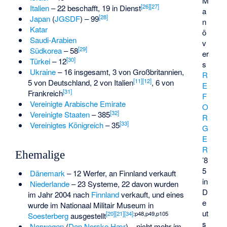
M
[
26
]
[
27
]
Italien
– 22 beschafft, 19 in Dienst
a
[
28
]
Japan
(
JGSDF
) – 99
n
Katar
ö
Saudi-Arabien
v
[
29
]
Südkorea
– 58
er
[
30
]
Türkei
– 12
s
Ukraine
– 16 insgesamt, 3 von Großbritannien,
R
[
11
]
[
12
]
5 von Deutschland, 2 von Italien
, 6 von
E
[
31
]
Frankreich
F
Vereinigte Arabische Emirate
O
[
32
]
Vereinigte Staaten
– 385
R
[
33
]
Vereinigtes Königreich
– 35
G
E
R
Ehemalige
’8
5
Dänemark
– 12 Werfer, an Finnland verkauft
in
Niederlande
– 23 Systeme, 22 davon wurden
D
im Jahr 2004 nach
Finnland
verkauft, und eines
e
wurde im Nationaal Militair Museum in
ut
[
20
]
[
21
]
[
34
]
:p48,p49,p105
Soesterberg
ausgestellt
s
Norwegen
(
Den Norske Hær
) – nicht mehr im