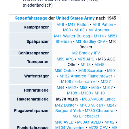
(niederländisch)
Kettenfahrzeuge
der
United States Army
nach 1945
M46
•
M47 Patton
•
M48 Patton
•
Kampfpanzer
M60
•
M103
•
M1 Abrams
M41 Walker Bulldog
•
M114
•
M551
Sheridan
•
M3 Bradley CFV
•
M10
Spähpanzer
Booker
M2 Bradley IFV
Schützenpanzer
M59 APC
•
M75 APC
•
M76 ACC
Transporter
Otter
•
M113
•
M548
M50 Ontos
•
M56 Scorpion
•
M901
•
M132 Armored Flamethrower
•
Waffenträger
M106 mortar carrier
•
M727
M44
•
M52
•
M53
•
M55
•
M107
•
Rohrartillerie
M108
•
M109
•
M110
•
M667/M668 Lance
Raketenartillerie
M270 MLRS
M42 Duster
•
M163 Vulcan
•
M247
Sergeant York
•
M730 Chaparral
•
Flugabwehrpanzer
M6 Linebacker
M48 AVLB
•
M60A1 AVLB
•
M102
•
M104 Wolverine
•
M728 CEV
•
M9
Pionierfahrzeuge