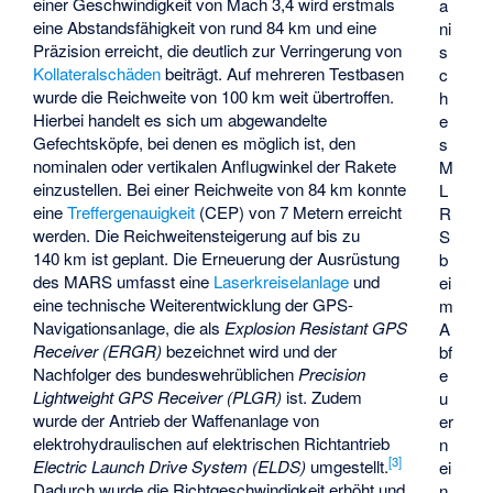
einer Geschwindigkeit von Mach 3,4 wird erstmals
a
eine Abstandsfähigkeit von rund 84 km und eine
ni
Präzision erreicht, die deutlich zur Verringerung von
s
Kollateralschäden
beiträgt. Auf mehreren Testbasen
c
wurde die Reichweite von 100 km weit übertroffen.
h
Hierbei handelt es sich um abgewandelte
e
Gefechtsköpfe, bei denen es möglich ist, den
s
nominalen oder vertikalen Anflugwinkel der Rakete
M
einzustellen. Bei einer Reichweite von 84 km konnte
L
eine
Treffergenauigkeit
(CEP) von 7 Metern erreicht
R
werden. Die Reichweitensteigerung auf bis zu
S
140 km ist geplant. Die Erneuerung der Ausrüstung
b
des MARS umfasst eine
Laserkreiselanlage
und
ei
eine technische Weiterentwicklung der GPS-
m
Navigationsanlage, die als
Explosion Resistant GPS
A
Receiver (ERGR)
bezeichnet wird und der
bf
Nachfolger des bundeswehrüblichen
Precision
e
Lightweight GPS Receiver (PLGR)
ist. Zudem
u
wurde der Antrieb der Waffenanlage von
er
elektrohydraulischen auf elektrischen Richtantrieb
n
[
3
]
Electric Launch Drive System (ELDS)
umgestellt.
ei
Dadurch wurde die Richtgeschwindigkeit erhöht und
n