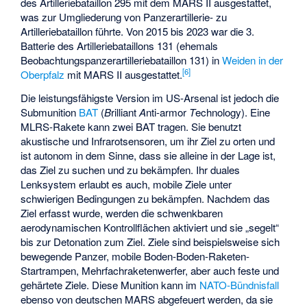
des
Artilleriebataillon 295
mit dem MARS II ausgestattet,
was zur Umgliederung von Panzerartillerie- zu
Artilleriebataillon führte. Von 2015 bis 2023 war die 3.
Batterie des
Artilleriebataillons 131
(ehemals
Beobachtungspanzerartilleriebataillon 131) in
Weiden in der
[
6
]
Oberpfalz
mit MARS II ausgestattet.
Die leistungsfähigste Version im US-Arsenal ist jedoch die
Submunition
BAT
(
B
rilliant
A
nti-armor
T
echnology). Eine
MLRS-Rakete kann zwei BAT tragen. Sie benutzt
akustische und Infrarotsensoren, um ihr Ziel zu orten und
ist autonom in dem Sinne, dass sie alleine in der Lage ist,
das Ziel zu suchen und zu bekämpfen. Ihr duales
Lenksystem erlaubt es auch, mobile Ziele unter
schwierigen Bedingungen zu bekämpfen. Nachdem das
Ziel erfasst wurde, werden die schwenkbaren
aerodynamischen Kontrollflächen aktiviert und sie „segelt“
bis zur Detonation zum Ziel. Ziele sind beispielsweise sich
bewegende Panzer, mobile Boden-Boden-Raketen-
Startrampen, Mehrfachraketenwerfer, aber auch feste und
gehärtete Ziele. Diese Munition kann im
NATO-Bündnisfall
ebenso von deutschen MARS abgefeuert werden, da sie