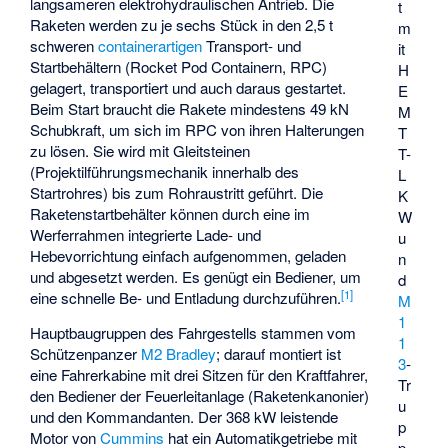
langsameren elektrohydraulischen Antrieb. Die
t
Raketen werden zu je sechs Stück in den 2,5 t
m
schweren
containerartigen
Transport- und
it
Startbehältern (
Rocket Pod Containern
, RPC)
H
gelagert, transportiert und auch daraus gestartet.
E
Beim Start braucht die Rakete mindestens 49 kN
M
Schubkraft, um sich im RPC von ihren Halterungen
T
zu lösen. Sie wird mit Gleitsteinen
T
-
(Projektilführungsmechanik innerhalb des
L
Startrohres) bis zum Rohraustritt geführt. Die
K
Raketenstartbehälter können durch eine im
W
Werferrahmen integrierte Lade- und
u
Hebevorrichtung einfach aufgenommen, geladen
n
und abgesetzt werden. Es genügt ein Bediener, um
d
[
1
]
eine schnelle Be- und Entladung durchzuführen.
M
1
Hauptbaugruppen des Fahrgestells stammen vom
1
Schützenpanzer
M2 Bradley
; darauf montiert ist
3
-
eine Fahrerkabine mit drei Sitzen für den Kraftfahrer,
Tr
den Bediener der Feuerleitanlage (Raketenkanonier)
u
und den Kommandanten. Der 368 kW leistende
p
Motor von
Cummins
hat ein Automatikgetriebe mit
p