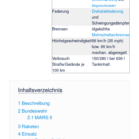
Abgasturbolader
Federung
Drehstabfederung
und
Schwingungsdämpfer
Bremsen
ölgekühlte
Mehrscheibenbremse
Höchstgeschwindigkeit
56 km/h (35 mph)
bzw. 65 km/h
mechan. abgeregelt
Verbrauch
150/280 l bei 636 l
Straße/Gelände je
Tankinhalt
100 km
Inhaltsverzeichnis
1
Beschreibung
2
Bundeswehr
2.1
MARS II
3
Raketen
4
Einsatz