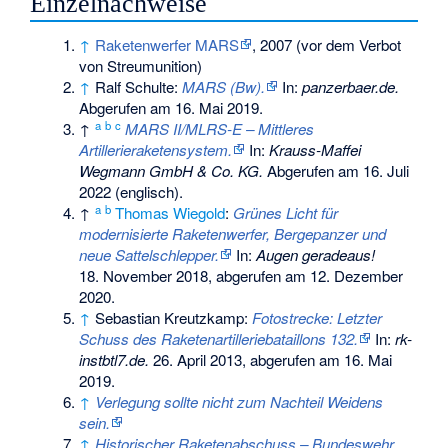
Einzelnachweise
↑
Raketenwerfer MARS
, 2007 (vor dem Verbot
von Streumunition)
↑
Ralf Schulte:
MARS (Bw).
In:
panzerbaer.de.
Abgerufen am 16. Mai 2019
.
a
b
c
↑
MARS II/MLRS-E – Mittleres
Artillerieraketensystem.
In:
Krauss-Maffei
Wegmann GmbH & Co. KG.
Abgerufen am 16. Juli
2022
(englisch).
a
b
↑
Thomas Wiegold
:
Grünes Licht für
modernisierte Raketenwerfer, Bergepanzer und
neue Sattelschlepper.
In:
Augen geradeaus!
18. November 2018,
abgerufen am 12. Dezember
2020
.
↑
Sebastian Kreutzkamp:
Fotostrecke: Letzter
Schuss des Raketenartilleriebataillons 132.
In:
rk-
instbtl7.de.
26. April 2013,
abgerufen am 16. Mai
2019
.
↑
Verlegung sollte nicht zum Nachteil Weidens
sein.
↑
Historischer Raketenabschuss – Bundeswehr