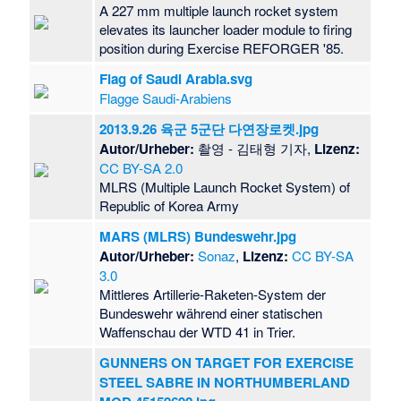
A 227 mm multiple launch rocket system
elevates its launcher loader module to firing
position during Exercise REFORGER '85.
Flag of Saudi Arabia.svg
Flagge Saudi-Arabiens
2013.9.26 육군 5군단 다연장로켓.jpg
Autor/Urheber:
촬영 - 김태형 기자,
Lizenz:
CC BY-SA 2.0
MLRS (Multiple Launch Rocket System) of
Republic of Korea Army
MARS (MLRS) Bundeswehr.jpg
Autor/Urheber:
Sonaz
,
Lizenz:
CC BY-SA
3.0
Mittleres Artillerie-Raketen-System der
Bundeswehr während einer statischen
Waffenschau der WTD 41 in Trier.
GUNNERS ON TARGET FOR EXERCISE
STEEL SABRE IN NORTHUMBERLAND