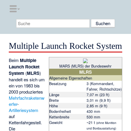
Multiple Launch Rocket System
Beim
Multiple
MARS (MLRS) der Bundeswehr
Launch Rocket
MLRS
System
(
MLRS
)
Allgemeine Eigenschaften
handelt es sich um
Besatzung
3 (Kommandant,
ein von 1983 bis
Fahrer, Richtschütze)
2003 produziertes
Länge
7,07 m (23 ft)
Mehrfachraketenw
Breite
3,01 m (9,9 ft)
erfer
-
Höhe
2,85 m (9 ft)
Artilleriesystem
Bodenfreiheit
430 mm
auf
Kettenbreite
530 mm
Kettenfahrgestell.
Gewicht
~21 t
(ohne Munition
Die
und Bordausstattung)