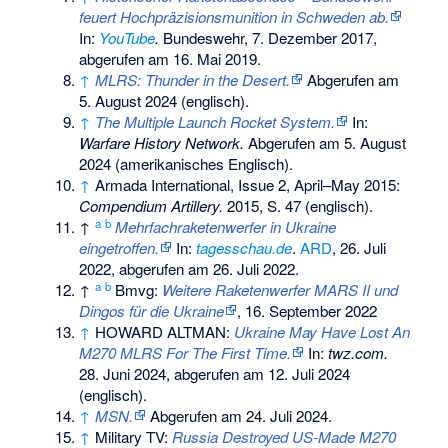
feuert Hochpräzisionsmunition in Schweden ab.
In:
YouTube
.
Bundeswehr, 7. Dezember 2017,
abgerufen am 16. Mai 2019
.
↑
MLRS: Thunder in the Desert.
Abgerufen am
5. August 2024
(englisch).
↑
The Multiple Launch Rocket System.
In:
Warfare History Network.
Abgerufen am 5. August
2024
(amerikanisches Englisch).
↑
Armada International, Issue 2, April–May 2015:
Compendium Artillery.
2015, S. 47 (englisch).
a
b
↑
Mehrfachraketenwerfer in Ukraine
eingetroffen.
In:
tagesschau.de
.
ARD
, 26. Juli
2022, abgerufen am 26. Juli 2022.
a
b
↑
Bmvg:
Weitere Raketenwerfer MARS II und
Dingos für die Ukraine
, 16. September 2022
↑
HOWARD ALTMAN:
Ukraine May Have Lost An
M270 MLRS For The First Time.
In:
twz.com.
28. Juni 2024,
abgerufen am 12. Juli 2024
(englisch).
↑
MSN.
Abgerufen am 24. Juli 2024
.
↑
Military TV:
Russia Destroyed US-Made M270