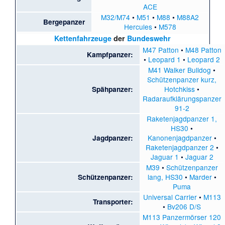
ACE
M32/M74
•
M51
•
M88
•
M88A2
Bergepanzer
Hercules
•
M578
Kettenfahrzeuge
der
Bundeswehr
M47 Patton
•
M48 Patton
Kampfpanzer:
•
Leopard 1
•
Leopard 2
M41 Walker Bulldog
•
Schützenpanzer kurz,
Hotchkiss
•
Spähpanzer:
Radaraufklärungspanzer
91-2
Raketenjagdpanzer 1,
HS30
•
Kanonenjagdpanzer
•
Jagdpanzer:
Raketenjagdpanzer 2
•
Jaguar 1
•
Jaguar 2
M39
•
Schützenpanzer
lang, HS30
•
Marder
•
Schützenpanzer:
Puma
Universal Carrier
•
M113
Transporter:
•
Bv206 D/S
M113 Panzermörser 120