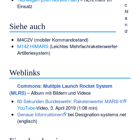
c
Einsatz
hl
a
n
Siehe auch
d
M4C2V
(mobiler Kommandostand)
M142 HIMARS
(Leichtes Mehrfachraketenwerfer-
Artilleriesystem)
Weblinks
Commons
: Multiple Launch Rocket System
(MLRS)
– Album mit Bildern und Videos
60 Sekunden Bundeswehr: Raketenwerfer MARS-II
YouTube
-Video, 3. April 2019 (1:08 min)
Genaue Informationen
bei Designation-systems.net
(englisch)