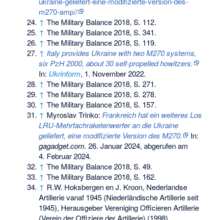
ukraine-geliefert-eine-modifizierte-version-des-
m270-amp//
↑
The Military Balance 2018, S. 112.
↑
The Military Balance 2018, S. 341.
↑
The Military Balance 2018, S. 119.
↑
Italy provides Ukraine with two M270 systems,
six PzH 2000, about 30 self-propelled howitzers.
In:
Ukrinform
, 1. November 2022.
↑
The Military Balance 2018, S. 271.
↑
The Military Balance 2018, S. 278.
↑
The Military Balance 2018, S. 157.
↑
Myroslav Trinko:
Frankreich hat ein weiteres Los
LRU-Mehrfachraketenwerfer an die Ukraine
geliefert, eine modifizierte Version des M270.
In:
gagadget.com.
26. Januar 2024,
abgerufen am
4. Februar 2024
.
↑
The Military Balance 2018, S. 49.
↑
The Military Balance 2018, S. 162.
↑
R.W. Hoksbergen en J. Kroon, Nederlandse
Artillerie vanaf 1945 (Niederländische Artillerie seit
1945), Herausgeber Vereniging Officieren Artillerie
(Verein der Offiziere der Artillerie) (1998)