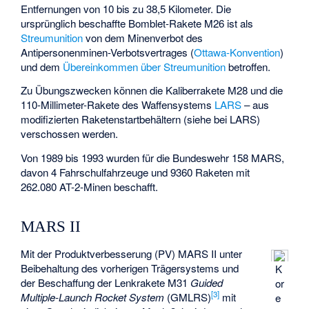
Entfernungen von 10 bis zu 38,5 Kilometer. Die
ursprünglich beschaffte Bomblet-Rakete M26 ist als
Streumunition
von dem Minenverbot des
Antipersonenminen-Verbotsvertrages (
Ottawa-Konvention
)
und dem
Übereinkommen über Streumunition
betroffen.
Zu Übungszwecken können die Kaliberrakete M28 und die
110-Millimeter-Rakete des Waffensystems
LARS
– aus
modifizierten Raketenstartbehältern (siehe bei LARS)
verschossen werden.
Von 1989 bis 1993 wurden für die Bundeswehr 158 MARS,
davon 4 Fahrschulfahrzeuge und 9360 Raketen mit
262.080 AT-2-Minen beschafft.
MARS II
Mit der Produktverbesserung (PV) MARS II unter
Beibehaltung des vorherigen Trägersystems und
K
der Beschaffung der Lenkrakete
M31
Guided
or
[
3
]
Multiple-Launch Rocket System
(GMLRS)
mit
e