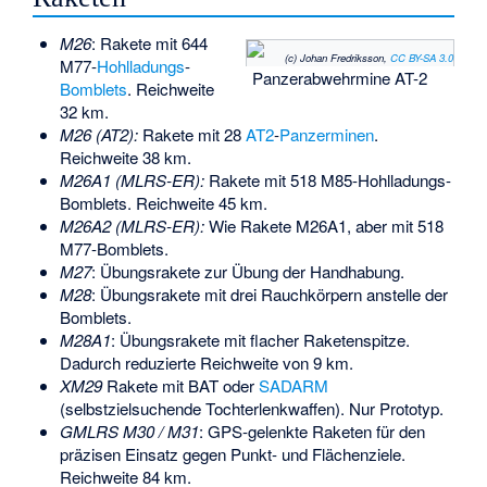
M26
: Rakete mit 644
(c) Johan Fredriksson,
CC BY-SA 3.0
M77-
Hohlladungs
-
Panzerabwehrmine AT-2
Bomblets
. Reichweite
32 km.
M26 (AT2):
Rakete mit 28
AT2
-
Panzerminen
.
Reichweite 38 km.
M26A1 (MLRS-ER):
Rakete mit 518 M85-Hohlladungs-
Bomblets. Reichweite 45 km.
M26A2 (MLRS-ER):
Wie Rakete M26A1, aber mit 518
M77-Bomblets.
M27
: Übungsrakete zur Übung der Handhabung.
M28
: Übungsrakete mit drei Rauchkörpern anstelle der
Bomblets.
M28A1
: Übungsrakete mit flacher Raketenspitze.
Dadurch reduzierte Reichweite von 9 km.
XM29
Rakete mit BAT oder
SADARM
(selbstzielsuchende Tochterlenkwaffen). Nur Prototyp.
GMLRS M30 / M31
: GPS-gelenkte Raketen für den
präzisen Einsatz gegen Punkt- und Flächenziele.
Reichweite 84 km.