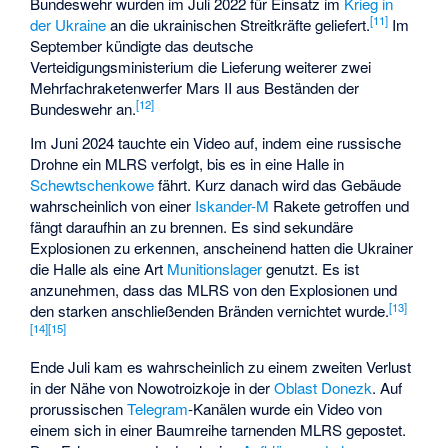
Bundeswehr wurden im Juli 2022 für Einsatz im
Krieg in
[
11
]
der Ukraine
an die ukrainischen Streitkräfte geliefert.
Im
September kündigte das deutsche
Verteidigungsministerium die Lieferung weiterer zwei
Mehrfachraketenwerfer Mars II aus Beständen der
[
12
]
Bundeswehr an.
Im Juni 2024 tauchte ein Video auf, indem eine russische
Drohne ein MLRS verfolgt, bis es in eine Halle in
Schewtschenkowe
fährt. Kurz danach wird das Gebäude
wahrscheinlich von einer
Iskander-M
Rakete getroffen und
fängt daraufhin an zu brennen. Es sind sekundäre
Explosionen zu erkennen, anscheinend hatten die Ukrainer
die Halle als eine Art
Munitionslager
genutzt. Es ist
anzunehmen, dass das MLRS von den Explosionen und
[
13
]
den starken anschließenden Bränden vernichtet wurde.
[
14
]
[
15
]
Ende Juli kam es wahrscheinlich zu einem zweiten Verlust
in der Nähe von Nowotroizkoje in der
Oblast Donezk
. Auf
prorussischen
Telegram
-Kanälen wurde ein Video von
einem sich in einer Baumreihe tarnenden MLRS gepostet.