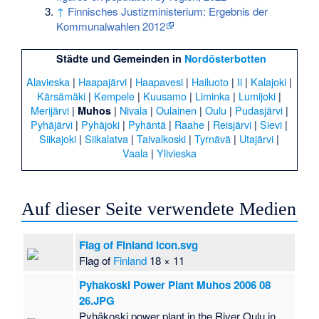
↑
Finnisches Justizministerium: Ergebnis der
Kommunalwahlen 2012
Städte und Gemeinden in
Nordösterbotten
Alavieska
|
Haapajärvi
|
Haapavesi
|
Hailuoto
|
Ii
|
Kalajoki
|
Kärsämäki
|
Kempele
|
Kuusamo
|
Liminka
|
Lumijoki
|
Merijärvi
|
|
Nivala
|
Oulainen
|
Oulu
|
Pudasjärvi
|
Muhos
Pyhäjärvi
|
Pyhäjoki
|
Pyhäntä
|
Raahe
|
Reisjärvi
|
Sievi
|
Siikajoki
|
Siikalatva
|
Taivalkoski
|
Tyrnävä
|
Utajärvi
|
Vaala
|
Ylivieska
Auf dieser Seite verwendete Medien
Flag of Finland icon.svg
Flag of
Finland
18 × 11
Pyhakoski Power Plant Muhos 2006 08
26.JPG
Pyhäkoski power plant in the River Oulu in