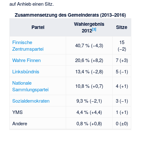
auf Anhieb einen Sitz.
Zusammensetzung des Gemeinderats (2013–2016)
Wahlergebnis
Partei
Sitze
[
3
]
2012
Finnische
15
40,7 % (−4,3)
Zentrumspartei
(−2)
Wahre Finnen
20,6 % (+8,2)
7 (+3)
Linksbündnis
13,4 % (−2,8)
5 (−1)
Nationale
10,8 % (+0,7)
4 (+1)
Sammlungspartei
Sozialdemokraten
9,3 % (−2,1)
3 (−1)
YMS
4,4 % (+4,4)
1 (+1)
Andere
0,8 % (+0,8)
0 (±0)