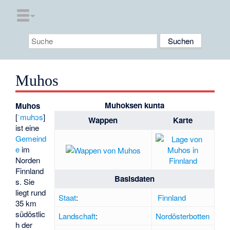
Muhos
Muhoksen kunta
Muhos
[
ˈmuhɔs
]
Wappen
Karte
ist eine
Gemeind
e
im
Norden
Finnland
Basisdaten
s. Sie
liegt rund
Staat
:
Finnland
35 km
südöstlic
Landschaft
:
Nordösterbotten
h der