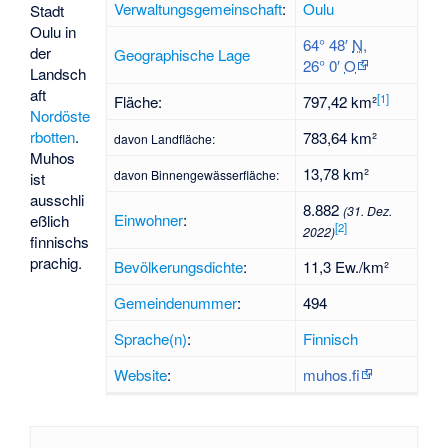
Verwaltungsgemeinschaft
:
Oulu
Stadt
Oulu in
64° 48′
N
,
der
Geographische Lage
26° 0′
O
Landsch
aft
[
1
]
Fläche:
797,42 km²
Nordöste
rbotten
.
783,64 km²
davon Landfläche:
Muhos
13,78 km²
davon Binnengewässerfläche:
ist
ausschli
8.882
(31. Dez.
Einwohner
:
eßlich
[
2
]
2022)
finnischs
prachig.
Bevölkerungsdichte
:
11,3 Ew./km²
Gemeindenummer
:
494
Sprache(n)
:
Finnisch
Website
:
muhos.fi