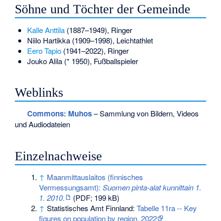
Söhne und Töchter der Gemeinde
Kalle Anttila
(1887–1949), Ringer
Niilo Hartikka
(1909–1998), Leichtathlet
Eero Tapio
(1941–2022), Ringer
Jouko Alila
(* 1950), Fußballspieler
Weblinks
Commons
: Muhos
– Sammlung von Bildern, Videos
und Audiodateien
Einzelnachweise
↑
Maanmittauslaitos (finnisches
Vermessungsamt):
Suomen pinta-alat kunnittain 1.
1. 2010
.
(PDF; 199 kB)
↑
Statistisches Amt Finnland:
Tabelle 11ra -- Key
figures on population by region, 2022