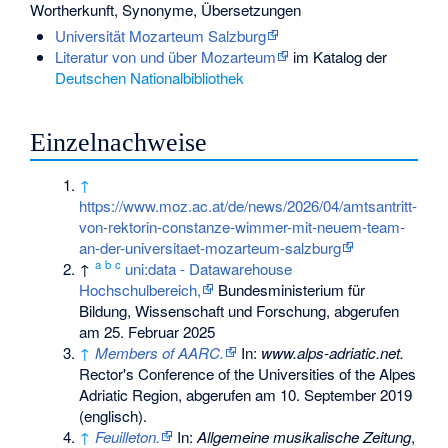
Wortherkunft, Synonyme, Übersetzungen
Universität Mozarteum Salzburg
Literatur von und über Mozarteum
im Katalog der
Deutschen Nationalbibliothek
Einzelnachweise
↑
https://www.moz.ac.at/de/news/2026/04/amtsantritt-
von-rektorin-constanze-wimmer-mit-neuem-team-
an-der-universitaet-mozarteum-salzburg
a
b
c
↑
uni:data - Datawarehouse
Hochschulbereich,
Bundesministerium für
Bildung, Wissenschaft und Forschung, abgerufen
am 25. Februar 2025
↑
Members of AARC.
In:
www.alps-adriatic.net.
Rector's Conference of the Universities of the Alpes
Adriatic Region,
abgerufen am 10. September 2019
(englisch).
↑
Feuilleton.
In:
Allgemeine musikalische Zeitung
,