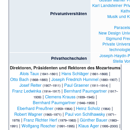
Karl Landsteiner Pri
Katho
Privatuniversitäten
Musik und Ku
Paracels
New Design Univ
Sigmund Freu
Private Univers
technologi
Joseph-Haydn-P
Privathochschulen
Stella Vo
Direktoren, Präsidenten und Rektoren des
Mozarteums
Alois Taux
|
Hans Schläger
|
(1841–1861)
(1861–1868)
Otto Bach
|
Joseph Friedrich Hummel
|
(1868–1880)
(1880–1907)
Josef Reiter
|
Paul Graener
|
(1907–1911)
(1911–1914)
Franz Ledwinka
|
Bernhard Paumgartner
(1914–1917)
(1917–
|
Clemens Krauss
|
1939)
(1939–1945)
Bernhard Paumgartner
|
(1946–1959)
Eberhard Preußner
|
Heinz Scholz
|
(1959–1964)
(1964)
Robert Wagner
|
Paul von Schilhawsky
(1965–1971)
(1971–
|
Franz Richter Herf
|
Günther Bauer
1979)
(1979–1983)
(1983–
|
Wolfgang Roscher
|
Klaus Ager
|
1991)
(1991–1995)
(1995–2000)