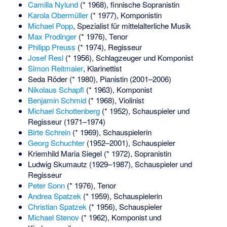
Camilla Nylund
(* 1968), finnische Sopranistin
Karola Obermüller
(* 1977), Komponistin
Michael Popp
, Spezialist für mittelalterliche Musik
Max Prodinger
(* 1976), Tenor
Philipp Preuss
(* 1974), Regisseur
Josef Resl
(* 1956), Schlagzeuger und Komponist
Simon Reitmaier
, Klarinettist
Seda Röder
(* 1980), Pianistin (2001–2006)
Nikolaus Schapfl
(* 1963), Komponist
Benjamin Schmid
(* 1968), Violinist
Michael Schottenberg
(* 1952), Schauspieler und
Regisseur (1971–1974)
Birte Schrein
(* 1969), Schauspielerin
Georg Schuchter
(1952–2001), Schauspieler
Kriemhild Maria Siegel
(* 1972), Sopranistin
Ludwig Skumautz
(1929–1987), Schauspieler und
Regisseur
Peter Sonn
(* 1976), Tenor
Andrea Spatzek
(* 1959), Schauspielerin
Christian Spatzek
(* 1956), Schauspieler
Michael Stenov
(* 1962), Komponist und