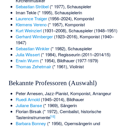
Kirchenmusiker
Sebastian Ströbel
(* 1977), Schauspieler
Iman Tekle
(* 1995), Schauspielerin
Laurence Traiger
(1956–2024), Komponist
Klemens Vereno
(* 1957), Komponist
Kurt Weinzierl
(1931–2008), Schauspieler (1948–1951)
Gerhard Wimberger
(1923–2016), Komponist (1940–
1947)
Sebastian Winkler
(* 1982), Schauspieler
Julia Wissert
(* 1984), Regisseurin (2011–2014/15)
Erwin Wurm
(* 1954), Bildhauer (1977-1979)
Thomas Zehetmair
(* 1961), Violinist
Bekannte Professoren (Auswahl)
Peter Arnesen
, Jazz-Pianist, Komponist, Arrangeur
Ruedi Arnold
(1945–2014), Bildhauer
Juliane Banse
(* 1969), Sängerin
Florian Birsak
(* 1972), Cembalist, historische
[
15
]
Tasteninstrumente
Barbara Bonney
(* 1956), Opernsängerin und