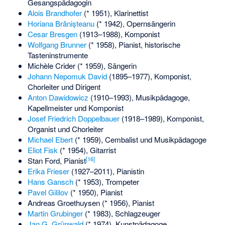
Gesangspädagogin
Alois Brandhofer
(* 1951), Klarinettist
Horiana Brănișteanu
(* 1942), Opernsängerin
Cesar Bresgen
(1913–1988), Komponist
Wolfgang Brunner
(* 1958), Pianist, historische
Tasteninstrumente
Michèle Crider
(* 1959), Sängerin
Johann Nepomuk David
(1895–1977), Komponist,
Chorleiter und Dirigent
Anton Dawidowicz
(1910–1993), Musikpädagoge,
Kapellmeister und Komponist
Josef Friedrich Doppelbauer
(1918–1989), Komponist,
Organist und Chorleiter
Michael Ebert
(* 1959), Cembalist und Musikpädagoge
Eliot Fisk
(* 1954), Gitarrist
[
16
]
Stan Ford
, Pianist
Erika Frieser
(1927–2011), Pianistin
Hans Gansch
(* 1953), Trompeter
Pavel Gililov
(* 1950), Pianist
Andreas Groethuysen
(* 1956), Pianist
Martin Grubinger
(* 1983), Schlagzeuger
Jan G. Grünwald
(* 1974), Kunstpädagoge