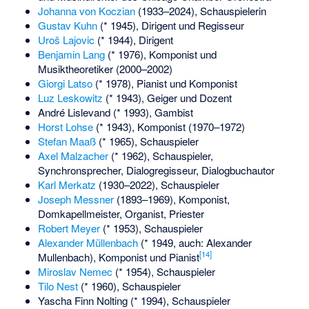
Johanna von Koczian
(1933–2024), Schauspielerin
Gustav Kuhn
(* 1945), Dirigent und Regisseur
Uroš Lajovic
(* 1944), Dirigent
Benjamin Lang
(* 1976), Komponist und
Musiktheoretiker (2000–2002)
Giorgi Latso
(* 1978), Pianist und Komponist
Luz Leskowitz
(* 1943), Geiger und Dozent
André Lislevand
(* 1993), Gambist
Horst Lohse
(* 1943), Komponist (1970–1972)
Stefan Maaß
(* 1965), Schauspieler
Axel Malzacher
(* 1962), Schauspieler,
Synchronsprecher, Dialogregisseur, Dialogbuchautor
Karl Merkatz
(1930–2022), Schauspieler
Joseph Messner
(1893–1969), Komponist,
Domkapellmeister, Organist, Priester
Robert Meyer
(* 1953), Schauspieler
Alexander Müllenbach
(* 1949, auch: Alexander
[
14
]
Mullenbach), Komponist und Pianist
Miroslav Nemec
(* 1954), Schauspieler
Tilo Nest
(* 1960), Schauspieler
Yascha Finn Nolting
(* 1994), Schauspieler