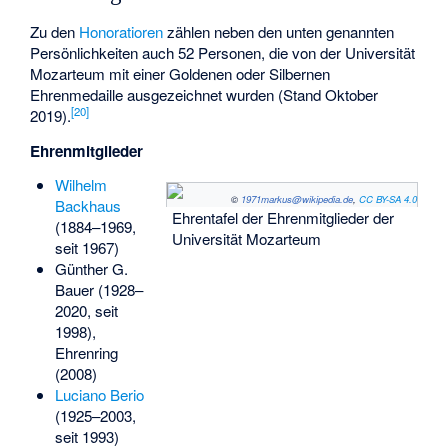
Zu den
Honoratioren
zählen neben den unten genannten
Persönlichkeiten auch 52 Personen, die von der Universität
Mozarteum mit einer Goldenen oder Silbernen
Ehrenmedaille ausgezeichnet wurden (Stand Oktober
[
20
]
2019).
Ehrenmitglieder
Wilhelm
©
1971markus@wikipedia.de
,
CC BY-SA 4.0
Backhaus
Ehrentafel der Ehrenmitglieder der
(1884–1969,
Universität Mozarteum
seit 1967)
Günther G.
Bauer
(1928–
2020, seit
1998),
Ehrenring
(2008)
Luciano Berio
(1925–2003,
seit 1993)