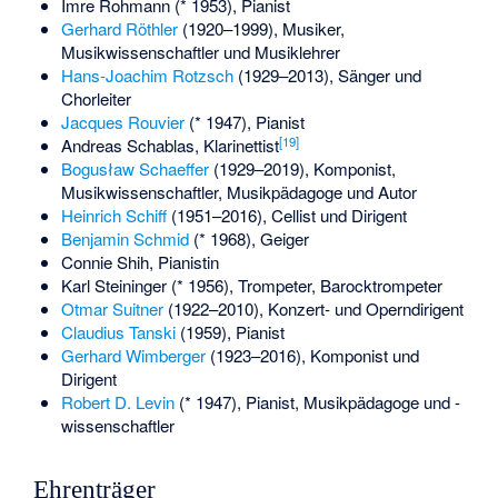
Imre Rohmann
(* 1953), Pianist
Gerhard Röthler
(1920–1999), Musiker,
Musikwissenschaftler und Musiklehrer
Hans-Joachim Rotzsch
(1929–2013), Sänger und
Chorleiter
Jacques Rouvier
(* 1947), Pianist
[
19
]
Andreas Schablas
, Klarinettist
Bogusław Schaeffer
(1929–2019), Komponist,
Musikwissenschaftler, Musikpädagoge und Autor
Heinrich Schiff
(1951–2016), Cellist und Dirigent
Benjamin Schmid
(* 1968), Geiger
Connie Shih
, Pianistin
Karl Steininger
(* 1956), Trompeter, Barocktrompeter
Otmar Suitner
(1922–2010), Konzert- und Operndirigent
Claudius Tanski
(1959), Pianist
Gerhard Wimberger
(1923–2016), Komponist und
Dirigent
Robert D. Levin
(* 1947), Pianist, Musikpädagoge und -
wissenschaftler
Ehrenträger