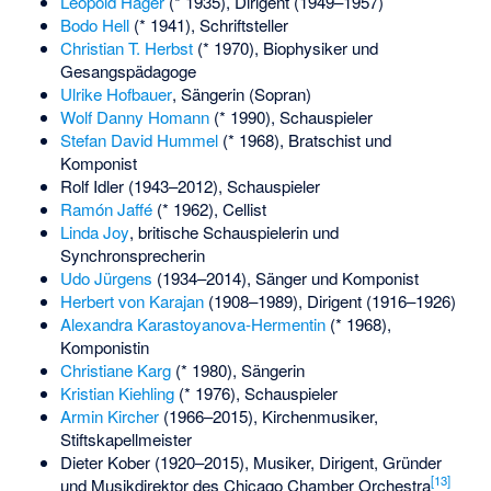
Leopold Hager
(* 1935), Dirigent (1949–1957)
Bodo Hell
(* 1941), Schriftsteller
Christian T. Herbst
(* 1970), Biophysiker und
Gesangspädagoge
Ulrike Hofbauer
, Sängerin (Sopran)
Wolf Danny Homann
(* 1990), Schauspieler
Stefan David Hummel
(* 1968), Bratschist und
Komponist
Rolf Idler
(1943–2012), Schauspieler
Ramón Jaffé
(* 1962), Cellist
Linda Joy
, britische Schauspielerin und
Synchronsprecherin
Udo Jürgens
(1934–2014), Sänger und Komponist
Herbert von Karajan
(1908–1989), Dirigent (1916–1926)
Alexandra Karastoyanova-Hermentin
(* 1968),
Komponistin
Christiane Karg
(* 1980), Sängerin
Kristian Kiehling
(* 1976), Schauspieler
Armin Kircher
(1966–2015), Kirchenmusiker,
Stiftskapellmeister
Dieter Kober
(1920–2015), Musiker, Dirigent, Gründer
[
13
]
und Musikdirektor des Chicago Chamber Orchestra