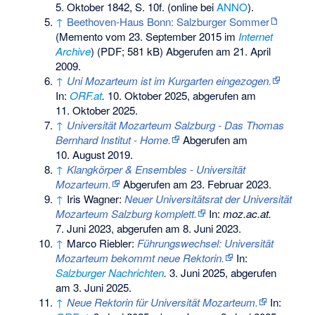
5. Oktober 1842, S. 10f. (online bei
ANNO
).
↑
Beethoven-Haus Bonn: Salzburger Sommer
(
Memento
vom 23. September 2015 im
Internet
Archive
) (PDF; 581 kB) Abgerufen am 21. April
2009.
↑
Uni Mozarteum ist im Kurgarten eingezogen.
In:
ORF.at
.
10. Oktober 2025,
abgerufen am
11. Oktober 2025
.
↑
Universität Mozarteum Salzburg - Das Thomas
Bernhard Institut - Home.
Abgerufen am
10. August 2019
.
↑
Klangkörper & Ensembles - Universität
Mozarteum.
Abgerufen am 23. Februar 2023
.
↑
Iris Wagner:
Neuer Universitätsrat der Universität
Mozarteum Salzburg komplett.
In:
moz.ac.at.
7. Juni 2023,
abgerufen am 8. Juni 2023
.
↑
Marco Riebler:
Führungswechsel: Universität
Mozarteum bekommt neue Rektorin.
In:
Salzburger Nachrichten
.
3. Juni 2025,
abgerufen
am 3. Juni 2025
.
↑
Neue Rektorin für Universität Mozarteum.
In: