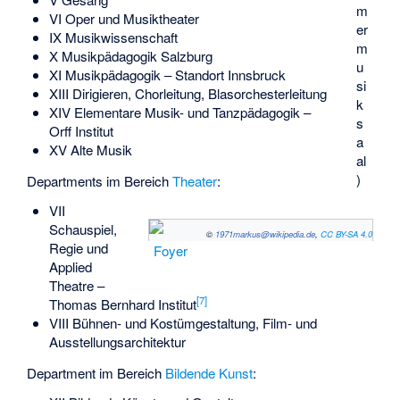
m
VI Oper und Musiktheater
er
IX Musikwissenschaft
m
X Musikpädagogik Salzburg
u
XI Musikpädagogik – Standort Innsbruck
si
XIII Dirigieren, Chorleitung, Blasorchesterleitung
k
XIV Elementare Musik- und Tanzpädagogik –
s
Orff Institut
a
XV Alte Musik
al
)
Departments im Bereich
Theater
:
VII
Schauspiel,
©
1971markus@wikipedia.de
,
CC BY-SA 4.0
Regie und
Foyer
Applied
Theatre –
[
7
]
Thomas Bernhard Institut
VIII Bühnen- und Kostümgestaltung, Film- und
Ausstellungsarchitektur
Department im Bereich
Bildende Kunst
: