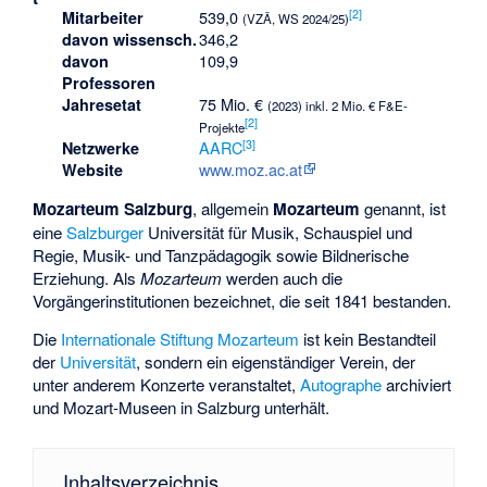
[
2
]
539,0
Mitarbeiter
(VZÄ, WS 2024/25)
346,2
davon wissensch.
109,9
davon
Professoren
75 Mio. €
Jahresetat
(2023) inkl. 2 Mio. € F&E-
[
2
]
Projekte
[
3
]
AARC
Netzwerke
www.moz.ac.at
Website
Mozarteum Salzburg
, allgemein
Mozarteum
genannt, ist
eine
Salzburger
Universität für Musik, Schauspiel und
Regie, Musik- und Tanzpädagogik sowie Bildnerische
Erziehung. Als
Mozarteum
werden auch die
Vorgängerinstitutionen bezeichnet, die seit 1841 bestanden.
Die
Internationale Stiftung Mozarteum
ist kein Bestandteil
der
Universität
, sondern ein eigenständiger Verein, der
unter anderem Konzerte veranstaltet,
Autographe
archiviert
und Mozart-Museen in Salzburg unterhält.
Inhaltsverzeichnis