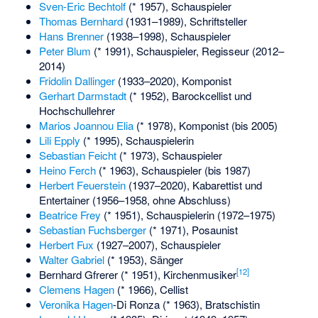
Sven-Eric Bechtolf
(* 1957), Schauspieler
Thomas Bernhard
(1931–1989), Schriftsteller
Hans Brenner
(1938–1998), Schauspieler
Peter Blum
(* 1991), Schauspieler, Regisseur (2012–
2014)
Fridolin Dallinger
(1933–2020), Komponist
Gerhart Darmstadt
(* 1952), Barockcellist und
Hochschullehrer
Marios Joannou Elia
(* 1978), Komponist (bis 2005)
Lili Epply
(* 1995), Schauspielerin
Sebastian Feicht
(* 1973), Schauspieler
Heino Ferch
(* 1963), Schauspieler (bis 1987)
Herbert Feuerstein
(1937–2020), Kabarettist und
Entertainer (1956–1958, ohne Abschluss)
Beatrice Frey
(* 1951), Schauspielerin (1972–1975)
Sebastian Fuchsberger
(* 1971), Posaunist
Herbert Fux
(1927–2007), Schauspieler
Walter Gabriel
(* 1953), Sänger
[
12
]
Bernhard Gfrerer
(* 1951), Kirchenmusiker
Clemens Hagen
(* 1966), Cellist
Veronika Hagen
-Di Ronza (* 1963), Bratschistin