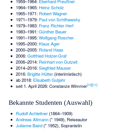
1959–1964:
Eberhard Preußner
1964–1965:
Heinz Scholz
1965–1971:
Robert Wagner
1971–1979:
Paul von Schilhawsky
1979–1983:
Franz Richter Herf
1983–1991:
Günther Bauer
1991–1995:
Wolfgang Roscher
1995–2000:
Klaus Ager
2000–2005:
Roland Haas
2006:
Gottfried Holzer-Graf
2006–2014:
Reinhart von Gutzeit
2014–2016:
Siegfried Mauser
2016:
Brigitte Hütter
(interimistisch)
ab 2018:
Elisabeth Gutjahr
[
10
]
[
11
]
seit 1. April 2026:
Constanze Wimmer
Bekannte Studenten (Auswahl)
Rudolf Achleitner
(1864–1909)
Andreas Altmann
(* 1949), Reiseautor
Julianne Baird
(* 1952), Sopranistin