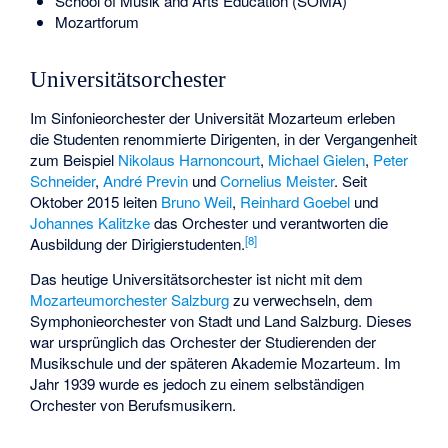
School of Musik and Arts Education (SOMA)
Mozartforum
Universitätsorchester
Im Sinfonieorchester der Universität Mozarteum erleben
die Studenten renommierte Dirigenten, in der Vergangenheit
zum Beispiel
Nikolaus Harnoncourt
,
Michael Gielen
,
Peter
Schneider
,
André Previn
und
Cornelius Meister
. Seit
Oktober 2015 leiten
Bruno Weil
,
Reinhard Goebel
und
Johannes Kalitzke
das Orchester und verantworten die
[
8
]
Ausbildung der Dirigierstudenten.
Das heutige Universitätsorchester ist nicht mit dem
Mozarteumorchester Salzburg
zu verwechseln, dem
Symphonieorchester von Stadt und Land Salzburg. Dieses
war ursprünglich das Orchester der Studierenden der
Musikschule und der späteren Akademie Mozarteum. Im
Jahr 1939 wurde es jedoch zu einem selbständigen
Orchester von Berufsmusikern.