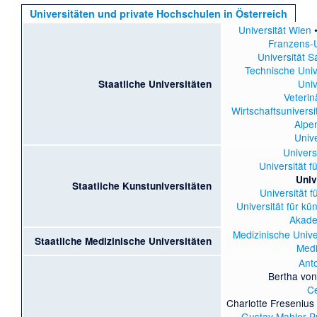
Universitäten und private Hochschulen in Österreich
Universität Wien
Franzens-U
Universität S
Technische Univ
Univ
Staatliche Universitäten
Veterin
Wirtschaftsuniversi
Alpen
Univ
Univers
Universität 
Univ
Staatliche Kunstuniversitäten
Universität 
Universität für kü
Akade
Medizinische Unive
Staatliche Medizinische Universitäten
Medi
Anto
Bertha von 
Ce
Charlotte Fresenius 
Gustav Mahler Pri