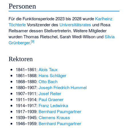
Personen
Für die Funktionsperiode 2023 bis 2028 wurde
Karlheinz
Töchterle
Vorsitzender des
Universitätsrates
und Rosa
Reitsamer dessen Stellvertreterin. Weitere Mitglieder
wurden
Thomas Rietschel
,
Sarah Wedl-Wilson
und
Silvia
[
9
]
Grünberger
.
Rektoren
1841–1861:
Alois Taux
1861–1868:
Hans Schläger
1868–1880:
Otto Bach
1880–1907:
Joseph Friedrich Hummel
1907–1911:
Josef Reiter
1911–1914:
Paul Graener
1914–1917:
Franz Ledwinka
1917–1939:
Bernhard Paumgartner
1939–1945:
Clemens Krauss
1946–1959:
Bernhard Paumgartner