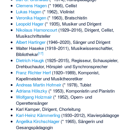
Clemens Hagen
(* 1966), Cellist
Lukas Hagen
(* 1962), Violinist
Veronika Hagen
(* 1963), Bratschistin
Leopold Hager
(* 1935), Musiker und Dirigent
Nikolaus Harnoncourt
(1929–2016), Dirigent, Cellist,
Musikschriftsteller
Albert Hartinger
(1946–2020), Sänger und Dirigent
Walter Haseke
(1918–2011), Musikwissenschaftler,
[
17
]
Bibliothekar
Dietrich Haugk
(1925–2015), Regisseur, Schauspieler,
Drehbuchautor, Hörspiel- und Synchronsprecher
Franz Richter Herf
(1920–1989), Komponist,
Kapellmeister und Musiktheoretiker
Andreas Martin Hofmeir
(* 1978), Tubist
Adriana Hölszky
(* 1953), Komponistin und Pianistin
Wolfgang Holzmair
(* 1952), Opern- und
Operettensänger
Karl Kamper
, Dirigent, Chorleitung
Karl-Heinz Kämmerling
(1930–2012), Klavierpädagoge
Angelika Kirchschlager
(* 1965), Sängerin und
Gesangspädagogin