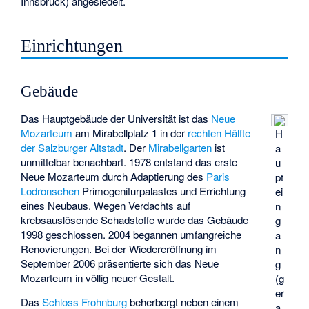
Innsbruck) angesiedelt.
Einrichtungen
Gebäude
Das Hauptgebäude der Universität ist das
Neue
Mozarteum
am Mirabellplatz 1 in der
rechten Hälfte
H
der Salzburger Altstadt
. Der
Mirabellgarten
ist
a
unmittelbar benachbart. 1978 entstand das erste
u
Neue Mozarteum durch Adaptierung des
Paris
pt
Lodronschen
Primogeniturpalastes und Errichtung
ei
eines Neubaus. Wegen Verdachts auf
n
krebsauslösende Schadstoffe wurde das Gebäude
g
1998 geschlossen. 2004 begannen umfangreiche
a
Renovierungen. Bei der Wiedereröffnung im
n
September 2006 präsentierte sich das Neue
g
Mozarteum in völlig neuer Gestalt.
(g
er
Das
Schloss Frohnburg
beherbergt neben einem
a