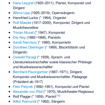
Hans Leygraf
(1920–2011), Pianist, Komponist und
Dirigent
Wilma Lipp
(1925–2019), Opernsängerin
Hannfried Lucke
(* 1964), Organist
Rolf Maedel
(1917–2000), Komponist, Dirigent und
Musiktheoretiker
Tristan Murail
(* 1947), Komponist
Elly Ney
(1882–1968), Pianistin
Sarah Nemtsov
(* 1980), Komponistin
Dorothee Oberlinger
(* 1969), Blockflötistin und
Dirigentin
Oswald Panagl
(* 1939), Sprach- und
Literaturwissenschafter sowie klassischer Philologe
und Musikwissenschaftler
Bernhard Paumgartner
(1887–1971), Dirigent,
Komponist und Musikwissenschaftler, Pädagoge
(Präsident ab 1917)
Felix Petyrek
(1892–1951), Komponist und Pianist
Alexander von Pfeil
(* 1970), Musiktheater-Regisseur
[
18
]
Rolf Plagge
(* 1959), Pianist
Ildikó Raimondi
(* 1962), Sängerin