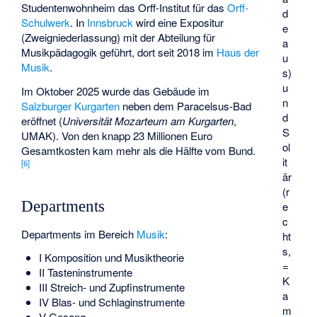
Studentenwohnheim das Orff-Institut für das
Orff-
d
Schulwerk
. In
Innsbruck
wird eine Expositur
e
(Zweigniederlassung) mit der Abteilung für
a
Musikpädagogik geführt, dort seit 2018 im
Haus der
u
Musik
.
s)
u
Im Oktober 2025 wurde das Gebäude im
n
Salzburger Kurgarten
neben dem Paracelsus-Bad
d
eröffnet (
Universität Mozarteum am Kurgarten
,
S
UMAK). Von den knapp 23 Millionen Euro
ol
Gesamtkosten kam mehr als die Hälfte vom Bund.
it
[
6
]
är
(r
Departments
e
c
Departments im Bereich
Musik
:
ht
s,
I Komposition und Musiktheorie
=
II Tasteninstrumente
K
III Streich- und Zupfinstrumente
a
IV Blas- und Schlaginstrumente
m
V Gesang