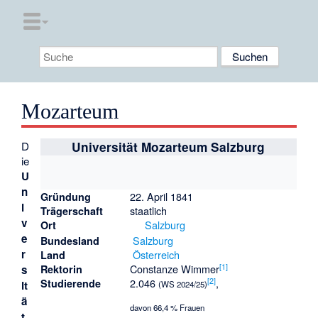
Mozarteum
D
Universität Mozarteum Salzburg
ie
U
n
22. April 1841
Gründung
i
staatlich
Trägerschaft
v
Salzburg
Ort
e
Salzburg
Bundesland
r
Österreich
Land
[
1
]
Constanze Wimmer
s
Rektorin
[
2
]
2.046
,
Studierende
it
(WS 2024/25)
ä
davon 66,4 % Frauen
t