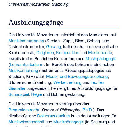
Universität Mozarteum Salzburg
.
Ausbildungsgänge
Die Universität Mozarteum unterrichtet das Musizieren auf
Musikinstrumenten
(Streich-, Zupf-, Blas-, Schlag- und
Tasteninstrumente),
Gesang
, katholische und evangelische
Kirchenmusik,
Dirigieren
,
Komposition
und
Musiktheorie
,
jeweils in den Bereichen
Konzertfach
und
Musikpädagogik
(
Lehramtsstudium
). Im Bereich des Lehramts sind neben
Musikerziehung
(Instrumental-/Gesangspädagogisches
Studium, IGP) auch
Musik- und Bewegungserziehung
,
Bildnerische Erziehung
,
Werkerziehung
und
Textiles
Gestalten
angesiedelt. Ferner gibt es Ausbildungsgänge für
Schauspiel
,
Regie
und
Bühnengestaltung
.
Die Universität Mozarteum verfügt über das
Promotionsrecht
(
Doctor of Philosophy
,
Ph.D.
). Das
diesbezügliche
Doktoratsstudium
ist in den Abteilungen für
Musikwissenschaft
und
Musikpädagogik
(in Salzburg und