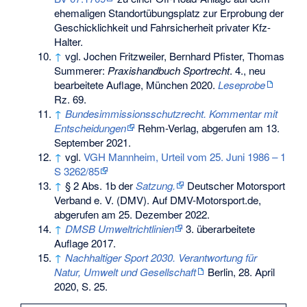
ehemaligen Standortübungsplatz zur Erprobung der
Geschicklichkeit und Fahrsicherheit privater Kfz-
Halter.
↑
vgl. Jochen Fritzweiler, Bernhard Pfister, Thomas
Summerer:
Praxishandbuch Sportrecht
. 4., neu
bearbeitete Auflage, München 2020.
Leseprobe
Rz. 69.
↑
Bundesimmissionsschutzrecht. Kommentar mit
Entscheidungen
Rehm-Verlag, abgerufen am 13.
September 2021.
↑
vgl.
VGH Mannheim, Urteil vom 25. Juni 1986 – 1
S 3262/85
↑
§ 2 Abs. 1b der
Satzung.
Deutscher Motorsport
Verband e. V. (DMV). Auf DMV-Motorsport.de,
abgerufen am 25. Dezember 2022.
↑
DMSB Umweltrichtlinien
3. überarbeitete
Auflage 2017.
↑
Nachhaltiger Sport 2030. Verantwortung für
Natur, Umwelt und Gesellschaft
Berlin, 28. April
2020, S. 25.