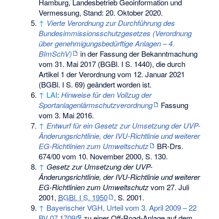
Hamburg, Landesbetrieb Geoinformation und
Vermessung, Stand: 20. Oktober 2020.
↑
Vierte Verordnung zur Durchführung des
Bundesimmissionsschutzgesetzes (Verordnung
über genehmigungsbedürftige Anlagen – 4.
BImSchV)
in der Fassung der Bekanntmachung
vom 31. Mai 2017 (BGBl. I S. 1440), die durch
Artikel 1 der Verordnung vom 12. Januar 2021
(BGBl. I S. 69) geändert worden ist.
↑
LAI
:
Hinweise für den Vollzug der
Sportanlagenlärmschutzverordnung
Fassung
vom 3. Mai 2016.
↑
Entwurf für ein Gesetz zur Umsetzung der UVP-
Änderungsrichtlinie, der IVU-Richtlinie und weiterer
EG-Richtlinien zum Umweltschutz
BR-Drs.
674/00 vom 10. November 2000, S. 130.
↑
Gesetz zur Umsetzung der UVP-
Änderungsrichtlinie, der IVU-Richtlinie und weiterer
EG-Richtlinien zum Umweltschutz
vom 27. Juli
2001,
BGBl. I S. 1950
, S. 2001.
↑
Bayerischer VGH, Urteil vom 3. April 2009 – 22
BV 07.1709
zu einer Off-Road-Anlage auf dem