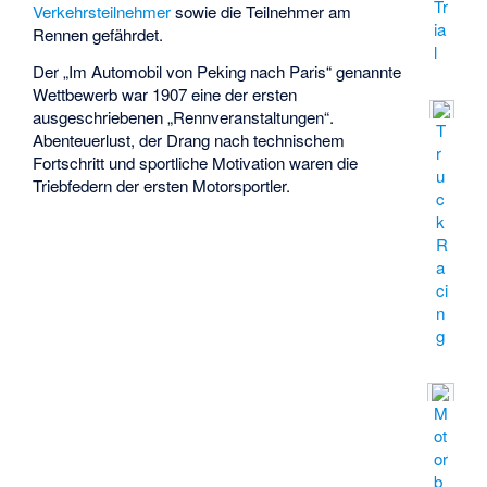
Tr
Verkehrsteilnehmer
sowie die Teilnehmer am
ia
Rennen gefährdet.
l
Der „Im Automobil von
Peking nach Paris
“ genannte
Wettbewerb war 1907 eine der ersten
ausgeschriebenen „Rennveranstaltungen“.
T
Abenteuerlust, der Drang nach technischem
r
Fortschritt und sportliche Motivation waren die
u
Triebfedern der ersten Motorsportler.
c
k
R
a
ci
n
g
M
ot
or
b