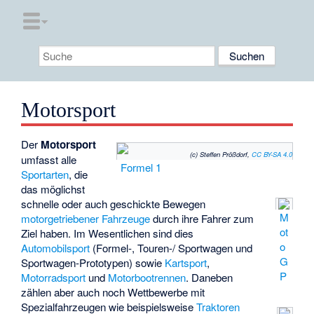
Motorsport
Der
Motorsport
(c) Steffen Prößdorf,
CC BY-SA 4.0
umfasst alle
Formel 1
Sportarten
, die
das möglichst
schnelle oder auch geschickte Bewegen
M
motor
getriebener
Fahrzeuge
durch ihre Fahrer zum
ot
Ziel haben. Im Wesentlichen sind dies
o
Automobilsport
(Formel-, Touren-/ Sportwagen und
G
Sportwagen-Prototypen) sowie
Kartsport
,
P
Motorradsport
und
Motorbootrennen
. Daneben
zählen aber auch noch Wettbewerbe mit
Spezialfahrzeugen wie beispielsweise
Traktoren