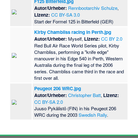
F125 Bitterfeld.jpg
Autor/Urheber:
Rennbootarchiv Schulze
,
Lizenz:
CC BY-SA 3.0
Start der Formel 125 in Bitterfeld (GER)
Kirby Chambliss racing in Perth.jpg
Autor/Urheber:
Myself,
Lizenz:
CC BY 2.0
Red Bull Air Race World Series pilot, Kirby
Chambliss, performing a "knife edge"
manouver in his Edge 540 in Perth, Western
Australia during the final leg of the 2006
series. Chambliss came third in the race and
first over all.
Peugeot 206 WRC.jpg
Autor/Urheber:
Christopher Batt
,
Lizenz:
CC BY-SA 2.0
Juuso Pykälistö (FIN) in his Peugeot 206
WRC during the 2003
Swedish Rally
.