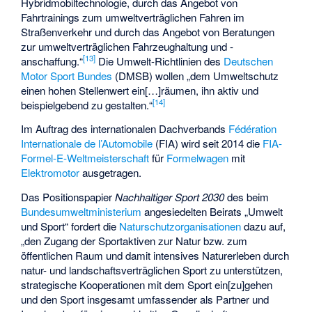
Hybridmobiltechnologie, durch das Angebot von
Fahrtrainings zum umweltverträglichen Fahren im
Straßenverkehr und durch das Angebot von Beratungen
zur umweltverträglichen Fahrzeughaltung und -
[
13
]
anschaffung.“
Die Umwelt-Richtlinien des
Deutschen
Motor Sport Bundes
(DMSB) wollen „dem Umweltschutz
einen hohen Stellenwert ein[…]räumen, ihn aktiv und
[
14
]
beispielgebend zu gestalten.“
Im Auftrag des internationalen Dachverbands
Fédération
Internationale de l’Automobile
(FIA) wird seit 2014 die
FIA-
Formel-E-Weltmeisterschaft
für
Formelwagen
mit
Elektromotor
ausgetragen.
Das Positionspapier
Nachhaltiger Sport 2030
des beim
Bundesumweltministerium
angesiedelten Beirats „Umwelt
und Sport“ fordert die
Naturschutzorganisationen
dazu auf,
„den Zugang der Sportaktiven zur Natur bzw. zum
öffentlichen Raum und damit intensives Naturerleben durch
natur- und landschaftsverträglichen Sport zu unterstützen,
strategische Kooperationen mit dem Sport ein[zu]gehen
und den Sport insgesamt umfassender als Partner und