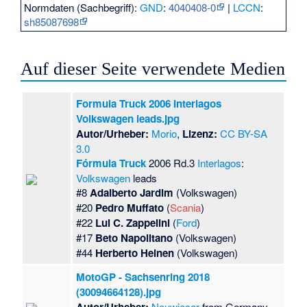
Normdaten (Sachbegriff):
GND
:
4040408-0
|
LCCN
:
sh85087698
Auf dieser Seite verwendete Medien
Formula Truck 2006 Interlagos
Volkswagen leads.jpg
Autor/Urheber:
Morio
,
Lizenz:
CC BY-SA
3.0
Fórmula Truck
2006 Rd.3
Interlagos
:
Volkswagen
leads
#8
Adalberto Jardim
(Volkswagen)
#20
Pedro Muffato
(
Scania
)
#22
Lui C. Zappelini
(
Ford
)
#17
Beto Napolitano
(Volkswagen)
#44
Herberto Heinen
(Volkswagen)
MotoGP - Sachsenring 2018
(30094664128).jpg
Neuwieser
from Germany,