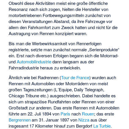
Obwohl diese Aktivitäten meist eine große öffentliche
Resonanz nach sich zogen, hielten die Hersteller von
motorbetriebenen Fortbewegungsmitteln zunächst von
diesen Veranstaltungen Abstand, da ihre Fahrzeuge vor
allem den Fahrkomfort zum Zweck hatten und nicht für die
Austragung von Rennen konzipiert waren.
Bis man die Werbewirksamkeit von Rennerfolgen
registrierte, setzte man zunächst normale „Serienprodukte“
ein. Erst nach diversen Erfolgen begann sich die Motorrad-
und
Automobilindustrie
dann langsam aus der
Fahrradindustrie
heraus zu entwickeln.
Ähnlich wie bei Radrennen (
Tour de France
) wurden auch
Rennen mit Automobilen oder Motorrädern von meist
großen Tageszeitungen (L´Equipe, Daily Telegraph,
Chicago Tribune etc.) ausgeschrieben. Dabei handelte es
sich um strapaziöse Rundfahrten oder Rennen von einer
Großstadt zur anderen. Das erste Rennen mit Automobilen
führte am 22. Juli 1894 von
Paris
nach
Rouen
; das erste
Bergrennen
am 31. Januar 1897 von
Nizza
aus über
insgesamt 17 Kilometer hinauf zum Bergdorf
La Turbie
.