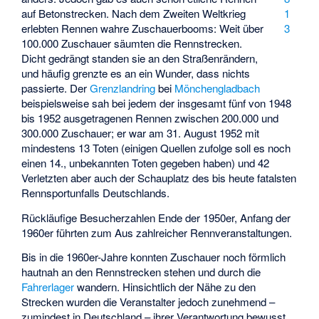
1
auf Betonstrecken. Nach dem Zweiten Weltkrieg
3
erlebten Rennen wahre Zuschauerbooms: Weit über
100.000 Zuschauer säumten die Rennstrecken.
Dicht gedrängt standen sie an den Straßenrändern,
und häufig grenzte es an ein Wunder, dass nichts
passierte. Der
Grenzlandring
bei
Mönchengladbach
beispielsweise sah bei jedem der insgesamt fünf von 1948
bis 1952 ausgetragenen Rennen zwischen 200.000 und
300.000 Zuschauer; er war am 31. August 1952 mit
mindestens 13 Toten (einigen Quellen zufolge soll es noch
einen 14., unbekannten Toten gegeben haben) und 42
Verletzten aber auch der Schauplatz des bis heute fatalsten
Rennsportunfalls Deutschlands.
Rückläufige Besucherzahlen Ende der 1950er, Anfang der
1960er führten zum Aus zahlreicher Rennveranstaltungen.
Bis in die 1960er-Jahre konnten Zuschauer noch förmlich
hautnah an den Rennstrecken stehen und durch die
Fahrerlager
wandern. Hinsichtlich der Nähe zu den
Strecken wurden die Veranstalter jedoch zunehmend –
zumindest in Deutschland – ihrer Verantwortung bewusst