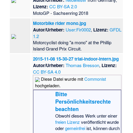
Autor/Urheber:
Lizenz:
CC BY-SA 2.0
MotoGP - Sachsenring 2018
Motorbike rider mono.jpg
Autor/Urheber:
User:Fir0002
,
Lizenz:
GFDL
1.2
Motorcyclist doing "a mono" at the Phillip
Island Grand Prix Circuit.
2015-11-08 15-30-27 trial-indoor-intern.jpg
Autor/Urheber:
Thomas Bresson
,
Lizenz:
CC BY-SA 4.0
Diese Datei wurde mit
Commonist
hochgeladen.
Bitte
Persönlichkeitsrechte
beachten
Obwohl dieses Werk unter einer
freien Lizenz
veröffentlicht wurde
oder
gemeinfrei
ist, können durch