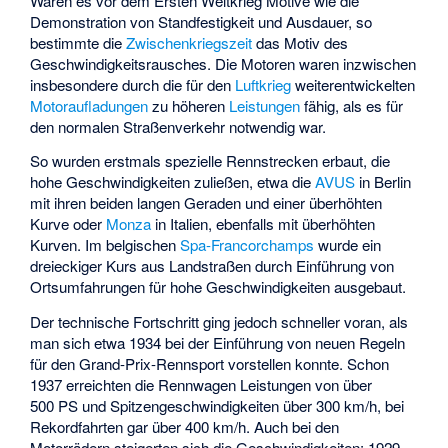
Waren es vor dem Ersten Weltkrieg Motive wie die
Demonstration von Standfestigkeit und Ausdauer, so
bestimmte die
Zwischenkriegszeit
das Motiv des
Geschwindigkeitsrausches. Die Motoren waren inzwischen
insbesondere durch die für den
Luftkrieg
weiterentwickelten
Motoraufladungen
zu höheren
Leistungen
fähig, als es für
den normalen Straßenverkehr notwendig war.
So wurden erstmals spezielle Rennstrecken erbaut, die
hohe Geschwindigkeiten zuließen, etwa die
AVUS
in Berlin
mit ihren beiden langen Geraden und einer überhöhten
Kurve oder
Monza
in Italien, ebenfalls mit überhöhten
Kurven. Im belgischen
Spa-Francorchamps
wurde ein
dreieckiger Kurs aus Landstraßen durch Einführung von
Ortsumfahrungen für hohe Geschwindigkeiten ausgebaut.
Der technische Fortschritt ging jedoch schneller voran, als
man sich etwa 1934 bei der Einführung von neuen Regeln
für den Grand-Prix-Rennsport vorstellen konnte. Schon
1937 erreichten die Rennwagen Leistungen von über
500 PS und Spitzengeschwindigkeiten über 300 km/h, bei
Rekordfahrten gar über 400 km/h. Auch bei den
Motorrädern steigerten sich die Geschwindigkeiten: 1929