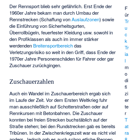
Der Rennsport blieb sehr gefährlich. Erst Ende der
F
1960er Jahre bekam man durch Umbau der
ür
Rennstrecken (Schaffung von
Auslaufzonen
) sowie
Tr
die Einführung von Sicherheitsgurten,
u
Überrollbügeln, feuerfester Kleidung usw. sowohl in
c
den Profiklassen als auch im immer stärker
k
werdenden
Breitensportbereich
das
Tr
Verletzungsrisiko so weit in den Griff, dass Ende der
ia
1970er Jahre Personenschäden für Fahrer oder gar
l
Zuschauer zurückgingen.
m
o
di
Zuschauerzahlen
fi
zi
Auch ein Wandel im Zuschauerbereich ergab sich
er
im Laufe der Zeit. Vor dem Ersten Weltkrieg fuhr
te
man ausschließlich auf Schotterstraßen oder auf
r
Rennkursen mit Betonbahnen. Die Zuschauer
T
konnten bei freien Strecken buchstäblich auf der
at
Straße stehen; bei den Rundstrecken gab es bereits
ra
Tribünen. In der Zwischenkriegszeit war es nicht viel
8
anders. Jedoch gab es auch schon etliche Rennen