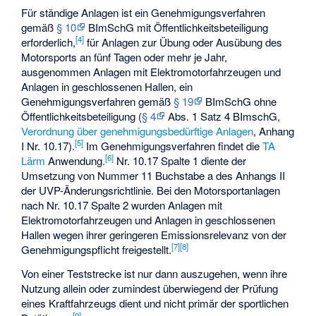
Für ständige Anlagen ist ein Genehmigungsverfahren
gemäß
§ 10
BImSchG mit Öffentlichkeitsbeteiligung
[
4
]
erforderlich,
für Anlagen zur Übung oder Ausübung des
Motorsports an fünf Tagen oder mehr je Jahr,
ausgenommen Anlagen mit Elektromotorfahrzeugen und
Anlagen in geschlossenen Hallen, ein
Genehmigungsverfahren gemäß
§ 19
BImSchG ohne
Öffentlichkeitsbeteiligung (
§ 4
Abs. 1 Satz 4 BImschG,
Verordnung über genehmigungsbedürftige Anlagen
, Anhang
[
5
]
I Nr. 10.17).
Im Genehmigungsverfahren findet die
TA
[
6
]
Lärm
Anwendung.
Nr. 10.17 Spalte 1 diente der
Umsetzung von Nummer 11 Buchstabe a des Anhangs II
der UVP-Änderungsrichtlinie. Bei den Motorsportanlagen
nach Nr. 10.17 Spalte 2 wurden Anlagen mit
Elektromotorfahrzeugen und Anlagen in geschlossenen
Hallen wegen ihrer geringeren Emissionsrelevanz von der
[
7
]
[
8
]
Genehmigungspflicht freigestellt.
Von einer Teststrecke ist nur dann auszugehen, wenn ihre
Nutzung allein oder zumindest überwiegend der Prüfung
eines Kraftfahrzeugs dient und nicht primär der sportlichen
[
9
]