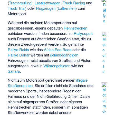
(
Tractorpulling
),
Lastkraftwagen
(
Truck Racing
und
R
Truck Trial
) oder
Flugzeugen
(
Luftrennen
) zum
al
Motorsport.
ly
e
Während die meisten Motorsportarten auf
geschlossenen, eigens gebauten
Rennstrecken
betrieben werden, finden besonders im
Rallyesport
auch Rennen auf öffentlichen Straßen statt, die zu
M
diesem Zweck gesperrt werden. So genannte
ot
Rallye Raids
wie das
Africa Eco Race
oder die
o
Rallye Dakar
werden mit
geländegängigen
cr
Fahrzeugen meist abseits von Straßen und Pisten
o
ausgetragen, etwa in
Wüstengebieten
wie der
s
Sahara
.
s
Nicht zum Motorsport gerechnet werden
illegale
Straßenrennen
. Sie erfüllen nicht die Standards des
M
modernen Sports, insbesondere Regeln der
ot
Fairness und der Nicht-Gefährdung Dritter. Da sie
or
nicht auf abgesperrten Straßen oder eigenen
ra
Rennstrecken stattfinden, sondern im sonstigen
d-
Straßenverkehr, werden dabei andere