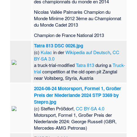
des championnats du monde en 2014
Nicolas Vallée Palmarès Champion du
Monde Minime 2012 3ème au Championnat
du Monde Cadet 2013
Champion de France National 2013
Tatra 813 DSC 0026.jpg
(c)
Kulac
in der
Wikipedia auf Deutsch
,
CC
BY-SA 3.0
a truck-trial-modified
Tatra 813
during a
Truck-
trial
competition at the old open pit Zangtal
near Voitsberg, Styria, Austria
2024-08-24 Motorsport, Formel 1, Großer
Preis der Niederlande 2024 STP 3369 by
Stepro.jpg
(c) Steffen Prößdorf,
CC BY-SA 4.0
Motorsport, Formel 1, Großer Preis der
Niederlande 2024: George Russell (GBR,
Mercedes-AMG Petronas)