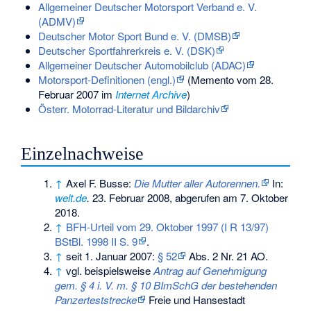
Allgemeiner Deutscher Motorsport Verband e. V.
(ADMV)
Deutscher Motor Sport Bund e. V. (DMSB)
Deutscher Sportfahrerkreis e. V. (DSK)
Allgemeiner Deutscher Automobilclub (ADAC)
Motorsport-Definitionen (engl.)
(
Memento
vom 28.
Februar 2007 im
Internet Archive
)
Österr. Motorrad-Literatur und Bildarchiv
Einzelnachweise
↑
Axel F. Busse:
Die Mutter aller Autorennen.
In:
welt.de
.
23. Februar 2008,
abgerufen am 7. Oktober
2018
.
↑
BFH-Urteil vom 29. Oktober 1997 (I R 13/97)
BStBl. 1998 II S. 9
.
↑
seit 1. Januar 2007:
§ 52
Abs. 2 Nr. 21 AO.
↑
vgl. beispielsweise
Antrag auf Genehmigung
gem. § 4 i. V. m. § 10 BImSchG der bestehenden
Panzerteststrecke
Freie und Hansestadt