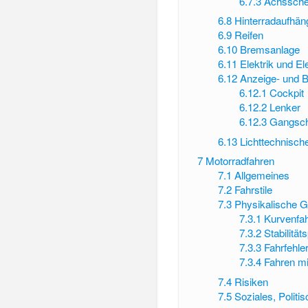
6.7.3
Achssche
6.8
Hinterradaufhä
6.9
Reifen
6.10
Bremsanlage
6.11
Elektrik und El
6.12
Anzeige- und 
6.12.1
Cockpit
6.12.2
Lenker
6.12.3
Gangsch
6.13
Lichttechnisch
7
Motorradfahren
7.1
Allgemeines
7.2
Fahrstile
7.3
Physikalische 
7.3.1
Kurvenfah
7.3.2
Stabilitä
7.3.3
Fahrfehle
7.3.4
Fahren mi
7.4
Risiken
7.5
Soziales, Politi