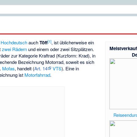
[
1
]
 Hochdeutsch
auch
Töff
, ist üblicherweise ein
Meistverkauf
t
zwei Rädern
und einem oder zwei Sitzplätzen.
De
äder zur Kategorie Kraftrad (Kurzform: Krad), in
prechende Bezeichnung Motorrad, soweit es sich
h.
Mofas
, handelt (
Art. 14
VTS
). Eine in
eichnung ist
Motorfahrrad
.
Reiseendur