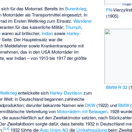
Classic
(c)
e sich für das Motorrad. Bereits im
Burenkrieg
,
FN
-Vierzylin
Motorräder als Transportmittel eingesetzt. In
(1905)
rad im Ersten Weltkrieg zum Einsatz.
Wanderer
ranten für das kaiserliche Militär;
Triumph
,
e
waren auf britischer,
Indian
sowie
Harley-
 Seite. Der Haupteinsatz war die
ch Meldefahrer sowie Krankentransporte mit
ernehmen, das in den USA Motorräder im
lte, war Indian – von 1913 bis 1917 der größte
BMW R 32
(1
Weltkrieg
entwickelte sich
Harley-Davidson
zum
er Welt; in Deutschland begannen zahlreiche
adproduktion; darunter bekannte Namen wie
DKW
(1922) und
BMW
(
rmilitärische Verbreitung von
Motorrädern mit Beiwagen
. 1928 wurd
die ausschließlich auf den Zweitaktmotor setzten, nach Stückzahlen
 Der
Zweitaktboom
sorgte dafür, dass bereits 1932 in Deutschland meh
[
3.4
]
n.
1932 führte die
Auto Union AG
die
Umkehrspülung
beim Zweitak