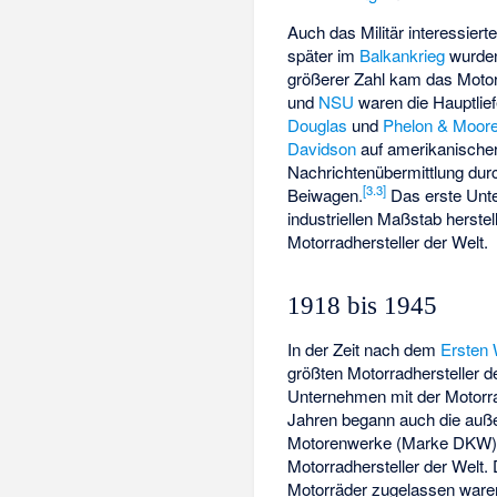
Auch das Militär interessiert
später im
Balkankrieg
wurden 
größerer Zahl kam das Motor
und
NSU
waren die Hauptliefe
Douglas
und
Phelon & Moor
Davidson
auf amerikanischer
Nachrichtenübermittlung dur
[
3.3
]
Beiwagen.
Das erste Unt
industriellen Maßstab herstel
Motorradhersteller der Welt.
1918 bis 1945
In der Zeit nach dem
Ersten 
größten Motorradhersteller d
Unternehmen mit der Motorr
Jahren begann auch die auße
Motorenwerke
(Marke DKW), 
Motorradhersteller der Welt.
Motorräder zugelassen ware