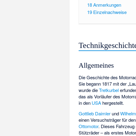
18
Anmerkungen
19
Einzelnachweise
Technikgeschicht
Allgemeines
Die Geschichte des Motorrad
Sie begann 1817 mit der „L
wurde die
Tretkurbel
erfunde
das als Vorläufer des Motorra
in den
USA
hergestellt.
Gottlieb Daimler
und
Wilhel
einen Versuchsträger für den
Ottomotor
. Dieses Fahrzeug g
Stützräder – als erstes Moto