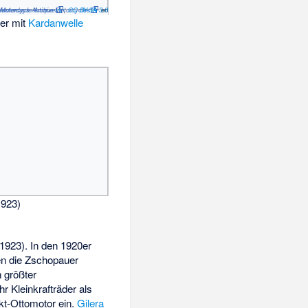
 Motorcycle Archive
Yesterdays Antique Motorcycles
,
CC BY-SA 3.0
en
der mit
Kardanwelle
923)
1923). In den 1920er
en die
Zschopauer
 größter
r Kleinkrafträder als
t-Ottomotor ein.
Gilera