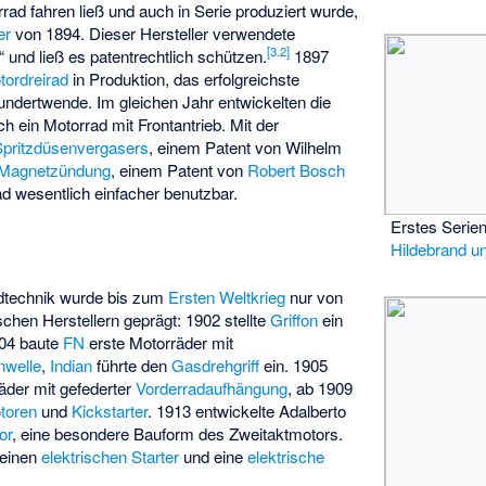
rrad fahren ließ und auch in Serie produziert wurde,
er
von 1894. Dieser Hersteller verwendete
[
3.2
]
 und ließ es patentrechtlich schützen.
1897
ordreirad
in Produktion, das erfolgreichste
undertwende. Im gleichen Jahr entwickelten die
ch ein Motorrad mit Frontantrieb. Mit der
Spritzdüsenvergasers
, einem Patent von Wilhelm
Magnetzündung
, einem Patent von
Robert Bosch
d wesentlich einfacher benutzbar.
Erstes Serie
Hildebrand u
adtechnik wurde bis zum
Ersten Weltkrieg
nur von
chen Herstellern geprägt: 1902 stellte
Griffon
ein
904 baute
FN
erste Motorräder mit
nwelle
,
Indian
führte den
Gasdrehgriff
ein. 1905
äder mit gefederter
Vorderradaufhängung
, ab 1909
toren
und
Kickstarter
. 1913 entwickelte
Adalberto
or
, eine besondere Bauform des Zweitaktmotors.
 einen
elektrischen Starter
und eine
elektrische