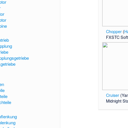
tor
r
tor
tor
bine
Chopper
(
H
FXSTC Softa
trieb
pplung
riebe
pplungsgetriebe
getriebe
en
lle
Cruiser
(
Ya
teile
Midnight St
hteile
pflenkung
lenkung