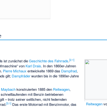
e
[
2.1
]
s ist zunächst die
Geschichte des Fahrrads
.
aufmaschine“ von
Karl Drais
. In den 1860er-Jahren
n.
Pierre Michaux
entwickelte 1869 das
Dampfrad
,
ds gilt;
Dampfräder
wurden bis in die 1890er-Jahre
m Maybach
konstruierten 1885 den
Reitwagen
,
 schnelllaufenden mit Benzin betriebenen
ilt – trotz seiner seitlichen, nicht federnden
[
3.1
]
Reitwagen
v
rrad.
Das erste Motorrad mit Benzinmotor, das