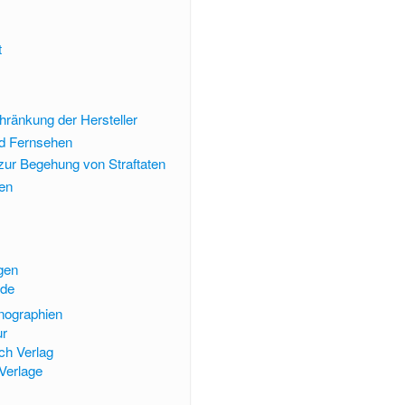
t
chränkung der Hersteller
nd Fernsehen
 zur Begehung von Straftaten
en
gen
de
nographien
ur
ch Verlag
Verlage