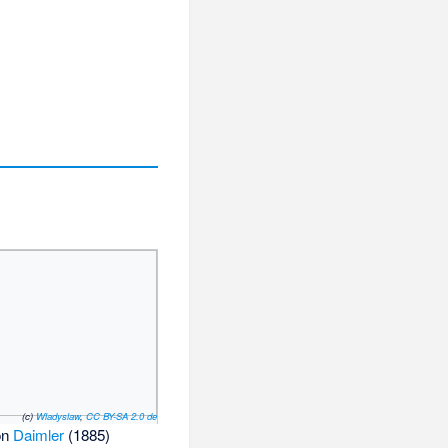
(c)
Wladyslaw
,
CC BY-SA 2.0 de
on
Daimler
(1885)