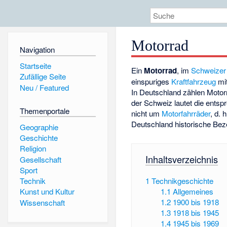
Motorrad
Navigation
Startseite
Ein
Motorrad
, im
Schweizer
Zufällige Seite
einspuriges
Kraftfahrzeug
mi
Neu / Featured
In Deutschland zählen Motorr
der Schweiz lautet die ents
Themenportale
nicht um
Motorfahrräder
, d. 
Deutschland historische Bez
Geographie
Geschichte
Religion
Inhaltsverzeichnis
Gesellschaft
Sport
1
Technikgeschichte
Technik
1.1
Allgemeines
Kunst und Kultur
1.2
1900 bis 1918
Wissenschaft
1.3
1918 bis 1945
1.4
1945 bis 1969