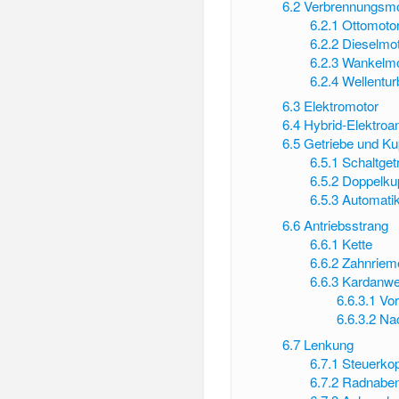
6.2
Verbrennungsmo
6.2.1
Ottomoto
6.2.2
Dieselmo
6.2.3
Wankelmo
6.2.4
Wellentur
6.3
Elektromotor
6.4
Hybrid-Elektroan
6.5
Getriebe und Ku
6.5.1
Schaltget
6.5.2
Doppelku
6.5.3
Automatik
6.6
Antriebsstrang
6.6.1
Kette
6.6.2
Zahnriem
6.6.3
Kardanwe
6.6.3.1
Vor
6.6.3.2
Nac
6.7
Lenkung
6.7.1
Steuerko
6.7.2
Radnaben