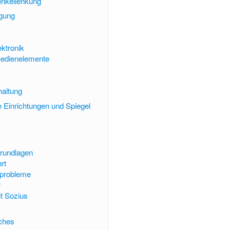
nkellenkung
ngung
ektronik
Bedienelemente
altung
e Einrichtungen und Spiegel
Grundlagen
rt
tsprobleme
r
t Sozius
sches