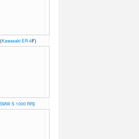
(
Kawasaki ER-6
F)
BMW S 1000 RR
)