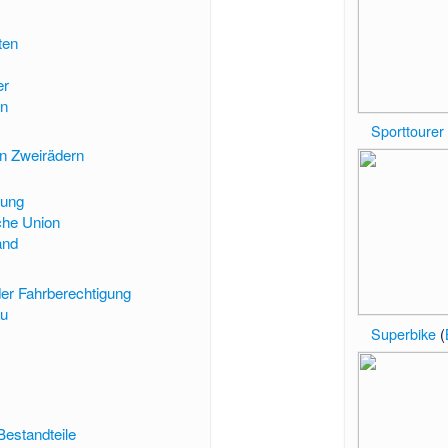
ten
er
nn
Sporttourer
en Zweirädern
mung
che Union
and
der Fahrberechtigung
au
Superbike
(
Bestandteile