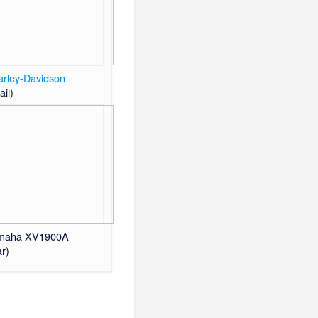
arley-Davidson
il)
maha XV1900A
ar
)