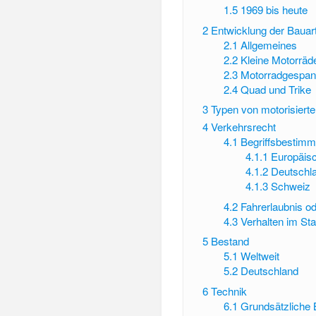
1.5
1969 bis heute
2
Entwicklung der Bauar
2.1
Allgemeines
2.2
Kleine Motorräd
2.3
Motorradgespa
2.4
Quad und Trike
3
Typen von motorisiert
4
Verkehrsrecht
4.1
Begriffsbestim
4.1.1
Europäis
4.1.2
Deutschl
4.1.3
Schweiz
4.2
Fahrerlaubnis o
4.3
Verhalten im St
5
Bestand
5.1
Weltweit
5.2
Deutschland
6
Technik
6.1
Grundsätzliche 