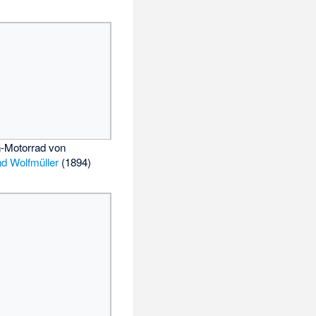
n-Motorrad von
nd Wolfmüller
(1894)