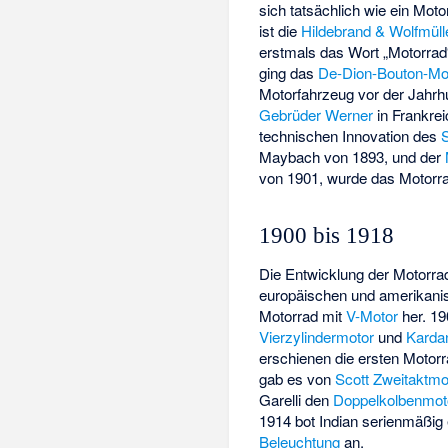
sich tatsächlich wie ein Moto
ist die
Hildebrand & Wolfmüll
erstmals das Wort „Motorrad“
ging das
De-Dion-Bouton-Mot
Motorfahrzeug vor der Jahrh
Gebrüder Werner
in Frankrei
technischen Innovation des
Maybach von 1893, und der
von 1901, wurde das Motorra
1900 bis 1918
Die Entwicklung der Motorr
europäischen und amerikanis
Motorrad mit
V-Motor
her. 1
Vierzylindermotor
und
Karda
erschienen die ersten Motorr
gab es von
Scott
Zweitaktmo
Garelli
den
Doppelkolbenmot
1914 bot Indian serienmäßig
Beleuchtung
an.