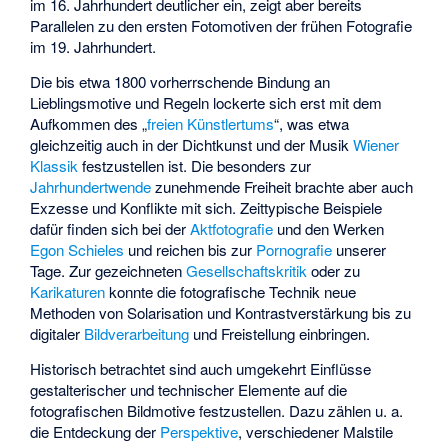
im 16. Jahrhundert deutlicher ein, zeigt aber bereits
Parallelen zu den ersten
Fotomotiven
der frühen Fotografie
im 19. Jahrhundert.
Die bis etwa 1800 vorherrschende Bindung an
Lieblingsmotive und Regeln lockerte sich erst mit dem
Aufkommen des „
freien Künstlertums
“, was etwa
gleichzeitig auch in der Dichtkunst und der Musik
Wiener
Klassik
festzustellen ist. Die besonders zur
Jahrhundertwende
zunehmende Freiheit brachte aber auch
Exzesse und Konflikte mit sich. Zeittypische Beispiele
dafür finden sich bei der
Aktfotografie
und den Werken
Egon Schieles
und reichen bis zur
Pornografie
unserer
Tage. Zur gezeichneten
Gesellschaftskritik
oder zu
Karikaturen
konnte die fotografische Technik neue
Methoden von Solarisation und Kontrastverstärkung bis zu
digitaler
Bildverarbeitung
und Freistellung einbringen.
Historisch betrachtet sind auch umgekehrt Einflüsse
gestalterischer und technischer Elemente auf die
fotografischen Bildmotive festzustellen. Dazu zählen u. a.
die Entdeckung der
Perspektive
, verschiedener Malstile