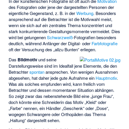
In der künstlerischen Fotografie ist oft auch die
Motivation
des Fotografen oder jene der dargestellten Personen der
eigentliche Gegenstand, z. B. in der
Werbung
. Besonders
ansprechend auf die Betrachter ist die Motivwahl meist,
wenn sie sich auf
ein
zentrales Thema konzentriert und
stark konkurrierende Gestaltungsmomente vermeidet. Dies
wird bei gelungenen
Schwarzweiß
-Fotografien besonders
deutlich, während Anfänger der Digital- oder
Farbfotografie
oft der Versuchung des „allzu Bunten“ erliegen.
Das
Bildmotiv
und seine
Darstellungsweise sind im Idealfall jene Elemente, die den
Betrachter
spontan
ansprechen. Von wenigen Ausnahmen
abgesehen, hat daher jede gute Aufnahme ein
Hauptmotiv
.
Was als solches empfunden wird, kann freilich vom
Betrachter und dessen momentaner Situation abhängen.
So zeigt zwar das nebenstehende Bild eine „junge Frau“,
doch könnte eine Schneiderin das Motiv „Kleid“ oder
„Farbe“ nennen, ein Händler „Geschenk“ oder „Dose“,
wogegen Schwangere oder Orthopäden das Thema
„Haltung“ dargestellt sehen.