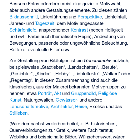
Bessere Fotos erfordern meist eine gezielte Motivwahl,
aber auch andere Gestaltungselemente. Zu diesen zählen
Bildausschnitt
, Linienführung und
Perspektive
, Lichteinfall,
Jahres- und
Tageszeit
, dem Motiv angepasste
Schärfentiefe
, ansprechender
Kontrast
(neben Helligkeit
und evtl. Farbe auch thematische Regie), Andeutung von
Bewegungen, passende oder ungewöhnliche Beleuchtung,
Reflexe, eventuelle Filter usw.
Zur Gestaltung von
Bildfolgen
ist ein
Generalmotiv
nützlich,
beispielsweise „Stadtleben“, „Landschaften“, „Berufe“,
„Gesichter“, „Kinder“, „Hobby“, „Lichteffekte“, „Wolken“ oder
„Regentag“. In diesem Zusammenhang sind auch die
klassischen, aus der Malerei bekannten Motivgruppen zu
nennen, etwa
Porträt
,
Akt
und
Gruppenbild
,
Religiöse
Kunst
, Naturgewalten,
Gewässer
- und andere
Landschaftsmotive
,
Architektur
,
Reise
, Exotika und das
Stillleben
.
(Wird demnächst weiterbearbeitet, z. B. historisches,
Querverbindungen zur Grafik, weitere Fachliteratur,
Weblinks und beispielhafte Bilder. Wünschenswert wären