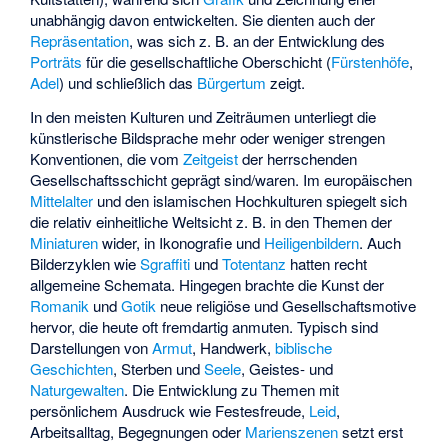
unabhängig davon entwickelten. Sie dienten auch der
Repräsentation
, was sich z. B. an der Entwicklung des
Porträts
für die gesellschaftliche Oberschicht (
Fürstenhöfe
,
Adel
) und schließlich das
Bürgertum
zeigt.
In den meisten Kulturen und Zeiträumen unterliegt die
künstlerische Bildsprache mehr oder weniger strengen
Konventionen, die vom
Zeitgeist
der herrschenden
Gesellschaftsschicht geprägt sind/waren. Im europäischen
Mittelalter
und den islamischen Hochkulturen spiegelt sich
die relativ einheitliche Weltsicht z. B. in den Themen der
Miniaturen
wider, in Ikonografie und
Heiligenbildern
. Auch
Bilderzyklen wie
Sgraffiti
und
Totentanz
hatten recht
allgemeine Schemata. Hingegen brachte die Kunst der
Romanik
und
Gotik
neue religiöse und Gesellschaftsmotive
hervor, die heute oft fremdartig anmuten. Typisch sind
Darstellungen von
Armut
, Handwerk,
biblische
Geschichten
, Sterben und
Seele
, Geistes- und
Naturgewalten
. Die Entwicklung zu Themen mit
persönlichem Ausdruck wie Festesfreude,
Leid
,
Arbeitsalltag, Begegnungen oder
Marienszenen
setzt erst