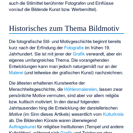
auch die Stilmittel berühmter Fotografen und Einflüsse
von/auf die Bildende Kunst bzw. Werbemittel).
Historisches zum Thema Bildmotiv
Die fotografische Stil- und Motivgeschichte beginnt bereits
kurz nach der Erfindung der
Fotografie
im frühen 19.
Jahrhundert. Sie ist mit jener der
Grafik
verwandt, aber ein
eigenes umfangreiches Thema. Die vorangehenden
Entwicklungen kann man jedoch naturgemäß nur an der
Malerei
(und teilweise der grafischen Kunst) nachzeichnen.
Die ältesten erhaltenen Kunstwerke der
Menschheitsgeschichte, die
Höhlenmalereien
, lassen zwar
persönliche Motive vermuten, sind aber vor allem religiös
bzw. kultisch motiviert. In den darauf folgenden
Jahrtausenden hing die Entwicklung der darstellerischen
Motive
(im Sinn dieses Artikels) wesentlich vom
Kulturkreis
ab. Die Bildenden Künste waren überwiegend
Auftragskunst
für religiöse Institutionen (Tempel und andere
Kultstätten), während sich
Grafik
und Zeichnung eher