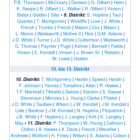
P.B. Thompson
|
McCreary
|
Davison
|
G. Gilbert
|
Helm
|
K. Swope
|
R. Gilbert
|
L. Walker
|
R. Gilbert
|
Vinson
|
Bates
|
Golden
|
Siler
•
S. Hopkins
|
Taul
|
9. Distrikt:
Quarles
|
T. Montgomery
|
Wickliffe
|
Love
|
J. White
|
French
|
Trumbo
|
French
|
Mason
|
Cox
|
Mason
|
L. Moore
|
Wadsworth
|
McKee II
|
Rice
|
G.M. Adams
|
J.D. White
|
Turner
|
J.D. White
|
Culbertson
|
Wadsworth
|
G. Thomas
|
Paynter
|
Pugh
|
Kehoe
|
Bennett
|
Fields
|
Vinson
|
E. Kendall
|
Vinson
|
J. Brown Sr.
|
Robsion
|
W. Lewis
|
Golden
10. bis 13. Distrikt
T. Montgomery
|
Hardin
|
Speed
|
Hardin
|
10. Distrikt:
F. Johnson
|
Yancey
|
Tompkins
|
Allan
|
R. Hawes
|
T.F. Marshall
|
Tibbatts
|
Gaines
|
Stanton
|
S. Swope
|
Stevenson
|
Menzies
|
J. Young
|
Clarke
|
Phister
|
J.D. White
|
Taulbee
|
Wilson
|
J.W. Kendall
|
J.M. Kendall
|
Lisle
|
Beckner
|
J.M. Kendall
|
N. Hopkins
|
Fitzpatrick
|
J.B. White
|
F. Hopkins
|
J. Langley
|
Kirk
|
K. Langley
|
May
•
P. Thompson
|
W. Young
|
Calhoon
|
11. Distrikt:
Chilton
|
A. Hawes
|
A. Davis
|
French
|
Menefee
|
Andrews
|
Wolford
|
H. Finley
|
Wilson
|
S. Adams
|
Colson
|