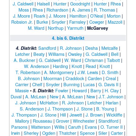
J. Caldwell
|
Halsell
|
Hunter
|
Goodnight
|
Hunter
|
Rhea
|
Moss
|
Rhea
|
Richardson
|
A. James
|
R. Thomas
|
J. Moore
|
Roark
|
J. Moore
|
Hamilton
|
O’Neal
|
Morton
|
Robsion Jr.
|
Burke
|
Snyder
|
Farnsley
|
Cowger
|
Mazzoli
|
M. Ward
|
Northup
|
Yarmuth
|
McGarvey
4. bis 6. Distrikt
Sandford
|
R. Johnson
|
Desha
|
Metcalfe
|
4. Distrikt:
Letcher
|
Beaty
|
Williams
|
Owsley
|
G. Caldwell
|
Bell
|
A. Buckner
|
G. Caldwell
|
W. Ward
|
Chrisman
|
Talbott
|
W. Anderson
|
Harding
|
Knott
|
Read
|
Knott
|
T. Robertson
|
A. Montgomery
|
J.W. Lewis
|
D. Smith
|
B. Johnson
|
Moorman
|
Craddock
|
Carden
|
Creal
|
Carrier
|
Chelf
|
Snyder
|
Bunning
|
Lucas
|
G. Davis II
|
Massie
•
Fowler
|
Howard
|
Barry
|
H. Clay
|
5. Distrikt:
Duval
|
A. McLean
|
New
|
A. McLean
|
New
|
J.T. Johnson
|
J. Johnson
|
McHatton
|
R. Johnson
|
Letcher
|
Harlan
|
S. Anderson
|
J. Thompson
|
J. Stone
|
B. Young
|
J. Thompson
|
J. Stone
|
Hill
|
Jewett
|
J. Brown
|
Wickliffe
|
Mallory
|
Rousseau
|
Grover
|
Winchester
|
Standiford
|
Parsons
|
Watterson
|
Willis
|
Caruth
|
Evans
|
O. Turner II
|
Irwin
|
Sherley
|
Ogden
|
Thatcher
|
Spence
|
Siler
|
Carter
|