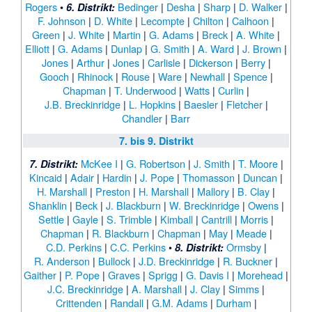
Rogers
•
Bedinger
|
Desha
|
Sharp
|
D. Walker
|
6. Distrikt:
F. Johnson
|
D. White
|
Lecompte
|
Chilton
|
Calhoon
|
Green
|
J. White
|
Martin
|
G. Adams
|
Breck
|
A. White
|
Elliott
|
G. Adams
|
Dunlap
|
G. Smith
|
A. Ward
|
J. Brown
|
Jones
|
Arthur
|
Jones
|
Carlisle
|
Dickerson
|
Berry
|
Gooch
|
Rhinock
|
Rouse
|
Ware
|
Newhall
|
Spence
|
Chapman
|
T. Underwood
|
Watts
|
Curlin
|
J.B. Breckinridge
|
L. Hopkins
|
Baesler
|
Fletcher
|
Chandler
|
Barr
7. bis 9. Distrikt
McKee I
|
G. Robertson
|
J. Smith
|
T. Moore
|
7. Distrikt:
Kincaid
|
Adair
|
Hardin
|
J. Pope
|
Thomasson
|
Duncan
|
H. Marshall
|
Preston
|
H. Marshall
|
Mallory
|
B. Clay
|
Shanklin
|
Beck
|
J. Blackburn
|
W. Breckinridge
|
Owens
|
Settle
|
Gayle
|
S. Trimble
|
Kimball
|
Cantrill
|
Morris
|
Chapman
|
R. Blackburn
|
Chapman
|
May
|
Meade
|
C.D. Perkins
|
C.C. Perkins
•
Ormsby
|
8. Distrikt:
R. Anderson
|
Bullock
|
J.D. Breckinridge
|
R. Buckner
|
Gaither
|
P. Pope
|
Graves
|
Sprigg
|
G. Davis I
|
Morehead
|
J.C. Breckinridge
|
A. Marshall
|
J. Clay
|
Simms
|
Crittenden
|
Randall
|
G.M. Adams
|
Durham
|