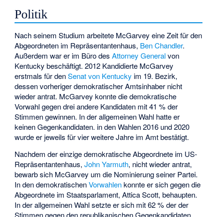
Politik
Nach seinem Studium arbeitete McGarvey eine Zeit für den
Abgeordneten im Repräsentantenhaus,
Ben Chandler
.
Außerdem war er im Büro des
Attorney General
von
Kentucky beschäftigt. 2012 Kandidierte McGarvey
erstmals für den
Senat von Kentucky
im 19. Bezirk,
dessen vorheriger demokratischer Amtsinhaber nicht
wieder antrat. McGarvey konnte die demokratische
Vorwahl gegen drei andere Kandidaten mit 41 % der
Stimmen gewinnen. In der allgemeinen Wahl hatte er
keinen Gegenkandidaten. in den Wahlen 2016 und 2020
wurde er jeweils für vier weitere Jahre im Amt bestätigt.
Nachdem der einzige demokratische Abgeordnete im US-
Repräsentantenhaus,
John Yarmuth
, nicht wieder antrat,
bewarb sich McGarvey um die Nominierung seiner Partei.
In den demokratischen
Vorwahlen
konnte er sich gegen die
Abgeordnete im Staatsparlament,
Attica Scott
, behaupten.
In der allgemeinen Wahl setzte er sich mit 62 % der der
Stimmen gegen den republikanischen Gegenkandidaten