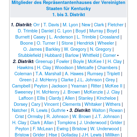
Mitglieder des Repräsentantenhauses der Vereinigten
Staaten für Kentucky
1. bis 3. Distrikt
Orr
|
T. Davis
|
M. Lyon
|
New
|
Clark
|
Fletcher
|
1. Distrikt:
D. Trimble
|
Daniel
|
C. Lyon
|
Boyd
|
Murray
|
Boyd
|
Burnett
|
Casey
|
L. Anderson
|
L. Trimble
|
Crossland
|
Boone
|
O. Turner I
|
Stone
|
Hendrick
|
Wheeler
|
O. James
|
Barkley
|
W. Gregory
|
N. Gregory
|
Stubblefield
|
Hubbard
|
Barlow
|
Whitfield
|
Comer
•
Greenup
|
Fowler
|
Boyle
|
McKee I
|
H. Clay
|
2. Distrikt:
Hawkins
|
H. Clay
|
Woodson
|
Metcalfe
|
Chambers
|
Coleman
|
T.A. Marshall
|
A. Hawes
|
Rumsey
|
Triplett
|
Green
|
J. McHenry
|
Clarke
|
J.L. Johnson
|
Grey
|
Campbell
|
Peyton
|
Jackson
|
Yeaman
|
Ritter
|
McKee II
|
Sweeney
|
H. McHenry
|
J. Brown
|
McKenzie
|
J. Clay
|
Laffoon
|
Ellis
|
Clardy
|
Allen
|
Stanley
|
Kincheloe
|
Dorsey
|
Cary
|
Vincent
|
Clements
|
Whitaker
|
Withers
|
Natcher
|
R. Lewis
|
Guthrie
•
Walton
|
Rowan
|
3. Distrikt:
Crist
|
Ormsby
|
R. Johnson
|
W. Brown
|
J.T. Johnson
|
H. Clay
|
Clark
|
Allan
|
Tompkins
|
J. Underwood
|
Grider
|
Peyton
|
F. McLean
|
Ewing
|
Bristow
|
W. Underwood
|
Bristow
|
Grider
|
Hise
|
Golladay
|
J.H. Lewis
|
Milliken
|