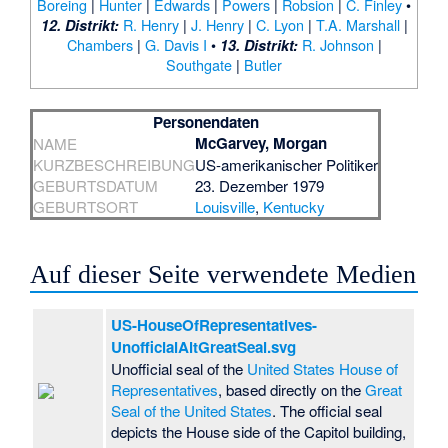
Boreing
|
Hunter
|
Edwards
|
Powers
|
Robsion
|
C. Finley
•
R. Henry
|
J. Henry
|
C. Lyon
|
T.A. Marshall
|
12. Distrikt:
Chambers
|
G. Davis I
•
R. Johnson
|
13. Distrikt:
Southgate
|
Butler
Personendaten
McGarvey, Morgan
NAME
KURZBESCHREIBUNG
US-amerikanischer Politiker
GEBURTSDATUM
23. Dezember 1979
GEBURTSORT
Louisville
,
Kentucky
Auf dieser Seite verwendete Medien
US-HouseOfRepresentatives-
UnofficialAltGreatSeal.svg
Unofficial seal of the
United States House of
Representatives
, based directly on the
Great
Seal of the United States
. The official seal
depicts the House side of the Capitol building,