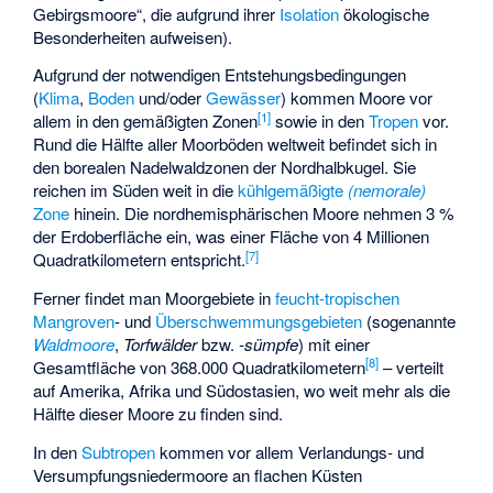
Gebirgsmoore“, die aufgrund ihrer
Isolation
ökologische
Besonderheiten aufweisen).
Aufgrund der notwendigen Entstehungsbedingungen
(
Klima
,
Boden
und/oder
Gewässer
) kommen Moore vor
[
1
]
allem in den
gemäßigten Zonen
sowie in den
Tropen
vor.
Rund die Hälfte aller Moorböden weltweit befindet sich in
den
borealen Nadelwaldzonen
der Nordhalbkugel. Sie
reichen im Süden weit in die
kühlgemäßigte
(nemorale)
Zone
hinein. Die nordhemisphärischen Moore nehmen 3 %
der Erdoberfläche ein, was einer Fläche von 4 Millionen
[
7
]
Quadratkilometern entspricht.
Ferner findet man Moorgebiete in
feucht-tropischen
Mangroven
- und
Überschwemmungsgebieten
(sogenannte
Waldmoore
,
Torfwälder
bzw.
-sümpfe
) mit einer
[
8
]
Gesamtfläche von 368.000 Quadratkilometern
– verteilt
auf Amerika, Afrika und Südostasien, wo weit mehr als die
Hälfte dieser Moore zu finden sind.
In den
Subtropen
kommen vor allem Verlandungs- und
Versumpfungsniedermoore an flachen Küsten