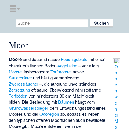
Moor
Moore
sind dauernd nasse
Feuchtgebiete
mit einer
charakteristischen Boden-
Vegetation
– vor allem
O
Moose
, insbesondere
Torfmoose
, sowie
p
Sauergräser
und häufig verschiedene
p
Zwergsträucher
–, die aufgrund unvollständiger
e
Zersetzung
oft saure, überwiegend nährstoffarme
n
Torfböden
von mindestens 30 cm Mächtigkeit
w
bilden. Die Besiedlung mit
Bäumen
hängt vom
e
Grundwasserspiegel
, dem Entwicklungsstand eines
h
Moores und der
Ökoregion
ab, sodass es neben
er
den typischen offenen Moorflächen auch bewaldete
M
Moore gibt. Moore entstehen, wenn der
o