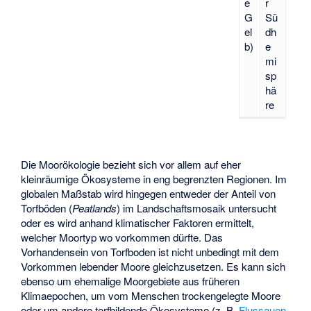
e
r
G
Sü
el
dh
b)
e
mi
sp
hä
re
Die Moorökologie bezieht sich vor allem auf eher
kleinräumige Ökosysteme in eng begrenzten Regionen. Im
globalen Maßstab wird hingegen entweder der Anteil von
Torfböden (
Peatlands
) im Landschaftsmosaik untersucht
oder es wird anhand klimatischer Faktoren ermittelt,
welcher Moortyp wo vorkommen dürfte. Das
Vorhandensein von Torfboden ist nicht unbedingt mit dem
Vorkommen lebender Moore gleichzusetzen. Es kann sich
ebenso um ehemalige Moorgebiete aus früheren
Klimaepochen, um vom Menschen trockengelegte Moore
oder um andere torfbildende Ökosysteme (z. B.
Flussauen
,