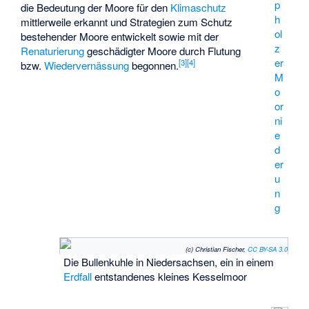
p
die Bedeutung der Moore für den
Klimaschutz
h
mittlerweile erkannt und Strategien zum Schutz
ol
bestehender Moore entwickelt sowie mit der
z
Renaturierung
geschädigter Moore durch Flutung
er
[
3
]
[
4
]
bzw.
Wiedervernässung
begonnen.
M
o
or
ni
e
d
er
u
n
g
(c) Christian Fischer,
CC BY-SA 3.0
Die
Bullenkuhle
in Niedersachsen, ein in einem
Erdfall
entstandenes kleines Kesselmoor