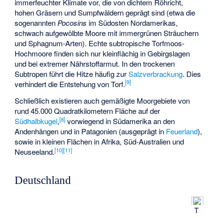
immerfeuchter Klimate vor, die von dichtem Röhricht,
hohen Gräsern und Sumpfwäldern geprägt sind (etwa die
sogenannten
Pocosins
im Südosten Nordamerikas,
schwach aufgewölbte Moore mit immergrünen Sträuchern
und Sphagnum-Arten). Echte subtropische Torfmoos-
Hochmoore finden sich nur kleinflächig in Gebirgslagen
und bei extremer Nährstoffarmut. In den trockenen
Subtropen führt die Hitze häufig zur
Salzverbrackung
. Dies
[
9
]
verhindert die Entstehung von Torf.
Schließlich existieren auch gemäßigte Moorgebiete von
rund 45.000 Quadratkilometern Fläche auf der
[
8
]
Südhalbkugel
,
vorwiegend in Südamerika an den
Andenhängen und in Patagonien (ausgeprägt in
Feuerland
),
sowie in kleinen Flächen in Afrika, Süd-Australien und
[
10
]
[
11
]
Neuseeland.
Deutschland
T