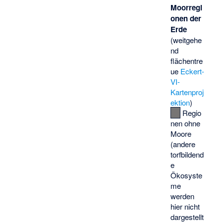
Moorregi
onen der
Erde
(weitgehe
nd
flächentre
ue
Eckert-
VI-
Kartenproj
ektion
)
Regio
nen ohne
Moore
(andere
torfbildend
e
Ökosyste
me
werden
hier nicht
dargestellt