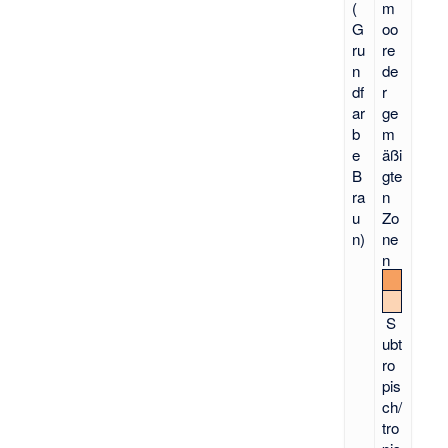
(
m
G
oo
ru
re
n
de
df
r
ar
ge
b
m
e
äßi
B
gte
ra
n
u
Zo
n)
ne
n
S
ubt
ro
pis
ch/
tro