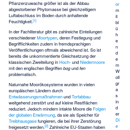
Pflanzenzuwachs größer ist als der Abbau
or
abgestorbener
Phytomasse
bei gleichzeitigem
m
Luftabschluss im Boden durch anhaltende
it
[
1
]
Feuchtigkeit.
bl
ü
In der Fachliteratur gibt es zahlreiche Einteilungen
h
verschiedener
Moortypen
, deren Festlegung und
e
Begrifflichkeiten zudem in fremdsprachigen
n
Veröffentlichungen oftmals abweichend ist. So ist
d
bereits die unkommentierte Gleichsetzung der
e
klassischen Zweiteilung in
Hoch-
und
Niedermoore
m
mit den englischen Begriffen
bog
und
fen
W
problematisch.
oll
gr
Naturnahe Moorökosysteme wurden in vielen
a
europäischen Ländern durch
s
Entwässerungsmaßnahmen
und
Torfabbau
in
weitgehend zerstört und auf kleine Restflächen
d
reduziert. Jedoch mindern intakte Moore die
Folgen
er
der globalen Erwärmung
, da sie als Speicher für
Di
Treibhausgase
fungieren, die bei ihrer Zerstörung
e
[
2
]
freigesetzt werden.
Zahlreiche EU-Staaten haben