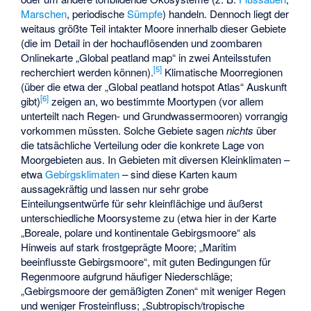
Marschen
, periodische
Sümpfe
) handeln. Dennoch liegt der
weitaus größte Teil intakter Moore innerhalb dieser Gebiete
(die im Detail in der hochauflösenden und zoombaren
Onlinekarte „Global peatland map“ in zwei Anteilsstufen
[
5
]
recherchiert werden können).
Klimatische Moorregionen
(über die etwa der „Global peatland hotspot Atlas“ Auskunft
[
6
]
gibt)
zeigen an, wo bestimmte Moortypen (vor allem
unterteilt nach Regen- und Grundwassermooren) vorrangig
vorkommen müssten. Solche Gebiete sagen
nichts
über
die tatsächliche Verteilung oder die konkrete Lage von
Moorgebieten aus. In Gebieten mit diversen Kleinklimaten –
etwa
Gebirgsklimaten
– sind diese Karten kaum
aussagekräftig und lassen nur sehr grobe
Einteilungsentwürfe für sehr kleinflächige und äußerst
unterschiedliche Moorsysteme zu (etwa hier in der Karte
„Boreale, polare und kontinentale Gebirgsmoore“ als
Hinweis auf stark frostgeprägte Moore; „Maritim
beeinflusste Gebirgsmoore“, mit guten Bedingungen für
Regenmoore aufgrund häufiger Niederschläge;
„Gebirgsmoore der gemäßigten Zonen“ mit weniger Regen
und weniger Frosteinfluss; „Subtropisch/tropische