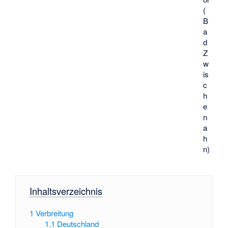
(
B
a
d
Z
w
is
c
h
e
n
a
h
n)
Inhaltsverzeichnis
1
Verbreitung
1.1
Deutschland