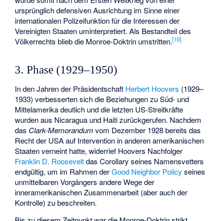
ursprünglich defensiven Ausrichtung im Sinne einer
internationalen Polizeifunktion für die Interessen der
Vereinigten Staaten uminterpretiert. Als Bestandteil des
[
10
]
Völkerrechts blieb die Monroe-Doktrin umstritten.
3. Phase (1929–1950)
In den Jahren der Präsidentschaft
Herbert Hoovers
(1929–
1933) verbesserten sich die Beziehungen zu Süd- und
Mittelamerika deutlich und die letzten US-Streitkräfte
wurden aus Nicaragua und Haiti zurückgerufen. Nachdem
das
Clark-Memorandum
vom Dezember 1928 bereits das
Recht der USA auf Intervention in anderen amerikanischen
Staaten verneint hatte, widerrief Hoovers Nachfolger
Franklin D. Roosevelt
das Corollary seines Namensvetters
endgültig, um im Rahmen der
Good Neighbor Policy
seines
unmittelbaren Vorgängers andere Wege der
inneramerikanischen Zusammenarbeit (aber auch der
Kontrolle) zu beschreiten.
Bis zu diesem Zeitpunkt war die Monroe-Doktrin strikt