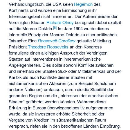
Verhandlungstisch, die USA seien
Hegemon
des
Kontinents und würden eine Einmischung in ihr
Interessengebiet nicht hinnehmen. Der Außenminister der
Vereinigten Staaten
Richard Olney
bezog sich dabei explizit
[
8
]
auf die Monroe-Doktrin.
Im Jahr 1904 wurde dieses
informelle Prinzip der Monroe-Doktrin zu einer politischen
Tatsache: Eine
Roosevelt-Corollary
getaufte Mitteilung
Präsident
Theodore Roosevelts
an den Kongress
formulierte einen alleinigen Anspruch der Vereinigten
Staaten auf Interventionen in inneramerikanische
Angelegenheiten. Dies sollte sowohl Konflikte zwischen
und innerhalb der Staaten Süd- oder Mittelamerikas und der
Karibik als auch Konflikte dieser Staaten mit
nichtamerikanischen Akteuren (zum Beispiel Schuldnern
anderer Nationen) umfassen, durch die die Stabilität der
gesamten Region und die „Interessen der amerikanischen
Staaten“ gefährdet werden könnten. Während diese
Erklärung in Europa überwiegend positiv aufgenommen
wurde, da sie Investoren erhöhte Sicherheit bei der
Vergabe von Krediten im südamerikanischen Raum
versprach, riefen sie in den betroffenen Ländern Empörung,