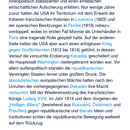
innenpolitisch stabilisierten und einen erheblichen
wirtschaftlichen Aufschwung erlebten. Nur wenige Jahre
zuvor hatten die USA ihr Territorium mit dem Erwerb der
früheren französischen Kolonien in
Louisiana
(1803) und
der spanischen Besitzungen in
Florida
(1819) nahezu
verdoppelt, wobei im ersten Fall Monroe als Unterhändler in
Paris
eine tragende Rolle gespielt hatte. Auf der anderen
Seite hatten die USA aber auch einen erfolglosen
Krieg
gegen Großbritannien
(1812 bis 1814) geführt, in dessen
Verlauf die versuchte Eroberung
Kanadas
gescheitert und
die Hauptstadt
Washington
niedergebrannt worden war. Vor
allem außenpolitisch standen die
republikanischen
Vereinigten Staaten ferner unter großem Druck: Die
absolutistischen
europäischen Mächte hatten nach den
Unruhen der vorhergegangenen
Dekaden
ihre Macht
restauriert
. Mit der Wiedereinsetzung des französischen
Königs
Ludwig XVIII.
im Jahr 1814 und dem Vorgehen der
„
Heiligen Allianz
“ (bestehend aus
Russland
,
Österreich
und
Preußen
) gegen republikanische und
liberale
Ideen und
Institutionen schien die republikanische Bewegung weltweit
auf dem Rückzug.