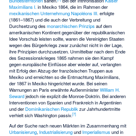
Bundesterritorien
sahen.
Bei der Inthronisation
Kaiser
Maximilians I.
in Mexiko 1864, die im Rahmen der
mexikanischen Unternehmung
Napoléons III.
erfolgte
(1861–1867) und die auch der Verbreitung und
Durchsetzung des
monarchischen Prinzips
auf dem
amerikanischen Kontinent gegenüber der republikanischen
Idee Vorschub leisten sollte, waren die Vereinigten Staaten
wegen des Bürgerkriegs zwar zunächst nicht in der Lage,
ihre Prinzipien durchzusetzen. Unmittelbar nach dem Ende
des Sezessionskrieges 1865 nahmen sie den Kampf
gegen europäische Einflüsse aber wieder auf, verlangten
mit Erfolg den Abzug der französischen Truppen aus
Mexiko und erreichten so die Entmachtung Maximilians,
der 1867 in Mexiko hingerichtet wurde. Bei seinen
Warnungen an Paris erwähnte Außenminister
William H.
Seward
jedoch nie explizit die Monroe-Doktrin. Bei anderen
Interventionen von Spanien und Frankreich in Argentinien
und der
Dominikanischen Republik
zur Jahrhundertmitte
[
7
]
verhielt sich Washington passiv.
Auf der Suche nach neuen Märkten im Zusammenhang mit
Urbanisierung
,
Industrialisierung
und
Imperialismus
und in