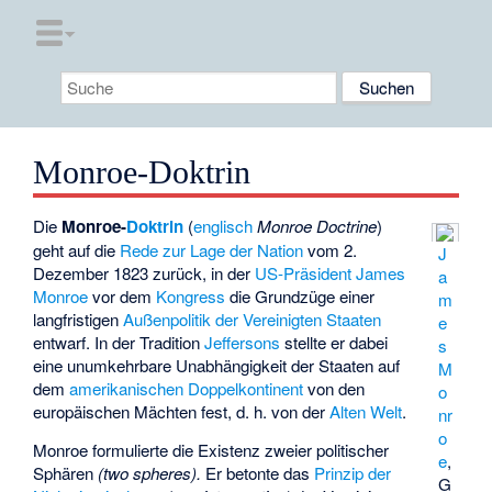
Monroe-Doktrin
Die
Monroe-
Doktrin
(
englisch
Monroe Doctrine
)
geht auf die
Rede zur Lage der Nation
vom 2.
J
Dezember 1823 zurück, in der
US-Präsident
James
a
Monroe
vor dem
Kongress
die Grundzüge einer
m
langfristigen
Außenpolitik der Vereinigten Staaten
e
entwarf. In der Tradition
Jeffersons
stellte er dabei
s
eine unumkehrbare Unabhängigkeit der Staaten auf
M
dem
amerikanischen Doppelkontinent
von den
o
europäischen Mächten fest, d. h. von der
Alten Welt
.
nr
o
Monroe formulierte die Existenz zweier politischer
e
,
Sphären
(two spheres).
Er betonte das
Prinzip der
G