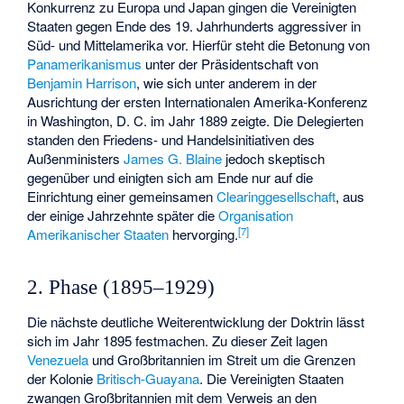
Konkurrenz zu Europa und Japan gingen die Vereinigten
Staaten gegen Ende des 19. Jahrhunderts aggressiver in
Süd- und Mittelamerika vor. Hierfür steht die Betonung von
Panamerikanismus
unter der Präsidentschaft von
Benjamin Harrison
, wie sich unter anderem in der
Ausrichtung der ersten Internationalen Amerika-Konferenz
in Washington, D. C. im Jahr 1889 zeigte. Die Delegierten
standen den Friedens- und Handelsinitiativen des
Außenministers
James G. Blaine
jedoch skeptisch
gegenüber und einigten sich am Ende nur auf die
Einrichtung einer gemeinsamen
Clearinggesellschaft
, aus
der einige Jahrzehnte später die
Organisation
[
7
]
Amerikanischer Staaten
hervorging.
2. Phase (1895–1929)
Die nächste deutliche Weiterentwicklung der Doktrin lässt
sich im Jahr 1895 festmachen. Zu dieser Zeit lagen
Venezuela
und Großbritannien im Streit um die Grenzen
der Kolonie
Britisch-Guayana
. Die Vereinigten Staaten
zwangen Großbritannien mit dem Verweis an den