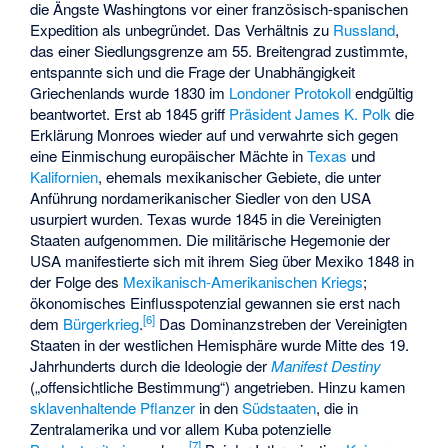
die Ängste Washingtons vor einer französisch-spanischen
Expedition als unbegründet. Das Verhältnis zu
Russland
,
das einer Siedlungsgrenze am 55. Breitengrad zustimmte,
entspannte sich und die Frage der Unabhängigkeit
Griechenlands wurde 1830 im
Londoner Protokoll
endgültig
beantwortet. Erst ab 1845 griff
Präsident
James K. Polk
die
Erklärung Monroes wieder auf und verwahrte sich gegen
eine Einmischung europäischer Mächte in
Texas
und
Kalifornien
, ehemals mexikanischer Gebiete, die unter
Anführung nordamerikanischer Siedler von den USA
usurpiert wurden. Texas wurde 1845 in die Vereinigten
Staaten aufgenommen. Die militärische Hegemonie der
USA manifestierte sich mit ihrem Sieg über Mexiko 1848 in
der Folge des
Mexikanisch-Amerikanischen Kriegs
;
ökonomisches Einflusspotenzial gewannen sie erst nach
[
6
]
dem
Bürgerkrieg
.
Das Dominanzstreben der Vereinigten
Staaten in der westlichen Hemisphäre wurde Mitte des 19.
Jahrhunderts durch die Ideologie der
Manifest Destiny
(„offensichtliche Bestimmung“) angetrieben. Hinzu kamen
sklavenhaltende
Pflanzer
in den
Südstaaten
, die in
Zentralamerika und vor allem Kuba potenzielle
[
7
]