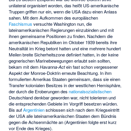
unilateral organisiert worden, das heißt US-amerikanische
Truppen griffen nur ein, wenn die USA dazu einen Anlass
sahen. Mit dem Aufkommen des europäischen
Faschismus
versuchte Washington nun, die
lateinamerikanischen Regierungen einzubinden und mit
ihnen gemeinsame Positionen zu finden. Nachdem die
amerikanischen Republiken im Oktober 1939 bereits ihre
Neutralität im Krieg betont hatten und eine mehrere hundert
Meilen breite Sicherheitszone definiert hatten, in der keine
gegnerischen Marinebewegungen erlaubt sein sollten,
bekam mit dem
Havanna-Act
ein fast schon vergessener
Aspekt der Monroe-Doktrin erneute Beachtung. In ihm
formulierten Amerikas Staaten gemeinsam, dass sie einen
Transfer kolonialen Besitzes in der westlichen Hemisphäre,
der durch die Eroberungen des
nationalsozialistischen
Deutschland denkbar geworden war, nicht tolerieren und
die entsprechenden Gebiete im Vorgriff besetzen würden.
Bis auf
Argentinien
schlossen sich nach dem Kriegseintritt
der USA alle lateinamerikanischen Staaten dem Bündnis
gegen die Achsenmächte an (Argentinien folgte erst kurz
vor Ende des Krieges).