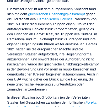
und der „Heiligen Allianz“ gefährdet sah.
Ein zweiter Konflikt auf dem europäischen Kontinent fand
sich mit dem
griechischen Unabhängigkeitskampf
gegen
die Herrschaft des
Osmanischen Reiches
. Nachdem von
1821 bis 1822 die türkischen Truppen einen Großteil der
aufständischen Gebiete zurückerobert hatten, gelang es
den Griechen ab Herbst 1822, die Truppen des Sultans im
Partisanen- und im Feldkampf zurückzudrängen und ihre
eigenen Regierungsstrukturen weiter auszubauen. Bereits
1821 hatten sie die europäischen Mächte und die
Vereinigten Staaten aufgefordert, ihre Regierung formal
anzuerkennen, und obwohl diese der Aufforderung nicht
nachkamen, wurde der griechische Unabhängigkeitskampf
in der Bevölkerung und vor allem in republikanischen und
demokratischen Kreisen begeistert aufgenommen. Auch in
den USA wuchs daher der Druck auf die Regierung, die
neue griechische Regierung zu unterstützen oder
zumindest anzuerkennen.
In dieser Situation bot Großbritannien den Vereinigten
Staaten bei Gesprächen zwischen dem britischen
Foreign