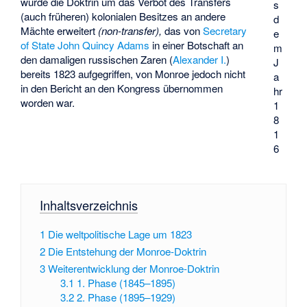
wurde die Doktrin um das Verbot des Transfers
s
(auch früheren) kolonialen Besitzes an andere
d
Mächte erweitert
(non-transfer),
das von
Secretary
e
of State
John Quincy Adams
in einer Botschaft an
m
den damaligen russischen Zaren (
Alexander I.
)
J
bereits 1823 aufgegriffen, von Monroe jedoch nicht
a
in den Bericht an den Kongress übernommen
hr
worden war.
1
8
1
6
Inhaltsverzeichnis
1
Die weltpolitische Lage um 1823
2
Die Entstehung der Monroe-Doktrin
3
Weiterentwicklung der Monroe-Doktrin
3.1
1. Phase (1845–1895)
3.2
2. Phase (1895–1929)