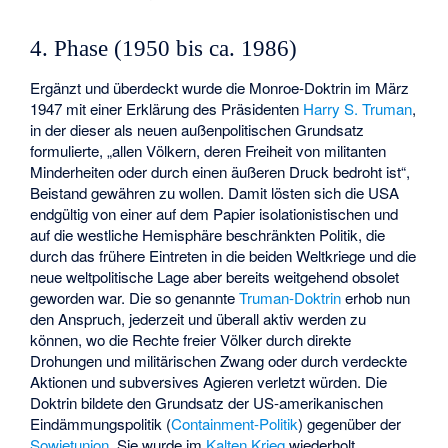
4. Phase (1950 bis ca. 1986)
Ergänzt und überdeckt wurde die Monroe-Doktrin im März
1947 mit einer Erklärung des Präsidenten
Harry S. Truman
,
in der dieser als neuen außenpolitischen Grundsatz
formulierte, „allen Völkern, deren Freiheit von militanten
Minderheiten oder durch einen äußeren Druck bedroht ist“,
Beistand gewähren zu wollen. Damit lösten sich die USA
endgültig von einer auf dem Papier isolationistischen und
auf die westliche Hemisphäre beschränkten Politik, die
durch das frühere Eintreten in die beiden Weltkriege und die
neue weltpolitische Lage aber bereits weitgehend obsolet
geworden war. Die so genannte
Truman-Doktrin
erhob nun
den Anspruch, jederzeit und überall aktiv werden zu
können, wo die Rechte freier Völker durch direkte
Drohungen und militärischen Zwang oder durch verdeckte
Aktionen und subversives Agieren verletzt würden. Die
Doktrin bildete den Grundsatz der US-amerikanischen
Eindämmungspolitik (
Containment-Politik
) gegenüber der
Sowjetunion
. Sie wurde im
Kalten Krieg
wiederholt