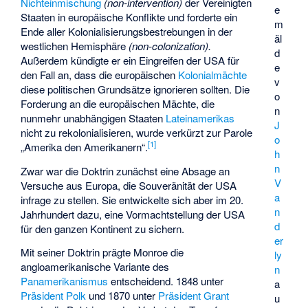
Nichteinmischung
(non-intervention)
der Vereinigten
e
Staaten in europäische Konflikte und forderte ein
m
Ende aller Kolonialisierungsbestrebungen in der
äl
westlichen Hemisphäre
(non-colonization).
d
Außerdem kündigte er ein Eingreifen der USA für
e
den Fall an, dass die europäischen
Kolonialmächte
v
diese politischen Grundsätze ignorieren sollten. Die
o
Forderung an die europäischen Mächte, die
n
nunmehr unabhängigen Staaten
Lateinamerikas
J
nicht zu rekolonialisieren, wurde verkürzt zur Parole
o
[
1
]
„Amerika den Amerikanern“.
h
n
Zwar war die Doktrin zunächst eine Absage an
V
Versuche aus Europa, die Souveränität der USA
a
infrage zu stellen. Sie entwickelte sich aber im 20.
n
Jahrhundert dazu, eine Vormachtstellung der USA
d
für den ganzen Kontinent zu sichern.
er
Mit seiner Doktrin prägte Monroe die
ly
angloamerikanische Variante des
n
Panamerikanismus
entscheidend. 1848 unter
a
Präsident Polk
und 1870 unter
Präsident Grant
u