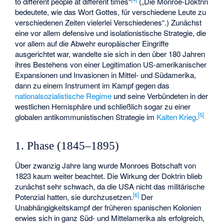
to different people at different times“
(„Die Monroe-Doktrin
bedeutete, wie das Wort Gottes, für verschiedene Leute zu
verschiedenen Zeiten vielerlei Verschiedenes“.) Zunächst
eine vor allem defensive und isolationistische Strategie, die
vor allem auf die Abwehr europäischer Eingriffe
ausgerichtet war, wandelte sie sich in den über 180 Jahren
ihres Bestehens von einer Legitimation US-amerikanischer
Expansionen und Invasionen in Mittel- und Südamerika,
dann zu einem Instrument im Kampf gegen das
nationalsozialistische Regime
und seine Verbündeten in der
westlichen Hemisphäre und schließlich sogar zu einer
[
5
]
globalen antikommunistischen Strategie im
Kalten Krieg
.
1. Phase (1845–1895)
Über zwanzig Jahre lang wurde Monroes Botschaft von
1823 kaum weiter beachtet. Die Wirkung der Doktrin blieb
zunächst sehr schwach, da die USA nicht das militärische
[
6
]
Potenzial hatten, sie durchzusetzen.
Der
Unabhängigkeitskampf der früheren spanischen Kolonien
erwies sich in ganz Süd- und Mittelamerika als erfolgreich,