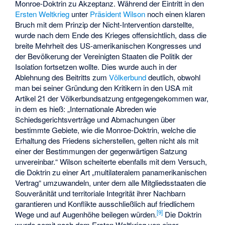
Monroe-Doktrin zu Akzeptanz. Während der Eintritt in den
Ersten Weltkrieg
unter
Präsident Wilson
noch einen klaren
Bruch mit dem Prinzip der Nicht-Intervention darstellte,
wurde nach dem Ende des Krieges offensichtlich, dass die
breite Mehrheit des US-amerikanischen Kongresses und
der Bevölkerung der Vereinigten Staaten die Politik der
Isolation fortsetzen wollte. Dies wurde auch in der
Ablehnung des Beitritts zum
Völkerbund
deutlich, obwohl
man bei seiner Gründung den Kritikern in den USA mit
Artikel 21 der Völkerbundsatzung entgegengekommen war,
in dem es hieß: „Internationale Abreden wie
Schiedsgerichtsverträge und Abmachungen über
bestimmte Gebiete, wie die Monroe-Doktrin, welche die
Erhaltung des Friedens sicherstellen, gelten nicht als mit
einer der Bestimmungen der gegenwärtigen Satzung
unvereinbar.“ Wilson scheiterte ebenfalls mit dem Versuch,
die Doktrin zu einer Art „multilateralem panamerikanischen
Vertrag“ umzuwandeln, unter dem alle Mitgliedsstaaten die
Souveränität und territoriale Integrität ihrer Nachbarn
garantieren und Konflikte ausschließlich auf friedlichem
[
9
]
Wege und auf Augenhöhe beilegen würden.
Die Doktrin
wurde somit nach dem Ersten Weltkrieg von einer