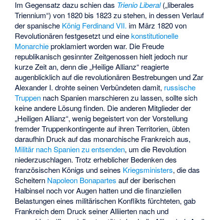
Im Gegensatz dazu schien das
Trienio Liberal
(„liberales
Triennium“) von 1820 bis 1823 zu stehen, in dessen Verlauf
der spanische
König Ferdinand VII.
im März 1820 von
Revolutionären festgesetzt und eine
konstitutionelle
Monarchie
proklamiert worden war. Die Freude
republikanisch gesinnter Zeitgenossen hielt jedoch nur
kurze Zeit an, denn die „Heilige Allianz“ reagierte
augenblicklich auf die revolutionären Bestrebungen und Zar
Alexander I. drohte seinen Verbündeten damit,
russische
Truppen
nach Spanien marschieren zu lassen, sollte sich
keine andere Lösung finden. Die anderen Mitglieder der
„Heiligen Allianz“, wenig begeistert von der Vorstellung
fremder Truppenkontingente auf ihren Territorien, übten
daraufhin Druck auf das monarchische Frankreich aus,
Militär nach Spanien zu entsenden
, um die Revolution
niederzuschlagen. Trotz erheblicher Bedenken des
französischen Königs und seines
Kriegsministers
, die das
Scheitern
Napoleon Bonapartes
auf der iberischen
Halbinsel noch vor Augen hatten und die finanziellen
Belastungen eines militärischen Konflikts fürchteten, gab
Frankreich dem Druck seiner Alliierten nach und