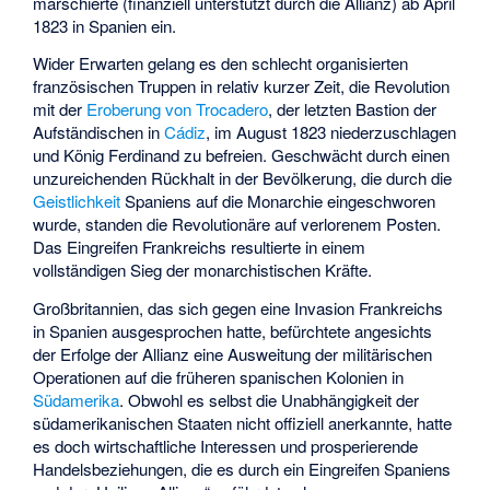
marschierte (finanziell unterstützt durch die Allianz) ab April
1823 in Spanien ein.
Wider Erwarten gelang es den schlecht organisierten
französischen Truppen in relativ kurzer Zeit, die Revolution
mit der
Eroberung von Trocadero
, der letzten Bastion der
Aufständischen in
Cádiz
, im August 1823 niederzuschlagen
und König Ferdinand zu befreien. Geschwächt durch einen
unzureichenden Rückhalt in der Bevölkerung, die durch die
Geistlichkeit
Spaniens auf die Monarchie eingeschworen
wurde, standen die Revolutionäre auf verlorenem Posten.
Das Eingreifen Frankreichs resultierte in einem
vollständigen Sieg der monarchistischen Kräfte.
Großbritannien, das sich gegen eine Invasion Frankreichs
in Spanien ausgesprochen hatte, befürchtete angesichts
der Erfolge der Allianz eine Ausweitung der militärischen
Operationen auf die früheren spanischen Kolonien in
Südamerika
. Obwohl es selbst die Unabhängigkeit der
südamerikanischen Staaten nicht offiziell anerkannte, hatte
es doch wirtschaftliche Interessen und prosperierende
Handelsbeziehungen, die es durch ein Eingreifen Spaniens