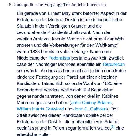
5. Innenpolitische Vorgänge/Persönliche Interessen
Ein gerade von Ernest May stark betonter Aspekt in der
Entstehung der Monroe-Doktrin ist die innenpolitische
Situation in den Vereinigten Staaten und die
bevorstehende Präsidentschaftswahl. Nach der
zweiten Amtszeit konnte Monroe nicht erneut zur Wahl
antreten und die Vorbereitungen für den Wahlkampf
waren 1823 bereits in vollem Gange. Nach dem
Niedergang der
Federalists
bestand zwar kein Zweifel,
dass der Nachfolger Monroes ebenfalls ein
Republican
sein würde. Anders als heute gab es jedoch noch keine
bindende Festlegung der Partei auf einen einzelnen
Kandidaten. Tatsächlich sollte die Wahl von 1825 eine
Besonderheit werden, weil gleich fünf Kandidaten
gegeneinander antraten, von denen drei im Kabinett
Monroes gesessen hatten (
John Quincy Adams
,
William Harris Crawford
und
John C. Calhoun
). Der
Streit zwischen diesen Kandidaten spielte bei der
Entstehung der Doktrin, die maßgeblich von Adams
[
3
]
beeinflusst und in Teilen sogar formuliert wurde,
eine
erhebliche Rolle.