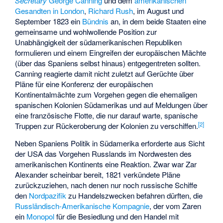
Secretary
George Canning
und dem
amerikanischen
Gesandten in London
,
Richard Rush
, im August und
September 1823 ein
Bündnis
an, in dem beide Staaten eine
gemeinsame und wohlwollende Position zur
Unabhängigkeit der südamerikanischen Republiken
formulieren und einem Eingreifen der europäischen Mächte
(über das Spaniens selbst hinaus) entgegentreten sollten.
Canning reagierte damit nicht zuletzt auf Gerüchte über
Pläne für eine Konferenz der europäischen
Kontinentalmächte zum Vorgehen gegen die ehemaligen
spanischen Kolonien Südamerikas und auf Meldungen über
eine französische Flotte, die nur darauf warte, spanische
[
2
]
Truppen zur Rückeroberung der Kolonien zu verschiffen.
Neben Spaniens Politik in Südamerika erforderte aus Sicht
der USA das Vorgehen Russlands im Nordwesten des
amerikanischen Kontinents eine Reaktion. Zwar war Zar
Alexander scheinbar bereit, 1821 verkündete Pläne
zurückzuziehen, nach denen nur noch russische Schiffe
den
Nordpazifik
zu Handelszwecken befahren dürften, die
Russländisch-Amerikanische Kompagnie
, der vom Zaren
ein
Monopol
für die Besiedlung und den Handel mit