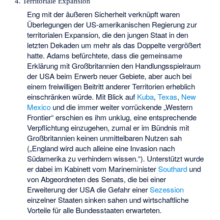
4. Territoriale Expansion
Eng mit der äußeren Sicherheit verknüpft waren
Überlegungen der US-amerikanischen Regierung zur
territorialen Expansion, die den jungen Staat in den
letzten Dekaden um mehr als das Doppelte vergrößert
hatte. Adams befürchtete, dass die gemeinsame
Erklärung mit Großbritannien den Handlungsspielraum
der USA beim Erwerb neuer Gebiete, aber auch bei
einem freiwilligen Beitritt anderer Territorien erheblich
einschränken würde. Mit Blick auf
Kuba
,
Texas
,
New
Mexico
und die immer weiter vorrückende „Western
Frontier“ erschien es ihm unklug, eine entsprechende
Verpflichtung einzugehen, zumal er im Bündnis mit
Großbritannien keinen unmittelbaren Nutzen sah
(„England wird auch alleine eine Invasion nach
Südamerika zu verhindern wissen.“). Unterstützt wurde
er dabei im Kabinett vom Marineminister
Southard
und
von Abgeordneten des Senats, die bei einer
Erweiterung der USA die Gefahr einer
Sezession
einzelner Staaten sinken sahen und wirtschaftliche
Vorteile für alle Bundesstaaten erwarteten.