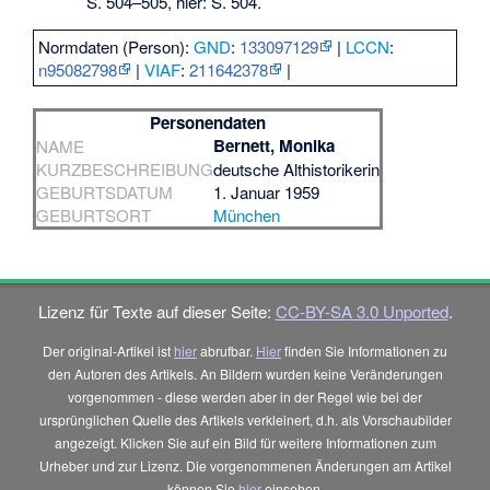
S. 504–505, hier: S. 504.
Normdaten (Person):
GND
:
133097129
|
LCCN
:
n95082798
|
VIAF
:
211642378
|
Personendaten
Bernett, Monika
NAME
KURZBESCHREIBUNG
deutsche Althistorikerin
GEBURTSDATUM
1. Januar 1959
GEBURTSORT
München
Lizenz für Texte auf dieser Seite:
CC-BY-SA 3.0 Unported
.
Der original-Artikel ist
hier
abrufbar.
Hier
finden Sie Informationen zu
den Autoren des Artikels. An Bildern wurden keine Veränderungen
vorgenommen - diese werden aber in der Regel wie bei der
ursprünglichen Quelle des Artikels verkleinert, d.h. als Vorschaubilder
angezeigt. Klicken Sie auf ein Bild für weitere Informationen zum
Urheber und zur Lizenz. Die vorgenommenen Änderungen am Artikel
können Sie
hier
einsehen.