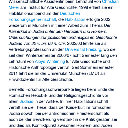
Wissenschaftliche Assistentin beim Lehrstuhl von
Christian
Meier
am Institut für Alte Geschichte. 1998 erhielt sie ein
Habilitationsstipendium der
Deutschen
Forschungsgemeinschaft
, die
Habilitation
erfolgte 2002
wiederum in München mit einer Arbeit zum Thema
Der
Kaiserkult in Judäa unter den Herodiern und Römern.
Untersuchungen zur politischen und religiösen Geschichte
Judäas von 30 v. bis 66 n. Chr.
2002/03 lehrte sie als
Vertretungsprofessorin an der
Universität Freiburg
, wo sie
seit dem Wintersemester 2006/07 acht Semester lang den
Lehrstuhl von
Aloys Winterling
für Alte Geschichte und
Historische Anthropologie vertrat. Seit Sommersemester
2011 lehrt sie an der Universität München (LMU) als
Privatdozentin für Alte Geschichte.
Bernetts Forschungsschwerpunkte liegen beim Ende der
Römischen Republik und der Religionsgeschichte vor
allem
Judäas
in der Antike. In ihrer Habilitationsschrift
vertritt sie die These, dass der Kaiserkult im römischen
Judäa sowohl bei der antirömischen Priesterschaft als
auch bei der Bevölkerung verstärkt in die Kritik geraten sei
und dies als Konfliktpunkt zwischen Römern und Juden