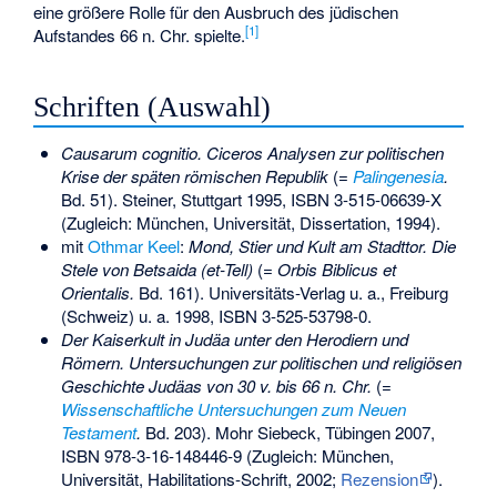
eine größere Rolle für den Ausbruch des jüdischen
[
1
]
Aufstandes 66 n. Chr. spielte.
Schriften (Auswahl)
Causarum cognitio. Ciceros Analysen zur politischen
Krise der späten römischen Republik
(=
Palingenesia
.
Bd. 51). Steiner, Stuttgart 1995,
ISBN 3-515-06639-X
(Zugleich: München, Universität, Dissertation, 1994).
mit
Othmar Keel
:
Mond, Stier und Kult am Stadttor. Die
Stele von Betsaida (et-Tell)
(=
Orbis Biblicus et
Orientalis.
Bd. 161). Universitäts-Verlag u. a., Freiburg
(Schweiz) u. a. 1998,
ISBN 3-525-53798-0
.
Der Kaiserkult in Judäa unter den Herodiern und
Römern. Untersuchungen zur politischen und religiösen
Geschichte Judäas von 30 v. bis 66 n. Chr.
(=
Wissenschaftliche Untersuchungen zum Neuen
Testament
.
Bd. 203). Mohr Siebeck, Tübingen 2007,
ISBN 978-3-16-148446-9
(Zugleich: München,
Universität, Habilitations-Schrift, 2002;
Rezension
).