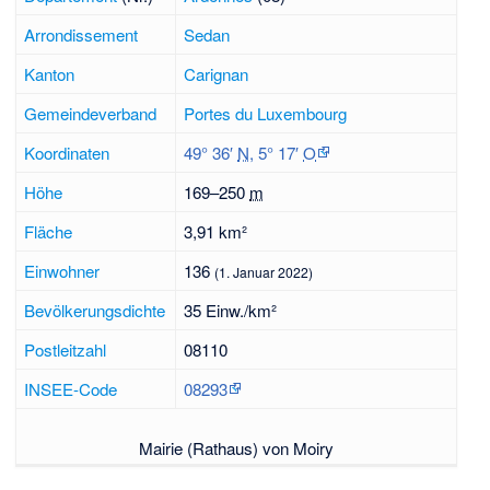
Arrondissement
Sedan
Kanton
Carignan
Gemeindeverband
Portes du Luxembourg
Koordinaten
49° 36′
N
,
5° 17′
O
Höhe
169–
250
m
Fläche
3,91 km²
Einwohner
136
(1. Januar 2022)
Bevölkerungsdichte
35 Einw./km²
Postleitzahl
08110
INSEE-Code
08293
Mairie (Rathaus) von Moiry