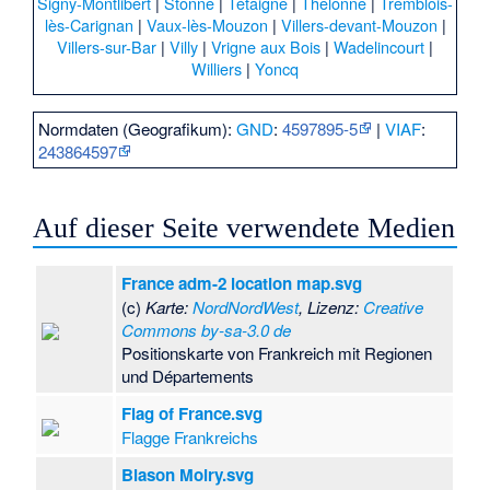
Signy-Montlibert
|
Stonne
|
Tétaigne
|
Thelonne
|
Tremblois-
lès-Carignan
|
Vaux-lès-Mouzon
|
Villers-devant-Mouzon
|
Villers-sur-Bar
|
Villy
|
Vrigne aux Bois
|
Wadelincourt
|
Williers
|
Yoncq
Normdaten (Geografikum):
GND
:
4597895-5
|
VIAF
:
243864597
Auf dieser Seite verwendete Medien
France adm-2 location map.svg
(c)
Karte:
NordNordWest
, Lizenz:
Creative
Commons by-sa-3.0 de
Positionskarte von Frankreich mit Regionen
und Départements
Flag of France.svg
Flagge Frankreichs
Blason Moiry.svg