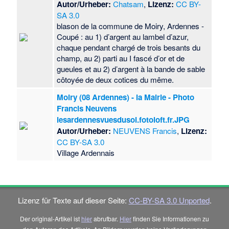
Autor/Urheber:
Chatsam
,
Lizenz:
CC BY-
SA 3.0
blason de la commune de Moiry, Ardennes -
Coupé : au 1) d’argent au lambel d’azur,
chaque pendant chargé de trois besants du
champ, au 2) parti au I fascé d’or et de
gueules et au 2) d’argent à la bande de sable
côtoyée de deux cotices du même.
Moiry (08 Ardennes) - la Mairie - Photo
Francis Neuvens
lesardennesvuesdusol.fotoloft.fr.JPG
Autor/Urheber:
NEUVENS Francis
,
Lizenz:
CC BY-SA 3.0
Village Ardennais
Lizenz für Texte auf dieser Seite:
CC-BY-SA 3.0 Unported
.
Der original-Artikel ist
hier
abrufbar.
Hier
finden Sie Informationen zu