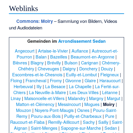
Weblinks
Commons
: Moiry
– Sammlung von Bildern, Videos
und Audiodateien
Gemeinden im
Arrondissement Sedan
Angecourt
|
Artaise-le-Vivier
|
Auflance
|
Autrecourt-et-
Pourron
|
Balan
|
Bazeilles
|
Beaumont-en-Argonne
|
Bièvres
|
Blagny
|
Brévilly
|
Bulson
|
Carignan
|
Chémery-
Chéhéry
|
Cheveuges
|
Daigny
|
Donchery
|
Douzy
|
Escombres-et-le-Chesnois
|
Euilly-et-Lombut
|
Fleigneux
|
Floing
|
Francheval
|
Fromy
|
Givonne
|
Glaire
|
Haraucourt
|
Herbeuval
|
Illy
|
La Besace
|
La Chapelle
|
La Ferté-sur-
Chiers
|
La Neuville-à-Maire
|
Les Deux-Villes
|
Létanne
|
Linay
|
Maisoncelle-et-Villers
|
Malandry
|
Margny
|
Margut
|
Matton-et-Clémency
|
Messincourt
|
Mogues
|
|
Moiry
Mouzon
|
Noyers-Pont-Maugis
|
Osnes
|
Pouru-Saint-
Remy
|
Pouru-aux-Bois
|
Puilly-et-Charbeaux
|
Pure
|
Raucourt-et-Flaba
|
Remilly-Aillicourt
|
Sachy
|
Sailly
|
Saint-
Aignan
|
Saint-Menges
|
Sapogne-sur-Marche
|
Sedan
|