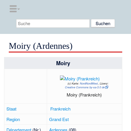
Moiry (Ardennes)
Moiry
(c)
Karte:
NordNordWest
, Lizenz:
Creative Commons by-sa-3.0 de
Moiry (Frankreich)
Staat
Frankreich
Region
Grand Est
Département
(Nr.)
Ardennes
(08)