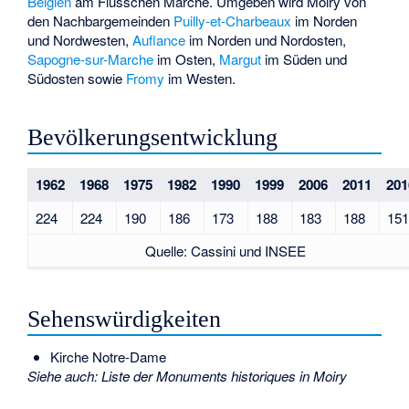
Belgien
am Flüsschen
Marche
. Umgeben wird Moiry von
den Nachbargemeinden
Puilly-et-Charbeaux
im Norden
und Nordwesten,
Auflance
im Norden und Nordosten,
Sapogne-sur-Marche
im Osten,
Margut
im Süden und
Südosten sowie
Fromy
im Westen.
Bevölkerungsentwicklung
1962
1968
1975
1982
1990
1999
2006
2011
201
224
224
190
186
173
188
183
188
151
Quelle: Cassini und INSEE
Sehenswürdigkeiten
Kirche Notre-Dame
Siehe auch
:
Liste der Monuments historiques in Moiry