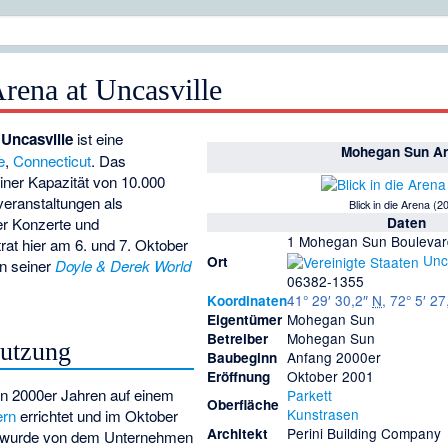
ena at Uncasville
Uncasville
ist eine
Mohegan Sun A
e
,
Connecticut
. Das
iner Kapazität von 10.000
eranstaltungen als
Blick in die Arena (2
Daten
er Konzerte und
1 Mohegan Sun Boulevar
rat hier am 6. und 7. Oktober
Unc
Ort
 seiner
Doyle & Derek World
06382-1355
41° 29′ 30,2″
N
,
72° 5′ 27
Koordinaten
Mohegan Sun
Eigentümer
Mohegan Sun
Betreiber
Nutzung
Anfang 2000er
Baubeginn
Oktober 2001
Eröffnung
en 2000er Jahren auf einem
Parkett
Oberfläche
Kunstrasen
ern
errichtet und im Oktober
Perini Building Company
Architekt
e wurde von dem Unternehmen