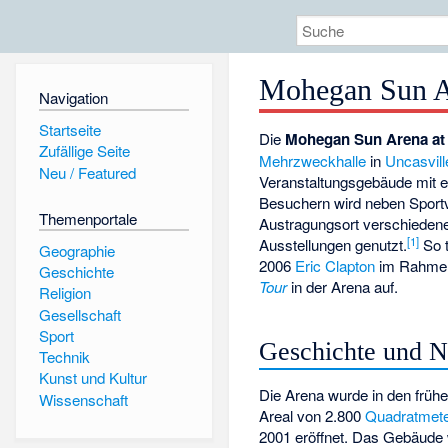
Mohegan Sun Ar
Navigation
Startseite
Die
Mohegan Sun Arena at 
Zufällige Seite
Mehrzweckhalle
in
Uncasvill
Neu / Featured
Veranstaltungsgebäude mit e
Besuchern wird neben Sportv
Themenportale
Austragungsort verschieden
[
1
]
Ausstellungen genutzt.
So t
Geographie
2006
Eric Clapton
im Rahmen
Geschichte
Tour
in der Arena auf.
Religion
Gesellschaft
Sport
Geschichte und 
Technik
Kunst und Kultur
Die Arena wurde in den früh
Wissenschaft
Areal von 2.800
Quadratmet
2001 eröffnet. Das Gebäud