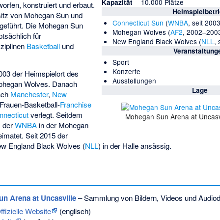
10.000 Plätze
Kapazität
orfen, konstruiert und erbaut.
Heimspielbetr
esitz von Mohegan Sun und
Connecticut Sun
(
WNBA
, seit 200
a geführt. Die Mohegan Sun
Mohegan Wolves
(
AF2
, 2002–200
tsächlich für
New England Black Wolves
(
NLL
, 
sziplinen
Basketball
und
Veranstaltung
Sport
Konzerte
003 der Heimspielort des
Ausstellungen
ohegan Wolves
. Danach
Lage
ach
Manchester
,
New
Frauen-Basketball-
Franchise
nnecticut
verlegt. Seitdem
Mohegan Sun Arena at Uncasvi
 der
WNBA
in der Mohegan
imatet. Seit 2015 der
w England Black Wolves
(
NLL
) in der Halle ansässig.
n Arena at Uncasville
– Sammlung von Bildern, Videos und Audiod
ffizielle Website
(englisch)