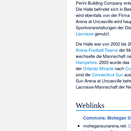
Perini Building Company entw
Die Halle befindet sich in B
wird ebenfalls von der Firm
Arena at Uncasville wird haup
Sportveranstaltungen der Di
Lacrosse
genutzt.
Die Halle war von 2002 bis 2
Arena-Football-Teams
der
M
wechselte die Mannschaft n
Hampshire
. 2003 wurde das 
der
Orlando Miracle
nach
Co
sind die
Connecticut Sun
aus
Sun Arena at Uncasville behe
Lacrosse-Mannschaft der
Ne
Weblinks
Commons
: Mohegan Su
mohegansunarena.net:
O