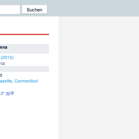
rena
012)
d
asville
,
Connecticut
,3″
W