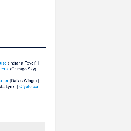
ouse
(Indiana Fever) |
Arena
(Chicago Sky)
enter
(Dallas Wings) |
ta Lynx) |
Crypto.com