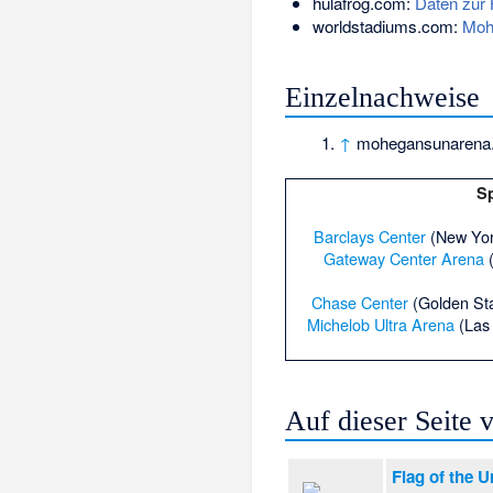
hulafrog.com:
Daten zur 
worldstadiums.com:
Moh
Einzelnachweise
↑
mohegansunarena.
Sp
Barclays Center
(New York
Gateway Center Arena
(
Chase Center
(Golden Sta
Michelob Ultra Arena
(Las
Auf dieser Seite
Flag of the U