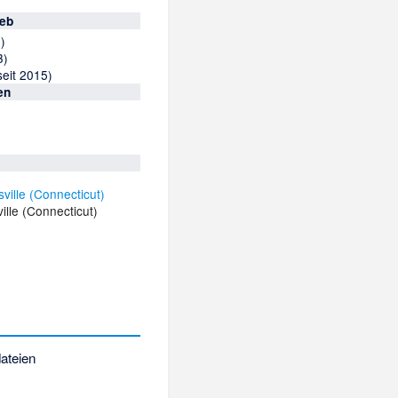
ieb
3)
3)
seit 2015)
en
lle (Connecticut)
ateien