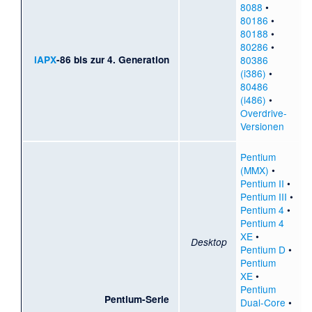
8088
•
80186
•
80188
•
80286
•
iAPX
-86 bis zur 4. Generation
80386
(i386)
•
80486
(i486)
•
Overdrive-
Versionen
Pentium
(MMX)
•
Pentium II
•
Pentium III
•
Pentium 4
•
Pentium 4
XE
•
Desktop
Pentium D
•
Pentium
XE
•
Pentium
Pentium-Serie
Dual-Core
•