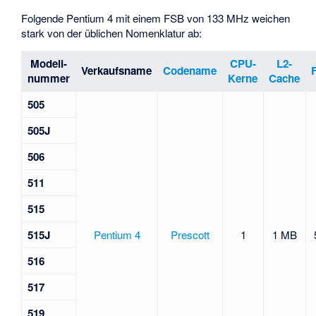
Folgende Pentium 4 mit einem FSB von 133 MHz weichen
stark von der üblichen Nomenklatur ab:
Modell-
CPU-
L2-
Verkaufsname
Codename
nummer
Kerne
Cache
505
505J
506
511
515
515J
Pentium 4
Prescott
1
1 MB
516
517
519