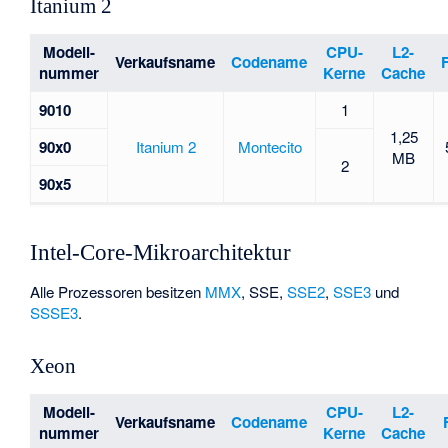
Itanium 2
Modell-
CPU-
L2-
Verkaufsname
Codename
nummer
Kerne
Cache
9010
1
1,25
90x0
Itanium 2
Montecito
MB
2
90x5
Intel-Core-Mikroarchitektur
Alle Prozessoren besitzen
MMX
,
SSE
,
SSE2
,
SSE3
und
SSSE3
.
Xeon
Modell-
CPU-
L2-
Verkaufsname
Codename
nummer
Kerne
Cache