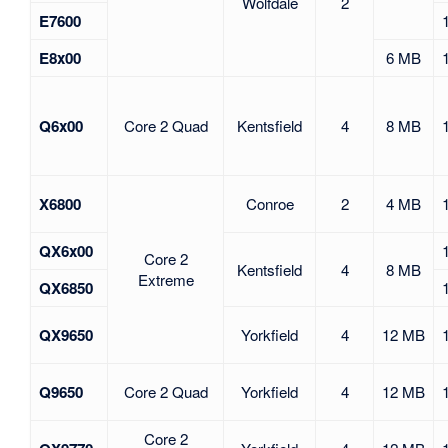
Wolfdale
2
E7600
E8x00
6 MB
Q6x00
Core 2 Quad
Kentsfield
4
8 MB
X6800
Conroe
2
4 MB
QX6x00
Core 2
Kentsfield
4
8 MB
Extreme
QX6850
QX9650
Yorkfield
4
12 MB
Q9650
Core 2 Quad
Yorkfield
4
12 MB
Core 2