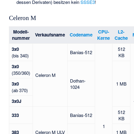
dessen Derivaten) besitzen kein
SSSE3
!
Celeron M
Modell-
CPU-
L2-
Verkaufsname
Codename
nummer
Kerne
Cache
3x0
512
Banias-512
KB
(bis 340)
3x0
(350/360)
Celeron M
Dothan-
3x0
1 MB
1024
(ab 370)
3x0J
512
333
Banias-512
KB
1
383
Celeron M ULV
1 MB