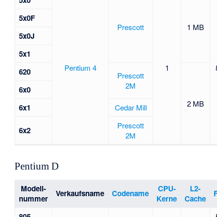
5x0
5x0F
Prescott
1 MB
5x0J
5x1
Pentium 4
1
620
Prescott
2M
6x0
2 MB
6x1
Cedar Mill
Prescott
6x2
2M
Pentium D
Modell-
CPU-
L2-
Verkaufsname
Codename
nummer
Kerne
Cache
805