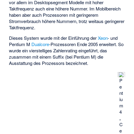
vor allem im Desktopsegment Modelle mit hoher
Taktfrequenz auch eine höhere Nummer. Im Mobilbereich
haben aber auch Prozessoren mit geringerem
Stromverbrauch höhere Nummern, trotz weitaus geringerer
Taktfrequenz.
Dieses System wurde mit der Einführung der
Xeon
- und
Pentium M
Dualcore
-Prozessoren Ende 2005 erweitert. So
wurde ein vierstelliges Zahlenrating eingeführt, das
zusammen mit einem Suffix (bei Pentium M) die
Ausstattung des Prozessors bezeichnet.
P
e
nt
iu
m
4
„
C
e