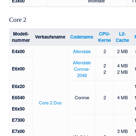
E3x00
Wolfdale
1
Core 2
Modell-
CPU-
L2-
Verkaufsname
Codename
nummer
Kerne
Cache
E4x00
Allendale
2
2 MB
Allendale
2
4 MB
E6x00
Conroe-
2
2 MB
2048
E6x20
E6540
Conroe
2
4 MB
Core 2 Duo
E6x50
E7300
E7x00
3 MB