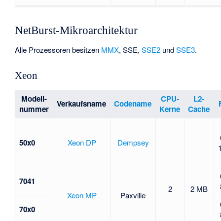
NetBurst-Mikroarchitektur
Alle Prozessoren besitzen
MMX
,
SSE
,
SSE2
und
SSE3
.
Xeon
Modell-
CPU-
L2-
Verkaufsname
Codename
nummer
Kerne
Cache
50x0
Xeon DP
Dempsey
7041
2
2 MB
Xeon MP
Paxville
70x0