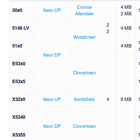
Conroe
4 MB
30x0
Xeon UP
Allendale
2 MB
2
5148 LV
4 MB
2
Woodcrest
51x0
4 MB
Xeon DP
E53x0
Clovertown
E53x5
X32x0
Xeon UP
Kentsfield
4
8 MB
X5340
Xeon DP
Clovertown
X5355