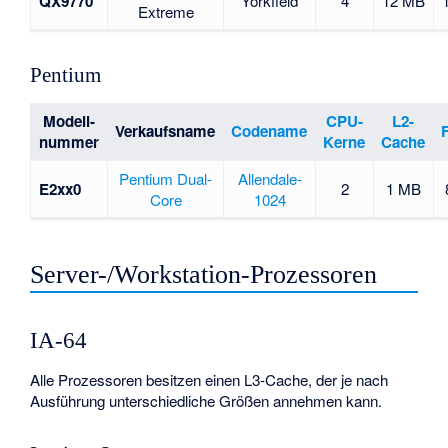
QX9770
Yorkfield
4
12 MB
Extreme
Pentium
Modell-
CPU-
L2-
Verkaufsname
Codename
nummer
Kerne
Cache
Pentium Dual-
Allendale-
E2xx0
2
1 MB
Core
1024
Server-/Workstation-Prozessoren
IA-64
Alle Prozessoren besitzen einen L3-Cache, der je nach
Ausführung unterschiedliche Größen annehmen kann.