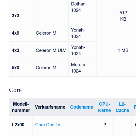
Dothan-
1024
512
3x3
KB
Yonah-
4x0
Celeron M
1024
Yonah-
4x3
Celeron M ULV
1 MB
1024
Merom-
5x0
Celeron M
1024
Core
Modell-
CPU-
L2-
Verkaufsname
Codename
nummer
Kerne
Cache
L2x00
Core Duo LV
2