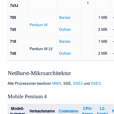
1
7x3J
705
Banias
1 MB
Pentium M
7x5
Dothan
2 MB
718
Banias
1 MB
Pentium M LV
7x8
Dothan
2 MB
NetBurst-Mikroarchitektur
Alle Prozessoren besitzen
MMX
,
SSE
,
SSE2
und
SSE3
.
Mobile Pentium 4
Modell-
CPU-
L2-
Verkaufsname
Codename
nummer
Kerne
Cache