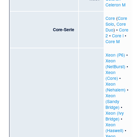
Celeron M
Core
(
Core
Solo
,
Core
Core-Serie
Duo
) •
Core
2
•
Core i
•
Core M
Xeon (P6)
•
Xeon
(NetBurst)
•
Xeon
(Core)
•
Xeon
(Nehalem)
•
Xeon
(Sandy
Bridge)
•
Xeon (Ivy
Bridge)
•
Xeon
(Haswell)
•
Xeon