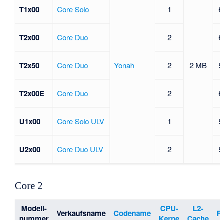
T1x00
Core Solo
1
T2x00
Core Duo
2
T2x50
Core Duo
Yonah
2
2 MB
T2x00E
Core Duo
2
U1x00
Core Solo ULV
1
U2x00
Core Duo ULV
2
Core 2
Modell-
CPU-
L2-
Verkaufsname
Codename
nummer
Kerne
Cache