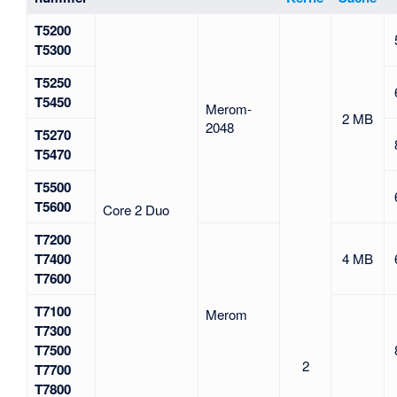
T5200
T5300
T5250
T5450
Merom-
2 MB
2048
T5270
T5470
T5500
T5600
Core 2 Duo
T7200
T7400
4 MB
T7600
T7100
Merom
T7300
T7500
2
T7700
T7800