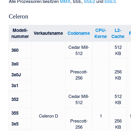
Alle Prozessoren besitzen
MMX
,
SSE
,
SSE2
und
SSE3
.
Celeron
Modell-
CPU-
L2-
Verkaufsname
Codename
nummer
Kerne
Cache
Cedar Mill-
512
360
512
KB
3x0
Prescott-
256
3x0J
256
KB
3x1
Cedar Mill-
512
352
512
KB
355
Celeron D
1
Prescott-
256
3x5
256
KB