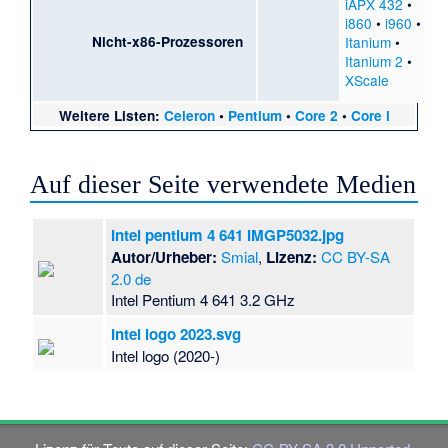
iAPX 432
•
i860
•
i960
•
Nicht-x86-Prozessoren
Itanium
•
Itanium 2
•
XScale
Weitere Listen:
Celeron
•
Pentium
•
Core 2
•
Core i
Auf dieser Seite verwendete Medien
Intel pentium 4 641 IMGP5032.jpg
Autor/Urheber:
Smial
,
Lizenz:
CC BY-SA
2.0 de
Intel Pentium 4 641 3.2 GHz
Intel logo 2023.svg
Intel logo (2020-)