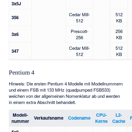
3x5J
Cedar Mill-
512
356
512
KB
Prescott-
256
3x6
256
KB
Cedar Mill-
512
347
512
KB
Pentium 4
Hinweis: Die ersten Pentium 4 Modelle mit Modellnummern
und einem FSB mit 133 MHz (quadpumped FSB533)
weichen von der allgemeinen Nomenklatur ab und werden
in einem extra Abschnitt behandelt.
Modell-
CPU-
L2-
Verkaufsname
Codename
nummer
Kerne
Cache