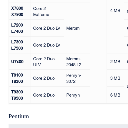
X7800
Core 2
4 MB
X7900
Extreme
L7200
Core 2 Duo LV
Merom
L7400
L7300
Core 2 Duo LV
L7500
Core 2 Duo
Merom-
U7x00
2 MB
ULV
2048 L2
T8100
Penryn-
Core 2 Duo
3 MB
T8300
3072
T9300
Core 2 Duo
Penryn
6 MB
T9500
Pentium