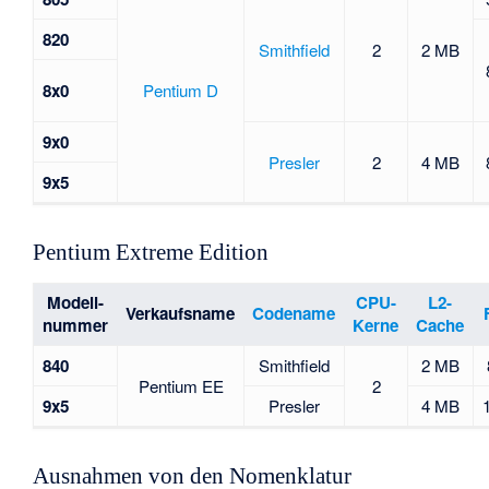
820
Smithfield
2
2 MB
8x0
Pentium D
9x0
Presler
2
4 MB
9x5
Pentium Extreme Edition
Modell-
CPU-
L2-
Verkaufsname
Codename
nummer
Kerne
Cache
840
Smithfield
2 MB
Pentium EE
2
9x5
Presler
4 MB
Ausnahmen von den Nomenklatur