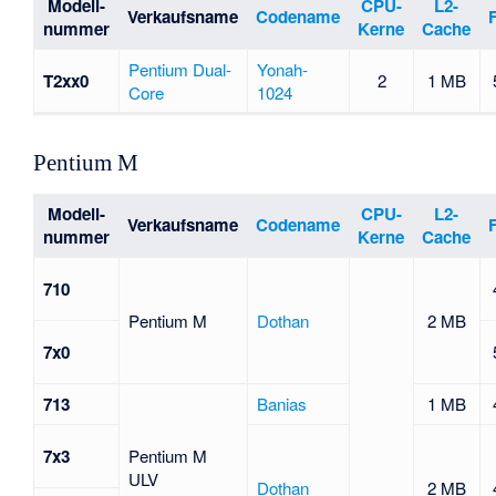
Modell-
CPU-
L2-
Verkaufsname
Codename
nummer
Kerne
Cache
Pentium Dual-
Yonah-
T2xx0
2
1 MB
Core
1024
Pentium M
Modell-
CPU-
L2-
Verkaufsname
Codename
nummer
Kerne
Cache
710
Pentium M
Dothan
2 MB
7x0
713
Banias
1 MB
7x3
Pentium M
ULV
Dothan
2 MB