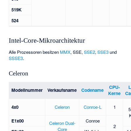
519K
524
Intel-Core-Mikroarchitektur
Alle Prozessoren besitzen
MMX
,
SSE
,
SSE2
,
SSE3
und
SSSE3
.
Celeron
CPU-
L
Modellnummer
Verkaufsname
Codename
Kerne
Ca
4x0
Celeron
Conroe-L
1
5
E1x00
Conroe
Celeron Dual-
2
Core