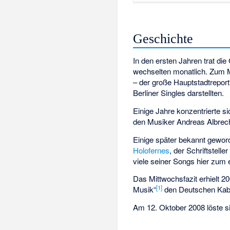
Geschichte
In den ersten Jahren trat di
wechselten monatlich. Zum M
– der große Hauptstadtreport
Berliner Singles darstellten.
Einige Jahre konzentrierte s
den Musiker Andreas Albrech
Einige später bekannt geword
Holofernes
, der Schriftstelle
viele seiner Songs hier zum 
Das Mittwochsfazit erhielt 2
[
1
]
Musik“
den Deutschen Kaba
Am 12. Oktober 2008 löste si