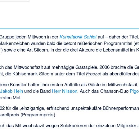
e Gruppe jeden Mittwoch in der
Kunstfabrik Schlot
auf – daher der Tite
arkenzeichen wurden bald die betont reißerischen Programmtitel (et
“) sowie eine Art Sitcom, in der die drei Akteure die Lebensmittel im
ich das Mittwochsfazit auf mehrtägige Gastspiele. 2006 brachte die G
t, die Kühlschrank-Sitcom unter dem Titel
Freeze!
als abendfüllendes
ene Künstler hatten ihre ersten Auftritte als Gäste im Mittwochsfazit
r
Jakob Hein
und die Band
Herr Nilsson
. Auch das Chanson-Duo
Pigo
ersten Mal.
002 für die „einzigartige, erfrischend unspektakuläre Bühnenperforman
rettpreis (Programmpreis).
ch das Mittwochsfazit wegen Solokarrieren der einzelnen Mitglieder a