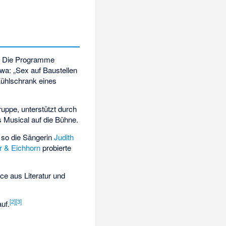
l. Die Programme
wa: „Sex auf Baustellen
 Kühlschrank eines
ruppe, unterstützt durch
 Musical auf die Bühne.
, so die Sängerin
Judith
r & Eichhorn
probierte
ce aus Literatur und
[
2
]
[
3
]
uf.