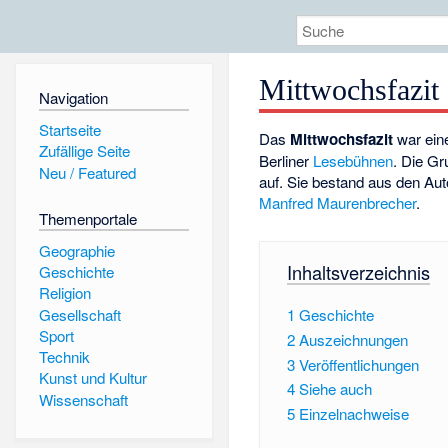
Mittwochsfazit
Navigation
Startseite
Das
Mittwochsfazit
war ein
Zufällige Seite
Berliner
Lesebühnen
. Die Gr
Neu / Featured
auf. Sie bestand aus den Au
Manfred Maurenbrecher
.
Themenportale
Geographie
Inhaltsverzeichnis
Geschichte
Religion
Gesellschaft
1
Geschichte
Sport
2
Auszeichnungen
Technik
3
Veröffentlichungen
Kunst und Kultur
4
Siehe auch
Wissenschaft
5
Einzelnachweise