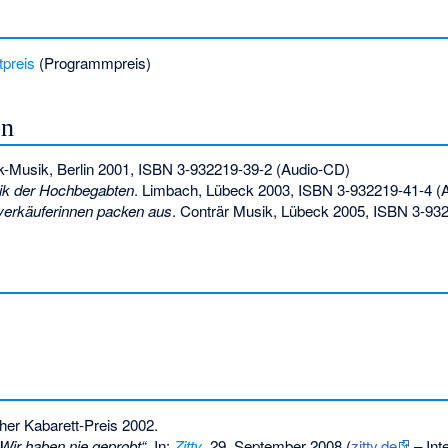
tpreis
(Programmpreis)
en
ck-Musik, Berlin 2001,
ISBN 3-932219-39-2
(Audio-CD)
gik der Hochbegabten
. Limbach, Lübeck 2003,
ISBN 3-932219-41-4
(A
hverkäuferinnen packen aus
. Conträr Musik, Lübeck 2005,
ISBN 3-932
er Kabarett-Preis 2002.
„Wir haben nie geprobt“
. In:
Zitty
. 29. September 2008 (
zitty.de
– Int