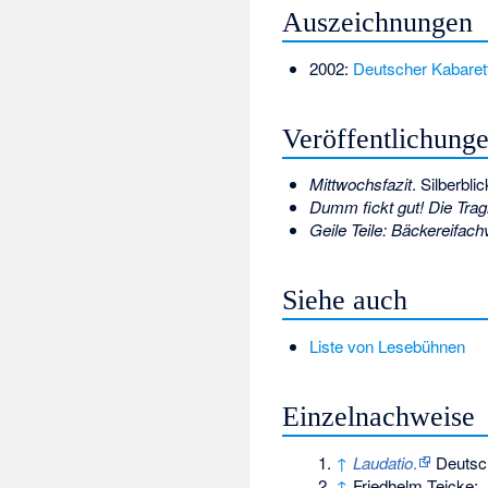
Auszeichnungen
2002:
Deutscher Kabaret
Veröffentlichung
Mittwochsfazit
. Silberbli
Dumm fickt gut! Die Tra
Geile Teile: Bäckereifac
Siehe auch
Liste von Lesebühnen
Einzelnachweise
↑
Laudatio
.
Deutsch
↑
Friedhelm Teicke: