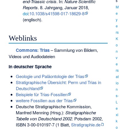
s
end-Triassic crisis
. In:
Nature Scientific
Reports
. 8. Jahrgang, Januar 2018,
M
doi
:
10.1038/s41598-017-18629-8
e
(englisch).
y
e
rs
Weblinks
K
o
Commons
: Trias
– Sammlung von Bildern,
n
Videos und Audiodateien
v
e
In deutscher Sprache
rs
Geologie und Paläontologie der Trias
at
Stratigraphische Übersicht: Perm und Trias in
io
Deutschland
n
Beispiele für Trias-Fossilien
s-
weitere Fossilien aus der Trias
L
Deutsche Stratigraphische Kommission,
e
Manfred Menning (Hrsg.):
Stratigraphische
xi
Tabelle von Deutschland 2002
. Potsdam 2002,
k
ISBN 3-00-010197-7
(1 Blatt,
Stratigraphie.de
o