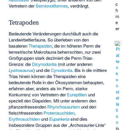
c
Vertretern der
Semionotiformes
, verdrängt.
h
m
Tetrapoden
e
er
Bedeutende Veränderungen durchläuft auch die
Landwirbeltierfauna. So überleben von den
basaleren
Therapsiden
, die im höheren Perm die
Pl
terrestrische Makrofauna beherrschten, nur zwei
at
Großgruppen stark dezimiert die Perm-Trias-
te
Grenze: die
Dicynodontia
(mit unter anderen
n
Lystrosaurus
) und die
Cynodontia
. Bis in die mittlere
k
Trias hinein können die Therapsiden eine
o
bedeutende Rolle in den Ökosystemen behaupten,
n
erfahren aber, anders als im Perm, starke
st
Konkurrenz von Vertretern der
Eureptilien
und
el
speziell den
Diapsiden
. Mit unter anderem den
la
pflanzenfressenden
Rhynchosauriern
und den
ti
fleischfressenden
Proterosuchiden
,
o
Erythrosuchiden
und
Euparkeria
sind dies
n
insbesondere Gruppen aus der „Archosaurier-Linie“
in