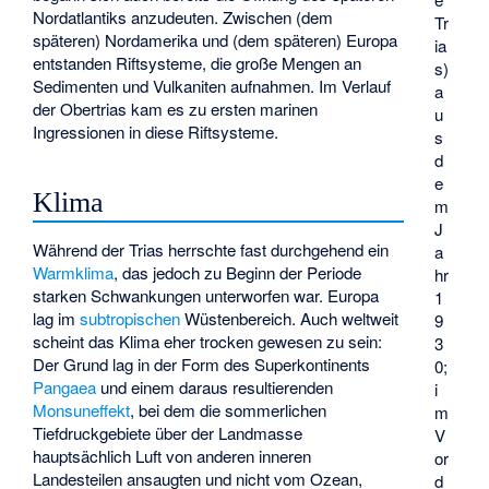
Nordatlantiks anzudeuten. Zwischen (dem
Tr
späteren) Nordamerika und (dem späteren) Europa
ia
entstanden Riftsysteme, die große Mengen an
s)
Sedimenten und Vulkaniten aufnahmen. Im Verlauf
a
der Obertrias kam es zu ersten marinen
u
Ingressionen
in diese Riftsysteme.
s
d
e
Klima
m
J
Während der Trias herrschte fast durchgehend ein
a
Warmklima
, das jedoch zu Beginn der Periode
hr
starken Schwankungen unterworfen war. Europa
1
lag im
subtropischen
Wüstenbereich. Auch weltweit
9
scheint das Klima eher trocken gewesen zu sein:
3
Der Grund lag in der Form des Superkontinents
0;
Pangaea
und einem daraus resultierenden
i
Monsuneffekt
, bei dem die sommerlichen
m
Tiefdruckgebiete über der Landmasse
V
hauptsächlich Luft von anderen inneren
or
Landesteilen ansaugten und nicht vom Ozean,
d