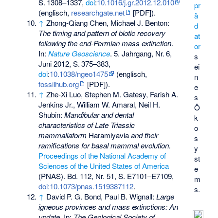
S.
1308–1337
,
doi
:
10.1016/j.gr.2012.12.010
pr
(englisch,
researchgate.net
[PDF]).
ä
↑
Zhong-Qiang Chen, Michael J. Benton:
d
The timing and pattern of biotic recovery
at
following the end-Permian mass extinction
.
or
In:
Nature Geoscience
. 5. Jahrgang,
Nr.
6
,
s
Juni 2012,
S.
375–383
,
ei
doi
:
10.1038/ngeo1475
(englisch,
n
fossilhub.org
[PDF]).
e
↑
Zhe-Xi Luo, Stephen M. Gatesy, Farish A.
s
Jenkins Jr., William W. Amaral, Neil H.
Ö
Shubin:
Mandibular and dental
k
characteristics of Late Triassic
o
mammaliaform
Haramiyavia
and their
s
ramifications for basal mammal evolution.
y
Proceedings of the National Academy of
st
Sciences of the United States of America
e
(PNAS). Bd. 112, Nr. 51, S. E7101–E7109,
m
doi:10.1073/pnas.1519387112
.
s.
↑
David P. G. Bond, Paul B. Wignall:
Large
igneous provinces and mass extinctions: An
update
. In:
The Geological Society of