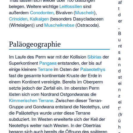
af
belegen. Weitere wichtige
Leitfossilien
sind
t
außerdem
Conodonten
, Bivalven (
Muscheln
),
d
Crinoiden
,
Kalkalgen
(besonders
Dasycladaceen
er
(Wirtelalgen)) und
Muschelkrebse
(Ostracoda).
„
B
u
Paläogeographie
nt
s
Im Laufe des Perm war mit der Kollision
Sibirias
der
a
Superkontinent
Pangaea
entstanden, der bis auf
n
einige kleinere
Terrane
im Osten der
Palaeotethys
d
fast die gesamte kontinentale Kruste der Erde in
st
einem Kontinent vereinigte. Bereits im Oberperm
ei
setzte jedoch der Zerfall ein. Im obersten Perm
n
lösten sich vom Nordrand Ostgondwanas die
z
Kimmerischen Terrane
. Zwischen dieser Terran-
ei
Gruppe und Gondwana entstand die Neotethys, und
t“
die Paläotethys wurde unter diese Terrane
(fr
subduziert. Im Westen erweiterte sich der Keil der
ü
Neotethys weiter nach Westen. In der Obertrias
h
begann sich auch bereits die Öffnung des späteren
e