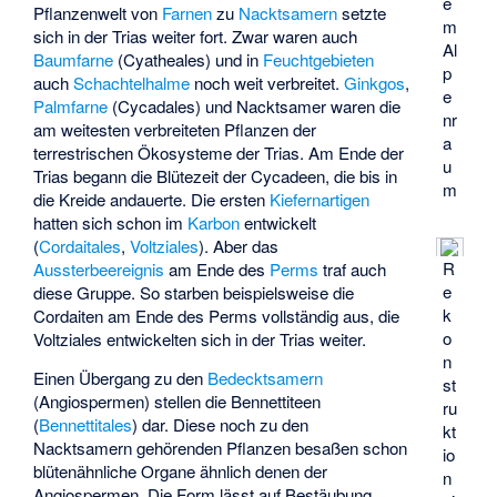
e
Pflanzenwelt von
Farnen
zu
Nacktsamern
setzte
m
sich in der Trias weiter fort. Zwar waren auch
Al
Baumfarne
(Cyatheales) und in
Feuchtgebieten
p
auch
Schachtelhalme
noch weit verbreitet.
Ginkgos
,
e
Palmfarne
(Cycadales) und Nacktsamer waren die
nr
am weitesten verbreiteten Pflanzen der
a
terrestrischen Ökosysteme der Trias. Am Ende der
u
Trias begann die Blütezeit der
Cycadeen
, die bis in
m
die Kreide andauerte. Die ersten
Kiefernartigen
hatten sich schon im
Karbon
entwickelt
(
Cordaitales
,
Voltziales
). Aber das
R
Aussterbeereignis
am Ende des
Perms
traf auch
e
diese Gruppe. So starben beispielsweise die
k
Cordaiten am Ende des Perms vollständig aus, die
o
Voltziales entwickelten sich in der Trias weiter.
n
Einen Übergang zu den
Bedecktsamern
st
(Angiospermen) stellen die Bennettiteen
ru
(
Bennettitales
) dar. Diese noch zu den
kt
Nacktsamern gehörenden Pflanzen besaßen schon
io
blütenähnliche Organe ähnlich denen der
n
Angiospermen. Die Form lässt auf Bestäubung