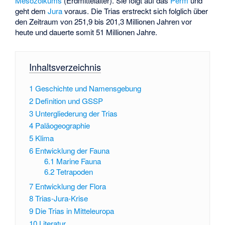
Mesozoikums
(Erdmittelalter). Sie folgt auf das
Perm
und
geht dem
Jura
voraus. Die Trias erstreckt sich folglich über
den Zeitraum von 251,9 bis 201,3 Millionen Jahren vor
heute und dauerte somit 51 Millionen Jahre.
Inhaltsverzeichnis
1
Geschichte und Namensgebung
2
Definition und GSSP
3
Untergliederung der Trias
4
Paläogeographie
5
Klima
6
Entwicklung der Fauna
6.1
Marine Fauna
6.2
Tetrapoden
7
Entwicklung der Flora
8
Trias-Jura-Krise
9
Die Trias in Mitteleuropa
10
Literatur