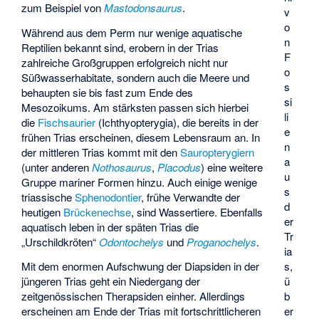
zum Beispiel von
Mastodonsaurus
.
v
o
Während aus dem Perm nur wenige aquatische
n
Reptilien bekannt sind, erobern in der Trias
F
zahlreiche Großgruppen erfolgreich nicht nur
o
Süßwasserhabitate, sondern auch die Meere und
s
behaupten sie bis fast zum Ende des
si
Mesozoikums. Am stärksten passen sich hierbei
li
die
Fischsaurier
(Ichthyopterygia), die bereits in der
e
frühen Trias erscheinen, diesem Lebensraum an. In
n
der mittleren Trias kommt mit den
Sauropterygiern
a
(unter anderen
Nothosaurus
,
Placodus
) eine weitere
u
Gruppe mariner Formen hinzu. Auch einige wenige
s
triassische
Sphenodontier
, frühe Verwandte der
d
heutigen
Brückenechse
, sind Wassertiere. Ebenfalls
er
aquatisch leben in der späten Trias die
Tr
„Urschildkröten“
Odontochelys
und
Proganochelys
.
ia
s,
Mit dem enormen Aufschwung der Diapsiden in der
ü
jüngeren Trias geht ein Niedergang der
b
zeitgenössischen Therapsiden einher. Allerdings
er
erscheinen am Ende der Trias mit fortschrittlicheren