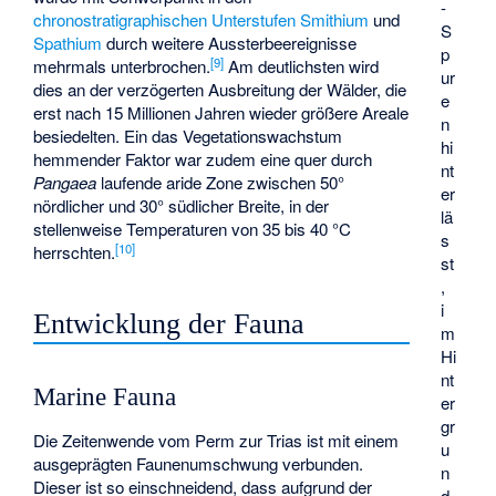
-
chronostratigraphischen
Unterstufen
Smithium
und
S
Spathium
durch weitere Aussterbeereignisse
p
[
9
]
mehrmals unterbrochen.
Am deutlichsten wird
ur
dies an der verzögerten Ausbreitung der Wälder, die
e
erst nach 15 Millionen Jahren wieder größere Areale
n
besiedelten. Ein das Vegetationswachstum
hi
hemmender Faktor war zudem eine quer durch
nt
Pangaea
laufende aride Zone zwischen 50°
er
nördlicher und 30° südlicher Breite, in der
lä
stellenweise Temperaturen von 35 bis 40 °C
s
[
10
]
herrschten.
st
,
i
Entwicklung der Fauna
m
Hi
nt
Marine Fauna
er
gr
Die Zeitenwende vom Perm zur Trias ist mit einem
u
ausgeprägten
Faunenumschwung
verbunden.
n
Dieser ist so einschneidend, dass aufgrund der
d