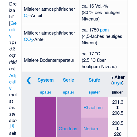
Dre
ca. 16 Vol.-%
Mittlerer atmo­sphä­ri­scher
iza
(80 % des heutigen
O
-Anteil
hl“
2
Niveaus)
[
Ge
niti
ca. 1750
ppm
Mittlerer atmo­sphä­ri­scher
v
(4,5-faches heutiges
CO
-Anteil
2
τρι
Niveau)
άδ
ca. 17 °C
ος
t
Mittlere Bodentem­peratur
(2,5 °C über
riád
heutigem Niveau)
];
os
Adj
≈ Alter
❮
System
Serie
Stufe
ekti
(
mya
)
v
später
später
später
jünger
mei
st
201,3
Rhaetium
⬍
tria
208,5
ssi
sch
208,5
[
1
]
,
Obertrias
Norium
⬍
selt
228