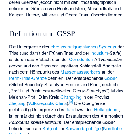
deren Grenzen jedoch nicht mit den lithostratigraphisch
definierten Grenzen von Buntsandstein, Muschelkalk und
Keuper (Untere, Mittlere und Obere Trias) übereinstimmen.
Definition und GSSP
Die Untergrenze des
chronostratigraphischen
Systems
der
Trias (und damit der Frühen Trias und der
Indusium
-Stufe)
ist durch das Erstauftreten der
Conodonten
-Art
Hindeodus
parvus
und das Ende der negativen Kohlenstoff-Anomalie
nach dem Höhepunkt des
Massenaussterbens
an der
Perm-Trias-Grenze
definiert. Der entsprechende
GSSP
(Global Boundary Stratotype Section and Point, deutsch
„Profil und Punkt des weltweiten Grenz-
Stratotyps
“) ist das
Meishan-Profil D im Kreis
Changxing
in der Provinz
[
3
]
Zhejiang
(
Volksrepublik China
).
Die Obergrenze,
gleichzeitig Untergrenze des
Jura
bzw. des
Hettangiums
,
ist primär definiert durch das Erstauftreten des Ammoniten
Psiloceras spelae tirolicum
. Der entsprechende GSSP
befindet sich am
Kuhjoch
im
Karwendelgebirge
(
Nördliche
[
4
]