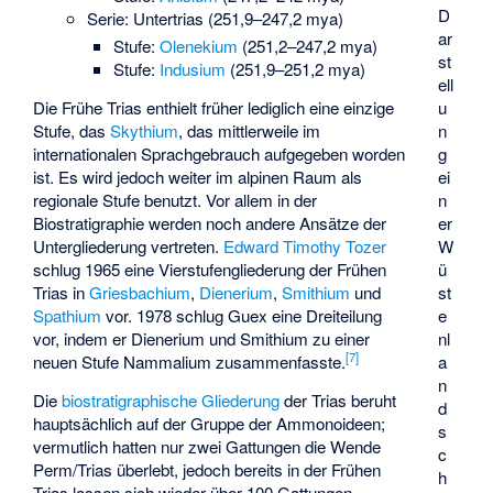
D
Serie: Untertrias (251,9–247,2 mya)
ar
Stufe:
Olenekium
(251,2–247,2 mya)
st
Stufe:
Indusium
(251,9–251,2 mya)
ell
u
Die Frühe Trias enthielt früher lediglich eine einzige
n
Stufe, das
Skythium
, das mittlerweile im
g
internationalen Sprachgebrauch aufgegeben worden
ei
ist. Es wird jedoch weiter im alpinen Raum als
n
regionale Stufe benutzt. Vor allem in der
er
Biostratigraphie werden noch andere Ansätze der
W
Untergliederung vertreten.
Edward Timothy Tozer
ü
schlug 1965 eine Vierstufengliederung der Frühen
st
Trias in
Griesbachium
,
Dienerium
,
Smithium
und
e
Spathium
vor. 1978 schlug Guex eine Dreiteilung
nl
vor, indem er Dienerium und Smithium zu einer
[
7
]
a
neuen Stufe
Nammalium
zusammenfasste.
n
Die
biostratigraphische Gliederung
der Trias beruht
d
hauptsächlich auf der Gruppe der
Ammonoideen
;
s
vermutlich hatten nur zwei Gattungen die Wende
c
Perm/Trias überlebt, jedoch bereits in der Frühen
h
Trias lassen sich wieder über 100 Gattungen