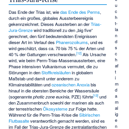
u
c
Das Ende der Trias ist, wie
das Ende des Perms
,
h
durch ein großes, globales Aussterbeereignis
t­
gekennzeichnet. Dieses Aussterben an der
Trias-
la
Jura-Grenze
wird traditionell zu den „
big five
“
n
gerechnet, den fünf bedeutendsten Ereignissen
d
dieser Art im Verlauf des
Phanerozoikums
, und es
s
wird geschätzt, dass ca. 70 bis 75 % der Arten und
c
[
12
]
40 % der Gattungen verschwanden.
Als Ursache
h
wird, wie beim Perm-Trias-Massenaussterben, eine
af
Phase intensiven Vulkanismus vermutet, die zu
t
Störungen in den
Stoffkreisläufen
in globalem
i
Maßstab und damit unter anderem zu
m
Klimainstabilitäten und
ozeanischen Anoxia
bis
d
hinauf in die obersten Bereiche der Wassersäule
a
[
13
]
(sogenannte
photic zone euxinia
, PZE) führte
und
m
den Zusammenbruch sowohl der marinen als auch
al
der terrestrischen
Ökosysteme
zur Folge hatte.
ig
Während für die Perm-Trias-Krise die
Sibirischen
e
Flutbasalte
verantwortlich gemacht werden, sind es
n
im Fall der Trias-Jura-Grenze die zentralatlantischen