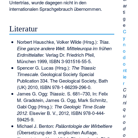
Untertrias, wurde dagegen nicht in den
ar
internationalen Sprachgebrauch übernommen.
ti
g
e
Literatur
C
y
Norbert Hauschke, Volker Wilde (Hrsg.):
Trias.
n
Eine ganze andere Welt. Mitteleuropa im frühen
o
Erdmittelalter.
Verlag Dr. Friedrich Pfeil,
d
München 1999,
ISBN 3-931516-55-5
.
o
Spencer G. Lucas (Hrsg.):
The Triassic
nt
Timescale.
Geological Society Special
ie
Publication 334. The Geological Society, Bath
r
(UK) 2010,
ISBN 978-1-86239-296-0
.
C
James G. Ogg:
Triassic.
S. 681–730, In: Felix
hi
M. Gradstein, James G. Ogg, Mark Schmitz,
ni
Gabi Ogg (Hrsg.):
The Geologic Time Scale
q
2012.
Elsevier B. V., 2012,
ISBN 978-0-444-
u
59425-9
.
o
Michael J. Benton:
Paläontologie der Wirbeltiere
d
(Übersetzung der 3. englischen Auflage,
o