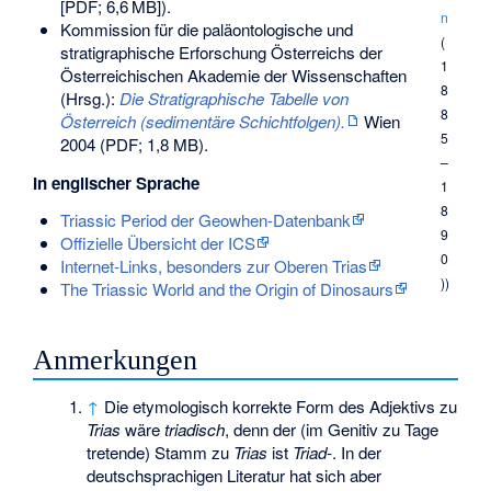
[PDF;
6,6
MB
]).
n
Kommission für die paläontologische und
(
stratigraphische Erforschung Österreichs der
1
Österreichischen Akademie der Wissenschaften
8
(Hrsg.):
Die Stratigraphische Tabelle von
8
Österreich (sedimentäre Schichtfolgen).
Wien
5
2004 (PDF; 1,8 MB).
–
In englischer Sprache
1
8
Triassic Period der Geowhen-Datenbank
9
Offizielle Übersicht der ICS
0
Internet-Links, besonders zur Oberen Trias
))
The Triassic World and the Origin of Dinosaurs
Anmerkungen
↑
Die etymologisch korrekte Form des Adjektivs zu
Trias
wäre
triadisch
, denn der (im Genitiv zu Tage
tretende) Stamm zu
Trias
ist
Triad-
. In der
deutschsprachigen Literatur hat sich aber