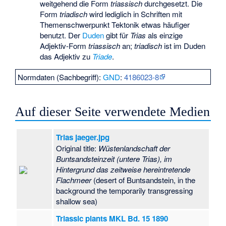
weitgehend die Form
triassisch
durchgesetzt. Die
Form
triadisch
wird lediglich in Schriften mit
Themenschwerpunkt Tektonik etwas häufiger
benutzt. Der
Duden
gibt für
Trias
als einzige
Adjektiv-Form
triassisch
an;
triadisch
ist im Duden
das Adjektiv zu
Triade
.
Normdaten (Sachbegriff):
GND
:
4186023-8
Auf dieser Seite verwendete Medien
Trias jaeger.jpg
Original title:
Wüstenlandschaft der
Buntsandsteinzeit (untere Trias), im
Hintergrund das zeitweise hereintretende
Flachmeer
(desert of Buntsandstein, in the
background the temporarily transgressing
shallow sea)
Triassic plants MKL Bd. 15 1890