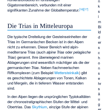
n
Gigatonnenbereich, verbunden mit einer
k
[
16
]
[
17
]
signifikanten Zunahme der Globaltemperatur.
s
i
m
Die Trias in Mitteleuropa
Bi
ld
Die typische Dreiteilung der Gesteinseinheiten der
d
Trias im Germanischen Becken ist in den Alpen
er
nicht zu erkennen. Dieser Bereich wird alpin-
s
mediterrane Trias (auch
alpine Trias
oder
pelagische
c
Trias
) genannt. Ihre überwiegend marinen
h
Ablagerungen sind wesentlich mächtiger als die der
o
germanischen Trias
. Neben flachmeerischen
n
Riffkomplexen (zum Beispiel
Wettersteinkalk
) gibt
s
es geschichtete Ablagerungen von Tonen, Kalken
e
und Mergeln, die in tieferem Wasser entstanden
hr
sind.
s
ä
In den Alpen liegen die ursprünglichen Typlokalitäten
u
der chronostratigraphischen Stufen der Mittel- und
g
Obertrias. Das
Skythium
, einzige Stufe der alpinen
er