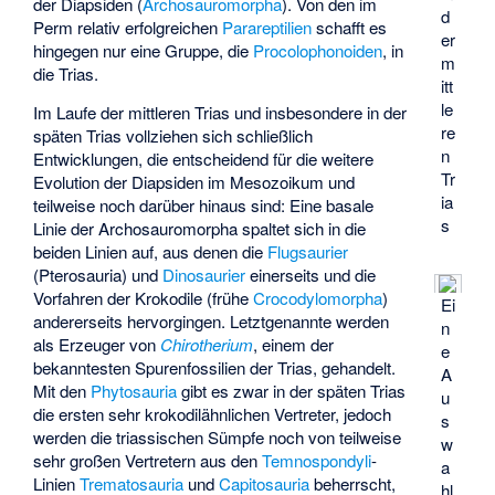
der Diapsiden (
Archosauromorpha
). Von den im
d
Perm relativ erfolgreichen
Parareptilien
schafft es
er
hingegen nur eine Gruppe, die
Procolophonoiden
, in
m
die Trias.
itt
le
Im Laufe der mittleren Trias und insbesondere in der
re
späten Trias vollziehen sich schließlich
n
Entwicklungen, die entscheidend für die weitere
Tr
Evolution der Diapsiden im Mesozoikum und
ia
teilweise noch darüber hinaus sind: Eine basale
s
Linie der Archosauromorpha spaltet sich in die
beiden Linien auf, aus denen die
Flugsaurier
(Pterosauria) und
Dinosaurier
einerseits und die
Vorfahren der Krokodile (frühe
Crocodylomorpha
)
Ei
andererseits hervorgingen. Letztgenannte werden
n
als Erzeuger von
Chirotherium
, einem der
e
bekanntesten Spurenfossilien der Trias, gehandelt.
A
Mit den
Phytosauria
gibt es zwar in der späten Trias
u
die ersten sehr krokodilähnlichen Vertreter, jedoch
s
werden die triassischen Sümpfe noch von teilweise
w
sehr großen Vertretern aus den
Temnospondyli
-
a
Linien
Trematosauria
und
Capitosauria
beherrscht,
hl