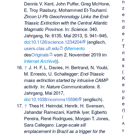
n
Dennis V. Kent, John Puffer, Greg McHone,
z
E. Troy Rasbury, Mohammed Et-Touhami:
e
Zircon U-Pb Geochronology Links the End-
n
Triassic Extinction with the Central Atlantic
d
Magmatic Province
. In:
Science
. 340.
e
Jahrgang,
Nr.
6135
, Mai 2013,
S.
941–945
,
r
doi
:
10.1126/science.1234204
(englisch,
T
users.clas.ufl.edu
(
Memento
ri
des
Originals
vom 2. November 2019 im
a
Internet Archive
)).
s
↑
J. H. F. L. Davies, H. Bertrand, N. Youbi,
(
M. Ernesto, U. Schaltegger:
End-Triassic
K
mass extinction started by intrusive CAMP
e
activity
. In:
Nature Communications
. 8.
u
Jahrgang, Mai 2017,
p
doi
:
10.1038/ncomms15596
(englisch).
e
↑
Thea H. Heimdal, Henrik. H. Svensen,
r)
Jahandar Ramezani, Karthik Iyer, Egberto
(
Pereira, René Rodrigues, Morgan T. Jones,
A
Sara Callegaro:
Large-scale sill
u
emplacement in Brazil as a trigger for the