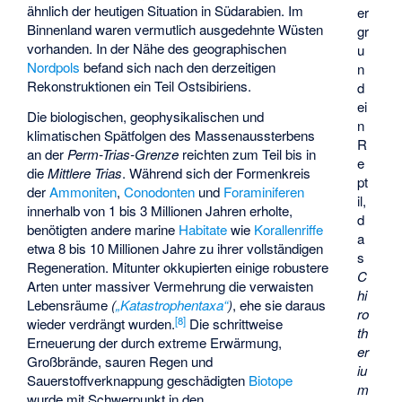
ähnlich der heutigen Situation in Südarabien. Im
er
Binnenland waren vermutlich ausgedehnte Wüsten
gr
vorhanden. In der Nähe des geographischen
u
Nordpols
befand sich nach den derzeitigen
n
Rekonstruktionen ein Teil Ostsibiriens.
d
ei
Die biologischen, geophysikalischen und
n
klimatischen Spätfolgen des Massenaussterbens
R
an der
Perm-Trias-Grenze
reichten zum Teil bis in
e
die
Mittlere Trias
. Während sich der Formenkreis
pt
der
Ammoniten
,
Conodonten
und
Foraminiferen
il,
innerhalb von 1 bis 3 Millionen Jahren erholte,
d
benötigten andere marine
Habitate
wie
Korallenriffe
a
etwa 8 bis 10 Millionen Jahre zu ihrer vollständigen
s
Regeneration. Mitunter okkupierten einige robustere
C
Arten unter massiver Vermehrung die verwaisten
hi
Lebensräume
(
„Katastrophentaxa“
)
, ehe sie daraus
ro
[
8
]
wieder verdrängt wurden.
Die schrittweise
th
Erneuerung der durch extreme Erwärmung,
er
Großbrände, sauren Regen und
iu
Sauerstoffverknappung geschädigten
Biotope
m
wurde mit Schwerpunkt in den