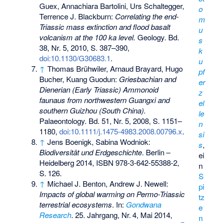
Guex, Annachiara Bartolini, Urs Schaltegger,
o
Terrence J. Blackburn:
Correlating the end-
m
Triassic mass extinction and flood basalt
u
volcanism at the 100 ka level.
Geology. Bd.
s
38, Nr. 5, 2010, S. 387–390,
k
doi:10.1130/G30683.1
.
u
↑
Thomas Brühwiler, Arnaud Brayard, Hugo
pf
Bucher, Kuang Guodun:
Griesbachian and
er
Dienerian (Early Triassic) Ammonoid
z
faunaus from northwestern Guangxi and
el
southern Guizhou (South China).
le
Palaeontology. Bd. 51, Nr. 5, 2008, S. 1151–
n
1180,
doi:10.1111/j.1475-4983.2008.00796.x
.
si
↑
Jens Boenigk, Sabina Wodniok:
s
,
Biodiversität und Erdgeschichte
. Berlin –
ei
Heidelberg 2014,
ISBN 978-3-642-55388-2
,
n
S.
126
.
S
↑
Michael J. Benton, Andrew J. Newell:
pi
Impacts of global warming on Permo-Triassic
tz
terrestrial ecosystems
. In:
Gondwana
e
Research
. 25. Jahrgang,
Nr.
4
, Mai 2014,
n