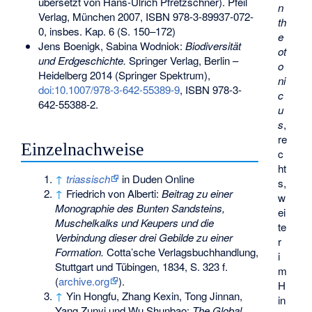
übersetzt von Hans-Ulrich Pfretzschner). Pfeil
n
Verlag, München 2007,
ISBN 978-3-89937-072-
th
0
, insbes. Kap. 6 (S. 150–172)
e
Jens Boenigk, Sabina Wodniok:
Biodiversität
ot
und Erdgeschichte.
Springer Verlag, Berlin –
o
Heidelberg 2014 (Springer Spektrum),
ni
doi:10.1007/978-3-642-55389-9
,
ISBN 978-3-
c
642-55388-2
.
u
s
,
re
Einzelnachweise
c
ht
↑
triassisch
in Duden Online
s,
↑
Friedrich von Alberti:
Beitrag zu einer
w
Monographie des Bunten Sandsteins,
ei
Muschelkalks und Keupers und die
te
Verbindung dieser drei Gebilde zu einer
r
Formation.
Cotta’sche Verlagsbuchhandlung,
i
Stuttgart und Tübingen, 1834, S. 323 f.
m
(
archive.org
).
H
↑
Yin Hongfu, Zhang Kexin, Tong Jinnan,
in
Yang Zunyi und Wu Shunbao:
The Global