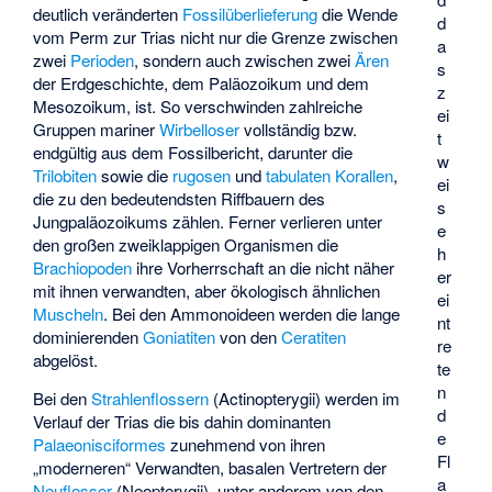
deutlich veränderten
Fossilüberlieferung
die Wende
d
vom Perm zur Trias nicht nur die Grenze zwischen
a
zwei
Perioden
, sondern auch zwischen zwei
Ären
s
der Erdgeschichte, dem Paläozoikum und dem
z
Mesozoikum, ist. So verschwinden zahlreiche
ei
Gruppen mariner
Wirbelloser
vollständig bzw.
t
endgültig aus dem Fossilbericht, darunter die
w
Trilobiten
sowie die
rugosen
und
tabulaten Korallen
,
ei
die zu den bedeutendsten Riffbauern des
s
Jungpaläozoikums zählen. Ferner verlieren unter
e
den großen zweiklappigen Organismen die
h
Brachiopoden
ihre Vorherrschaft an die nicht näher
er
mit ihnen verwandten, aber ökologisch ähnlichen
ei
Muscheln
. Bei den
Ammonoideen
werden die lange
nt
dominierenden
Goniatiten
von den
Ceratiten
re
abgelöst.
te
n
Bei den
Strahlenflossern
(Actinopterygii) werden im
d
Verlauf der Trias die bis dahin dominanten
e
Palaeonisciformes
zunehmend von ihren
Fl
„moderneren“ Verwandten, basalen Vertretern der
a
Neuflosser
(Neopterygii), unter anderem von den