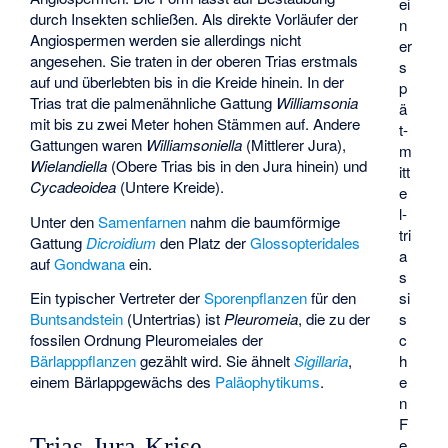
ei
durch Insekten schließen. Als direkte Vorläufer der
n
Angiospermen werden sie allerdings nicht
er
angesehen. Sie traten in der oberen Trias erstmals
s
auf und überlebten bis in die Kreide hinein. In der
p
Trias trat die palmenähnliche Gattung
Williamsonia
ä
mit bis zu zwei Meter hohen Stämmen auf. Andere
t­
Gattungen waren
Williamsoniella
(Mittlerer Jura),
m
Wielandiella
(Obere Trias bis in den Jura hinein) und
itt
Cycadeoidea
(Untere Kreide).
e
l­
Unter den
Samenfarnen
nahm die baumförmige
tri
Gattung
Dicroidium
den Platz der
Glossopteridales
a
auf
Gondwana
ein.
s
si
Ein typischer Vertreter der
Sporenpflanzen
für den
s
Buntsandstein
(Untertrias) ist
Pleuromeia
, die zu der
c
fossilen Ordnung
Pleuromeiales
der
h
Bärlapppflanzen
gezählt wird. Sie ähnelt
Sigillaria
,
e
einem Bärlappgewächs des
Paläophytikums
.
n
F
Trias-Jura-Krise
e