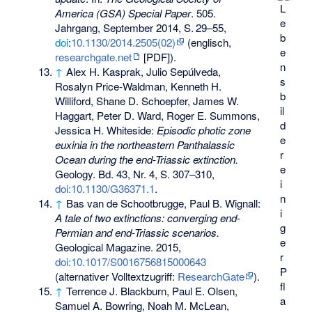
L
America (GSA) Special Paper
. 505.
e
Jahrgang, September 2014,
S.
29–55
,
b
doi
:
10.1130/2014.2505(02)
(englisch,
e
researchgate.net
[PDF]).
n
↑
Alex H. Kasprak, Julio Sepúlveda,
s
Rosalyn Price-Waldman, Kenneth H.
b
Williford, Shane D. Schoepfer, James W.
il
Haggart, Peter D. Ward, Roger E. Summons,
d
Jessica H. Whiteside:
Episodic photic zone
e
euxinia in the northeastern Panthalassic
r
Ocean during the end-Triassic extinction.
e
Geology. Bd. 43, Nr. 4, S. 307–310,
i
doi:10.1130/G36371.1
.
n
↑
Bas van de Schootbrugge, Paul B. Wignall:
i
A tale of two extinctions: converging end-
g
Permian and end-Triassic scenarios.
e
Geological Magazine. 2015,
r
doi:10.1017/S0016756815000643
P
(alternativer Volltextzugriff:
ResearchGate
).
fl
↑
Terrence J. Blackburn, Paul E. Olsen,
a
Samuel A. Bowring, Noah M. McLean,