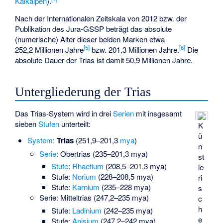
Kalkalpen
).
Nach der Internationalen Zeitskala von 2012 bzw. der
Publikation des Jura-GSSP beträgt das absolute
(numerische) Alter dieser beiden Marken etwa
[
5
]
[
6
]
252,2 Millionen Jahre
bzw. 201,3 Millionen Jahre.
Die
absolute Dauer der Trias ist damit 50,9 Millionen Jahre.
Untergliederung der Trias
Das Trias-System wird in drei
Serien
mit insgesamt
sieben
Stufen
unterteilt:
K
ü
System
:
Trias
(251,9–201,3
mya
)
n
Serie
: Obertrias (235–201,3 mya)
st
Stufe
:
Rhaetium
(208,5–201,3 mya)
le
Stufe:
Norium
(228–208,5 mya)
ri
Stufe:
Karnium
(235–228 mya)
s
Serie: Mitteltrias (247,2–235 mya)
c
h
Stufe:
Ladinium
(242–235 mya)
e
Stufe:
Anisium
(247,2–242 mya)