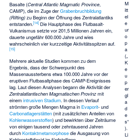
M
Basalte (
Central Atlantic Magmatic Province
,
itt
CAMP), die im Zuge der
Grabenbruchbildung
el
(Rifting)
zu Beginn der Öffnung des Zentralatlantiks
e
[
14
]
entstanden.
Die Hauptphase des Flutbasalt-
ur
Vulkanismus setzte vor 201,5 Millionen Jahren ein,
o
dauerte ungefähr 600.000 Jahre und wies
p
wahrscheinlich vier kurzzeitige Aktivitätsspitzen auf.
a
[
15
]
(„
Mehrere aktuelle Studien kommen zu dem
K
Ergebnis, dass der Schwerpunkt des
e
Massenaussterbens etwa 100.000 Jahre vor der
u
eruptiven Flutbasaltphase des CAMP-Ereignisses
p
lag. Laut diesen Analysen begann die Aktivität der
er
Zentralatlantischen Magmatischen Provinz
mit
gl
einem
intrusiven Stadium
. In dessen Verlauf
a
strömten große Mengen Magma in
Evaporit
- und
d
Carbonatlagerstätten
(mit zusätzlichen Anteilen von
e
Kohlenwasserstoffen
) und bewirkten über Zeiträume
s“
von einigen tausend oder zehntausend Jahren
).
durch
Kontaktmetamorphose
die Ausgasung von
Li
Kohlenstoffdioxid im fünfstelligen