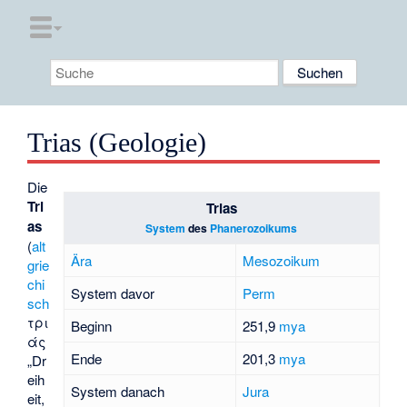
Trias (Geologie)
Die
Tri
Trias
as
System
des
Phanerozoikums
(
alt
Ära
Mesozoikum
grie
chi
System davor
Perm
sch
τρι
Beginn
251,9
mya
άς
Ende
201,3
mya
„Dr
eih
System danach
Jura
eit,