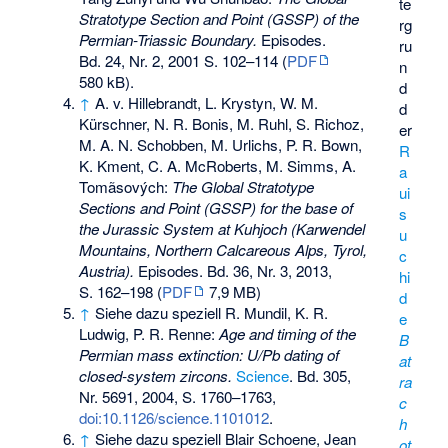
te
Stratotype Section and Point (GSSP) of the
rg
Permian-Triassic Boundary.
Episodes.
ru
Bd. 24, Nr. 2, 2001 S. 102–114 (
PDF
n
580 kB).
d
↑
A. v. Hillebrandt, L. Krystyn, W. M.
d
Kürschner, N. R. Bonis, M. Ruhl, S. Richoz,
er
M. A. N. Schobben, M. Urlichs, P. R. Bown,
R
K. Kment, C. A. McRoberts, M. Simms, A.
a
Tomãsových:
The Global Stratotype
ui
Sections and Point (GSSP) for the base of
s
the Jurassic System at Kuhjoch (Karwendel
u
Mountains, Northern Calcareous Alps, Tyrol,
c
Austria).
Episodes. Bd. 36, Nr. 3, 2013,
hi
S. 162–198 (
PDF
7,9 MB)
d
↑
Siehe dazu speziell R. Mundil, K. R.
e
Ludwig, P. R. Renne:
Age and timing of the
B
Permian mass extinction: U/Pb dating of
at
closed-system zircons.
Science
. Bd. 305,
ra
Nr. 5691, 2004, S. 1760–1763,
c
doi:10.1126/science.1101012
.
h
↑
Siehe dazu speziell Blair Schoene, Jean
ot