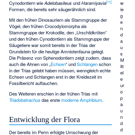
[
11
]
w
Cynodontiern wie
Adelobasileus
und
Haramiyavia
ie
Formen, die bereits sehr säugerähnlich sind.
g
Mit den frühen Dinosauriern als Stammgruppe der
e
Vögel, den frühen Crocodylomorpha als
n
Stammgruppe der Krokodile, den „Urschildkröten“
d
und den frühen Cynodontiern als Stammgruppe der
a
Säugetiere war somit bereits in der Trias der
u
Grundstein für die heutige Amniotenfauna gelegt.
s
Die Präsenz von Sphenodontiern zeigt zudem, dass
M
auch die Ahnen von „
Echsen
“ und
Schlangen
schon
itt
in der Trias gelebt haben müssen, wenngleich echte
el
Echsen und Schlangen erst in der Kreidezeit im
e
Fossilbericht auftauchen.
ur
o
Des Weiteren erschien in der frühen Trias mit
p
Triadobatrachus
das erste
moderne Amphibium
.
a
u
n
Entwicklung der Flora
d
d
Der bereits im Perm erfolgte Umschwung der