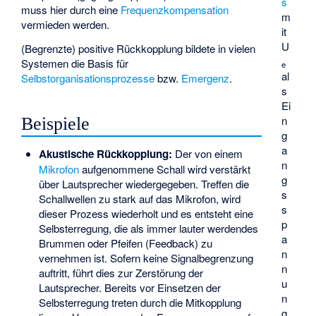
s
muss hier durch eine
Frequenzkompensation
m
vermieden werden.
it
U
(Begrenzte) positive Rückkopplung bildete in vielen
Systemen die Basis für
e
al
Selbstorganisationsprozesse
bzw.
Emergenz
.
s
Ei
n
Beispiele
g
a
Akustische Rückkopplung:
Der von einem
n
Mikrofon
aufgenommene Schall wird verstärkt
g
über Lautsprecher wiedergegeben. Treffen die
s
Schallwellen zu stark auf das Mikrofon, wird
s
dieser Prozess wiederholt und es entsteht eine
p
Selbsterregung, die als immer lauter werdendes
a
Brummen oder Pfeifen (
Feedback
) zu
n
vernehmen ist. Sofern keine Signalbegrenzung
n
auftritt, führt dies zur Zerstörung der
u
Lautsprecher. Bereits vor Einsetzen der
n
Selbsterregung treten durch die Mitkopplung
g,