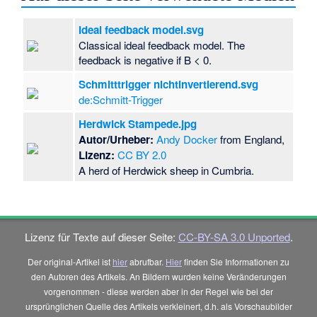
Ideal feedback model.svg
Classical ideal feedback model. The
feedback is negative if B < 0.
Schmitttrigger nichtinvertierend.svg
de:Schmitt-Trigger
Herdwick Stampede.jpg
Autor/Urheber:
Andy Docker
from England,
Lizenz:
CC BY 2.0
A herd of Herdwick sheep in Cumbria.
Lizenz für Texte auf dieser Seite:
CC-BY-SA 3.0 Unported
.
Der original-Artikel ist
hier
abrufbar.
Hier
finden Sie Informationen zu
den Autoren des Artikels. An Bildern wurden keine Veränderungen
vorgenommen - diese werden aber in der Regel wie bei der
ursprünglichen Quelle des Artikels verkleinert, d.h. als Vorschaubilder