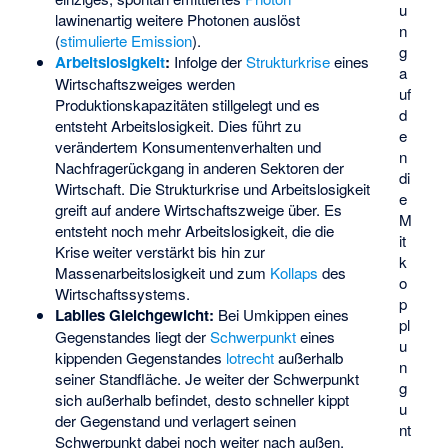
u
lawinenartig weitere Photonen auslöst
n
(
stimulierte Emission
).
g
Arbeitslosigkeit
:
Infolge der
Strukturkrise
eines
a
Wirtschaftszweiges werden
uf
Produktionskapazitäten stillgelegt und es
d
entsteht Arbeitslosigkeit. Dies führt zu
e
verändertem Konsumentenverhalten und
n
Nachfragerückgang in anderen Sektoren der
di
Wirtschaft. Die Strukturkrise und Arbeitslosigkeit
e
greift auf andere Wirtschaftszweige über. Es
M
entsteht noch mehr Arbeitslosigkeit, die die
it
Krise weiter verstärkt bis hin zur
k
Massenarbeitslosigkeit und zum
Kollaps
des
o
Wirtschaftssystems.
p
Labiles Gleichgewicht:
Bei Umkippen eines
pl
Gegenstandes liegt der
Schwerpunkt
eines
u
kippenden Gegenstandes
lotrecht
außerhalb
n
seiner Standfläche. Je weiter der Schwerpunkt
g
sich außerhalb befindet, desto schneller kippt
u
der Gegenstand und verlagert seinen
nt
Schwerpunkt dabei noch weiter nach außen.