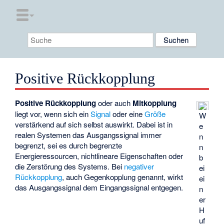
Positive Rückkopplung
Positive Rückkopplung
oder auch
Mitkopplung
liegt vor, wenn sich ein
Signal
oder eine
Größe
W
verstärkend auf sich selbst auswirkt. Dabei ist in
e
realen Systemen das Ausgangssignal immer
n
begrenzt, sei es durch begrenzte
n
Energieressourcen, nichtlineare Eigenschaften oder
b
die Zerstörung des Systems. Bei
negativer
ei
Rückkopplung
, auch Gegenkopplung genannt, wirkt
ei
das Ausgangssignal dem Eingangssignal entgegen.
n
er
H
uf