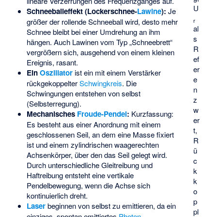
lineare Verzerrungen des Frequenzganges auf.
U
Schneeballeffekt (
Lockerschnee
-
Lawine
):
Je
r
größer der rollende Schneeball wird, desto mehr
al
Schnee bleibt bei einer Umdrehung an ihm
s
hängen. Auch Lawinen vom Typ „Schneebrett“
R
vergrößern sich, ausgehend von einem kleinen
ef
Ereignis, rasant.
er
Ein
Oszillator
ist ein mit einem Verstärker
e
rückgekoppelter
Schwingkreis
. Die
n
Schwingungen entstehen von selbst
z
(Selbsterregung).
w
Mechanisches
Froude-Pendel
:
Kurzfassung:
er
Es besteht aus einer Anordnung mit einem
t,
geschlossenen Seil, an dem eine Masse fixiert
R
ist und einem zylindrischen waagerechten
ü
Achsenkörper, über den das Seil gelegt wird.
c
Durch unterschiedliche Gleitreibung und
k
Haftreibung entsteht eine vertikale
k
Pendelbewegung, wenn die Achse sich
o
kontinuierlich dreht.
p
Laser
beginnen von selbst zu emittieren, da ein
pl
einziges, spontan emittiertes
Photon