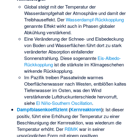
Global steigt mit der Temperatur der
Wasserdampfgehalt der Atmosphäre und damit der
Treibhauseffekt. Der
Wasserdampf-Rückkopplung
genannte Effekt wirkt auch in Phasen globaler
Abkühlung verstärkend.
Eine Veränderung der Schnee- und Eisbedeckung
von Boden und Wasserflächen führt dort zu stark
veränderter Absorption einfallender
Sonnenstrahlung. Diese sogenannte
Eis-Albedo-
Rückkopplung
ist die stärkste im Klimageschehen
wirkende Rückkopplung.
Im Pazifik treiben Passatwinde warmes
Oberflächenwasser nach Westen, entblößen kaltes
Tiefenwasser im Osten, was den Wind
verstärkende Luftdruckunterschiede hervorruft,
siehe
El Niño-Southern Oscillation
.
Dampfblasenkoeffizient
(
Kernreaktoren
):
Ist dieser
positiv, führt eine Erhöhung der Temperatur zu einer
Beschleunigung der Kernreaktion, was wiederum die
Temperatur erhöht. Der
RBMK
war in seiner
ursprünglichen Form mit einem positiven