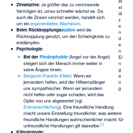
er
Zinseszins:
Je größer das zu verzinsende
st
Vermögen ist, umso schneller wächst es. Da
üt
auch die Zinsen verzinst werden, handelt sich
z
um ein
exponentielles Wachstum
.
e
Beim Rückkopplungs
audion
wird die
n
Rückkopplung genutzt, um den Schwingkreis zu
d
entdämpfen.
e
Psychologie:
n
Bei der
Phobophobie
(Angst vor der Angst)
Ei
steigert sich der Mensch immer weiter in
n
seine Ängste hinein.
g
Benjamin-Franklin-Effekt
: Wenn wir
a
jemandem helfen, wird der Hilfeempfänger
n
uns sympathischer. Wenn wir jemandem
g
nicht helfen oder sogar schaden, wird das
Opfer von uns abgewertet (vgl.
Entmenschlichung
). Eine freundliche Handlung
macht unsere Einstellung freundlicher, was weitere
freundliche Handlungen wahrscheinlicher macht; für
[
1
]
unfreundliche Handlungen gilt dasselbe.
Klimatologie: