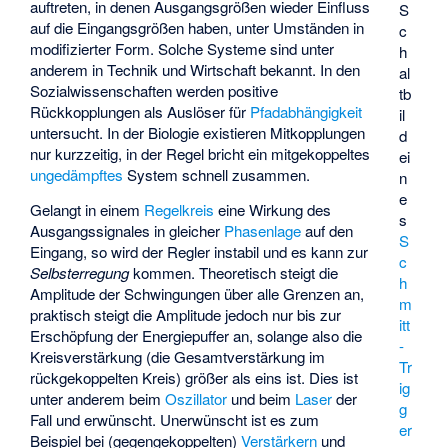
auftreten, in denen Ausgangsgrößen wieder Einfluss
S
auf die Eingangsgrößen haben, unter Umständen in
c
modifizierter Form. Solche Systeme sind unter
h
anderem in Technik und Wirtschaft bekannt. In den
al
Sozialwissenschaften werden positive
tb
Rückkopplungen als Auslöser für
Pfadabhängigkeit
il
untersucht. In der Biologie existieren Mitkopplungen
d
nur kurzzeitig, in der Regel bricht ein mitgekoppeltes
ei
ungedämpftes
System schnell zusammen.
n
e
Gelangt in einem
Regelkreis
eine Wirkung des
s
Ausgangssignales in gleicher
Phasenlage
auf den
S
Eingang, so wird der Regler instabil und es kann zur
c
Selbsterregung
kommen. Theoretisch steigt die
h
Amplitude der Schwingungen über alle Grenzen an,
m
praktisch steigt die Amplitude jedoch nur bis zur
itt
Erschöpfung der Energiepuffer an, solange also die
-
Kreisverstärkung
(die Gesamtverstärkung im
Tr
rückgekoppelten Kreis) größer als eins ist. Dies ist
ig
unter anderem beim
Oszillator
und beim
Laser
der
g
Fall und erwünscht. Unerwünscht ist es zum
er
Beispiel bei (gegengekoppelten)
Verstärkern
und