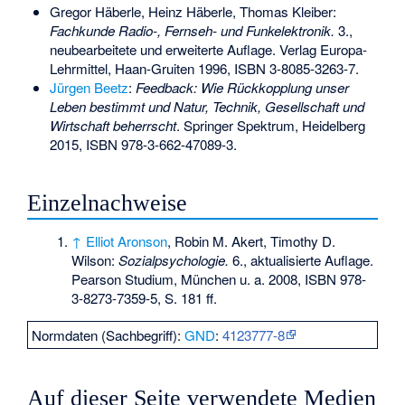
Gregor Häberle, Heinz Häberle, Thomas Kleiber:
Fachkunde Radio-, Fernseh- und Funkelektronik.
3.,
neubearbeitete und erweiterte Auflage. Verlag Europa-
Lehrmittel, Haan-Gruiten 1996,
ISBN 3-8085-3263-7
.
Jürgen Beetz
:
Feedback: Wie Rückkopplung unser
Leben bestimmt und Natur, Technik, Gesellschaft und
Wirtschaft beherrscht
. Springer Spektrum, Heidelberg
2015,
ISBN 978-3-662-47089-3
.
Einzelnachweise
↑
Elliot Aronson
, Robin M. Akert, Timothy D.
Wilson:
Sozialpsychologie.
6., aktualisierte Auflage.
Pearson Studium, München u. a. 2008,
ISBN 978-
3-8273-7359-5
, S. 181 ff.
Normdaten (Sachbegriff):
GND
:
4123777-8
Auf dieser Seite verwendete Medien