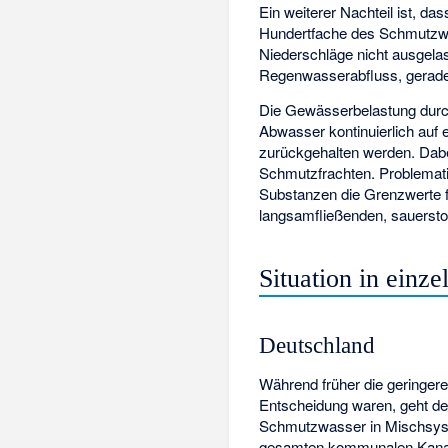
Ein weiterer Nachteil ist, da
Hundertfache des
Schmutzw
Niederschläge nicht ausgelas
Regenwasserabfluss, gerade 
Die Gewässerbelastung durch
Abwasser kontinuierlich auf 
zurückgehalten werden. Dabe
Schmutzfrachten. Problemati
Substanzen die Grenzwerte f
langsamfließenden, sauerst
Situation in einz
Deutschland
Während früher die geringer
Entscheidung waren, geht de
Schmutzwasser in Mischsyste
gesamten kommunalen Kanal