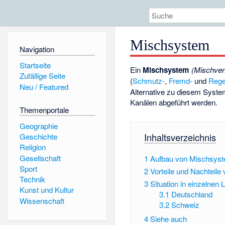
Mischsystem
Navigation
Startseite
Ein
Mischsystem
(Mischver
Zufällige Seite
(
Schmutz-
,
Fremd-
und
Reg
Neu / Featured
Alternative zu diesem Syste
Kanälen abgeführt werden.
Themenportale
Geographie
Inhaltsverzeichnis
Geschichte
Religion
Gesellschaft
1
Aufbau von Mischsys
Sport
2
Vorteile und Nachteil
Technik
3
Situation in einzelnen 
Kunst und Kultur
3.1
Deutschland
Wissenschaft
3.2
Schweiz
4
Siehe auch