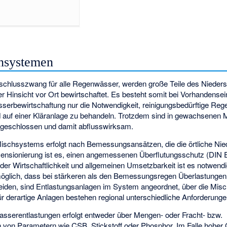
hsystemen
 Anschlusszwang für alle Regenwässer, werden große Teile des Nieder
r Hinsicht vor Ort bewirtschaftet. Es besteht somit bei Vorhandense
serbewirtschaftung nur die Notwendigkeit, reinigungsbedürftige Reg
 auf einer Kläranlage zu behandeln. Trotzdem sind in gewachsenen
ngeschlossen und damit abflusswirksam.
ischsystems erfolgt nach Bemessungsansätzen, die die örtliche Nie
imensionierung ist es, einen angemessenen Überflutungsschutz (DIN 
er Wirtschaftlichkeit und allgemeinen Umsetzbarkeit ist es notwend
möglich, dass bei stärkeren als den Bemessungsregen Überlastungen 
eiden, sind Entlastungsanlagen im System angeordnet, über die Misc
 derartige Anlagen bestehen regional unterschiedliche Anforderunge
serentlastungen erfolgt entweder über Mengen- oder Fracht- bzw.
 von Parametern wie CSB, Stickstoff oder Phosphor. Im Falle hohe