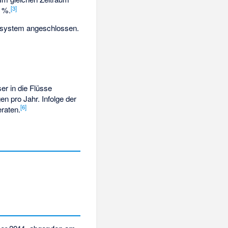
[
3
]
0 %.
chsystem angeschlossen.
r in die Flüsse
en pro Jahr. Infolge der
[
6
]
raten.