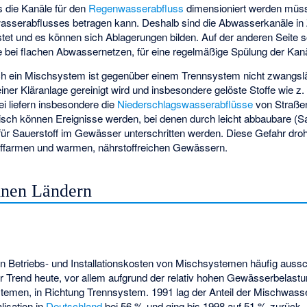
ss die Kanäle für den
Regenwasserabfluss
dimensioniert werden müss
asserabflusses
betragen kann. Deshalb sind die Abwasserkanäle in 
tet und es können sich Ablagerungen bilden. Auf der anderen Seite s
bei flachen Abwassernetzen, für eine regelmäßige Spülung der Kanä
 ein Mischsystem ist gegenüber einem Trennsystem nicht zwangsläu
einer Kläranlage gereinigt wird und insbesondere gelöste Stoffe wie z
i liefern insbesondere die
Niederschlagswasserabflüsse
von Straßen
sch können Ereignisse werden, bei denen durch leicht abbaubare (S
ür Sauerstoff im Gewässer unterschritten werden. Diese Gefahr droh
offarmen und warmen, nährstoffreichen Gewässern.
elnen Ländern
en Betriebs- und Installationskosten von Mischsystemen häufig aussc
r Trend heute, vor allem aufgrund der relativ hohen Gewässerbelastu
men, in Richtung Trennsystem. 1991 lag der Anteil der Mischwasse
isation in
Deutschland
bei 56 % und ging bis 1998 auf 51 % zurück.