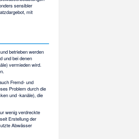
onders sensibler
atzdargebot, mit
t und betrieben werden
nd und bei denen
le) vermieden wird.
en.
m auch Fremd- und
ses Problem durch die
ken und -kanäle), die
ur wenig verdreckte
eit Erstellung der
hmutzte Abwässer