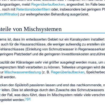
ungsanlagen, meist
Regenüberlaufbecken
, angeordnet. Im Falle bes
. noch mit
Retentionsbodenfiltern
oder, insbesondere bei geringem Pl
tofffiltration
) zur weitergehenden Behandlung ausgerüstet.
hteile von Mischsystemen
ms ist, dass im entwässerten Gebiet nur ein Kanalsystem installier
 auch für die Hausanschlüsse, die weniger aufwendig zu erstellen si
Fehlanschlusses (Einleitung von Schmutzwasser in Regenwasserkanä
 geringere Platzbedarf und die geringeren Investitionskosten anzuführ
apazität der Kläranlagen sehr viel größer ausgelegt werden muss, u
egrenztem Maß verarbeiten zu können. Teilweise umgangen wird die
zur
Mischwasserentlastung
(z. B.
Regenüberlaufbecken
, Speicherbec
ilt werden.
Becken den
Spülstoß
passieren lassen und erst das nachkommende, n
r
leiten. Dies ist allerdings durch den Zuwachs des Schmutzwassers s
 der Fall, was dazu führt, dass im Mischsystem relativ viele versc
[
1
]
[
2
]
ngeleitet werden.