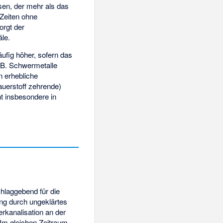
en, der mehr als das
Zeiten ohne
orgt der
le.
fig höher, sofern das
. B. Schwermetalle
 erhebliche
auerstoff zehrende)
t insbesondere in
hlaggebend für die
ng durch ungeklärtes
rkanalisation an der
 Im gleichen Zeitraum