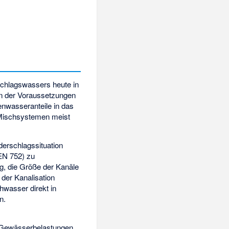
schlagswassers heute in
in der Voraussetzungen
enwasseranteile in das
 Mischsystemen meist
derschlagssituation
EN 752) zu
ig, die Größe der Kanäle
der Kanalisation
hwasser direkt in
n.
r Gewässerbelastungen