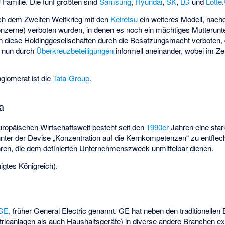
 Familie. Die fünf größten sind
Samsung
,
Hyundai
,
SK
,
LG
und
Lotte
.
ach dem Zweiten Weltkrieg mit den
Keiretsu
ein weiteres Modell, nac
hkonzerne) verboten wurden, in denen es noch ein mächtiges Mutteru
n diese Holdinggesellschaften durch die Besatzungsmacht verboten, 
r nun durch
Überkreuzbeteiligungen
informell aneinander, wobei im 
nglomerat ist die
Tata-Group
.
a
uropäischen Wirtschaftswelt besteht seit den
1990er
Jahren eine star
nter der Devise „Konzentration auf die Kernkompetenzen“ zu entflec
en, die dem definierten Unternehmenszweck unmittelbar dienen.
igtes Königreich).
GE
, früher General Electric genannt. GE hat neben den traditionellen 
trieanlagen als auch Haushaltsgeräte) in diverse andere Branchen ex