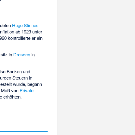
ndeten
Hugo Stinnes
lation ab 1923 unter
0 kontrollierte er ein
sitz in
Dresden
in
also Banken und
urden Steuern in
estellt wurde, begann
em Maß von
Private-
e erhöhten.