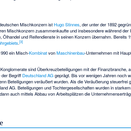
n deutschen Mischkonzern ist
Hugo Stinnes
, der unter der 1892 gegrü
en Mischkonzern zusammenkaufte und insbesondere während der Inf
Ölhandel und Reifendienste in seinen Konzern übernahm. Bereits 192
[
3
]
hrgebiets
.
1990 ein Misch-
Kombinat
von
Maschinenbau
-Unternehmen mit Haupt
e Konglomerate sind Überkreuzbeteiligungen mit der Finanzbranche, 
 der Begriff
Deutschland AG
geprägt. Bis vor wenigen Jahren noch w
nn Beteiligungen veräußert wurden. Als die Veräußerung steuerfrei g
hland AG. Beteiligungen und Tochtergesellschaften wurden in stark
 dann auch mittels Abbau von Arbeitsplätzen die Unternehmenserträg
le