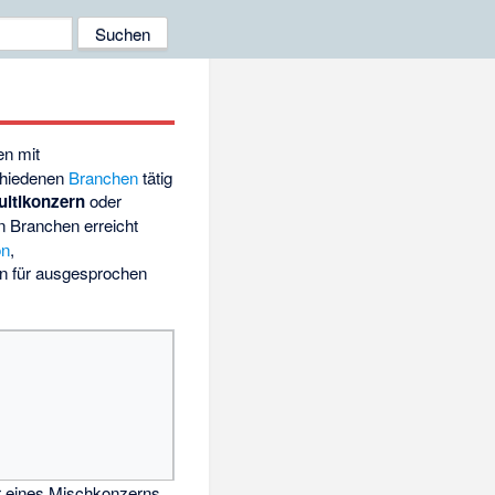
n mit
chiedenen
Branchen
tätig
ultikonzern
oder
en Branchen erreicht
on
,
in für ausgesprochen
ur eines Mischkonzerns