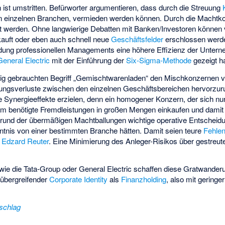
ist umstritten. Befürworter argumentieren, dass durch die Streuung
on einzelnen Branchen, vermieden werden können. Durch die Machtk
ert werden. Ohne langwierige Debatten mit Banken/Investoren können 
erkauft oder eben auch schnell neue
Geschäftsfelder
erschlossen werd
ndung professionellen Managements eine höhere Effizienz der Unter
General Electric
mit der Einführung der
Six-Sigma-Methode
gezeigt ha
llig gebrauchten Begriff „Gemischtwarenladen“ den Mischkonzernen v
ibungsverluste zwischen den einzelnen Geschäftsbereichen hervorzu
ynergieeffekte erzielen, denn ein homogener Konzern, der sich nur
sam benötigte Fremdleistungen in großen Mengen einkaufen und damit
grund der übermäßigen Machtballungen wichtige operative Entschei
nntnis von einer bestimmten Branche hätten. Damit seien teure
Fehle
n
Edzard Reuter
. Eine Minimierung des Anleger-Risikos über gestreu
wie die Tata-Group oder General Electric schaffen diese Gratwanderu
 übergreifender
Corporate Identity
als
Finanzholding
, also mit gering
schlag