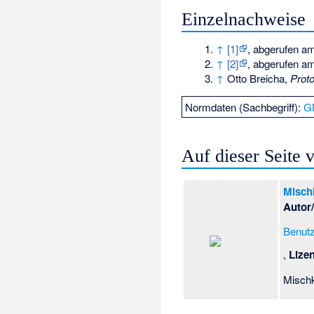
Einzelnachweise
↑
[1]
, abgerufen a
↑
[2]
, abgerufen a
↑
Otto Breicha,
Proto
Normdaten (Sachbegriff):
G
Auf dieser Seite
Misch
Autor
Benutz
,
Lize
Mischk