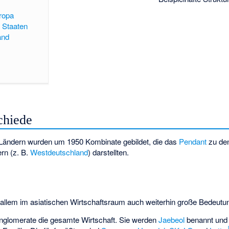
ropa
e Staaten
and
chiede
Ländern wurden um 1950 Kombinate gebildet, die das
Pendant
zu den
rn (z. B.
Westdeutschland
) darstellten.
allem im asiatischen Wirtschaftsraum auch weiterhin große Bedeutu
nglomerate die gesamte Wirtschaft. Sie werden
Jaebeol
benannt und 