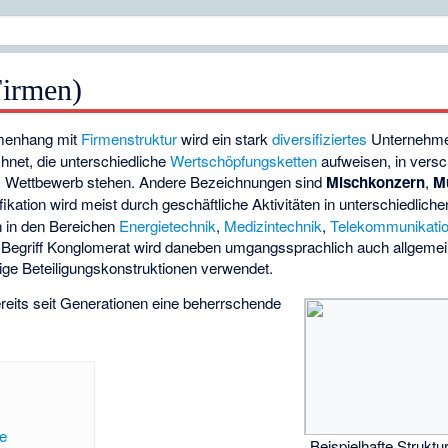
Firmen)
menhang mit
Firmenstruktur
wird ein stark
diversifiziertes
Unternehme
hnet, die unterschiedliche
Wertschöpfungsketten
aufweisen, in vers
im Wettbewerb stehen. Andere Bezeichnungen sind
Mischkonzern
,
M
ifikation wird meist durch geschäftliche Aktivitäten in unterschiedlich
en in den Bereichen
Energietechnik
,
Medizintechnik
,
Telekommunikati
r Begriff Konglomerat wird daneben umgangssprachlich auch allgeme
ige Beteiligungskonstruktionen verwendet.
bereits seit Generationen eine beherrschende
e
Beispielhafte Strukt