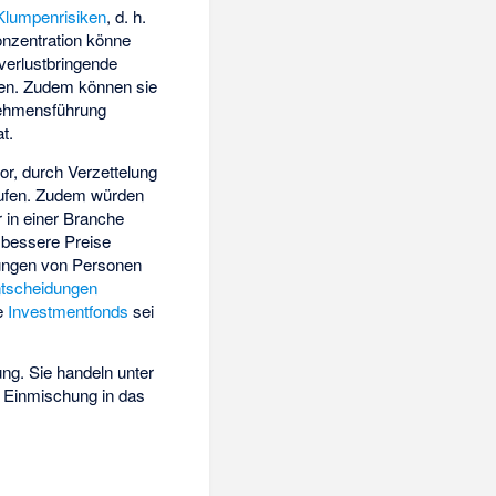
Klumpenrisiken
, d. h.
onzentration könne
verlustbringende
en. Zudem können sie
nehmensführung
t.
or, durch Verzettelung
rufen. Zudem würden
 in einer Branche
 bessere Preise
dungen von Personen
ntscheidungen
te
Investmentfonds
sei
ng. Sie handeln unter
er Einmischung in das