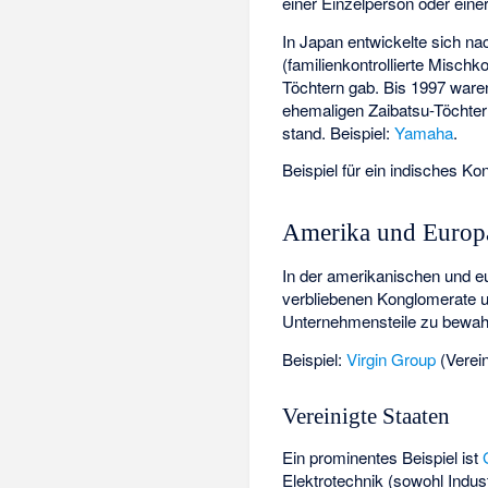
einer Einzelperson oder einer
In Japan entwickelte sich n
(familienkontrollierte Misc
Töchtern gab. Bis 1997 ware
ehemaligen Zaibatsu-Töchte
stand. Beispiel:
Yamaha
.
Beispiel für ein indisches Ko
Amerika und Europ
In der amerikanischen und e
verbliebenen Konglomerate u
Unternehmensteile zu bewahr
Beispiel:
Virgin Group
(Verein
Vereinigte Staaten
Ein prominentes Beispiel ist
Elektrotechnik (sowohl Indus