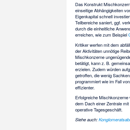
Das Konstrukt Mischkonzern 
einseitige Abhängigkeiten v
Eigenkapital schnell investi
Teilbereiche saniert, ggf. v
durch die einheitliche Anwe
erreichen, wie zum Beispiel
Kritiker werfen mit dem abfä
der Aktivitäten unnötige Re
Mischkonzerne ungenügende S
betätigt, kann z. B. gemein
erzielen. Zudem würden auf
getroffen, die wenig Sachke
programmiert wie im Fall vo
effizienter.
Erfolgreiche Mischkonzerne 
dem Dach einer Zentrale mit
operative Tagesgeschäft.
Siehe auch
:
Konglomeratsab