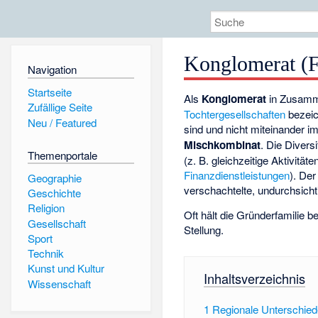
Konglomerat (
Navigation
Startseite
Als
Konglomerat
in Zusam
Zufällige Seite
Tochtergesellschaften
bezeic
Neu / Featured
sind und nicht miteinander 
Mischkombinat
. Die Divers
Themenportale
(z. B. gleichzeitige Aktivität
Finanzdienstleistungen
). De
Geographie
verschachtelte, undurchsicht
Geschichte
Religion
Oft hält die Gründerfamilie 
Gesellschaft
Stellung.
Sport
Technik
Kunst und Kultur
Inhaltsverzeichnis
Wissenschaft
1
Regionale Unterschied