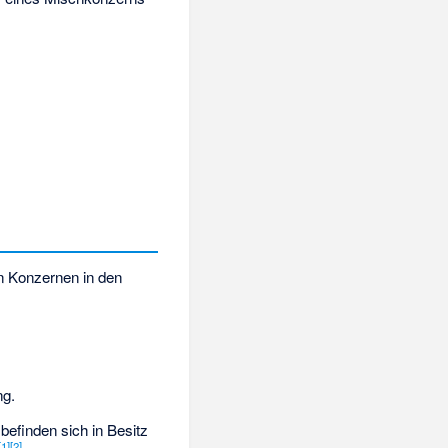
 Konzernen in den
ng.
befinden sich in Besitz
[
1
]
[
2
]