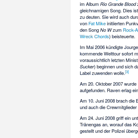
im Album
Rio Grande Blood
gleichnamigen Song. Dies ist 
zu deuten. Sie wird auch d
von
Fat Mike
initiierten
Punkv
den Song
No W
zum
Rock-A
Wreck Chords
) beisteuerte.
Im Mai 2006 kündigte Jourge
kommende Welttour sofort mi
voraussichtlich letzten Minist
Sucker
) beginnen und sich 
[
3
]
Label zuwenden wolle.
Am 20. Oktober 2007 wurde
aufgefunden. Raven erlag ein
Am 10. Juni 2008 brach die 
und auch die Crewmitglieder 
Am 24. Juni 2008 griff ein 
Tränengas an, worauf das Ko
gestellt und der Polizei übe