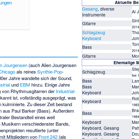
nungen
Aktuelle B
Gesang
, diverse
Al 
Instrumente
Sin
Gitarre
2014
Schlagzeug
Tho
Keyboard
Joh
To
Bass
2014
Gitarre
Mon
Ehemalige M
in Jourgensen
(auch Alien Jourgensen
St
Chicago
als reines
Synthie-Pop
-
Schlagzeug
live
 80er Jahre wandelte sich der Sound,
Bass
La
strial
und
EBM
hinzu. Einige Jahre
Bass
Mar
g von Rhythmusgitarren der
Industrial-
Keyboard
Joh
bekannt ist, vollständig ausgeprägt, was
Rob
Keyboard
n kulminierte. Zu dieser Zeit bestand
1983
Bra
en aus Paul Barker (Bass). Außerdem
Bass
raler Bestandteil eines weit
1984
Keyboard
Mar
 Musikern verschiedenster Bands,
Keyboard, Gesang
Pat
enprojekten resultierte (unter
Keyboard, Gesang
Do
mit Mitgliedern von
Front 242
(als