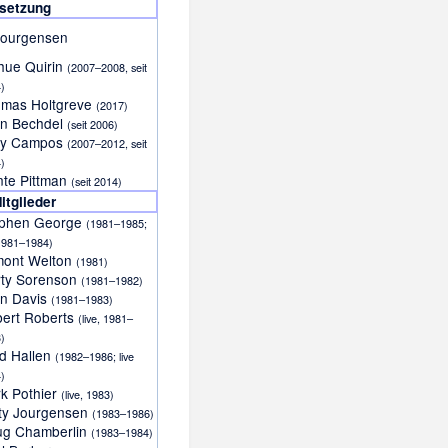
esetzung
Jourgensen
hue Quirin
(2007–2008, seit
)
mas Holtgreve
(2017)
n Bechdel
(seit 2006)
ny Campos
(2007–2012, seit
)
te Pittman
(seit 2014)
itglieder
ephen George
(1981–1985;
 1981–1984)
mont Welton
(1981)
ty Sorenson
(1981–1982)
n Davis
(1981–1983)
ert Roberts
(live, 1981–
)
d Hallen
(1982–1986; live
)
k Pothier
(live, 1983)
ty Jourgensen
(1983–1986)
ug Chamberlin
(1983–1984)