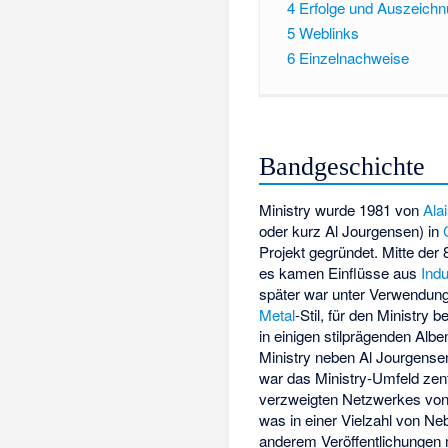
4
Erfolge und Auszeich
5
Weblinks
6
Einzelnachweise
Bandgeschichte
Ministry wurde 1981 von
Ala
oder kurz Al Jourgensen) in
Projekt gegründet. Mitte der
es kamen Einflüsse aus
Indu
später war unter Verwendun
Metal
-Stil, für den Ministry 
in einigen stilprägenden Albe
Ministry neben Al Jourgens
war das Ministry-Umfeld zent
verzweigten Netzwerkes von
was in einer Vielzahl von Neb
anderem Veröffentlichungen 