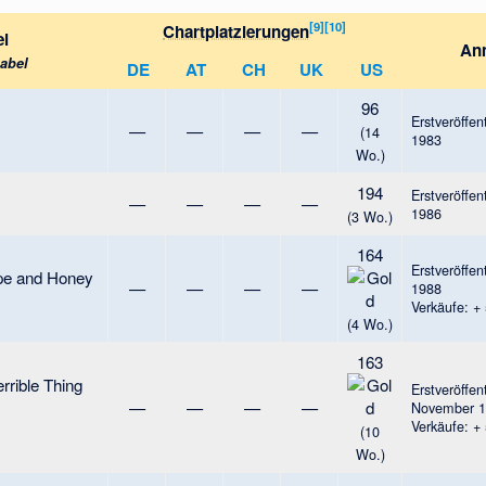
[
9
]
[
10
]
Chartplatzierungen
el
An
abel
DE
AT
CH
UK
US
96
Erstveröffen
—
—
—
—
(14
1983
Wo.)
194
Erstveröffen
—
—
—
—
1986
(3 Wo.)
164
Erstveröffen
pe and Honey
—
—
—
—
1988
Verkäufe: +
(4 Wo.)
163
rrible Thing
Erstveröffen
—
—
—
—
November 
Verkäufe: +
(10
Wo.)