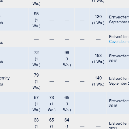
(1 Wo.)
ds
Wo.)
95
r
130
Erstveröffen
—
—
—
(1
September 
(1 Wo.)
ds
Wo.)
Erstveröffen
—
—
—
—
—
Coveralbum
ds
72
99
193
Erstveröffen
—
—
(1
(1
2012
(1 Wo.)
ds
Wo.)
Wo.)
79
ernity
140
Erstveröffen
—
—
—
(1
September 
(1 Wo.)
ds
Wo.)
57
73
65
Erstveröffen
—
—
(1
(1
(1
2018
Wo.)
Wo.)
Wo.)
33
65
64
Erstveröffen
—
—
(1
(1
(1
2021