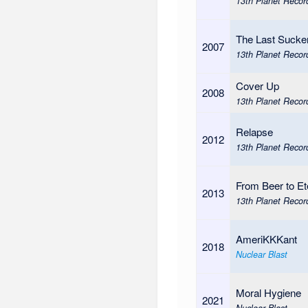
13th Planet Recor
The Last Sucke
2007
13th Planet Recor
Cover Up
2008
13th Planet Recor
Relapse
2012
13th Planet Recor
From Beer to Et
2013
13th Planet Recor
AmeriKKKant
2018
Nuclear Blast
Moral Hygiene
2021
Nuclear Blast