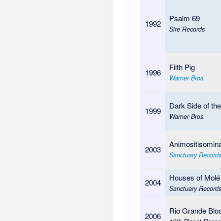
Psalm 69
1992
Sire Records
Filth Pig
1996
Warner Bros.
Dark Side of th
1999
Warner Bros.
Animositisomin
2003
Sanctuary Record
Houses of Molé
2004
Sanctuary Record
Rio Grande Blo
2006