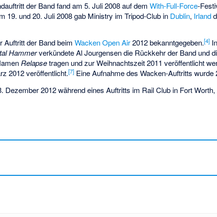
ndauftritt der Band fand am 5. Juli 2008 auf dem
With-Full-Force
-Festi
m 19. und 20. Juli 2008 gab Ministry im Tripod-Club in
Dublin
,
Irland
d
[
4
]
 Auftritt der Band beim
Wacken Open Air
2012 bekanntgegeben.
In
tal Hammer
verkündete Al Jourgensen die Rückkehr der Band und di
 Namen
Relapse
tragen und zur Weihnachtszeit 2011 veröffentlicht wer
[
7
]
z 2012 veröffentlicht.
Eine Aufnahme des Wacken-Auftritts wurde 20
 Dezember 2012 während eines Auftritts im Rail Club in Fort Worth,