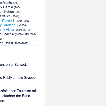
hn Monte
(2004)
y Garcia
(2004)
yan Kehoe
(2004)
k Valles
(2004)
l Raven
†
(2005–2007)
y Jordison
†
(2006)
my Victor
(2005–2012)
e Scaccia
(1989–1995,2003-
2)
on Rossi
(2008–2017)
renze zur Schweiz,
s Publikum die Gruppe
nzösischen Toulouse mit
ruckfahrer der Band
zen.