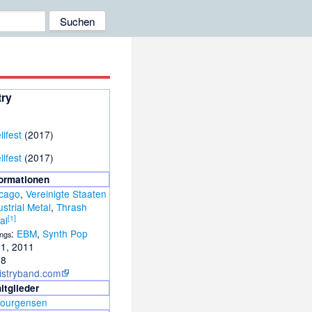
try
llfest
(2017)
llfest
(2017)
formationen
cago
,
Vereinigte Staaten
ustrial Metal
,
Thrash
[
1
]
al
:
EBM
,
Synth Pop
ngs
1, 2011
08
istryband.com
tglieder
Jourgensen