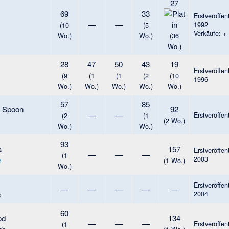
27
69
33
Erstveröffen
—
—
1992
(10
(5
Verkäufe: +
Wo.)
Wo.)
(36
Wo.)
28
47
50
43
19
Erstveröffen
(9
(1
(1
(2
(10
1996
Wo.)
Wo.)
Wo.)
Wo.)
Wo.)
57
85
e Spoon
92
—
—
Erstveröffen
(2
(1
(2 Wo.)
Wo.)
Wo.)
93
a
157
Erstveröffen
—
—
—
(1
2003
(1 Wo.)
s
Wo.)
Erstveröffen
—
—
—
—
—
2004
s
60
od
134
—
—
—
Erstveröffen
(1