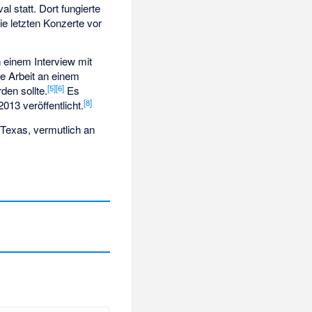
val statt. Dort fungierte
ie letzten Konzerte vor
 einem Interview mit
e Arbeit an einem
[
5
]
[
6
]
den sollte.
Es
[
8
]
13 veröffentlicht.
 Texas, vermutlich an