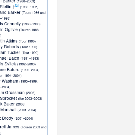
l Barker
(1986–2003)
[
2
]
 Rieflin †
(1986–1995)
and Barker
(Tours 1986 und
2–1993)
is Connelly
(1988–1990)
in Ogilvie
(Touren 1988–
)
tin Atkins
(Tour 1990)
ry Roberts
(Tour 1990)
liam Tucker
(Tour 1990)
hael Balch
(1991–1993)
is Svitek
(1992–2003)
ane Buford
(1996–2004,
en 1994–2004)
y Washam
(1995–1999,
3–2004)
am Grossman
(2003)
 Sprocket
(live 2003–2003)
rk Baker
(2003)
 Marshall
(2003–2004)
x Brody
(2001–2004)
rell James
(Touren 2003 und
)