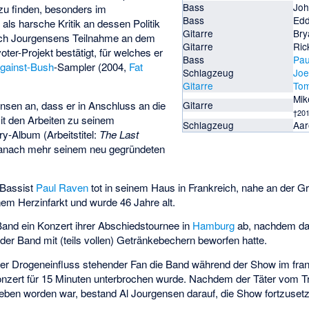
Bass
Jo
zu finden, besonders im
Bass
Edd
als harsche Kritik an dessen Politik
Gitarre
Br
urch Jourgensens Teilnahme an dem
Gitarre
Ric
oter
-Projekt bestätigt, für welches er
Bass
Pau
gainst-Bush
-Sampler (2004,
Fat
Schlagzeug
Joe
Gitarre
Tom
Mik
nsen an, dass er in Anschluss an die
Gitarre
†201
t den Arbeiten zu seinem
Schlagzeug
Aar
ry-Album (Arbeitstitel:
The Last
danach mehr seinem neu gegründeten
 Bassist
Paul Raven
tot in seinem Haus in Frankreich, nahe an der G
em Herzinfarkt und wurde 46 Jahre alt.
Band ein Konzert ihrer Abschiedstournee in
Hamburg
ab, nachdem da
der Band mit (teils vollen) Getränkebechern beworfen hatte.
unter Drogeneinfluss stehender Fan die Band während der Show im fra
nzert für 15 Minuten unterbrochen wurde. Nachdem der Täter vom T
rgeben worden war, bestand Al Jourgensen darauf, die Show fortzuset