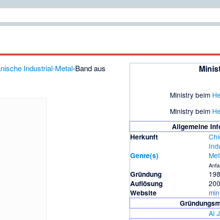
nische
Industrial-Metal
-Band aus
Minis
Ministry beim
He
Ministry beim
He
Allgemeine In
Chi
Herkunft
Ind
Met
Genre(s)
Anfa
198
Gründung
20
Auflösung
min
Website
Gründungsmi
Al 