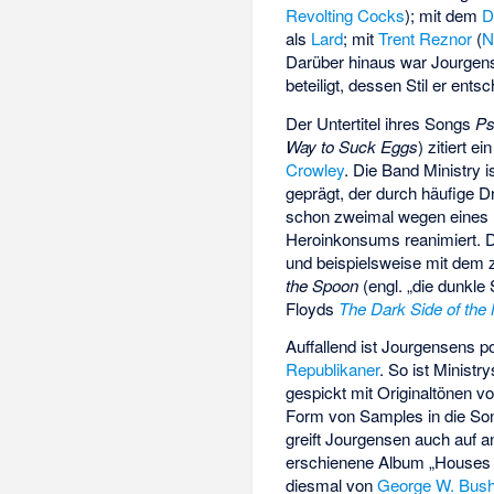
Revolting Cocks
); mit dem
D
als
Lard
; mit
Trent Reznor
(
N
Darüber hinaus war Jourge
beteiligt, dessen Stil er ents
Der Untertitel ihres Songs
Ps
Way to Suck Eggs
) zitiert 
Crowley
. Die Band Ministry 
geprägt, der durch häufige D
schon zweimal wegen eines K
Heroinkonsums reanimiert. 
und beispielsweise mit dem 
the Spoon
(engl. „die dunkle 
Floyds
The Dark Side of the
Auffallend ist Jourgensens 
Republikaner
. So ist Minist
gespickt mit Originaltönen vo
Form von Samples in die Songs
greift Jourgensen auch auf 
erschienene Album „Houses o
diesmal von
George W. Bus