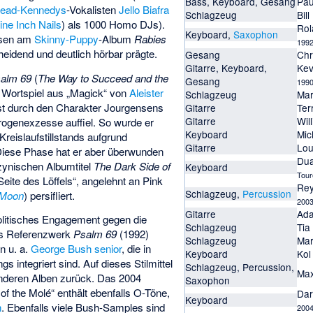
Bass, Keyboard, Gesang
Pau
ead-Kennedys
-Vokalisten
Jello Biafra
Schlagzeug
Bill
ine Inch Nails
) als 1000 Homo DJs).
Rol
Keyboard,
Saxophon
nsen am
Skinny-Puppy
-Album
Rabies
199
cheidend und deutlich hörbar prägte.
Gesang
Chr
Gitarre, Keyboard,
Kev
alm 69
(
The Way to Succeed and the
Gesang
1990
ein Wortspiel aus „Magick“ von
Aleister
Schlagzeug
Mar
ist durch den Charakter Jourgensens
Gitarre
Ter
Gitarre
Wil
rogenexzesse auffiel. So wurde er
Keyboard
Mic
reislaufstillstands aufgrund
Gitarre
Lou
Diese Phase hat er aber überwunden
Du
zynischen Albumtitel
The Dark Side of
Keyboard
Tour
Seite des Löffels“, angelehnt an Pink
Re
Schlagzeug,
Percussion
 Moon
) persifliert.
200
Gitarre
Ad
politisches Engagement gegen die
Schlagzeug
Tia
rys Referenzwerk
Psalm 69
(1992)
Schlagzeug
Ma
n u. a.
George Bush senior
, die in
Keyboard
Kol
 integriert sind. Auf dieses Stilmittel
Schlagzeug, Percussion,
Ma
anderen Alben zurück. Das 2004
Saxophon
f the Molé“ enthält ebenfalls O-Töne,
Dar
Keyboard
h
. Ebenfalls viele Bush-Samples sind
2004