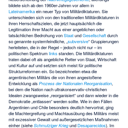
bildete sich ab den 1960er-Jahren vor allem in
Lateinamerika
ein neuer Typ von Militärdiktaturen. Sie
unterschieden sich von den traditionellen Militärdiktaturen in
ihren Herrschaftszielen, die jetzt hauptsächlich die
Legitimation ihrer Macht aus einer angeblichen oder
tatsächlichen Bedrohung von
Staat
und
Gesellschaft
durch
so genannte systemfeindliche, „
subversive
“ Gruppierungen
herleiteten, die in der Regel – jedoch nicht nur – im
politischen Spektrum
links
standen. Die Militärdiktaturen
traten dabei oft als angebliche Retter von Staat, Wirtschaft
und Kultur auf und setzten sich meist für politische
Strukturreformen ein. So bezeichneten etwa die
argentinischen Militärs die von ihnen angestoßene
Entwicklung als
Prozess der Nationalen Reorganisation
,
bei dem die Nation nach ultrakonservativ-christlichen
Idealen zwangsweise „reorganisiert“ und dann wieder in die
Demokratie „entlassen“ werden sollte. Wie in den Fällen
Argentinien und Chile besonders deutlich hervortrat, ging
die Machtergreifung und Machtausübung des Militärs meist
mit exzessiver Gewalt und außergesetzlichen Maßnahmen
einher (siehe
Schmutziger Krieg
und
Desaparecidos
). Im