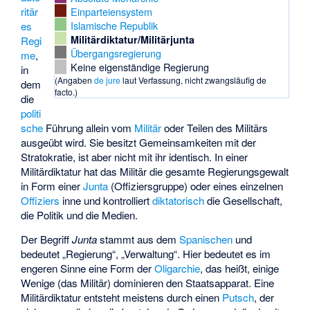
Einparteiensystem
ritär
Islamische Republik
es
Militärdiktatur/Militärjunta
Regi
Übergangsregierung
me
,
Keine eigenständige Regierung
in
(Angaben
de jure
laut Verfassung, nicht zwangsläufig de
dem
facto.)
die
politi
sche
Führung allein vom
Militär
oder Teilen des Militärs
ausgeübt wird. Sie besitzt Gemeinsamkeiten mit der
Stratokratie
, ist aber nicht mit ihr identisch. In einer
Militärdiktatur hat das Militär die gesamte Regierungsgewalt
in Form einer
Junta
(Offiziersgruppe) oder eines einzelnen
Offiziers
inne und kontrolliert
diktatorisch
die Gesellschaft,
die Politik und die Medien.
Der Begriff
Junta
stammt aus dem
Spanischen
und
bedeutet „Regierung“, „Verwaltung“. Hier bedeutet es im
engeren Sinne eine Form der
Oligarchie
, das heißt, einige
Wenige (das Militär) dominieren den Staatsapparat. Eine
Militärdiktatur entsteht meistens durch einen
Putsch
, der