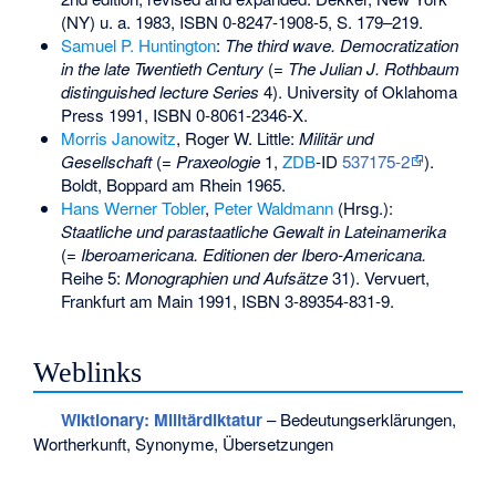
(NY) u. a. 1983,
ISBN 0-8247-1908-5
, S. 179–219.
Samuel P. Huntington
:
The third wave. Democratization
in the late Twentieth Century
(=
The Julian J. Rothbaum
distinguished lecture Series
4). University of Oklahoma
Press 1991,
ISBN 0-8061-2346-X
.
Morris Janowitz
, Roger W. Little:
Militär und
Gesellschaft
(=
Praxeologie
1,
ZDB
-ID
537175-2
).
Boldt, Boppard am Rhein 1965.
Hans Werner Tobler
,
Peter Waldmann
(Hrsg.):
Staatliche und parastaatliche Gewalt in Lateinamerika
(=
Iberoamericana. Editionen der Ibero-Americana.
Reihe 5:
Monographien und Aufsätze
31). Vervuert,
Frankfurt am Main 1991,
ISBN 3-89354-831-9
.
Weblinks
Wiktionary: Militärdiktatur
– Bedeutungserklärungen,
Wortherkunft, Synonyme, Übersetzungen