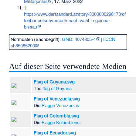
Militärjuntas
, 17. März 2022
↑
https://www.derstandard.at/story/3000000298173/of
fenbar-putschversuch-nach-wahl-in-guinea-
bissau
Normdaten (Sachbegriff):
GND
:
4074805-4
|
LCCN
:
sh85085203
Auf dieser Seite verwendete Medien
Flag of Guyana.svg
The
flag of Guyana
Flag of Venezuela.svg
Die
Flagge Venezuelas
Flag of Colombia.svg
Die
Flagge Kolumbiens
.
Flag of Ecuador.svg