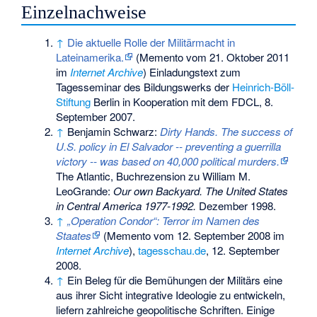
Einzelnachweise
↑
Die aktuelle Rolle der Militärmacht in
Lateinamerika.
(
Memento
vom 21. Oktober 2011
im
Internet Archive
) Einladungstext zum
Tagesseminar des Bildungswerks der
Heinrich-Böll-
Stiftung
Berlin in Kooperation mit dem FDCL, 8.
September 2007.
↑
Benjamin Schwarz:
Dirty Hands. The success of
U.S. policy in El Salvador -- preventing a guerrilla
victory -- was based on 40,000 political murders.
The Atlantic, Buchrezension zu William M.
LeoGrande:
Our own Backyard. The United States
in Central America 1977-1992.
Dezember 1998.
↑
„Operation Condor“: Terror im Namen des
Staates
(
Memento
vom 12. September 2008 im
Internet Archive
),
tagesschau.de
, 12. September
2008.
↑
Ein Beleg für die Bemühungen der Militärs eine
aus ihrer Sicht integrative Ideologie zu entwickeln,
liefern zahlreiche geopolitische Schriften. Einige