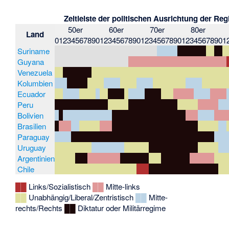
Zeitleiste der politischen Ausrichtung der Re
50er
60er
70er
80er
Land
0
1
2
3
4
5
6
7
8
9
0
1
2
3
4
5
6
7
8
9
0
1
2
3
4
5
6
7
8
9
0
1
2
3
4
5
6
7
8
9
0
1
Suriname
Guyana
Venezuela
Kolumbien
Ecuador
Peru
Bolivien
Brasilien
Paraguay
Uruguay
Argentinien
Chile
██
Links/Sozialistisch
██
Mitte-links
██
Unabhängig/Liberal/Zentristisch
██
Mitte-
rechts/Rechts
██
Diktatur oder Militärregime