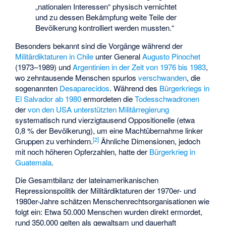
„nationalen Interessen“ physisch vernichtet
und zu dessen Bekämpfung weite Teile der
Bevölkerung kontrolliert werden mussten.“
Besonders bekannt sind die Vorgänge während der
Militärdiktaturen in Chile
unter General
Augusto Pinochet
(1973–1989) und
Argentinien in der Zeit von 1976 bis 1983
,
wo zehntausende Menschen spurlos
verschwanden
, die
sogenannten
Desaparecidos
. Während des
Bürgerkriegs in
El Salvador ab 1980
ermordeten die
Todesschwadronen
der
von den USA unterstützten Militärregierung
systematisch rund vierzigtausend Oppositionelle (etwa
0,8 % der Bevölkerung), um eine Machtübernahme linker
[
2
]
Gruppen zu verhindern.
Ähnliche Dimensionen, jedoch
mit noch höheren Opferzahlen, hatte der
Bürgerkrieg in
Guatemala
.
Die Gesamtbilanz der lateinamerikanischen
Repressionspolitik der Militärdiktaturen der 1970er- und
1980er-Jahre schätzen Menschenrechtsorganisationen wie
folgt ein: Etwa 50.000 Menschen wurden direkt ermordet,
rund 350.000 gelten als gewaltsam und dauerhaft