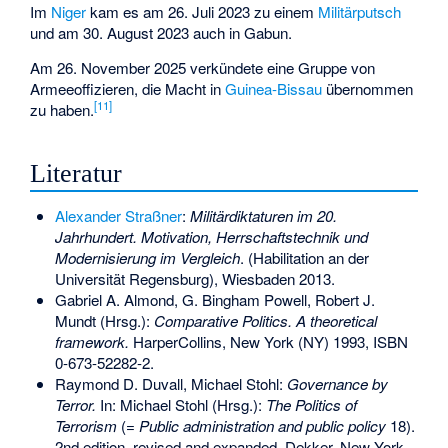
Im
Niger
kam es am 26. Juli 2023 zu einem
Militärputsch
und am 30. August 2023 auch in
Gabun
.
Am 26. November 2025 verkündete eine Gruppe von
Armeeoffizieren, die Macht in
Guinea-Bissau
übernommen
[
11
]
zu haben.
Literatur
Alexander Straßner
:
Militärdiktaturen im 20.
Jahrhundert. Motivation, Herrschaftstechnik und
Modernisierung im Vergleich
. (Habilitation an der
Universität Regensburg), Wiesbaden 2013.
Gabriel A. Almond
, G. Bingham Powell, Robert J.
Mundt (Hrsg.):
Comparative Politics. A theoretical
framework.
HarperCollins, New York (NY) 1993,
ISBN
0-673-52282-2
.
Raymond D. Duvall, Michael Stohl:
Governance by
Terror.
In: Michael Stohl (Hrsg.):
The Politics of
Terrorism
(=
Public administration and public policy
18).
2nd edition, revised and expanded. Dekker, New York