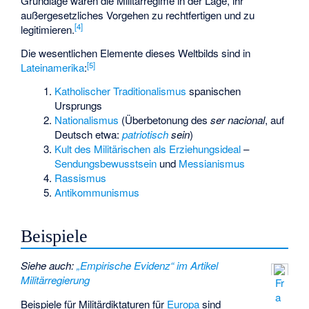
Grundlage waren die Militärregime in der Lage, ihr
außergesetzliches Vorgehen zu rechtfertigen und zu
[
4
]
legitimieren.
Die wesentlichen Elemente dieses Weltbilds sind in
[
5
]
Lateinamerika
:
Katholischer Traditionalismus
spanischen
Ursprungs
Nationalismus
(Überbetonung des
ser nacional
, auf
Deutsch etwa:
patriotisch
sein
)
Kult des Militärischen als Erziehungsideal
–
Sendungsbewusstsein
und
Messianismus
Rassismus
Antikommunismus
Beispiele
Siehe auch
:
„Empirische Evidenz“ im Artikel
Militärregierung
Fr
a
Beispiele für Militärdiktaturen für
Europa
sind