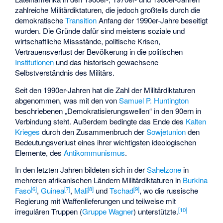
zahlreiche Militärdiktaturen, die jedoch großteils durch die
demokratische
Transition
Anfang der 1990er-Jahre beseitigt
wurden. Die Gründe dafür sind meistens soziale und
wirtschaftliche Missstände, politische Krisen,
Vertrauensverlust der Bevölkerung in die politischen
Institutionen
und das historisch gewachsene
Selbstverständnis des Militärs.
Seit den 1990er-Jahren hat die Zahl der Militärdiktaturen
abgenommen, was mit den von
Samuel P. Huntington
beschriebenen „Demokratisierungswellen“ in den 90ern in
Verbindung steht. Außerdem bedingte das Ende des
Kalten
Krieges
durch den Zusammenbruch der
Sowjetunion
den
Bedeutungsverlust eines ihrer wichtigsten ideologischen
Elemente, des
Antikommunismus
.
In den letzten Jahren bildeten sich in der
Sahelzone
in
mehreren afrikanischen Ländern Militärdiktaturen in
Burkina
[
6
]
[
7
]
[
8
]
[
9
]
Faso
,
Guinea
,
Mali
und
Tschad
, wo die russische
Regierung mit Waffenlieferungen und teilweise mit
[
10
]
irregulären Truppen (
Gruppe Wagner
) unterstützte.