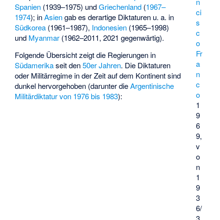
n
Spanien
(1939–1975) und
Griechenland
(
1967–
ci
1974
); in
Asien
gab es derartige Diktaturen u. a. in
s
Südkorea
(1961–1987),
Indonesien
(1965–1998)
c
und
Myanmar
(1962–2011, 2021 gegenwärtig).
o
Fr
Folgende Übersicht zeigt die Regierungen in
a
Südamerika
seit den
50er Jahren
. Die Diktaturen
n
oder Militärregime in der Zeit auf dem Kontinent sind
c
dunkel hervorgehoben (darunter die
Argentinische
o
Militärdiktatur von 1976 bis 1983
):
1
9
6
9,
v
o
n
1
9
3
6/
3