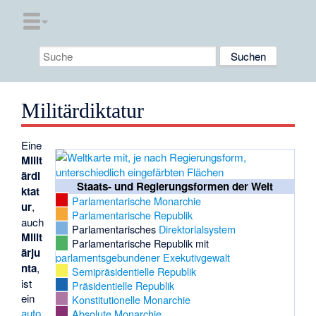
Militärdiktatur
Eine
Milit
ärdi
Staats- und Regierungsformen der Welt
ktat
Parlamentarische Monarchie
ur
,
Parlamentarische Republik
auch
Parlamentarisches
Direktorialsystem
Milit
Parlamentarische Republik mit
ärju
parlamentsgebundener Exekutivgewalt
nta
,
Semipräsidentielle Republik
ist
Präsidentielle Republik
ein
Konstitutionelle Monarchie
auto
Absolute Monarchie