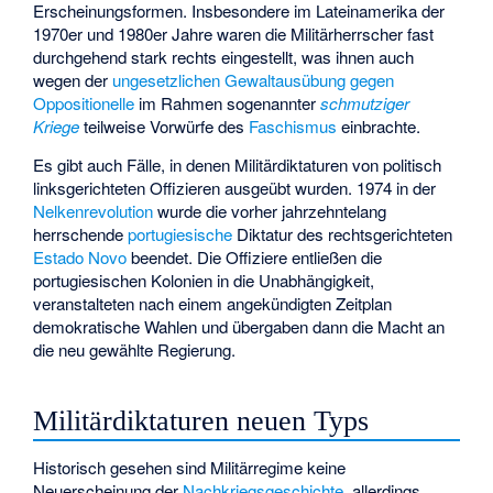
Erscheinungsformen. Insbesondere im Lateinamerika der
1970er und 1980er Jahre waren die Militärherrscher fast
durchgehend stark rechts eingestellt, was ihnen auch
wegen der
ungesetzlichen Gewaltausübung gegen
Oppositionelle
im Rahmen sogenannter
schmutziger
Kriege
teilweise Vorwürfe des
Faschismus
einbrachte.
Es gibt auch Fälle, in denen Militärdiktaturen von politisch
linksgerichteten Offizieren ausgeübt wurden. 1974 in der
Nelkenrevolution
wurde die vorher jahrzehntelang
herrschende
portugiesische
Diktatur des rechtsgerichteten
Estado Novo
beendet. Die Offiziere entließen die
portugiesischen Kolonien in die Unabhängigkeit,
veranstalteten nach einem angekündigten Zeitplan
demokratische Wahlen und übergaben dann die Macht an
die neu gewählte Regierung.
Militärdiktaturen neuen Typs
Historisch gesehen sind Militärregime keine
Neuerscheinung der
Nachkriegsgeschichte
, allerdings