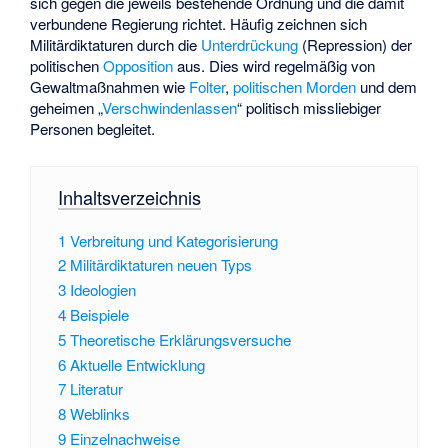
sich gegen die jeweils bestehende Ordnung und die damit
verbundene Regierung richtet. Häufig zeichnen sich
Militärdiktaturen durch die
Unterdrückung
(Repression) der
politischen
Opposition
aus. Dies wird regelmäßig von
Gewaltmaßnahmen wie
Folter
,
politischen Morden
und dem
geheimen „
Verschwindenlassen
“ politisch missliebiger
Personen begleitet.
Inhaltsverzeichnis
1
Verbreitung und Kategorisierung
2
Militärdiktaturen neuen Typs
3
Ideologien
4
Beispiele
5
Theoretische Erklärungsversuche
6
Aktuelle Entwicklung
7
Literatur
8
Weblinks
9
Einzelnachweise