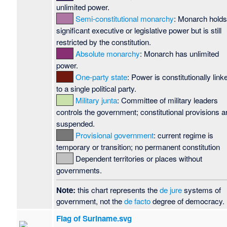
unlimited power.
Semi-constitutional monarchy
: Monarch hold
significant executive or legislative power but is still
restricted by the constitution.
Absolute monarchy
: Monarch has unlimited
power.
One-party state
: Power is constitutionally link
to a single political party.
Military junta
: Committee of military leaders
controls the government; constitutional provisions a
suspended.
Provisional government
: current regime is
temporary or transition; no permanent constitution
Dependent territories or places without
governments.
Note:
this chart represents the
de jure
systems of
government, not the
de facto
degree of democracy.
Flag of Suriname.svg