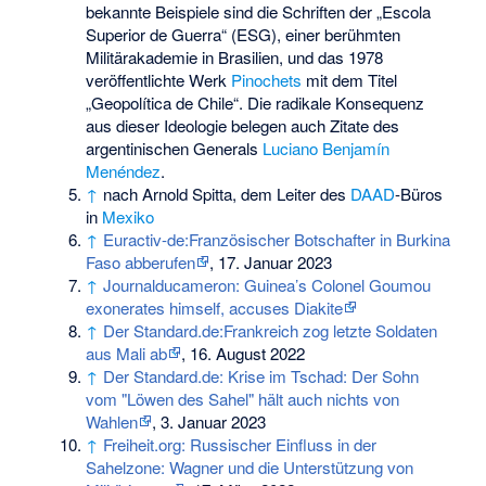
bekannte Beispiele sind die Schriften der „Escola
Superior de Guerra“ (ESG), einer berühmten
Militärakademie in Brasilien, und das 1978
veröffentlichte Werk
Pinochets
mit dem Titel
„Geopolítica de Chile“. Die radikale Konsequenz
aus dieser Ideologie belegen auch Zitate des
argentinischen Generals
Luciano Benjamín
Menéndez
.
↑
nach
Arnold Spitta
, dem Leiter des
DAAD
-Büros
in
Mexiko
↑
Euractiv-de:Französischer Botschafter in Burkina
Faso abberufen
, 17. Januar 2023
↑
Journalducameron: Guinea’s Colonel Goumou
exonerates himself, accuses Diakite
↑
Der Standard.de:Frankreich zog letzte Soldaten
aus Mali ab
, 16. August 2022
↑
Der Standard.de: Krise im Tschad: Der Sohn
vom "Löwen des Sahel" hält auch nichts von
Wahlen
, 3. Januar 2023
↑
Freiheit.org: Russischer Einfluss in der
Sahelzone: Wagner und die Unterstützung von