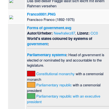
Das Bild dieser Flagge lässt sich leicht mit einem
Rahmen versehen
Franco0001.PNG
Francisco Franco (1892-1975)
Forms of government.svg
Autor/Urheber:
Newfraferz87
,
Lizenz:
CC0
World's states coloured by systems of
government
:
Parliamentary systems
:
Head of government is
elected or nominated by and accountable to the
legislature.
Constitutional monarchy
with a ceremonial
monarch
Parliamentary republic
with a ceremonial
president
Parliamentary republic with an executive
president