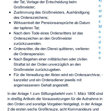
Kl
der Tat, Vorlage der Entscheidung beim
o
Großmeister;
st
Zustimmung des Großmeisters, Aushändigung
er
des Ordenszeichens;
s
Wirksamkeit der Pensionsansprüche ab Datum
M
der tapferen Tat;
o
Nach dem Tode eines Ordensritters ist das
n
Ordenszeichen an den Großmeister
d
zurückzusenden.
s
Ordensritter, die den Dienst quittieren, verlieren
e
die Ordenspension.
e
Nach Begehen einer militärischen oder zivilen
Straftat ist der Orden unverzüglich an den
Großmeister zurückzugeben.
Für die Verwaltung der Akten wird ein Ordensarchivar, -
kanzelist und ein Ordensdiener jeweils mit
angemessenem Gehalt angestellt.
In der Anlage 1 zum Stiftungsbefehl vom 1. März 1806 sind
in dreißig Artikeln die Voraussetzungen für die Aufnahme in
den Orden und sonstige Vorgaben festgelegt, in der Anlage
2 die ersten sechs Großkreuze, acht Kommandeurs und