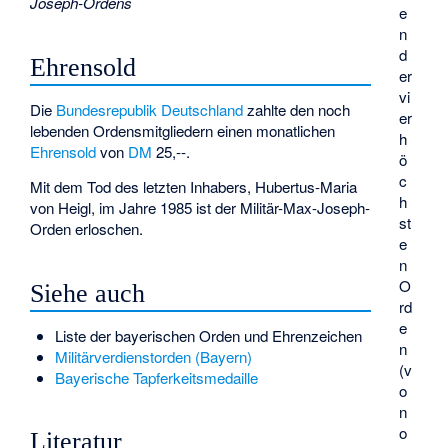
Joseph-Ordens
e
n
d
Ehrensold
er
vi
Die
Bundesrepublik Deutschland
zahlte den noch
er
lebenden Ordensmitgliedern einen monatlichen
h
Ehrensold
von
DM
25,--.
ö
c
Mit dem Tod des letzten Inhabers,
Hubertus-Maria
h
von Heigl
, im Jahre 1985 ist der Militär-Max-Joseph-
st
Orden erloschen.
e
n
O
Siehe auch
rd
e
Liste der bayerischen Orden und Ehrenzeichen
n
Militärverdienstorden (Bayern)
(v
Bayerische Tapferkeitsmedaille
o
n
o
Literatur