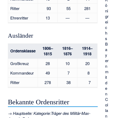
ö
Ritter
93
55
281
ni
gr
Ehrenritter
13
—
—
ei
c
h
Ausländer
s
B
1806–
1816–
1914–
a
Ordensklasse
1815
1876
1918
y
er
Großkreuz
28
10
20
n
m
Kommandeur
49
7
8
it
Ritter
278
38
7
d
e
n
C
Bekannte Ordensritter
ol
la
→
Hauptseite
:
Kategorie:Träger des Militär-Max-
n