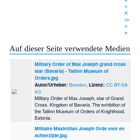
n
K
ro
n
e
Auf dieser Seite verwendete Medien
Military Order of Max Joseph grand cross
star (Bavaria) - Tallinn Museum of
Orders.jpg
Autor/Urheber:
Borodun
,
Lizenz:
CC BY-SA
4.0
Military Order of Max Joseph, star of Grand
Cross. Kingdom of Bavaria. The exhibition of
the Tallinn Museum of Orders of Knighthood,
Estonia.
Militaire Maximilian Joseph Orde voor en
achterzijde.jpg