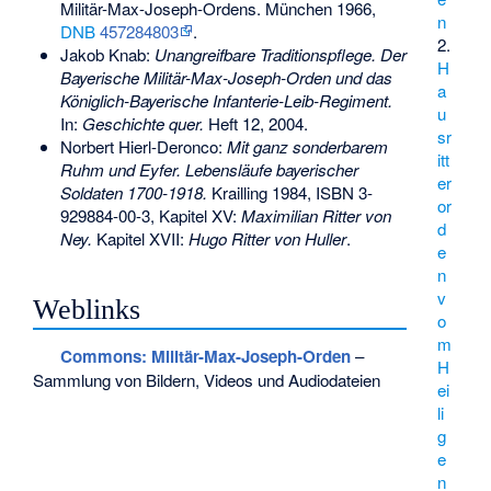
Militär-Max-Joseph-Ordens. München 1966,
n
DNB
457284803
.
2.
Jakob Knab:
Unangreifbare Traditionspflege. Der
H
Bayerische Militär-Max-Joseph-Orden und das
a
Königlich-Bayerische Infanterie-Leib-Regiment.
u
In:
Geschichte quer.
Heft 12, 2004.
sr
Norbert Hierl-Deronco:
Mit ganz sonderbarem
itt
Ruhm und Eyfer. Lebensläufe bayerischer
er
Soldaten 1700-1918.
Krailling 1984,
ISBN 3-
or
929884-00-3
, Kapitel XV:
Maximilian Ritter von
d
Ney.
Kapitel XVII:
Hugo Ritter von Huller
.
e
n
v
Weblinks
o
m
Commons
: Militär-Max-Joseph-Orden
–
H
Sammlung von Bildern, Videos und Audiodateien
ei
li
g
e
n