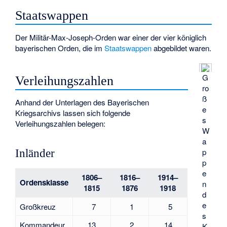
Staatswappen
Der Militär-Max-Joseph-Orden war einer der vier königlich
bayerischen Orden, die im
Staatswappen
abgebildet waren.
G
Verleihungszahlen
ro
ß
Anhand der Unterlagen des Bayerischen
e
Kriegsarchivs lassen sich folgende
s
Verleihungszahlen belegen:
W
a
p
Inländer
p
e
1806–
1816–
1914–
Ordensklasse
n
1815
1876
1918
d
e
Großkreuz
7
1
5
s
Kommandeur
13
2
14
K