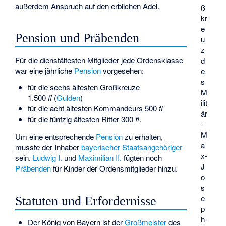
außerdem Anspruch auf den erblichen Adel.
ß
kr
e
Pension und Präbenden
u
z
Für die dienstältesten Mitglieder jede Ordensklasse
d
war eine jährliche
Pension
vorgesehen:
e
s
für die sechs ältesten Großkreuze
M
1.500
fl
(
Gulden
)
ilit
für die acht ältesten Kommandeurs 500
fl
är
für die fünfzig ältesten Ritter 300
fl
.
-
M
Um eine entsprechende
Pension
zu erhalten,
a
musste der Inhaber
bayerischer Staatsangehöriger
x-
sein.
Ludwig I.
und
Maximilian II.
fügten noch
J
Präbenden
für Kinder der Ordensmitglieder hinzu.
o
s
e
Statuten und Erfordernisse
p
h-
Der König von Bayern ist der
Großmeister
des