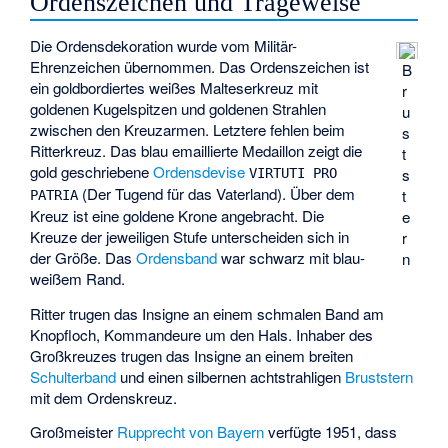
Ordenszeichen und Trageweise
Die Ordensdekoration wurde vom Militär-
Ehrenzeichen übernommen. Das Ordenszeichen ist
B
ein goldbordiertes weißes Malteserkreuz mit
r
goldenen Kugelspitzen und goldenen Strahlen
u
zwischen den Kreuzarmen. Letztere fehlen beim
s
Ritterkreuz. Das blau emaillierte Medaillon zeigt die
t
gold geschriebene
Ordensdevise
s
VIRTUTI PRO
(Der Tugend für das Vaterland). Über dem
t
PATRIA
Kreuz ist eine goldene Krone angebracht. Die
e
Kreuze der jeweiligen Stufe unterscheiden sich in
r
der Größe. Das
Ordensband
war schwarz mit blau-
n
weißem Rand.
Ritter trugen das Insigne an einem schmalen Band am
Knopfloch, Kommandeure um den Hals. Inhaber des
Großkreuzes trugen das Insigne an einem breiten
Schulterband
und einen silbernen achtstrahligen
Bruststern
mit dem Ordenskreuz.
Großmeister
Rupprecht von Bayern
verfügte 1951, dass