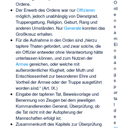
O
Ordens.
rd
Der Erwerb des Ordens war nur
Offizieren
e
möglich, jedoch unabhängig von Dienstgrad,
n
Truppengattung, Religion, Geburt, Rang und
s
anderen Umständen. Nur
Generale
konnten das
a
Großkreuz erhalten.
m
Für die Aufnahme in den Orden sind „hierzu
Ei
tapfere Thaten gefordert, und zwar solche, die
n
ein Offizier entweder ohne Verantwortung hätte
g
unterlassen können, und zum Nutzen der
a
Armee
gereichen, oder welche mit
n
außerordentlicher Klugheit, oder Muth und
g
Entschlossenheit zur besonderen Ehre und
s
Vortheil der Armee oder der Truppe ausgeführt
p
worden sind.“ (Art. IX.)
or
Eingabe der tapferen Tat, Beweisvorlage und
ta
Benennung von Zeugen bei dem jeweiligen
l
Kommandierenden General, Überprüfung, ob
d
die Tat nicht mit der Aufopferung der
e
Mannschaften erfolgt ist;
s
Zusammenkunft des Kapitels zur Überprüfung