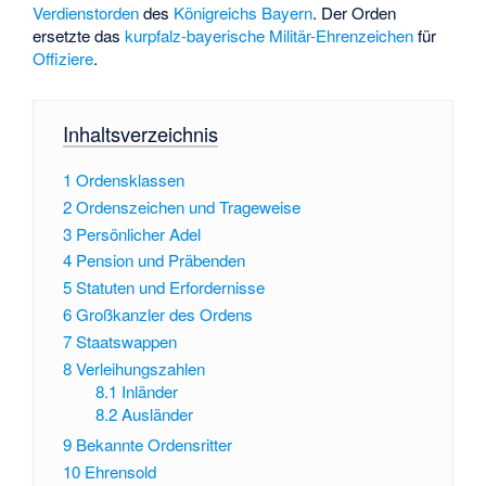
Verdienstorden
des
Königreichs Bayern
. Der Orden
ersetzte das
kurpfalz-bayerische Militär-Ehrenzeichen
für
Offiziere
.
Inhaltsverzeichnis
1
Ordensklassen
2
Ordenszeichen und Trageweise
3
Persönlicher Adel
4
Pension und Präbenden
5
Statuten und Erfordernisse
6
Großkanzler des Ordens
7
Staatswappen
8
Verleihungszahlen
8.1
Inländer
8.2
Ausländer
9
Bekannte Ordensritter
10
Ehrensold