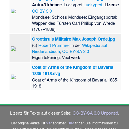
Autor/Urheber:
Luckyprof
Luckyprof
,
Lizenz:
CC BY 3.0
Mondsee: Schloss Mondsee: Eingangsportal:
Wappen des Fürsten Carl Philipp von Wrede
(1767–1838)
Grootkruis Militaire Max Joseph Orde.jpg
(c)
Robert Prummel
in der
Wikipedia auf
Niederländisch
,
CC BY-SA 3.0
Eigen tekening. Veel werk
Coat of Arms of the Kingdom of Bavaria
1835-1918.svg
Coat of Arms of the Kingdom of Bavaria 1835-
1918
Lizenz für Texte auf dieser Seite:
CC-BY-SA 3.0 Unported
.
Der original-Artikel ist
hier
abrufbar.
Hier
finden Sie Informationen zu
den Autoren des Artikels. An Bildern wurden keine Veränderungen