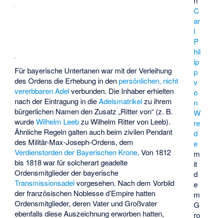
n
A
C
d
ar
l
e
P
l
hil
ip
Für bayerische Untertanen war mit der Verleihung
p
des Ordens die Erhebung in den
persönlichen, nicht
v
vererbbaren Adel
verbunden. Die Inhaber erhielten
o
nach der Eintragung in die
Adelsmatrikel
zu ihrem
n
bürgerlichen Namen den Zusatz „Ritter von“ (z. B.
W
wurde
Wilhelm Leeb
zu Wilhelm Ritter von Leeb).
re
Ähnliche Regeln galten auch beim zivilen Pendant
d
des Militär-Max-Joseph-Ordens, dem
e
Verdienstorden der Bayerischen Krone
. Von 1812
m
bis 1818 war für solcherart geadelte
it
Ordensmitglieder der bayerische
d
Transmissionsadel
vorgesehen. Nach dem Vorbild
e
der französischen
Noblesse d’Empire
hatten
m
Ordensmitglieder, deren Vater und Großvater
G
ebenfalls diese Auszeichnung erworben hatten,
ro