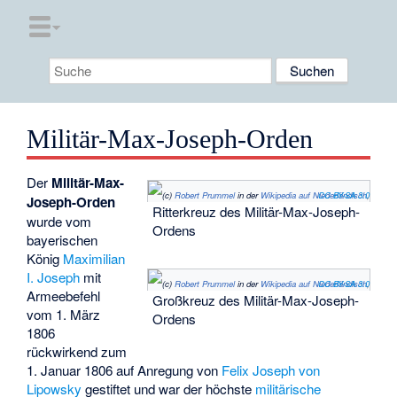
Militär-Max-Joseph-Orden
Der
Militär-Max-
(c)
Robert Prummel
in der
Wikipedia auf Niederländisch
CC BY-SA 3.0
,
Joseph-Orden
Ritterkreuz des Militär-Max-Joseph-
wurde vom
Ordens
bayerischen
König
Maximilian
I. Joseph
mit
(c)
Robert Prummel
in der
Wikipedia auf Niederländisch
CC BY-SA 3.0
,
Armeebefehl
Großkreuz des Militär-Max-Joseph-
vom 1. März
Ordens
1806
rückwirkend zum
1. Januar 1806 auf Anregung von
Felix Joseph von
Lipowsky
gestiftet und war der höchste
militärische