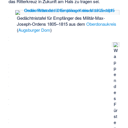
das Ritterkreuz in Zukunft am Hals zu tragen sei.
Gedächtnistafel für Empfänger des Militär-Max-
P
Joseph-Ordens 1805–1815 aus dem
Oberdonaukreis
e
(
Augsburger Dom
)
r
s
W
ö
a
p
n
p
l
e
n
i
d
c
e
s
h
F
e
ür
st
r
e