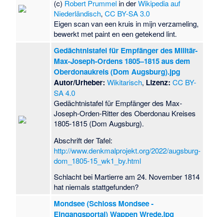
(c)
Robert Prummel
in der
Wikipedia auf
Niederländisch
,
CC BY-SA 3.0
Eigen scan van een kruis in mijn verzameling,
bewerkt met paint en een getekend lint.
Gedächtnistafel für Empfänger des Militär-
Max-Joseph-Ordens 1805–1815 aus dem
Oberdonaukreis (Dom Augsburg).jpg
Autor/Urheber:
Wikitarisch
,
Lizenz:
CC BY-
SA 4.0
Gedächtnistafel für Empfänger des Max-
Joseph-Orden-Ritter des Oberdonau Kreises
1805-1815 (Dom Augsburg).
Abschrift der Tafel:
http://www.denkmalprojekt.org/2022/augsburg-
dom_1805-15_wk1_by.html
Schlacht bei Martierre am 24. November 1814
hat niemals stattgefunden?
Mondsee (Schloss Mondsee -
Eingangsportal) Wappen Wrede.jpg