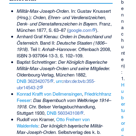
b
e
Militär-Max-Joseph-Orden
. In: Gustav Knussert
n
(Hrsg.):
Orden, Ehren- und Verdienstzeichen,
n
Denk- und Dienstalterszeichen in Bayern
. Franz,
a
München 1877,
S.
63–87
(
google.com
).
c
Arnhard Graf Klenau:
Orden in Deutschland und
h
Österreich.
Band II:
Deutsche Staaten (1806–
u
1918).
Teil I:
Anhalt–Hannover.
Offenbach 2008,
nt
ISBN 3-937064-13-3
, S. 102–109.
e
Baptist Schrettinger:
Der Königlich Bayerische
n)
Militär-Max-Joseph-Orden und seine Mitglieder.
:
Oldenbourg-Verlag, München 1882,
1.
DNB
362342075
.
urn
:
nbn:de:bvb:355-
H
ubr14543-2
u
Konrad Krafft von Dellmensingen
,
Friedrichfranz
b
Feeser
:
Das Bayernbuch vom Weltkriege 1914–
er
1918.
Chr. Belser Verlagsbuchhandlung,
tu
Stuttgart 1930,
DNB
560343108
.
s
Rudolf von Kramer,
Otto Freiherr von
or
Waldenfels
:
Der königlich bayerische Militär-
d
Max-Joseph-Orden.
Selbstverlag des k. b.
e