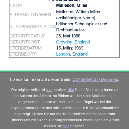
Malleson, Miles
NAME
Malleson, William Miles
ALTERNATIVNAMEN
(vollständiger Name)
britischer Schauspieler und
KURZBESCHREIBUNG
Drehbuchautor
GEBURTSDATUM
25. Mai 1888
GEBURTSORT
Croydon
,
England
STERBEDATUM
15. März 1969
STERBEORT
London
,
England
Lizenz für Texte auf dieser Seite:
CC-BY-SA 3.0 Unported
.
Der original-Artikel ist
hier
abrufbar.
Hier
finden Sie Informationen zu
den Autoren des Artikels. An Bildern wurden keine Veränderungen
vorgenommen - diese werden aber in der Regel wie bei der
ursprünglichen Quelle des Artikels verkleinert, d.h. als Vorschaubilder
angezeigt. Klicken Sie auf ein Bild für weitere Informationen zum
Urheber und zur Lizenz. Die vorgenommenen Änderungen am Artikel
können Sie
hier
einsehen.