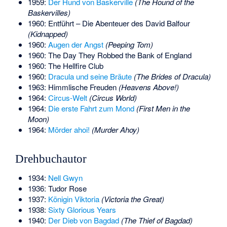
1959:
Der Hund von Baskerville
(The Hound of the
Baskervilles)
1960:
Entführt – Die Abenteuer des David Balfour
(Kidnapped)
1960:
Augen der Angst
(Peeping Tom)
1960: The Day They Robbed the Bank of England
1960: The Hellfire Club
1960:
Dracula und seine Bräute
(The Brides of Dracula)
1963: Himmlische Freuden
(Heavens Above!)
1964:
Circus-Welt
(Circus World)
1964:
Die erste Fahrt zum Mond
(First Men in the
Moon)
1964:
Mörder ahoi!
(Murder Ahoy)
Drehbuchautor
1934:
Nell Gwyn
1936: Tudor Rose
1937:
Königin Viktoria
(Victoria the Great)
1938:
Sixty Glorious Years
1940:
Der Dieb von Bagdad
(The Thief of Bagdad)