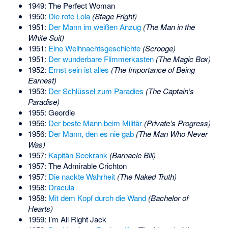
1949: The Perfect Woman
1950:
Die rote Lola
(Stage Fright)
1951:
Der Mann im weißen Anzug
(The Man in the
White Suit)
1951:
Eine Weihnachtsgeschichte
(Scrooge)
1951:
Der wunderbare Flimmerkasten
(The Magic Box)
1952:
Ernst sein ist alles
(The Importance of Being
Earnest)
1953:
Der Schlüssel zum Paradies
(The Captain’s
Paradise)
1955: Geordie
1956:
Der beste Mann beim Militär
(Private’s Progress)
1956:
Der Mann, den es nie gab
(The Man Who Never
Was)
1957:
Kapitän Seekrank
(Barnacle Bill)
1957: The Admirable Crichton
1957:
Die nackte Wahrheit
(The Naked Truth)
1958:
Dracula
1958:
Mit dem Kopf durch die Wand
(Bachelor of
Hearts)
1959: I’m All Right Jack