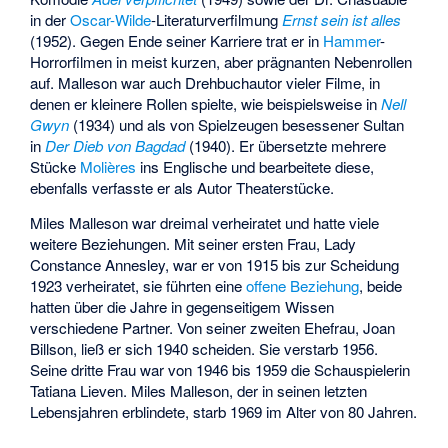
in der
Oscar-Wilde
-Literaturverfilmung
Ernst sein ist alles
(1952). Gegen Ende seiner Karriere trat er in
Hammer
-
Horrorfilmen in meist kurzen, aber prägnanten Nebenrollen
auf. Malleson war auch Drehbuchautor vieler Filme, in
denen er kleinere Rollen spielte, wie beispielsweise in
Nell
Gwyn
(1934) und als von Spielzeugen besessener Sultan
in
Der Dieb von Bagdad
(1940). Er übersetzte mehrere
Stücke
Molières
ins Englische und bearbeitete diese,
ebenfalls verfasste er als Autor Theaterstücke.
Miles Malleson war dreimal verheiratet und hatte viele
weitere Beziehungen. Mit seiner ersten Frau,
Lady
Constance Annesley
, war er von 1915 bis zur Scheidung
1923 verheiratet, sie führten eine
offene Beziehung
, beide
hatten über die Jahre in gegenseitigem Wissen
verschiedene Partner. Von seiner zweiten Ehefrau, Joan
Billson, ließ er sich 1940 scheiden. Sie verstarb 1956.
Seine dritte Frau war von 1946 bis 1959 die Schauspielerin
Tatiana Lieven. Miles Malleson, der in seinen letzten
Lebensjahren erblindete, starb 1969 im Alter von 80 Jahren.