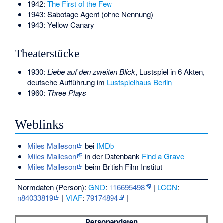
1942:
The First of the Few
1943: Sabotage Agent (ohne Nennung)
1943: Yellow Canary
Theaterstücke
1930:
Liebe auf den zweiten Blick
, Lustspiel in 6 Akten,
deutsche Aufführung im
Lustspielhaus Berlin
1960:
Three Plays
Weblinks
Miles Malleson
bei
IMDb
Miles Malleson
in der Datenbank
Find a Grave
Miles Malleson
beim British Film Institut
Normdaten (Person):
GND
:
116695498
|
LCCN
:
n84033819
|
VIAF
:
79174894
|
Personendaten