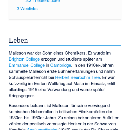
2.3
Theaterstücke
3
Weblinks
Leben
Malleson war der Sohn eines Chemikers. Er wurde im
Brighton College
erzogen und studierte später am
Emmanuel College
in
Cambridge
. In den 1910er-Jahren
sammelte Malleson erste Bühnenerfahrungen und nahm
Schauspielunterricht bei
Herbert Beerbohm Tree
. Er war
kurzzeitig im Ersten Weltkrieg auf Malta im Einsatz, erlitt
allerdings 1915 eine Verwundung und wurde später
Kriegsgegner.
Besonders bekannt ist Malleson für seine vorwiegend
komischen Nebenrollen in britischen Filmkomödien der
1930er- bis 1960er-Jahre. Zu seinen bekannteren Auftritten
zählen der poetisch veranlagte Henker in der Schwarzen
Komödie
Adel verpflichtet
(1949) sowie der Dr. Chasuable