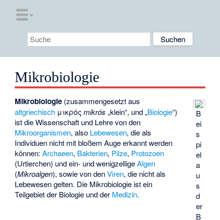
Mikrobiologie
Mikrobiologie
(zusammengesetzt aus
altgriechisch
μικρός
mikrós
„klein“, und „
Biologie
“)
B
ist die Wissenschaft und Lehre von den
ei
Mikroorganismen
, also
Lebewesen
, die als
s
Individuen nicht mit bloßem Auge erkannt werden
pi
können:
Archaeen
,
Bakterien
,
Pilze
,
Protozoen
el
(Urtierchen) und ein- und wenigzellige
Algen
a
(
Mikroalgen
), sowie von den
Viren
, die nicht als
u
Lebewesen gelten. Die Mikrobiologie ist ein
s
Teilgebiet der Biologie und der
Medizin
.
d
er
B