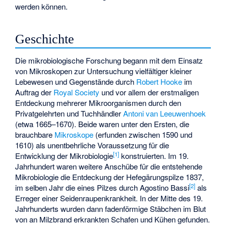
werden können.
Geschichte
Die mikrobiologische Forschung begann mit dem Einsatz
von Mikroskopen zur Untersuchung vielfältiger kleiner
Lebewesen und Gegenstände durch
Robert Hooke
im
Auftrag der
Royal Society
und vor allem der erstmaligen
Entdeckung mehrerer Mikroorganismen durch den
Privatgelehrten und Tuchhändler
Antoni van Leeuwenhoek
(etwa 1665–1670). Beide waren unter den Ersten, die
brauchbare
Mikroskope
(erfunden zwischen 1590 und
1610) als unentbehrliche Voraussetzung für die
[
1
]
Entwicklung der Mikrobiologie
konstruierten. Im 19.
Jahrhundert waren weitere Anschübe für die entstehende
Mikrobiologie die Entdeckung der Hefegärungspilze 1837,
[
2
]
im selben Jahr die eines Pilzes durch
Agostino Bassi
als
Erreger einer Seidenraupenkrankheit. In der Mitte des 19.
Jahrhunderts wurden dann fadenförmige Stäbchen im Blut
von an Milzbrand erkrankten Schafen und Kühen gefunden.