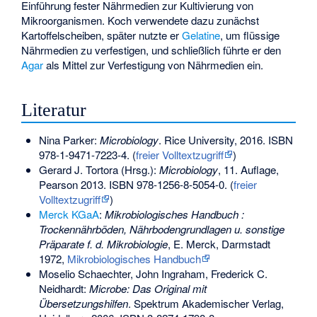
Einführung fester Nährmedien zur Kultivierung von
Mikroorganismen. Koch verwendete dazu zunächst
Kartoffelscheiben, später nutzte er
Gelatine
, um flüssige
Nährmedien zu verfestigen, und schließlich führte er den
Agar
als Mittel zur Verfestigung von Nährmedien ein.
Literatur
Nina Parker:
Microbiology
. Rice University, 2016.
ISBN
978-1-9471-7223-4
. (
freier Volltextzugriff
)
Gerard J. Tortora (Hrsg.):
Microbiology
, 11. Auflage,
Pearson 2013.
ISBN 978-1256-8-5054-0
. (
freier
Volltextzugriff
)
Merck KGaA
:
Mikrobiologisches Handbuch :
Trockennährböden, Nährbodengrundlagen u. sonstige
Präparate f. d. Mikrobiologie
, E. Merck, Darmstadt
1972,
Mikrobiologisches Handbuch
Moselio Schaechter, John Ingraham, Frederick C.
Neidhardt:
Microbe: Das Original mit
Übersetzungshilfen
. Spektrum Akademischer Verlag,