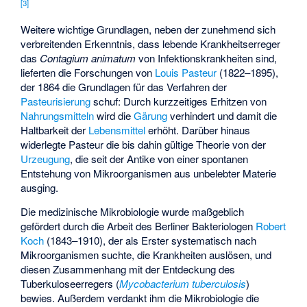
[
3
]
Weitere wichtige Grundlagen, neben der zunehmend sich
verbreitenden Erkenntnis, dass lebende Krankheitserreger
das
Contagium animatum
von Infektionskrankheiten sind,
lieferten die Forschungen von
Louis Pasteur
(1822–1895),
der 1864 die Grundlagen für das Verfahren der
Pasteurisierung
schuf: Durch kurzzeitiges Erhitzen von
Nahrungsmitteln
wird die
Gärung
verhindert und damit die
Haltbarkeit der
Lebensmittel
erhöht. Darüber hinaus
widerlegte Pasteur die bis dahin gültige Theorie von der
Urzeugung
, die seit der Antike von einer spontanen
Entstehung von Mikroorganismen aus unbelebter Materie
ausging.
Die medizinische Mikrobiologie wurde maßgeblich
gefördert durch die Arbeit des Berliner Bakteriologen
Robert
Koch
(1843–1910), der als Erster systematisch nach
Mikroorganismen suchte, die Krankheiten auslösen, und
diesen Zusammenhang mit der Entdeckung des
Tuberkuloseerregers (
Mycobacterium tuberculosis
)
bewies. Außerdem verdankt ihm die Mikrobiologie die