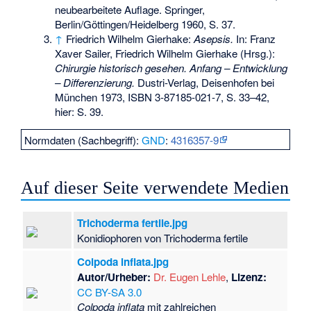
neubearbeitete Auflage. Springer,
Berlin/Göttingen/Heidelberg 1960, S. 37.
↑
Friedrich Wilhelm Gierhake:
Asepsis.
In: Franz
Xaver Sailer, Friedrich Wilhelm Gierhake (Hrsg.):
Chirurgie historisch gesehen. Anfang – Entwicklung
– Differenzierung.
Dustri-Verlag, Deisenhofen bei
München 1973,
ISBN 3-87185-021-7
, S. 33–42,
hier: S. 39.
Normdaten (Sachbegriff):
GND
:
4316357-9
Auf dieser Seite verwendete Medien
Trichoderma fertile.jpg
Konidiophoren von Trichoderma fertile
Colpoda inflata.jpg
Autor/Urheber:
Dr. Eugen Lehle
,
Lizenz:
CC BY-SA 3.0
Colpoda inflata
mit zahlreichen