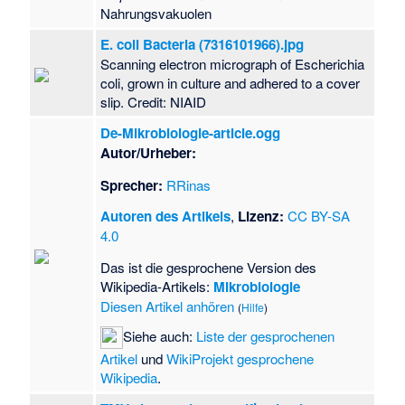
Nahrungsvakuolen
E. coli Bacteria (7316101966).jpg
Scanning electron micrograph of Escherichia
coli, grown in culture and adhered to a cover
slip. Credit: NIAID
De-Mikrobiologie-article.ogg
Autor/Urheber:
Sprecher:
RRinas
Autoren des Artikels
,
Lizenz:
CC BY-SA
4.0
Das ist die gesprochene Version des
Wikipedia-Artikels:
Mikrobiologie
Diesen Artikel anhören
(
Hilfe
)
Siehe auch:
Liste der gesprochenen
Artikel
und
WikiProjekt gesprochene
Wikipedia
.