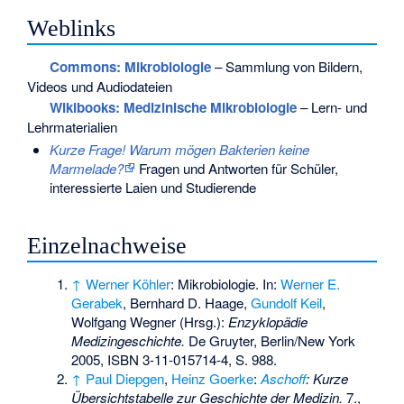
Weblinks
Commons
: Mikrobiologie
– Sammlung von Bildern,
Videos und Audiodateien
Wikibooks: Medizinische Mikrobiologie
– Lern- und
Lehrmaterialien
Kurze Frage! Warum mögen Bakterien keine
Marmelade?
Fragen und Antworten für Schüler,
interessierte Laien und Studierende
Einzelnachweise
↑
Werner Köhler
: Mikrobiologie. In:
Werner E.
Gerabek
, Bernhard D. Haage,
Gundolf Keil
,
Wolfgang Wegner (Hrsg.):
Enzyklopädie
Medizingeschichte.
De Gruyter, Berlin/New York
2005,
ISBN 3-11-015714-4
, S. 988.
↑
Paul Diepgen
,
Heinz Goerke
:
Aschoff
: Kurze
Übersichtstabelle zur Geschichte der Medizin.
7.,