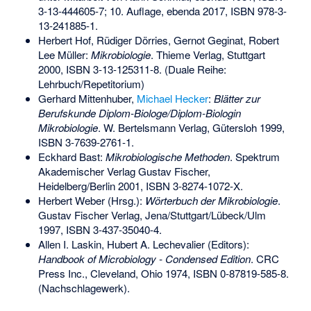
3-13-444605-7
; 10. Auflage, ebenda 2017,
ISBN 978-3-
13-241885-1
.
Herbert Hof, Rüdiger Dörries, Gernot Geginat, Robert
Lee Müller:
Mikrobiologie
. Thieme Verlag, Stuttgart
2000,
ISBN 3-13-125311-8
. (Duale Reihe:
Lehrbuch/Repetitorium)
Gerhard Mittenhuber,
Michael Hecker
:
Blätter zur
Berufskunde Diplom-Biologe/Diplom-Biologin
Mikrobiologie
. W. Bertelsmann Verlag, Gütersloh 1999,
ISBN 3-7639-2761-1
.
Eckhard Bast:
Mikrobiologische Methoden
. Spektrum
Akademischer Verlag Gustav Fischer,
Heidelberg/Berlin 2001,
ISBN 3-8274-1072-X
.
Herbert Weber (Hrsg.):
Wörterbuch der Mikrobiologie
.
Gustav Fischer Verlag, Jena/Stuttgart/Lübeck/Ulm
1997,
ISBN 3-437-35040-4
.
Allen I. Laskin, Hubert A. Lechevalier (Editors):
Handbook of Microbiology - Condensed Edition
. CRC
Press Inc., Cleveland, Ohio 1974,
ISBN 0-87819-585-8
.
(Nachschlagewerk).