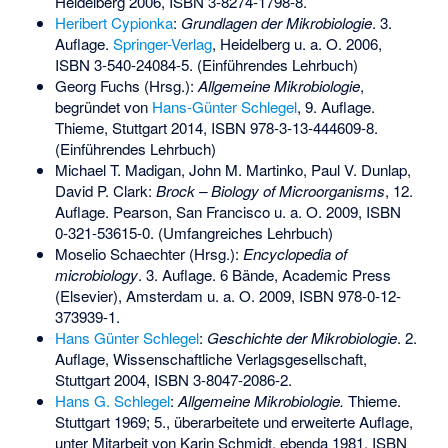
Heidelberg 2006,
ISBN 3-8274-1798-8
.
Heribert Cypionka
:
Grundlagen der Mikrobiologie
. 3.
Auflage.
Springer-Verlag
, Heidelberg u. a. O. 2006,
ISBN 3-540-24084-5
. (Einführendes Lehrbuch)
Georg Fuchs (Hrsg.):
Allgemeine Mikrobiologie
,
begründet von
Hans-Günter Schlegel
, 9. Auflage.
Thieme, Stuttgart 2014,
ISBN 978-3-13-444609-8
.
(Einführendes Lehrbuch)
Michael T. Madigan, John M. Martinko, Paul V. Dunlap,
David P. Clark:
Brock – Biology of Microorganisms
, 12.
Auflage. Pearson, San Francisco u. a. O. 2009,
ISBN
0-321-53615-0
. (Umfangreiches Lehrbuch)
Moselio Schaechter (Hrsg.):
Encyclopedia of
microbiology
. 3. Auflage. 6 Bände, Academic Press
(Elsevier), Amsterdam u. a. O. 2009,
ISBN 978-0-12-
373939-1
.
Hans Günter Schlegel
:
Geschichte der Mikrobiologie
. 2.
Auflage, Wissenschaftliche Verlagsgesellschaft,
Stuttgart 2004,
ISBN 3-8047-2086-2
.
Hans G. Schlegel
:
Allgemeine Mikrobiologie.
Thieme.
Stuttgart 1969; 5., überarbeitete und erweiterte Auflage,
unter Mitarbeit von Karin Schmidt, ebenda 1981,
ISBN