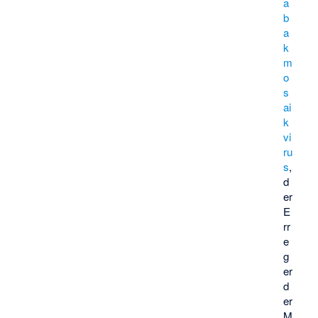
a
b
a
k
m
o
s
ai
k
vi
ru
s
,
d
er
E
rr
e
g
er
d
er
M