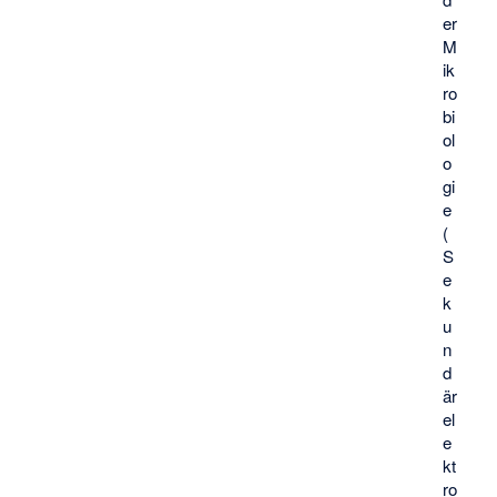
er
M
ik
ro
bi
ol
o
gi
e
(
S
e
k
u
n
d
är
el
e
kt
ro