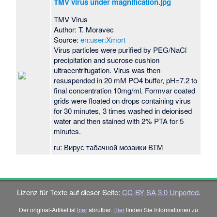
TMV virus under magnification.jpg
TMV Virus
Author: T. Moravec
Source:
en:user:Xmort
Virus particles were purified by PEG/NaCl
precipitation and sucrose cushion
ultracentrifugation. Virus was then
resuspended in 20 mM PO4 buffer, pH=7.2 to
final concentration 10mg/ml. Formvar coated
grids were floated on drops containing virus
for 30 minutes, 3 times washed in deionised
water and then stained with 2% PTA for 5
minutes.
ru: Вирус табачной мозаики ВТМ
Lizenz für Texte auf dieser Seite:
CC-BY-SA 3.0 Unported
.
Der original-Artikel ist
hier
abrufbar.
Hier
finden Sie Informationen zu