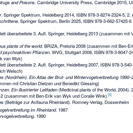
drugs and Poisons.
Cambridge University Press, Cambridge 2015, 
r
. Springer Spektrum, Heidelberg 2014,
ISBN 978-3-8274-2324-5
, 2.
schrittene.
Springer Spektrum, Berlin 2025,
ISBN 978-3-662-57425-6
ett überarbeitete 3. Aufl. Springer, Heidelberg 2013 (zusammen mit V
us plants of the world
. BRIZA, Pretoria 2008 (zusammen mit Ben-Er
nd psychoaktiven Pflanzen
. WVG, Stuttgart 2008,
ISBN 978-3-8047-2
ik van Wyk)
ett überarbeitete 2. Aufl. Springer, Heidelberg 2007,
ISBN 978-3-540
rich Welsch)
s (Nordrhein). Ein Atlas der Brut- und Wintervogelverbreitung 1990–
ammen mit
Christian Dietzen
und
Benedikt Giessing
)
en. Ein illustrierter Leitfaden
(Medicinal plants of the World, 2004). 
[
5
]
-2
(zusammen mit Ben-Erik van Wyk und Coralie Wink).
es
(Beiträge zur Avifauna Rheinland). Romney-Verlag, Dossenheim
vogelverbreitung im Rheinland
. 1987
ervogelverbreitung
. 1990