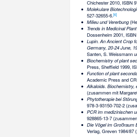
Chichester 2010,
ISBN 9
Molekulare Biotechnolo
[
6
]
527-32655-6
.
Milieu und Vererbung
(Hei
Trends in Medicinal Plan
Dossenheim 2001,
ISBN 
Lupin. An Ancient Crop fo
Germany, 20-24 June, 1
Santen, S. Weissmann und
Biochemistry of plant s
Press, Sheffield 1999,
IS
Function of plant seconda
Academic Press and CRC
Alkaloids. Biochemistry, 
(zusammen mit Margaret 
Phytotherapie bei Stör
978-3-93150-702-2
(zusa
PCR im medizinischen un
928865-13-7
(zusammen m
Die Vögel im Großraum Bo
Verlag, Greven 1984/87