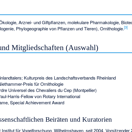
kologie, Arznei- und Giftpflanzen, molekulare Pharmakologie, Biotec
[
3
]
ogenie, Phylogeographie von Pflanzen und Tieren), Ornithologie.
nd Mitgliedschaften (Auswahl)
nlandtalers; Kulturpreis des Landschaftsverbands Rheinland
iethammer-Preis für Ornithologie
re Universel des Chevaliers du Cep (Montpellier)
ul-Harris-Fellow von Rotary International
Fame, Special Achievement Award
issenschaftlichen Beiräten und Kuratorien
t Institut für Vogelforschung, Wilhelmshaven, seit 2004, Vorsitzende