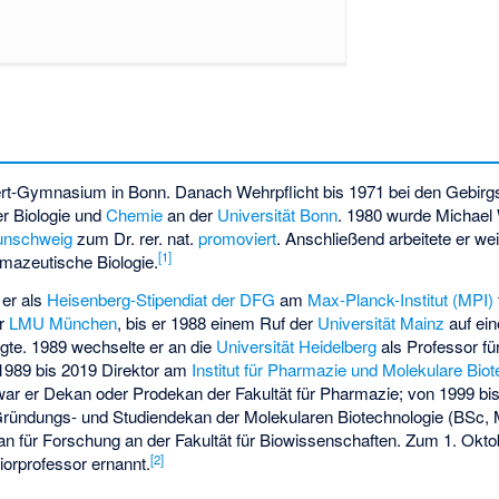
ert-Gymnasium in Bonn. Danach Wehrpflicht bis 1971 bei den Gebirgs
er Biologie und
Chemie
an der
Universität Bonn
. 1980 wurde Michael
aunschweig
zum Dr. rer. nat.
promoviert
. Anschließend arbeitete er we
[
1
]
mazeutische Biologie.
 er als
Heisenberg-Stipendiat der DFG
am
Max-Planck-Institut (MPI)
er
LMU München
, bis er 1988 einem Ruf der
Universität Mainz
auf ein
gte. 1989 wechselte er an die
Universität Heidelberg
als Professor f
 1989 bis 2019 Direktor am
Institut für Pharmazie und Molekulare Bio
 war er Dekan oder Prodekan der Fakultät für Pharmazie; von 1999 b
ründungs- und Studiendekan der Molekularen Biotechnologie (BSc, 
an für Forschung an der Fakultät für Biowissenschaften. Zum 1. Okt
[
2
]
iorprofessor ernannt.