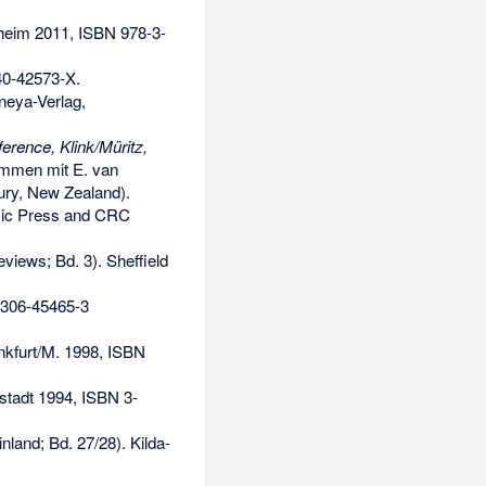
nheim 2011,
ISBN 978-3-
40-42573-X
.
neya-Verlag,
erence, Klink/Müritz,
mmen mit E. van
ury, New Zealand).
emic Press and CRC
views; Bd. 3). Sheffield
306-45465-3
nkfurt/M. 1998,
ISBN
stadt 1994,
ISBN 3-
nland; Bd. 27/28). Kilda-