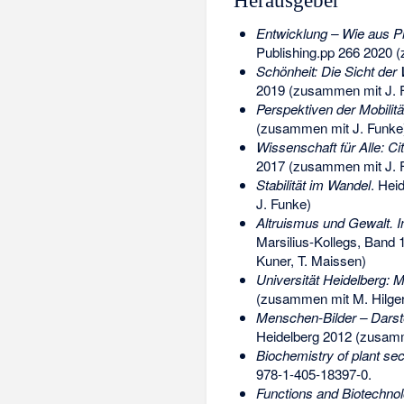
Herausgeber
Entwicklung – Wie aus P
Publishing.pp 266 2020 
Schönheit: Die Sicht der
2019 (zusammen mit J. 
Perspektiven der Mobilitä
(zusammen mit J. Funke
Wissenschaft für Alle: Ci
2017 (zusammen mit J. 
Stabilität im Wandel
. Hei
J. Funke)
Altruismus und Gewalt. 
Marsilius-Kollegs, Band
Kuner, T. Maissen)
Universität Heidelberg:
(zusammen mit M. Hilger
Menschen-Bilder – Darst
Heidelberg 2012 (zusamm
Biochemistry of plant s
978-1-405-18397-0
.
Functions and Biotechnol