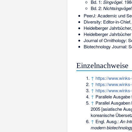
Bd. 1:
Singvögel
. 198
Bd. 2:
Nichtsingvögel
PeerJ: Academic und Sec
Diversity: Editor-in-Chief,
Heidelberger Jahrbücher,
Heidelberger Jahrbücher O
Journal of Ornithology: Se
Biotechnology Journal: Se
Einzelnachweise
↑
https://www.winks-
↑
https://www.winks-
↑
https://www.winks-
↑
Parallele Ausgabe 
↑
Parallel Ausgaben 
2005 [asiatische Aus
koreanische Übersetz
↑
Engl. Ausg.:
An Int
modern biotechnolog