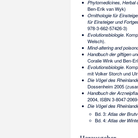
Phytomedicines, Herbal 
Ben-Erik van Wyk)
Ornithologie für Einsteige
für Einsteiger und Fortge
978-3-662-57426-3
)
Evolutionsbiologie
. Kompl
Welsch).
Mind-altering and poisono
Handbuch der giftigen u
Coralie Wink und Ben-Er
Evolutionsbiologie
. Kompl
mit Volker Storch und Ul
Die Vögel des Rheinlande
Dossenheim 2005 (zus
Handbuch der Arzneipflanz
2004,
ISBN 3-8047-2069
Die Vögel des Rheinland
Bd. 3:
Atlas der Brut
Bd. 4:
Atlas der Wint