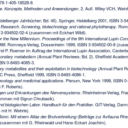
78-1-405-18528-8
.
gie. Konzepte, Methoden und Anwendungen
. 2. Aufl. Wiley-VCH, Wei
delberger Jahrbücher; Bd. 45). Springer, Heidelberg 2001,
ISBN 3-5
t Research. Screening, biotechnology and rational phytotherapy
. Rom
3-934502-02-4
(zusammen mit Eckhart Wildi).
r the New Millennium. Proceedings of the 9th International Lupin Conf
999
. Romneya-Verlag, Dossenheim 1999,
ISBN 3-934502-00-8
(zusa
 P. Roemer im Auftrag der International Lupin Association, Canterb
econdary metabolism
(Annual Plant Reviews; Bd. 2). Sheffield Acad
BN 0-8493-4085-3
.
ry metabolites and their exploitation in biotechnology
(Annual Plant Re
 Press, Sheffield 1999,
ISBN 0-8493-4086-1
.
ecology and medicinal applications
. Plenum, New York 1998,
ISBN 0-
F. Roberts).
ungen und Erkrankungen des Nervensystems
. Rheinheimer-Verlag, Fra
mmen mit Sigrun Chrubasik).
d biologischen Labor. Handbuch für den Praktiker
. GIT-Verlag, Darm
it H. Wehrle).
nn. Mit einem Atlas der Brutverbreitung
(Beiträge zur Avifauna Rhei
 (zusammen mit G. Rheinwald und Hans-Eckart Joachim).