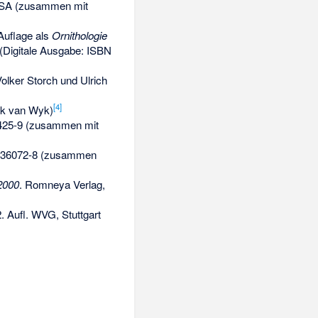
USA (zusammen mit
 Auflage als
Ornithologie
(Digitale Ausgabe:
ISBN
olker Storch und Ulrich
[
4
]
ik van Wyk)
425-9
(zusammen mit
-36072-8
(zusammen
2000
. Romneya Verlag,
2. Aufl. WVG, Stuttgart