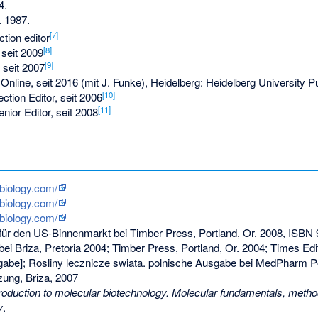
4.
. 1987.
[
7
]
tion editor
[
8
]
 seit 2009
[
9
]
 seit 2007
nline, seit 2016 (mit J. Funke), Heidelberg: Heidelberg University Pu
[
10
]
ction Editor, seit 2006
[
11
]
nior Editor, seit 2008
biology.com/
biology.com/
biology.com/
für den US-Binnenmarkt bei Timber Press, Portland, Or. 2008,
ISBN 
bei Briza, Pretoria 2004; Timber Press, Portland, Or. 2004; Times Ed
gabe]; Rosliny lecznicze swiata. polnische Ausgabe bei MedPharm P
ung, Briza, 2007
roduction to molecular biotechnology. Molecular fundamentals, metho
y
.