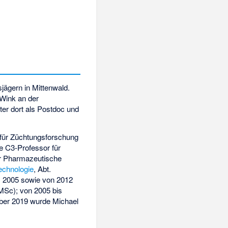
jägern in Mittenwald.
 Wink an der
iter dort als Postdoc und
für Züchtungsforschung
e C3-Professor für
ür Pharmazeutische
technologie
, Abt.
is 2005 sowie von 2012
MSc); von 2005 bis
ober 2019 wurde Michael