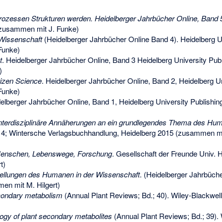
rozessen Strukturen werden. Heidelberger Jahrbücher Online, Band 
(zusammen mit J. Funke)
 Wissenschaft
(Heidelberger Jahrbücher Online Band 4). Heidelberg Un
Funke)
t
. Heidelberger Jahrbücher Online, Band 3 Heidelberg University Pub
)
tizen Science
. Heidelberger Jahrbücher Online, Band 2, Heidelberg Un
Funke)
delberger Jahrbücher Online, Band 1, Heidelberg University Publish
Interdisziplinäre Annäherungen an ein grundlegendes Thema des Hu
 14; Wintersche Verlagsbuchhandlung, Heidelberg 2015 (zusammen m
 Menschen, Lebenswege, Forschung
. Gesellschaft der Freunde Univ. 
t)
ellungen des Humanen in der Wissenschaft
. (Heidelberger Jahrbüche
en mit M. Hilgert)
econdary metabolism
(Annual Plant Reviews; Bd.; 40). Wiley-Blackwel
ogy of plant secondary metabolites
(Annual Plant Reviews; Bd.; 39). 