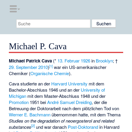
Michael P. Cava
Michael Patrick Cava
(*
13. Februar
1926
in
Brooklyn
; †
[1]
29. September
2010
)
war ein US-amerikanischer
Chemiker (
Organische Chemie
).
Cava studierte an der
Harvard University
mit dem
Bachelor-Abschluss 1946 und an der
University of
Michigan
mit dem Master-Abschluss 1948 und der
Promotion
1951 bei
André Samuel Dreiding
, der die
Betreuung der Doktorarbeit nach dem plötzlichen Tod von
Werner E. Bachmann
übernommen hatte, mit dem Thema
Studies on the degradation of neoergosterol and related
[2]
substances
und war danach
Post-Doktorand
in Harvard