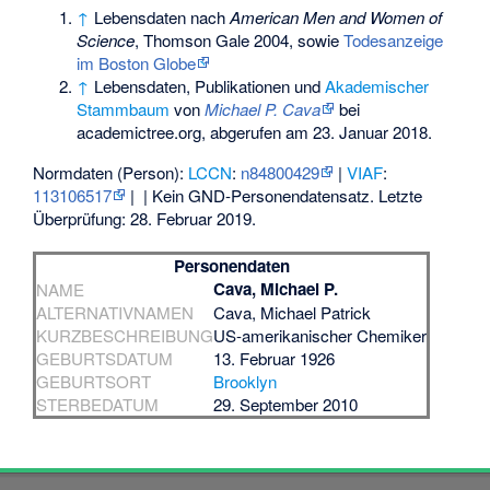
↑
Lebensdaten nach
American Men and Women of
Science
, Thomson Gale 2004, sowie
Todesanzeige
im Boston Globe
↑
Lebensdaten, Publikationen und
Akademischer
Stammbaum
von
Michael P. Cava
bei
academictree.org, abgerufen am 23. Januar 2018.
Normdaten (Person):
LCCN
:
n84800429
|
VIAF
:
113106517
|
| Kein GND-Personendatensatz. Letzte
Überprüfung: 28. Februar 2019.
Personendaten
Cava, Michael P.
NAME
ALTERNATIVNAMEN
Cava, Michael Patrick
KURZBESCHREIBUNG
US-amerikanischer Chemiker
GEBURTSDATUM
13. Februar 1926
GEBURTSORT
Brooklyn
STERBEDATUM
29. September 2010