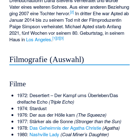
Drehbuchautorin
Dana Stevens
verheiratet und wurde
Vater eines weiteren Sohnes. Aus einer anderen Beziehung
[
2
]
ging 2007 eine Tochter hervor.
In dritter Ehe war Apted ab
Januar 2014 bis zu seinem Tod mit der Filmproduzentin
Paige Simpson
verheiratet. Michael Apted starb Anfang
2021, fünf Wochen vor seinem 80. Geburtstag, in seinem
[
1
]
[
2
]
[
3
]
Haus in
Los Angeles
.
Filmografie (Auswahl)
Filme
1972: Desertiert – Der Kampf ums Überleben/Das
dreifache Echo
(Triple Echo)
1974: Stardust
1976: Der aus der Hölle kam
(The Squeeze)
1977: Stärker als die Sonne
(Stronger than the Sun)
1978:
Das Geheimnis der Agatha Christie
(Agatha)
1980:
Nashville Lady
(Coal Miner’s Daughter)