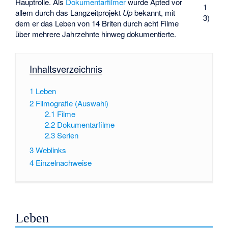
Hauptrolle. Als
Dokumentarfilmer
wurde Apted vor
1
allem durch das Langzeitprojekt
Up
bekannt, mit
3)
dem er das Leben von 14 Briten durch acht Filme
über mehrere Jahrzehnte hinweg dokumentierte.
Inhaltsverzeichnis
1
Leben
2
Filmografie (Auswahl)
2.1
Filme
2.2
Dokumentarfilme
2.3
Serien
3
Weblinks
4
Einzelnachweise
Leben