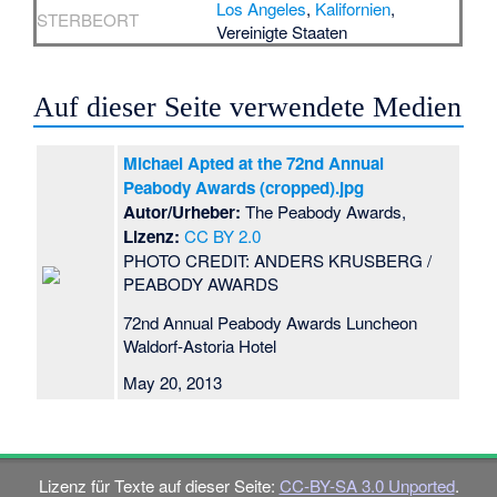
Los Angeles
,
Kalifornien
,
STERBEORT
Vereinigte Staaten
Auf dieser Seite verwendete Medien
Michael Apted at the 72nd Annual
Peabody Awards (cropped).jpg
Autor/Urheber:
The Peabody Awards,
Lizenz:
CC BY 2.0
PHOTO CREDIT: ANDERS KRUSBERG /
PEABODY AWARDS
72nd Annual Peabody Awards Luncheon
Waldorf-Astoria Hotel
May 20, 2013
Lizenz für Texte auf dieser Seite:
CC-BY-SA 3.0 Unported
.