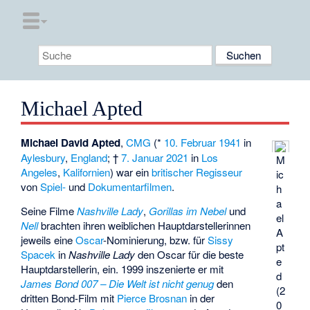
Michael Apted
Michael David Apted
,
CMG
(*
10. Februar
1941
in
Aylesbury
,
England
; †
7. Januar
2021
in
Los
M
Angeles
,
Kalifornien
) war ein
britischer
Regisseur
ic
von
Spiel-
und
Dokumentarfilmen
.
h
a
Seine Filme
Nashville Lady
,
Gorillas im Nebel
und
el
Nell
brachten ihren weiblichen Hauptdarstellerinnen
A
jeweils eine
Oscar
-Nominierung, bzw. für
Sissy
pt
Spacek
in
Nashville Lady
den Oscar für die beste
e
Hauptdarstellerin, ein. 1999 inszenierte er mit
d
James Bond 007 – Die Welt ist nicht genug
den
(2
dritten Bond-Film mit
Pierce Brosnan
in der
0