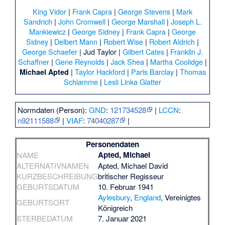
King Vidor
|
Frank Capra
|
George Stevens
|
Mark
Sandrich
|
John Cromwell
|
George Marshall
|
Joseph L.
Mankiewicz
|
George Sidney
|
Frank Capra
|
George
Sidney
|
Delbert Mann
|
Robert Wise
|
Robert Aldrich
|
George Schaefer
|
Jud Taylor
|
Gilbert Cates
|
Franklin J.
Schaffner
|
Gene Reynolds
|
Jack Shea
|
Martha Coolidge
|
|
Taylor Hackford
|
Paris Barclay
|
Thomas
Michael Apted
Schlamme
|
Lesli Linka Glatter
Normdaten (Person):
GND
:
121734528
|
LCCN
:
n92111588
|
VIAF
:
74040287
|
Personendaten
Apted, Michael
NAME
ALTERNATIVNAMEN
Apted, Michael David
KURZBESCHREIBUNG
britischer Regisseur
GEBURTSDATUM
10. Februar 1941
Aylesbury
,
England
, Vereinigtes
GEBURTSORT
Königreich
STERBEDATUM
7. Januar 2021