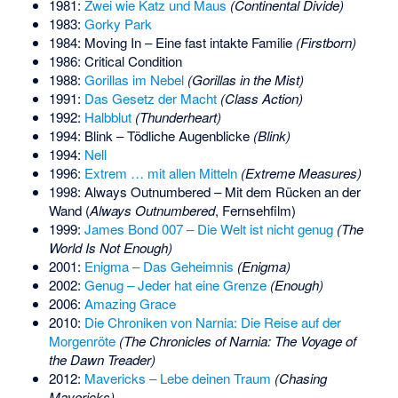
1981:
Zwei wie Katz und Maus
(Continental Divide)
1983:
Gorky Park
1984: Moving In – Eine fast intakte Familie
(Firstborn)
1986: Critical Condition
1988:
Gorillas im Nebel
(Gorillas in the Mist)
1991:
Das Gesetz der Macht
(Class Action)
1992:
Halbblut
(Thunderheart)
1994: Blink – Tödliche Augenblicke
(Blink)
1994:
Nell
1996:
Extrem … mit allen Mitteln
(Extreme Measures)
1998: Always Outnumbered – Mit dem Rücken an der
Wand (
Always Outnumbered
, Fernsehfilm)
1999:
James Bond 007 – Die Welt ist nicht genug
(The
World Is Not Enough)
2001:
Enigma – Das Geheimnis
(Enigma)
2002:
Genug – Jeder hat eine Grenze
(Enough)
2006:
Amazing Grace
2010:
Die Chroniken von Narnia: Die Reise auf der
Morgenröte
(The Chronicles of Narnia: The Voyage of
the Dawn Treader)
2012:
Mavericks – Lebe deinen Traum
(Chasing
Mavericks)