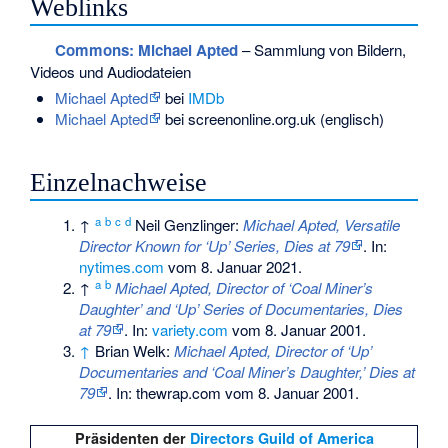
Weblinks
Commons
: Michael Apted
– Sammlung von Bildern,
Videos und Audiodateien
Michael Apted
bei
IMDb
Michael Apted
bei screenonline.org.uk (englisch)
Einzelnachweise
a
b
c
d
↑
Neil Genzlinger:
Michael Apted, Versatile
Director Known for ‘Up’ Series, Dies at 79
. In:
nytimes.com
vom 8. Januar 2021.
a
b
↑
Michael Apted, Director of ‘Coal Miner’s
Daughter’ and ‘Up’ Series of Documentaries, Dies
at 79
. In:
variety.com
vom 8. Januar 2001.
↑
Brian Welk:
Michael Apted, Director of ‘Up’
Documentaries and ‘Coal Miner’s Daughter,’ Dies at
79
. In: thewrap.com vom 8. Januar 2001.
Präsidenten der
Directors Guild of America