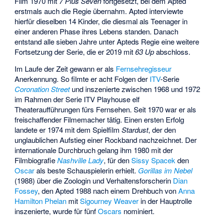
Film 1970 mit
7 Plus Seven
fortgesetzt, bei dem Apted
erstmals auch die Regie übernahm. Apted interviewte
hierfür dieselben 14 Kinder, die diesmal als Teenager in
einer anderen Phase ihres Lebens standen. Danach
entstand alle sieben Jahre unter Apteds Regie eine weitere
Fortsetzung der Serie, die er 2019 mit
63 Up
abschloss.
Im Laufe der Zeit gewann er als
Fernsehregisseur
Anerkennung. So filmte er acht Folgen der
ITV
-Serie
Coronation Street
und inszenierte zwischen 1968 und 1972
im Rahmen der Serie
ITV Playhouse
elf
Theateraufführungen fürs Fernsehen. Seit 1970 war er als
freischaffender Filmemacher tätig. Einen ersten Erfolg
landete er 1974 mit dem Spielfilm
Stardust
, der den
unglaublichen Aufstieg einer Rockband nachzeichnet. Der
internationale Durchbruch gelang ihm 1980 mit der
Filmbiografie
Nashville Lady
, für den
Sissy Spacek
den
Oscar
als beste Schauspielerin erhielt.
Gorillas im Nebel
(1988) über die Zoologin und Verhaltensforscherin
Dian
Fossey
, den Apted 1988 nach einem Drehbuch von
Anna
Hamilton Phelan
mit
Sigourney Weaver
in der Hauptrolle
inszenierte, wurde für fünf
Oscars
nominiert.