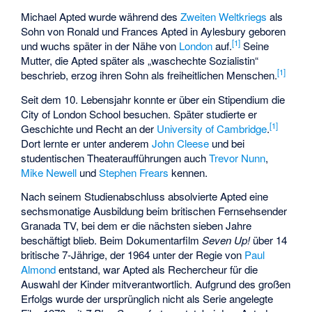
Michael Apted wurde während des
Zweiten Weltkriegs
als
Sohn von Ronald und Frances Apted in Aylesbury geboren
[
1
]
und wuchs später in der Nähe von
London
auf.
Seine
Mutter, die Apted später als „waschechte Sozialistin“
[
1
]
beschrieb, erzog ihren Sohn als freiheitlichen Menschen.
Seit dem 10. Lebensjahr konnte er über ein Stipendium die
City of London School besuchen. Später studierte er
[
1
]
Geschichte und Recht an der
University of Cambridge
.
Dort lernte er unter anderem
John Cleese
und bei
studentischen Theateraufführungen auch
Trevor Nunn
,
Mike Newell
und
Stephen Frears
kennen.
Nach seinem Studienabschluss absolvierte Apted eine
sechsmonatige Ausbildung beim britischen Fernsehsender
Granada TV
, bei dem er die nächsten sieben Jahre
beschäftigt blieb. Beim Dokumentarfilm
Seven Up!
über 14
britische 7-Jährige, der 1964 unter der Regie von
Paul
Almond
entstand, war Apted als Rechercheur für die
Auswahl der Kinder mitverantwortlich. Aufgrund des großen
Erfolgs wurde der ursprünglich nicht als Serie angelegte