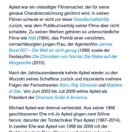
Apted war ein vielseitiger Filmemacher, der für seine
genaue Charakterzeichnung gerühmt wird. In seinen
Filmen scheute er nicht vor leiser
Gesellschaftskritik
zurück, was dem Publikumserfolg seiner Filme aber nicht
schadete. Zu seinen Werken gehören so unterschiedliche
Filme wie
Nell
(1994), das Porträt einer verstörten,
vernachlässigten jungen Frau, der Agentenfilm
James
Bond 007 – Die Welt ist nicht genug
(1999) sowie der
Fantasyfilm
Die Chroniken von Narnia: Die Reise auf der
Morgenröte
(2010).
Nach der Jahrtausendwende kehrte Apted wieder zu den
Wurzeln seines Schaffens zurück und inszenierte mehrere
Folgen der Fernsehserien
Rom
,
Ray Donovan
und
Masters
of Sex
. Von Juni 2003 bis Juli 2009 wirkte Apted als
Präsident der
Directors Guild of America
.
Michael Apted war dreimal verheiratet. Aus seiner 1966
geschlossenen Ehe mit Jo Apted gingen zwei Söhne
hervor, darunter der Tontechniker
Paul Apted
(1967–2014).
In zweiter Ehe war Apted von 1998 bis 2009 mit der