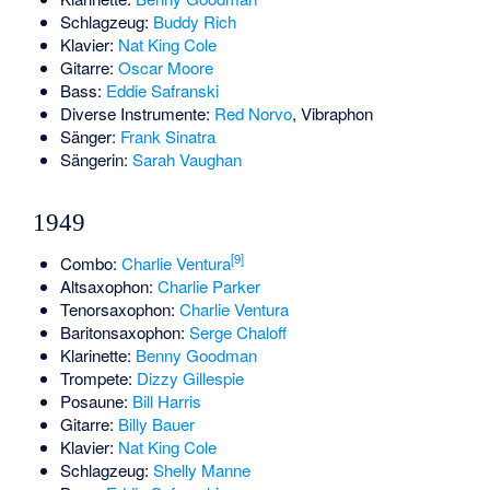
Schlagzeug:
Buddy Rich
Klavier:
Nat King Cole
Gitarre:
Oscar Moore
Bass:
Eddie Safranski
Diverse Instrumente:
Red Norvo
, Vibraphon
Sänger:
Frank Sinatra
Sängerin:
Sarah Vaughan
1949
[9]
Combo:
Charlie Ventura
Altsaxophon:
Charlie Parker
Tenorsaxophon:
Charlie Ventura
Baritonsaxophon:
Serge Chaloff
Klarinette:
Benny Goodman
Trompete:
Dizzy Gillespie
Posaune:
Bill Harris
Gitarre:
Billy Bauer
Klavier:
Nat King Cole
Schlagzeug:
Shelly Manne