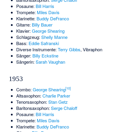
Posaune:
Bill Harris
Trompete:
Miles Davis
Klarinette:
Buddy DeFranco
Gitarre:
Billy Bauer
Klavier:
George Shearing
Schlagzeug:
Shelly Manne
Bass:
Eddie Safranski
Diverse Instrumente:
Terry Gibbs
, Vibraphon
Sänger:
Billy Eckstine
Sängerin:
Sarah Vaughan
1953
[10]
Combo:
George Shearing
Altsaxophon:
Charlie Parker
Tenorsaxophon:
Stan Getz
Baritonsaxophon:
Serge Chaloff
Posaune:
Bill Harris
Trompete:
Miles Davis
Klarinette:
Buddy DeFranco