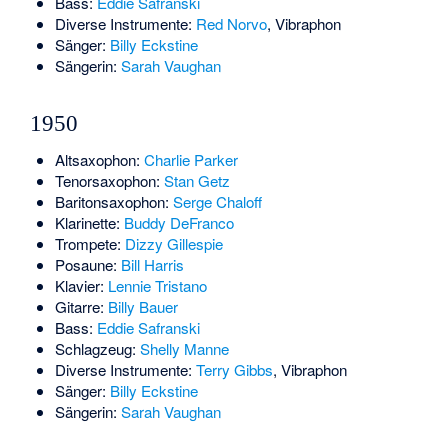
Bass:
Eddie Safranski
Diverse Instrumente:
Red Norvo
, Vibraphon
Sänger:
Billy Eckstine
Sängerin:
Sarah Vaughan
1950
Altsaxophon:
Charlie Parker
Tenorsaxophon:
Stan Getz
Baritonsaxophon:
Serge Chaloff
Klarinette:
Buddy DeFranco
Trompete:
Dizzy Gillespie
Posaune:
Bill Harris
Klavier:
Lennie Tristano
Gitarre:
Billy Bauer
Bass:
Eddie Safranski
Schlagzeug:
Shelly Manne
Diverse Instrumente:
Terry Gibbs
, Vibraphon
Sänger:
Billy Eckstine
Sängerin:
Sarah Vaughan