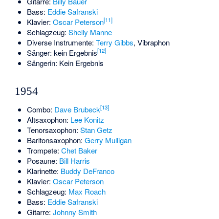
Gitarre:
Billy Bauer
Bass:
Eddie Safranski
[11]
Klavier:
Oscar Peterson
Schlagzeug:
Shelly Manne
Diverse Instrumente:
Terry Gibbs
, Vibraphon
[12]
Sänger: kein Ergebnis
Sängerin: Kein Ergebnis
1954
[13]
Combo:
Dave Brubeck
Altsaxophon:
Lee Konitz
Tenorsaxophon:
Stan Getz
Baritonsaxophon:
Gerry Mulligan
Trompete:
Chet Baker
Posaune:
Bill Harris
Klarinette:
Buddy DeFranco
Klavier:
Oscar Peterson
Schlagzeug:
Max Roach
Bass:
Eddie Safranski
Gitarre:
Johnny Smith