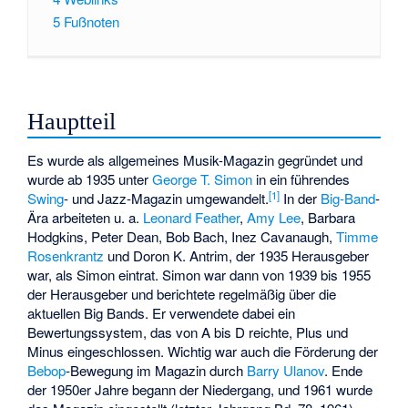
5
Fußnoten
Hauptteil
Es wurde als allgemeines Musik-Magazin gegründet und
wurde ab 1935 unter
George T. Simon
in ein führendes
[1]
Swing
- und Jazz-Magazin umgewandelt.
In der
Big-Band
-
Ära arbeiteten u. a.
Leonard Feather
,
Amy Lee
,
Barbara
Hodgkins
,
Peter Dean
,
Bob Bach
,
Inez Cavanaugh
,
Timme
Rosenkrantz
und
Doron K. Antrim
, der 1935 Herausgeber
war, als Simon eintrat. Simon war dann von 1939 bis 1955
der Herausgeber und berichtete regelmäßig über die
aktuellen Big Bands. Er verwendete dabei ein
Bewertungssystem, das von A bis D reichte, Plus und
Minus eingeschlossen. Wichtig war auch die Förderung der
Bebop
-Bewegung im Magazin durch
Barry Ulanov
. Ende
der 1950er Jahre begann der Niedergang, und 1961 wurde