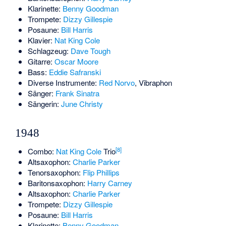
Klarinette:
Benny Goodman
Trompete:
Dizzy Gillespie
Posaune:
Bill Harris
Klavier:
Nat King Cole
Schlagzeug:
Dave Tough
Gitarre:
Oscar Moore
Bass:
Eddie Safranski
Diverse Instrumente:
Red Norvo
, Vibraphon
Sänger:
Frank Sinatra
Sängerin:
June Christy
1948
[8]
Combo:
Nat King Cole
Trio
Altsaxophon:
Charlie Parker
Tenorsaxophon:
Flip Phillips
Baritonsaxophon:
Harry Carney
Altsaxophon:
Charlie Parker
Trompete:
Dizzy Gillespie
Posaune:
Bill Harris
Klarinette:
Benny Goodman