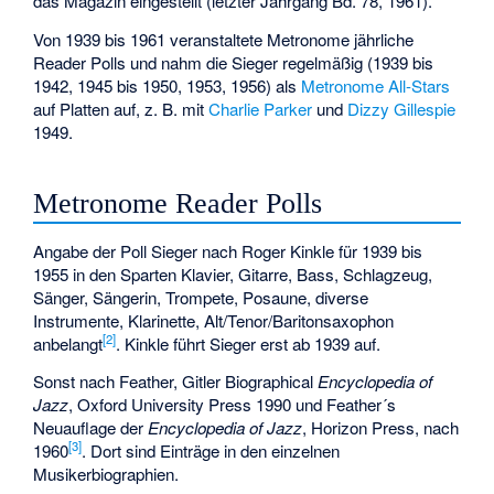
das Magazin eingestellt (letzter Jahrgang Bd. 78, 1961).
Von 1939 bis 1961 veranstaltete Metronome jährliche
Reader Polls und nahm die Sieger regelmäßig (1939 bis
1942, 1945 bis 1950, 1953, 1956) als
Metronome All-Stars
auf Platten auf, z. B. mit
Charlie Parker
und
Dizzy Gillespie
1949.
Metronome Reader Polls
Angabe der Poll Sieger nach Roger Kinkle für 1939 bis
1955 in den Sparten Klavier, Gitarre, Bass, Schlagzeug,
Sänger, Sängerin, Trompete, Posaune, diverse
Instrumente, Klarinette, Alt/Tenor/Baritonsaxophon
[2]
anbelangt
. Kinkle führt Sieger erst ab 1939 auf.
Sonst nach Feather, Gitler Biographical
Encyclopedia of
Jazz
, Oxford University Press 1990 und Feather´s
Neuauflage der
Encyclopedia of Jazz
, Horizon Press, nach
[3]
1960
. Dort sind Einträge in den einzelnen
Musikerbiographien.