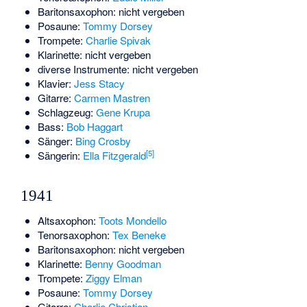
Baritonsaxophon: nicht vergeben
Posaune:
Tommy Dorsey
Trompete:
Charlie Spivak
Klarinette: nicht vergeben
diverse Instrumente: nicht vergeben
Klavier:
Jess Stacy
Gitarre:
Carmen Mastren
Schlagzeug:
Gene Krupa
Bass:
Bob Haggart
Sänger:
Bing Crosby
[5]
Sängerin:
Ella Fitzgerald
1941
Altsaxophon:
Toots Mondello
Tenorsaxophon:
Tex Beneke
Baritonsaxophon: nicht vergeben
Klarinette:
Benny Goodman
Trompete:
Ziggy Elman
Posaune:
Tommy Dorsey
Gitarre:
Charlie Christian