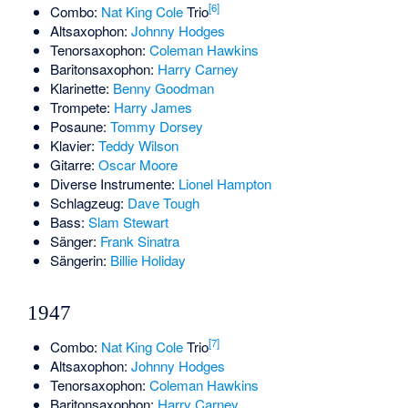
[6]
Combo:
Nat King Cole
Trio
Altsaxophon:
Johnny Hodges
Tenorsaxophon:
Coleman Hawkins
Baritonsaxophon:
Harry Carney
Klarinette:
Benny Goodman
Trompete:
Harry James
Posaune:
Tommy Dorsey
Klavier:
Teddy Wilson
Gitarre:
Oscar Moore
Diverse Instrumente:
Lionel Hampton
Schlagzeug:
Dave Tough
Bass:
Slam Stewart
Sänger:
Frank Sinatra
Sängerin:
Billie Holiday
1947
[7]
Combo:
Nat King Cole
Trio
Altsaxophon:
Johnny Hodges
Tenorsaxophon:
Coleman Hawkins
Baritonsaxophon:
Harry Carney