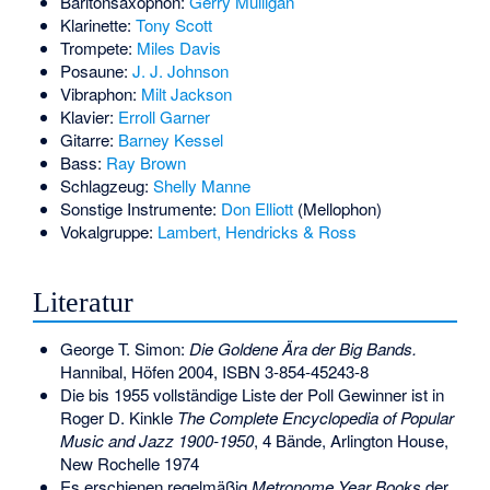
Baritonsaxophon:
Gerry Mulligan
Klarinette:
Tony Scott
Trompete:
Miles Davis
Posaune:
J. J. Johnson
Vibraphon:
Milt Jackson
Klavier:
Erroll Garner
Gitarre:
Barney Kessel
Bass:
Ray Brown
Schlagzeug:
Shelly Manne
Sonstige Instrumente:
Don Elliott
(Mellophon)
Vokalgruppe:
Lambert, Hendricks & Ross
Literatur
George T. Simon:
Die Goldene Ära der Big Bands.
Hannibal, Höfen 2004,
ISBN 3-854-45243-8
Die bis 1955 vollständige Liste der Poll Gewinner ist in
Roger D. Kinkle
The Complete Encyclopedia of Popular
Music and Jazz 1900-1950
, 4 Bände, Arlington House,
New Rochelle 1974
Es erschienen regelmäßig
Metronome Year Books
der