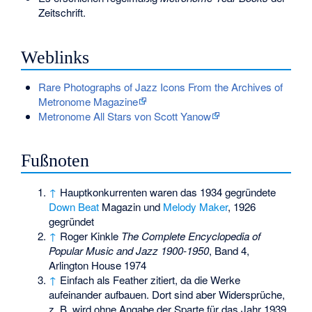
Zeitschrift.
Weblinks
Rare Photographs of Jazz Icons From the Archives of
Metronome Magazine
Metronome All Stars von Scott Yanow
Fußnoten
↑
Hauptkonkurrenten waren das 1934 gegründete
Down Beat
Magazin und
Melody Maker
, 1926
gegründet
↑
Roger Kinkle
The Complete Encyclopedia of
Popular Music and Jazz 1900-1950
, Band 4,
Arlington House 1974
↑
Einfach als Feather zitiert, da die Werke
aufeinander aufbauen. Dort sind aber Widersprüche,
z. B. wird ohne Angabe der Sparte für das Jahr 1939