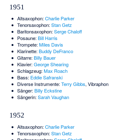
1951
Altsaxophon:
Charlie Parker
Tenorsaxophon:
Stan Getz
Baritonsaxophon:
Serge Chaloff
Posaune:
Bill Harris
Trompete:
Miles Davis
Klarinette:
Buddy DeFranco
Gitarre:
Billy Bauer
Klavier:
George Shearing
Schlagzeug:
Max Roach
Bass:
Eddie Safranski
Diverse Instrumente:
Terry Gibbs
, Vibraphon
Sänger:
Billy Eckstine
Sängerin:
Sarah Vaughan
1952
Altsaxophon:
Charlie Parker
Tenorsaxophon:
Stan Getz
Baritonsaxophon:
Serge Chaloff