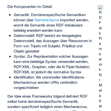
Die Komponenten im Detail:
R
Semantik
: Domänenspezifische Semantiken
D
können über
Namensräume
importiert werden,
F
womit die Semantik eines RDF-Vokabulars
al
beliebig erweitert werden kann
s
Datenmodell
: RDF besitzt ein festgelegtes
Fr
Datenmodell, das Aussagen über Ressourcen in
a
Form von Tripeln mit Subjekt, Prädikat und
m
Objekt gestattet
e
Syntax
: Zur Repräsentation solcher Aussagen
w
kann eine beliebige Syntax verwendet werden,
or
RDF/XML, Graphen, oder die N-Triple-Notation;
k
RDF/XML
ist jedoch die normative Syntax
fü
Identifikation
: Als universeller Identifikations-
r
Mechanismus werden URIs verbindlich
M
vorgeschrieben
et
a
Der Idee eines Frameworks folgend definiert RDF
d
selbst keine domänenspezifische Semantik,
at
sondern spezifiziert lediglich einen Mechanismus,
e