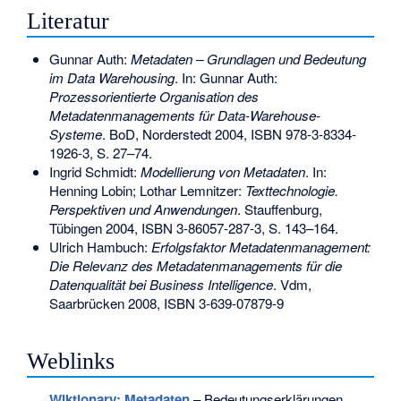
Literatur
Gunnar Auth:
Metadaten – Grundlagen und Bedeutung
im Data Warehousing
. In: Gunnar Auth:
Prozessorientierte Organisation des
Metadatenmanagements für Data-Warehouse-
Systeme
. BoD, Norderstedt 2004,
ISBN 978-3-8334-
1926-3
, S. 27–74.
Ingrid Schmidt:
Modellierung von Metadaten
. In:
Henning Lobin; Lothar Lemnitzer:
Texttechnologie.
Perspektiven und Anwendungen
. Stauffenburg,
Tübingen 2004,
ISBN 3-86057-287-3
, S. 143–164.
Ulrich Hambuch:
Erfolgsfaktor Metadatenmanagement:
Die Relevanz des Metadatenmanagements für die
Datenqualität bei Business Intelligence
. Vdm,
Saarbrücken 2008,
ISBN 3-639-07879-9
Weblinks
Wiktionary: Metadaten
– Bedeutungserklärungen,