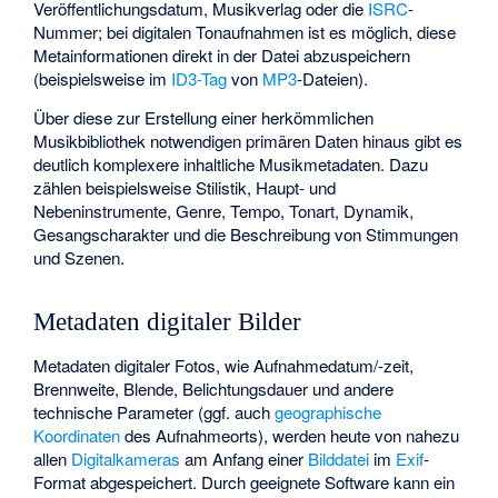
Veröffentlichungsdatum, Musikverlag oder die
ISRC
-
Nummer; bei digitalen Tonaufnahmen ist es möglich, diese
Metainformationen direkt in der Datei abzuspeichern
(beispielsweise im
ID3-Tag
von
MP3
-Dateien).
Über diese zur Erstellung einer herkömmlichen
Musikbibliothek notwendigen primären Daten hinaus gibt es
deutlich komplexere inhaltliche Musikmetadaten. Dazu
zählen beispielsweise Stilistik, Haupt- und
Nebeninstrumente, Genre, Tempo, Tonart, Dynamik,
Gesangscharakter und die Beschreibung von Stimmungen
und Szenen.
Metadaten digitaler Bilder
Metadaten digitaler Fotos, wie Aufnahmedatum/-zeit,
Brennweite, Blende, Belichtungsdauer und andere
technische Parameter (ggf. auch
geographische
Koordinaten
des Aufnahmeorts), werden heute von nahezu
allen
Digitalkameras
am Anfang einer
Bilddatei
im
Exif
-
Format abgespeichert. Durch geeignete Software kann ein