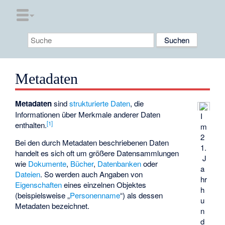
Metadaten
Metadaten
sind
strukturierte Daten
, die
Informationen über Merkmale anderer Daten
I
[
1
]
enthalten.
m
2
Bei den durch Metadaten beschriebenen Daten
1.
handelt es sich oft um größere Datensammlungen
J
wie
Dokumente
,
Bücher
,
Datenbanken
oder
a
Dateien
. So werden auch Angaben von
hr
Eigenschaften
eines einzelnen Objektes
h
(beispielsweise „
Personenname
“) als dessen
u
Metadaten bezeichnet.
n
d