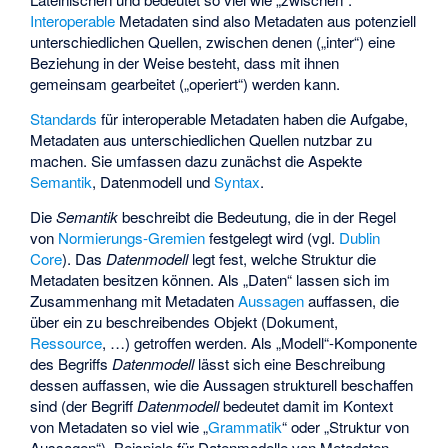
Interoperable
Metadaten sind also Metadaten aus potenziell
unterschiedlichen Quellen, zwischen denen („inter“) eine
Beziehung in der Weise besteht, dass mit ihnen
gemeinsam gearbeitet („operiert“) werden kann.
Standards
für interoperable Metadaten haben die Aufgabe,
Metadaten aus unterschiedlichen Quellen nutzbar zu
machen. Sie umfassen dazu zunächst die Aspekte
Semantik
, Datenmodell und
Syntax
.
Die
Semantik
beschreibt die Bedeutung, die in der Regel
von
Normierungs-Gremien
festgelegt wird (vgl.
Dublin
Core
). Das
Datenmodell
legt fest, welche Struktur die
Metadaten besitzen können. Als „Daten“ lassen sich im
Zusammenhang mit Metadaten
Aussagen
auffassen, die
über ein zu beschreibendes Objekt (Dokument,
Ressource
, …) getroffen werden. Als „Modell“-Komponente
des Begriffs
Datenmodell
lässt sich eine Beschreibung
dessen auffassen, wie die Aussagen strukturell beschaffen
sind (der Begriff
Datenmodell
bedeutet damit im Kontext
von Metadaten so viel wie „
Grammatik
“ oder „Struktur von
Aussagen“). Beispiele für Datenmodelle von Metadaten