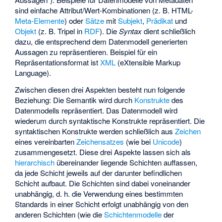
sind einfache Attribut/Wert-Kombinationen (z. B. HTML-
Meta-Elemente
) oder
Sätze
mit
Subjekt
,
Prädikat
und
Objekt
(z. B. Tripel in
RDF
). Die
Syntax
dient schließlich
dazu, die entsprechend dem Datenmodell generierten
Aussagen zu repräsentieren. Beispiel für ein
Repräsentationsformat ist
XML
(eXtensible Markup
Language).
Zwischen diesen drei Aspekten besteht nun folgende
Beziehung: Die Semantik wird durch
Konstrukte
des
Datenmodells repräsentiert. Das Datenmodell wird
wiederum durch syntaktische Konstrukte repräsentiert. Die
syntaktischen Konstrukte werden schließlich aus
Zeichen
eines vereinbarten
Zeichensatzes
(wie bei
Unicode
)
zusammengesetzt. Diese drei Aspekte lassen sich als
hierarchisch
übereinander liegende Schichten auffassen,
da jede Schicht jeweils auf der darunter befindlichen
Schicht aufbaut. Die Schichten sind dabei voneinander
unabhängig, d. h. die Verwendung eines bestimmten
Standards in einer Schicht erfolgt unabhängig von den
anderen Schichten (wie die
Schichtenmodelle
der