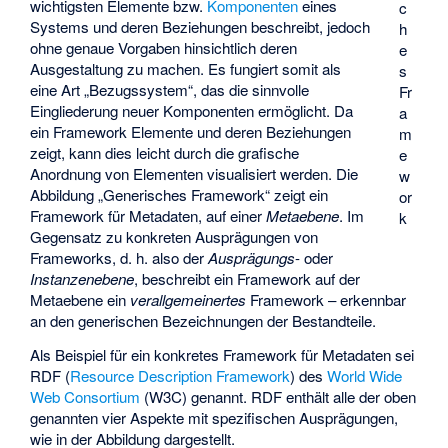
wichtigsten Elemente bzw.
Komponenten
eines
c
Systems und deren Beziehungen beschreibt, jedoch
h
ohne genaue Vorgaben hinsichtlich deren
e
Ausgestaltung zu machen. Es fungiert somit als
s
eine Art „Bezugssystem“, das die sinnvolle
Fr
Eingliederung neuer Komponenten ermöglicht. Da
a
ein Framework Elemente und deren Beziehungen
m
zeigt, kann dies leicht durch die grafische
e
Anordnung von Elementen visualisiert werden. Die
w
Abbildung „Generisches Framework“ zeigt ein
or
Framework für Metadaten, auf einer
Metaebene
. Im
k
Gegensatz zu konkreten Ausprägungen von
Frameworks, d. h. also der
Ausprägungs
- oder
Instanzenebene
, beschreibt ein Framework auf der
Metaebene ein
verallgemeinertes
Framework – erkennbar
an den generischen Bezeichnungen der Bestandteile.
Als Beispiel für ein konkretes Framework für Metadaten sei
RDF (
Resource Description Framework
) des
World Wide
Web Consortium
(W3C) genannt. RDF enthält alle der oben
genannten vier Aspekte mit spezifischen Ausprägungen,
wie in der Abbildung dargestellt.