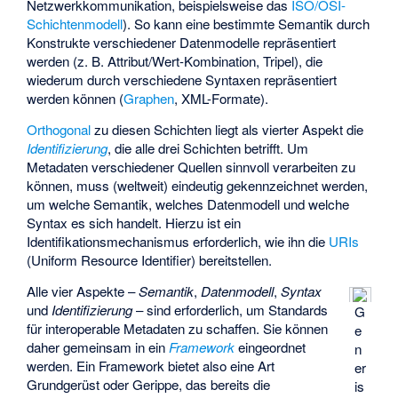
Netzwerkkommunikation, beispielsweise das
ISO/OSI-
Schichtenmodell
). So kann eine bestimmte Semantik durch
Konstrukte verschiedener Datenmodelle repräsentiert
werden (z. B. Attribut/Wert-Kombination, Tripel), die
wiederum durch verschiedene Syntaxen repräsentiert
werden können (
Graphen
, XML-Formate).
Orthogonal
zu diesen Schichten liegt als vierter Aspekt die
Identifizierung
, die alle drei Schichten betrifft. Um
Metadaten verschiedener Quellen sinnvoll verarbeiten zu
können, muss (weltweit) eindeutig gekennzeichnet werden,
um welche Semantik, welches Datenmodell und welche
Syntax es sich handelt. Hierzu ist ein
Identifikationsmechanismus erforderlich, wie ihn die
URIs
(Uniform Resource Identifier) bereitstellen.
Alle vier Aspekte –
Semantik
,
Datenmodell
,
Syntax
und
Identifizierung
– sind erforderlich, um Standards
G
für interoperable Metadaten zu schaffen. Sie können
e
daher gemeinsam in ein
Framework
eingeordnet
n
werden. Ein Framework bietet also eine Art
er
Grundgerüst oder Gerippe, das bereits die
is