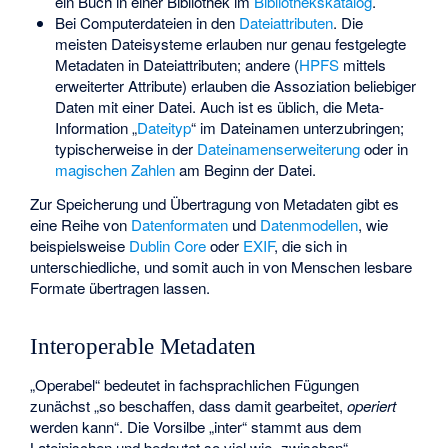
ein Buch in einer Bibliothek im
Bibliothekskatalog
.
Bei Computerdateien in den
Dateiattributen
. Die
meisten Dateisysteme erlauben nur genau festgelegte
Metadaten in Dateiattributen; andere (
HPFS
mittels
erweiterter Attribute) erlauben die Assoziation beliebiger
Daten mit einer Datei. Auch ist es üblich, die Meta-
Information „
Dateityp
“ im Dateinamen unterzubringen;
typischerweise in der
Dateinamenserweiterung
oder in
magischen Zahlen
am Beginn der Datei.
Zur Speicherung und Übertragung von Metadaten gibt es
eine Reihe von
Datenformaten
und
Datenmodellen
, wie
beispielsweise
Dublin Core
oder
EXIF
, die sich in
unterschiedliche, und somit auch in von Menschen lesbare
Formate übertragen lassen.
Interoperable Metadaten
„Operabel“ bedeutet in fachsprachlichen Fügungen
zunächst „so beschaffen, dass damit gearbeitet,
operiert
werden kann“. Die Vorsilbe „inter“ stammt aus dem
Lateinischen und bedeutet so viel wie „zwischen“.