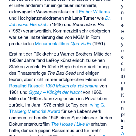
er unter anderem für einige teuer inszenierte,
y
extravagante Wasserspektakel mit
Esther Williams
n
und Hochglanzmelodramen mit Lana Turner wie
Dr.
L
Johnsons Heimkehr
(1948) und
Serenade in Rio
e
(1953) verantwortlich. Kommerziell sehr erfolgreich
R
war seine Inszenierung des von MGM in Rom
o
produzierten
Monumentalfilms
Quo Vadis
(1951).
y
(r
Erst mit der Rückkehr zu Warner Brothers Mitte der
e
1950er Jahre fand LeRoy künstlerisch zu seinen
c
Stärken zurück. Er führte Regie bei der Verfilmung
ht
des Theatererfolgs
The Bad Seed
und einigen
s)
teuren, aber nicht immer erfolgreichen Filmen mit
m
Rosalind Russell
:
1000 Meilen bis Yokohama
von
it
1961 und
Gypsy – Königin der Nacht
von 1962.
K
Mitte der 1960er Jahre zog er sich ins Privatleben
ro
zurück. Im Jahr 1976 erhielt LeRoy den
Irving G.
n
Thalberg Memorial Award
für sein Lebenswerk,
pr
nachdem er bereits 1946 einen Spezialoscar für den
in
Dokumentarkurzfilm
The House I Live In
erhalten
z
hatte, der sich gegen Rassismus und für mehr
A