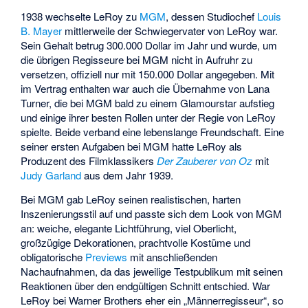
1938 wechselte LeRoy zu
MGM
, dessen Studiochef
Louis
B. Mayer
mittlerweile der Schwiegervater von LeRoy war.
Sein Gehalt betrug 300.000 Dollar im Jahr und wurde, um
die übrigen Regisseure bei MGM nicht in Aufruhr zu
versetzen, offiziell nur mit 150.000 Dollar angegeben. Mit
im Vertrag enthalten war auch die Übernahme von Lana
Turner, die bei MGM bald zu einem Glamourstar aufstieg
und einige ihrer besten Rollen unter der Regie von LeRoy
spielte. Beide verband eine lebenslange Freundschaft. Eine
seiner ersten Aufgaben bei MGM hatte LeRoy als
Produzent des Filmklassikers
Der Zauberer von Oz
mit
Judy Garland
aus dem Jahr 1939.
Bei MGM gab LeRoy seinen realistischen, harten
Inszenierungsstil auf und passte sich dem Look von MGM
an: weiche, elegante Lichtführung, viel Oberlicht,
großzügige Dekorationen, prachtvolle Kostüme und
obligatorische
Previews
mit anschließenden
Nachaufnahmen, da das jeweilige Testpublikum mit seinen
Reaktionen über den endgültigen Schnitt entschied. War
LeRoy bei Warner Brothers eher ein „Männerregisseur“, so