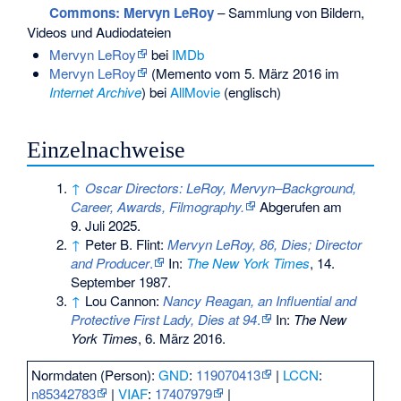
Commons
: Mervyn LeRoy
– Sammlung von Bildern,
Videos und Audiodateien
Mervyn LeRoy
bei
IMDb
Mervyn LeRoy
(
Memento
vom 5. März 2016 im
Internet Archive
) bei
AllMovie
(englisch)
Einzelnachweise
↑
Oscar Directors: LeRoy, Mervyn–Background,
Career, Awards, Filmography.
Abgerufen am
9. Juli 2025
.
↑
Peter B. Flint:
Mervyn LeRoy, 86, Dies; Director
and Producer
.
In:
The New York Times
, 14.
September 1987.
↑
Lou Cannon:
Nancy Reagan, an Influential and
Protective First Lady, Dies at 94
.
In:
The New
York Times
, 6. März 2016.
Normdaten (Person):
GND
:
119070413
|
LCCN
:
n85342783
|
VIAF
:
17407979
|