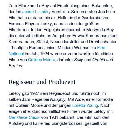
Zum Film kam LeRoy auf Empfehlung eines Bekannten,
der ihn
Jesse L. Lasky
vorstellte. Seinen ersten Job beim
Film hatte er daraufhin als Helfer in der Garderobe von
Famous Players-Lasky, damals eine der größten
Filmfirmen. In den Folgejahren übernahm Mervyn LeRoy
die unterschiedlichsten Aufgaben: Er war Kameraassistent,
Kameramann, Statist, Nebendarsteller und Drehbuchautor
– häufig in Personalunion. Mit dem Wechsel zu
First
National
im Jahr 1924 wurde er verantwortlich für etliche
Filme von
Colleen Moore
, darunter
Sally
und
Orchid and
Ermine
.
Regisseur und Produzent
LeRoy gab 1927 sein Regiedebüt und führte noch im
selben Jahr Regie bei
Naughty, But Nice
, einer Komödie
mit Colleen Moore und der jungen
Loretta Young
. Nach
einigen eher durchschnittlichen Filmen wurde LeRoy mit
Der kleine Cäsar
von 1931 bekannt. Der Film schildert
Aufstieg und Fall eines Gangsterbosses, gespielt von