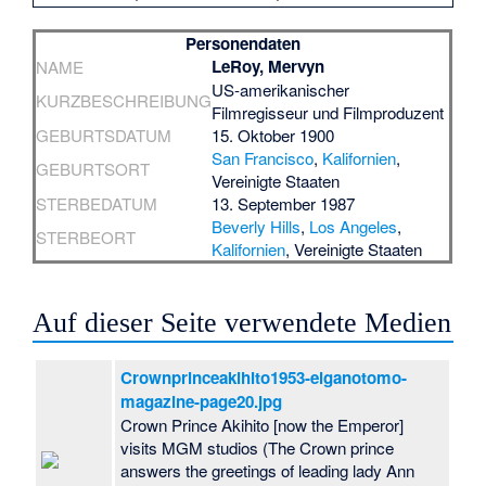
Personendaten
LeRoy, Mervyn
NAME
US-amerikanischer
KURZBESCHREIBUNG
Filmregisseur und Filmproduzent
GEBURTSDATUM
15. Oktober 1900
San Francisco
,
Kalifornien
,
GEBURTSORT
Vereinigte Staaten
STERBEDATUM
13. September 1987
Beverly Hills
,
Los Angeles
,
STERBEORT
Kalifornien
, Vereinigte Staaten
Auf dieser Seite verwendete Medien
Crownprinceakihito1953-eiganotomo-
magazine-page20.jpg
Crown Prince Akihito [now the Emperor]
visits MGM studios (The Crown prince
answers the greetings of leading lady Ann