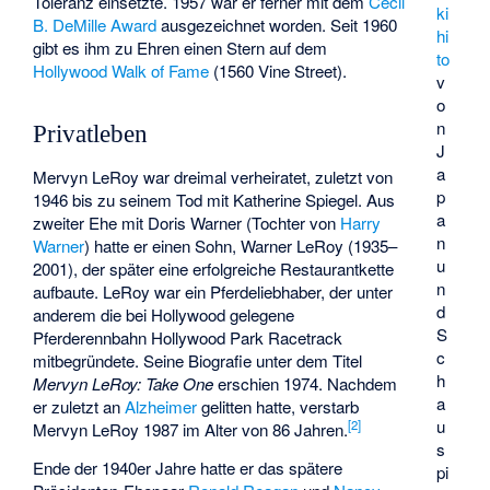
Toleranz einsetzte. 1957 war er ferner mit dem
Cecil
ki
B. DeMille Award
ausgezeichnet worden. Seit 1960
hi
gibt es ihm zu Ehren einen Stern auf dem
to
Hollywood Walk of Fame
(1560 Vine Street).
v
o
n
Privatleben
J
a
Mervyn LeRoy war dreimal verheiratet, zuletzt von
p
1946 bis zu seinem Tod mit Katherine Spiegel. Aus
a
zweiter Ehe mit Doris Warner (Tochter von
Harry
n
Warner
) hatte er einen Sohn, Warner LeRoy (1935–
u
2001), der später eine erfolgreiche Restaurantkette
n
aufbaute. LeRoy war ein Pferdeliebhaber, der unter
d
anderem die bei Hollywood gelegene
S
Pferderennbahn Hollywood Park Racetrack
c
mitbegründete. Seine Biografie unter dem Titel
h
Mervyn LeRoy: Take One
erschien 1974. Nachdem
a
er zuletzt an
Alzheimer
gelitten hatte, verstarb
u
[
2
]
Mervyn LeRoy 1987 im Alter von 86 Jahren.
s
Ende der 1940er Jahre hatte er das spätere
pi