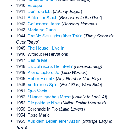
1940:
Escape
1941:
Der Tote lebt
(
Johnny Eager
)
1941:
Blüten im Staub
(
Blossoms in the Dust
)
1942:
Gefundene Jahre
(
Random Harvest
)
1943:
Madame Curie
1944:
Dreißig Sekunden über Tokio
(
Thirty Seconds
Over Tokyo
)
1945:
The House I Live In
1946: Without Reservations
1947:
Desire Me
1948:
Dr. Johnsons Heimkehr
(Homecoming)
1949:
Kleine tapfere Jo
(
Little Women
)
1949:
Hoher Einsatz
(
Any Number Can Play
)
1949:
Verlorenes Spiel
(
East Side, West Side
)
1951:
Quo Vadis
1952:
Männer machen Mode
(
Lovely to Look At
)
1952:
Die goldene Nixe
(
Million Dollar Mermaid
)
1953: Serenade in Rio (
Latin Lovers
)
1954: Rose Marie
1955:
Aus dem Leben einer Ärztin
(
Strange Lady in
Town
)