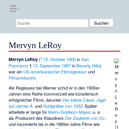
Mervyn LeRoy
Mervyn LeRoy
(*
15. Oktober
1900
in
San
Francisco
; †
13. September
1987
in
Beverly Hills
)
M
war ein
US-amerikanischer
Filmregisseur
und
er
Filmproduzent
.
v
y
Als Regisseur bei Warner schuf er in den 1930er-
n
Jahren eine Reihe kommerziell wie künstlerisch
L
erfolgreicher Filme, darunter
Der kleine Cäsar
,
Jagd
e
auf James A.
und
Goldgräber von 1933
. Später
R
arbeitete er lange für
Metro-Goldwyn-Mayer
, u. a.
o
als Produzent des Klassikers
Der Zauberer von Oz
,
y
und inszenierte bis in die 1960er-Jahre Filme wie
(1