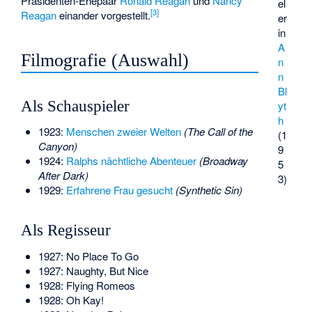
Präsidenten-Ehepaar
Ronald Reagan
und
Nancy
el
[
3
]
Reagan
einander vorgestellt.
er
in
A
Filmografie (Auswahl)
n
n
Bl
Als Schauspieler
yt
h
1923:
Menschen zweier Welten
(The Call of the
(1
Canyon)
9
1924:
Ralphs nächtliche Abenteuer
(Broadway
5
After Dark)
3)
1929:
Erfahrene Frau gesucht
(Synthetic Sin)
Als Regisseur
1927: No Place To Go
1927: Naughty, But Nice
1928: Flying Romeos
1928: Oh Kay!