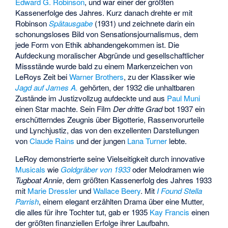
Edward G. Robinson
, und war einer der größten
Kassenerfolge des Jahres. Kurz danach drehte er mit
Robinson
Spätausgabe
(1931) und zeichnete darin ein
schonungsloses Bild von Sensationsjournalismus, dem
jede Form von Ethik abhandengekommen ist. Die
Aufdeckung moralischer Abgründe und gesellschaftlicher
Missstände wurde bald zu einem Markenzeichen von
LeRoys Zeit bei
Warner Brothers
, zu der Klassiker wie
Jagd auf James A.
gehörten, der 1932 die unhaltbaren
Zustände im Justizvollzug aufdeckte und aus
Paul Muni
einen Star machte. Sein Film
Der dritte Grad
bot 1937 ein
erschütterndes Zeugnis über Bigotterie, Rassenvorurteile
und Lynchjustiz, das von den exzellenten Darstellungen
von
Claude Rains
und der jungen
Lana Turner
lebte.
LeRoy demonstrierte seine Vielseitigkeit durch innovative
Musicals
wie
Goldgräber von 1933
oder Melodramen wie
Tugboat Annie
, dem größten Kassenerfolg des Jahres 1933
mit
Marie Dressler
und
Wallace Beery
. Mit
I Found Stella
Parrish
, einem elegant erzählten Drama über eine Mutter,
die alles für ihre Tochter tut, gab er 1935
Kay Francis
einen
der größten finanziellen Erfolge ihrer Laufbahn.