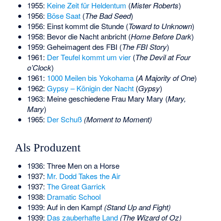
1955:
Keine Zeit für Heldentum
(
Mister Roberts
)
1956:
Böse Saat
(
The Bad Seed
)
1956: Einst kommt die Stunde (
Toward to Unknown
)
1958: Bevor die Nacht anbricht (
Home Before Dark
)
1959: Geheimagent des FBI (
The FBI Story
)
1961:
Der Teufel kommt um vier
(
The Devil at Four
o’Clock
)
1961:
1000 Meilen bis Yokohama
(
A Majority of One
)
1962:
Gypsy – Königin der Nacht
(
Gypsy
)
1963: Meine geschiedene Frau Mary Mary (
Mary,
Mary
)
1965:
Der Schuß
(Moment to Moment)
Als Produzent
1936: Three Men on a Horse
1937:
Mr. Dodd Takes the Air
1937:
The Great Garrick
1938:
Dramatic School
1939: Auf in den Kampf
(Stand Up and Fight)
1939:
Das zauberhafte Land
(The Wizard of Oz)