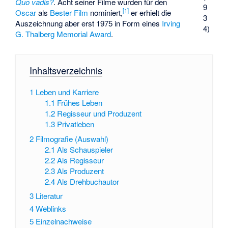
Quo vadis?
. Acht seiner Filme wurden für den
9
[
1
]
Oscar
als
Bester Film
nominiert,
er erhielt die
3
Auszeichnung aber erst 1975 in Form eines
Irving
4)
G. Thalberg Memorial Award
.
Inhaltsverzeichnis
1
Leben und Karriere
1.1
Frühes Leben
1.2
Regisseur und Produzent
1.3
Privatleben
2
Filmografie (Auswahl)
2.1
Als Schauspieler
2.2
Als Regisseur
2.3
Als Produzent
2.4
Als Drehbuchautor
3
Literatur
4
Weblinks
5
Einzelnachweise