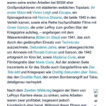
waren seine ersten Arbeiten bei MGM eher
Großproduktionen mit etablierten weiblichen Topstars:
Ihr
erster Mann
mit
Vivien Leigh
und
Escape
, ein
Spionagedrama mit
Norma Shearer
, die beide 1940 in den
Verleih kamen, sowie eine Reihe hochprofitabler Filme mit
Greer Garson
, die unter LeRoy zum großen Star der
Kriegsjahre aufstieg, – angefangen mit dem
Waisenkinddrama
Blüten im Staub
von 1941, das sich
durch den gedämpften Einsatz von
Technicolor
auszeichnete,
Gefundene Jahre
, einer Liebesgeschichte
um Amnesie mit
Ronald Colman
und Garson, die 1942
erfolgreich im Kino lief, sowie
Madame Curie
, einer
Filmbiografie über
Marie Curie
. Auf der anderen Seite
inszenierte er für das Studio auch Gangsterfilme wie
Der
Tote lebt
und Kriegsepen wie
Dreißig Sekunden über Tokio
,
das den
Doolittle Raid
, den ersten Bombenangriff auf Tokio,
detailgenau nachspielt.
Nach dem
Zweiten Weltkrieg
begann der Stern von
LeRoys Karriere etwas zu sinken; seine Arbeiten
M
waren zwar profitabel, insgesamt jedoch
er
künstlerisch eher banal. Während dieser Phase war
v