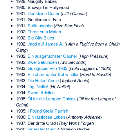
1928: Naughty Babes
1930: Showgirl in Hollywood
1931:
Der kleine Cäsar
(
Little Caesar
)
1931: Gentleman’s Fate
1931:
Spätausgabe
(
Five Star Final
)
1932:
Three on a Match
1932:
Big City Blues
1932:
Jagd auf James A.
(
I Am a Fugitive from a Chain
Gang
)
1932:
Ein ausgefuchster Gauner
(
High Pressure
)
1932:
Zwei Sekunden
(
Two Seconds
)
1933:
Goldgräber von 1933
(
Gold Diggers of 1933
)
1933:
Ein charmanter Schwindler
(
Hard to Handle
)
1933:
Die Hafen-Annie
(
Tugboat Annie
)
1934:
Tag, Nellie!
(
Hi, Nellie!
)
1934:
Sweet Adeline
1935:
Öl für die Lampen Chinas
(
Oil for the Lamps of
China
)
1935:
I Found Stella Parrish
1936:
Ein rastloses Leben
(
Anthony Adverse
)
1937: Der dritte Grad (
They Won’t Forget
)
1940:
Ihr erster Mann
(
Waterloo Bridge
)