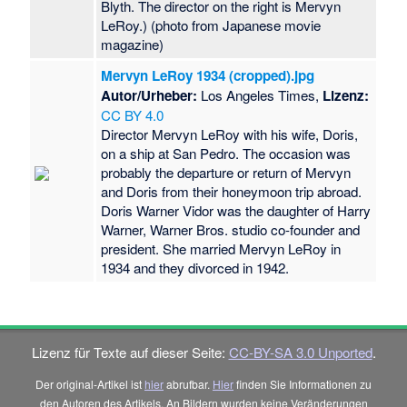
Blyth. The director on the right is Mervyn
LeRoy.) (photo from Japanese movie
magazine)
Mervyn LeRoy 1934 (cropped).jpg
Autor/Urheber:
Los Angeles Times,
Lizenz:
CC BY 4.0
Director Mervyn LeRoy with his wife, Doris,
on a ship at San Pedro. The occasion was
probably the departure or return of Mervyn
and Doris from their honeymoon trip abroad.
Doris Warner Vidor was the daughter of Harry
Warner, Warner Bros. studio co-founder and
president. She married Mervyn LeRoy in
1934 and they divorced in 1942.
Lizenz für Texte auf dieser Seite:
CC-BY-SA 3.0 Unported
.
Der original-Artikel ist
hier
abrufbar.
Hier
finden Sie Informationen zu
den Autoren des Artikels. An Bildern wurden keine Veränderungen