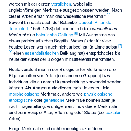
werden mit der ersten
verglichen
, wobei alle
ungleichförmigen Merkmale ausgeschlossen werden. Nach
[
5
]
dieser Arbeit erhält man das wesentliche Merkmal“.
Sowohl Linné als auch der Botaniker
Joseph Pitton de
Tournefort
(1656–1798) definierten mit dem
wesentlichen
[
6
]
Merkmal
eine
botanische Gattung
.
Mit Ausnahme des
etwas problematischen Begriffs „Wesen“ (der für viele
[
7
]
heutige Leser, wenn auch nicht unbedingt für Linné selbst,
[
8
]
einen
essentialistischen
Beiklang hat) entspricht dies bis
heute der Arbeit der Biologen mit Differentialmerkmalen.
Heute versteht man in der Biologie unter Merkmalen alle
Eigenschaften von Arten (und anderen Gruppen) bzw.
Individuen, die zu deren Unterscheidung verwendet werden
können. Als Artmerkmale dienen meist in erster Linie
morphologische
Merkmale, andere wie
physiologische
,
ethologische
oder
genetische
Merkmale können aber, je
nach Fragestellung, wichtiger sein. Individuelle Merkmale
sind zum Beispiel Alter, Erfahrung oder Status (bei
sozialen
Arten).
Einige Merkmale sind nicht eindeutig zuzuordnen: