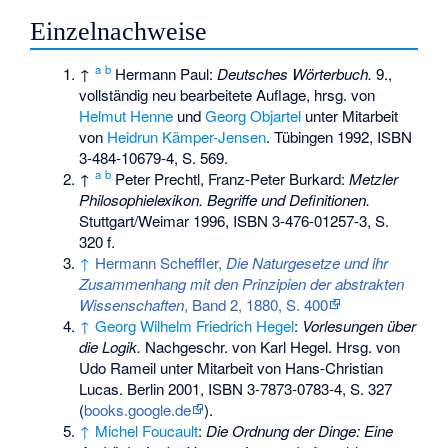
Einzelnachweise
a
b
↑
Hermann Paul:
Deutsches Wörterbuch.
9.,
vollständig neu bearbeitete Auflage, hrsg. von
Helmut Henne
und
Georg Objartel
unter Mitarbeit
von
Heidrun Kämper-Jensen
. Tübingen 1992,
ISBN
3-484-10679-4
, S. 569.
a
b
↑
Peter Prechtl, Franz-Peter Burkard:
Metzler
Philosophielexikon. Begriffe und Definitionen.
Stuttgart/Weimar 1996,
ISBN 3-476-01257-3
, S.
320 f.
↑
Hermann Scheffler,
Die Naturgesetze und ihr
Zusammenhang mit den Prinzipien der abstrakten
Wissenschaften
, Band 2, 1880, S. 400
↑
Georg Wilhelm Friedrich Hegel
:
Vorlesungen über
die Logik.
Nachgeschr. von Karl Hegel. Hrsg. von
Udo Rameil unter Mitarbeit von Hans-Christian
Lucas. Berlin 2001,
ISBN 3-7873-0783-4
, S. 327
(
books.google.de
).
↑
Michel Foucault
:
Die Ordnung der Dinge: Eine