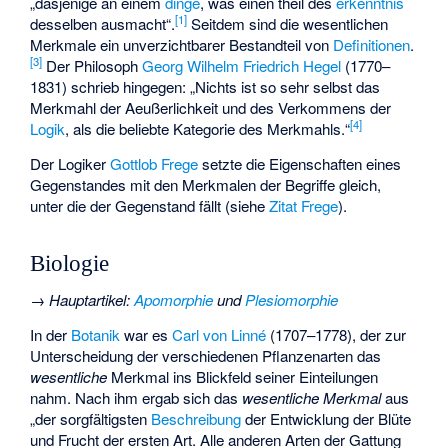
„dasjenige an einem
dinge
, was einen theil des
erkenntnis
[
1
]
desselben ausmacht“.
Seitdem sind die wesentlichen
Merkmale ein unverzichtbarer Bestandteil von
Definitionen
.
[
3
]
Der Philosoph
Georg Wilhelm Friedrich Hegel
(1770–
1831) schrieb hingegen: „Nichts ist so sehr selbst das
Merkmahl der Aeußerlichkeit und des Verkommens der
[
4
]
Logik
, als die beliebte Kategorie des Merkmahls.“
Der Logiker
Gottlob Frege
setzte die Eigenschaften eines
Gegenstandes mit den Merkmalen der Begriffe gleich,
unter die der Gegenstand fällt (siehe
Zitat Frege
).
Biologie
→
Hauptartikel
:
Apomorphie
und
Plesiomorphie
In der
Botanik
war es
Carl von Linné
(1707–1778), der zur
Unterscheidung der verschiedenen Pflanzenarten das
wesentliche
Merkmal ins Blickfeld seiner Einteilungen
nahm. Nach ihm ergab sich das
wesentliche Merkmal
aus
„der sorgfältigsten
Beschreibung
der Entwicklung der Blüte
und Frucht der ersten Art. Alle anderen Arten der Gattung