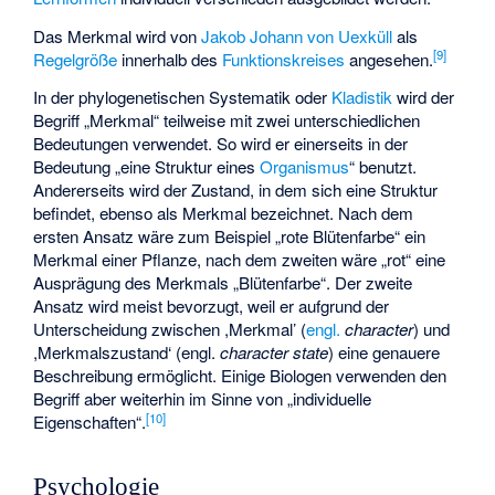
Das Merkmal wird von
Jakob Johann von Uexküll
als
[
9
]
Regelgröße
innerhalb des
Funktionskreises
angesehen.
In der phylogenetischen Systematik oder
Kladistik
wird der
Begriff „Merkmal“ teilweise mit zwei unterschiedlichen
Bedeutungen verwendet. So wird er einerseits in der
Bedeutung „eine Struktur eines
Organismus
“ benutzt.
Andererseits wird der Zustand, in dem sich eine Struktur
befindet, ebenso als Merkmal bezeichnet. Nach dem
ersten Ansatz wäre zum Beispiel „rote Blütenfarbe“ ein
Merkmal einer Pflanze, nach dem zweiten wäre „rot“ eine
Ausprägung des Merkmals „Blütenfarbe“. Der zweite
Ansatz wird meist bevorzugt, weil er aufgrund der
Unterscheidung zwischen ,Merkmal’ (
engl.
character
) und
,Merkmalszustand‘ (engl.
character state
) eine genauere
Beschreibung ermöglicht. Einige Biologen verwenden den
Begriff aber weiterhin im Sinne von „individuelle
[
10
]
Eigenschaften“.
Psychologie