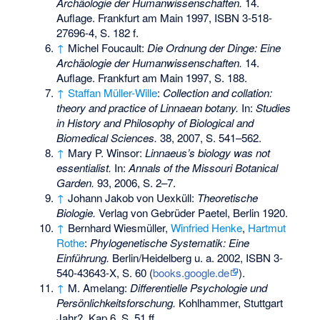
Archäologie der Humanwissenschaften.
14.
Auflage. Frankfurt am Main 1997,
ISBN 3-518-
27696-4
, S. 182 f.
↑
Michel Foucault:
Die Ordnung der Dinge: Eine
Archäologie der Humanwissenschaften.
14.
Auflage. Frankfurt am Main 1997, S. 188.
↑
Staffan Müller-Wille
:
Collection and collation:
theory and practice of Linnaean botany.
In:
Studies
in History and Philosophy of Biological and
Biomedical Sciences.
38, 2007, S. 541–562.
↑
Mary P. Winsor:
Linnaeus’s biology was not
essentialist.
In:
Annals of the Missouri Botanical
Garden.
93, 2006, S. 2–7.
↑
Johann Jakob von Uexküll:
Theoretische
Biologie.
Verlag von Gebrüder Paetel, Berlin 1920.
↑
Bernhard Wiesmüller,
Winfried Henke
,
Hartmut
Rothe
:
Phylogenetische Systematik: Eine
Einführung.
Berlin/Heidelberg u. a. 2002,
ISBN 3-
540-43643-X
, S. 60 (
books.google.de
).
↑
M. Amelang:
Differentielle Psychologie und
Persönlichkeitsforschung.
Kohlhammer, Stuttgart
Jahr?, Kap.6, S. 51 ff.