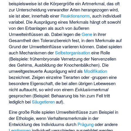
beispielsweise ist die Körpergröße ein Artmerkmal, das oft
zur Unterscheidung verwandter Arten herangezogen wird,
sie ist aber, innerhalb einer
Reaktionsnorm
, auch individuell
variabel. Die Ausprägung eines Merkmals hängt oft sowohl
von den Erbanlagen als auch von äußeren
Umwelteinflüssen ab. Dabei legen die
Gene
in ihrer
Gesamtheit den Toleranzbereich fest, in dem Merkmale auf
Grund der Umwelteinflüsse variieren können. Dabei spielen
auch Mechanismen der
Selbstorganisation
eine Rolle
(Beispiele: frühembryonale Vernetzung der Nervenzellen
des Gehirns, Ausbildung der Knochenbälkchen). Die
umweltgesteuerte Ausprägung wird als
Modifikation
bezeichnet. Zeigen einzelne Tierarten oder -gruppen eine
besondere Eigenschaft, die bei allen übrigen Lebewesen
nicht auftaucht, so wird von einem
Exklusivmerkmal
gesprochen (Beispiel: Behaarung bis hin zum Fell tritt
lediglich bei
Säugetieren
auf).
Eine große Rolle spielen Umwelteinflüsse zum Beispiel in
der Ethologie, wenn Verhaltensmerkmale in der
Entwicklung des Individuums durch
Prägung
oder andere
Lernformen
individuell verschieden ausgebildet werden.