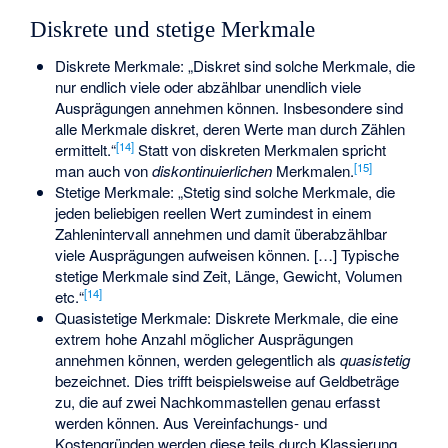
Diskrete und stetige Merkmale
Diskrete Merkmale: „Diskret sind solche Merkmale, die
nur endlich viele oder abzählbar unendlich viele
Ausprägungen annehmen können. Insbesondere sind
alle Merkmale diskret, deren Werte man durch Zählen
[
14
]
ermittelt.“
Statt von diskreten Merkmalen spricht
[
15
]
man auch von
diskontinuierlichen
Merkmalen.
Stetige Merkmale: „Stetig sind solche Merkmale, die
jeden beliebigen reellen Wert zumindest in einem
Zahlenintervall annehmen und damit überabzählbar
viele Ausprägungen aufweisen können. […] Typische
stetige Merkmale sind Zeit, Länge, Gewicht, Volumen
[
14
]
etc.“
Quasistetige Merkmale: Diskrete Merkmale, die eine
extrem hohe Anzahl möglicher Ausprägungen
annehmen können, werden gelegentlich als
quasistetig
bezeichnet. Dies trifft beispielsweise auf Geldbeträge
zu, die auf zwei Nachkommastellen genau erfasst
werden können. Aus Vereinfachungs- und
Kostengründen werden diese teils durch Klassierung