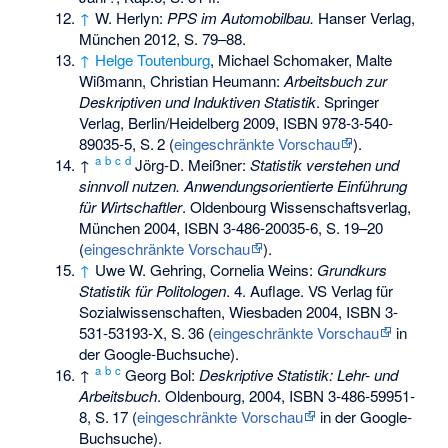
↑
W. Herlyn:
PPS im Automobilbau.
Hanser Verlag,
München 2012, S. 79–88.
↑
Helge Toutenburg
, Michael Schomaker, Malte
Wißmann, Christian Heumann:
Arbeitsbuch zur
Deskriptiven und Induktiven Statistik
. Springer
Verlag, Berlin/Heidelberg 2009,
ISBN 978-3-540-
89035-5
,
S.
2
(
eingeschränkte Vorschau
).
a
b
c
d
↑
Jörg-D. Meißner:
Statistik verstehen und
sinnvoll nutzen. Anwendungsorientierte Einführung
für Wirtschaftler
. Oldenbourg Wissenschaftsverlag,
München 2004,
ISBN 3-486-20035-6
,
S.
19–20
(
eingeschränkte Vorschau
).
↑
Uwe W. Gehring, Cornelia Weins:
Grundkurs
Statistik für Politologen
. 4. Auflage. VS Verlag für
Sozialwissenschaften, Wiesbaden 2004,
ISBN 3-
531-53193-X
,
S.
36
(
eingeschränkte Vorschau
in
der Google-Buchsuche).
a
b
c
↑
Georg Bol:
Deskriptive Statistik: Lehr- und
Arbeitsbuch
. Oldenbourg, 2004,
ISBN 3-486-59951-
8
,
S.
17
(
eingeschränkte Vorschau
in der Google-
Buchsuche).