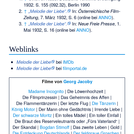
1932. S. 155 (092.32), Berlin 1990
↑
„Melodie der Liebe“.
In:
Österreichische Film-
Zeitung
, 7. März 1932, S. 6 (online bei
ANNO
).
↑
„Melodie der Liebe“.
In:
Neue Freie Presse
, 1.
Mai 1932, S. 16 (online bei
ANNO
).
Weblinks
Melodie der Liebe
bei
IMDb
Melodie der Liebe
bei
filmportal.de
Filme von
Georg Jacoby
Madame Incognito
|
Die Löwenhochzeit
|
Die Filmprinzessin
|
Das Geheimnis des Affen
|
Die Flammentänzerin
|
Der letzte Flug
|
Die Tänzerin
|
König Motor
|
Der Mann ohne Gedächtnis
|
Irrende Liebe
|
Der schwarze Moritz
|
Ein tolles Mädel
|
Ein toller Einfall
|
Die Braut des Reserveleutnants oder „Fürs Vaterland“
|
Der Skandal
|
Bogdan Stimoff
|
Das zweite Leben
|
Gold
|
Die Entdeckung Deutschlands
|
Der feldgraue Groschen
|