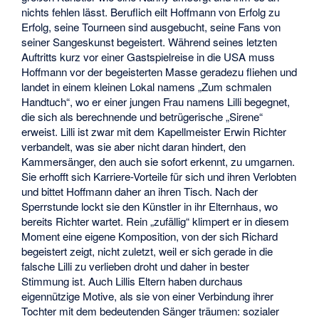
nichts fehlen lässt. Beruflich eilt Hoffmann von Erfolg zu
Erfolg, seine Tourneen sind ausgebucht, seine Fans von
seiner Sangeskunst begeistert. Während seines letzten
Auftritts kurz vor einer Gastspielreise in die USA muss
Hoffmann vor der begeisterten Masse geradezu fliehen und
landet in einem kleinen Lokal namens „Zum schmalen
Handtuch“, wo er einer jungen Frau namens Lilli begegnet,
die sich als berechnende und betrügerische „Sirene“
erweist. Lilli ist zwar mit dem Kapellmeister Erwin Richter
verbandelt, was sie aber nicht daran hindert, den
Kammersänger, den auch sie sofort erkennt, zu umgarnen.
Sie erhofft sich Karriere-Vorteile für sich und ihren Verlobten
und bittet Hoffmann daher an ihren Tisch. Nach der
Sperrstunde lockt sie den Künstler in ihr Elternhaus, wo
bereits Richter wartet. Rein „zufällig“ klimpert er in diesem
Moment eine eigene Komposition, von der sich Richard
begeistert zeigt, nicht zuletzt, weil er sich gerade in die
falsche Lilli zu verlieben droht und daher in bester
Stimmung ist. Auch Lillis Eltern haben durchaus
eigennützige Motive, als sie von einer Verbindung ihrer
Tochter mit dem bedeutenden Sänger träumen: sozialer