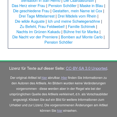
Sensation in San Remo
|
Die Csardasfürstin
|
Das Herz einer Frau
|
Pension Schöller
|
Maske in Blau
|
Die geschiedene Frau
|
Gestatten, mein Name ist Cox
|
Drei Tage Mittelarrest
|
Drei Mädels vom Rhein
|
Die wilde Auguste
|
Ich und meine Schwiegersöhne
|
Zu Befehl, Frau Feldwebel!
|
Familie Schimek
|
Nachts im Grünen Kakadu
|
Bühne frei für Marika
|
Die Nacht vor der Premiere
|
Bomben auf Monte Carlo
|
Pension Schöller
Lizenz für Texte auf dieser Seite:
CC-BY-SA 3.0 Unported
.
Der original-Artikel ist
hier
abrufbar.
Hier
finden Sie Informationen zu
den Autoren des Artikels. An Bildern wurden keine Veränderungen
vorgenommen - diese werden aber in der Regel wie bei der
ursprünglichen Quelle des Artikels verkleinert, d.h. als Vorschaubilder
angezeigt. Klicken Sie auf ein Bild für weitere Informationen zum
Urheber und zur Lizenz. Die vorgenommenen Änderungen am Artikel
können Sie
hier
einsehen.