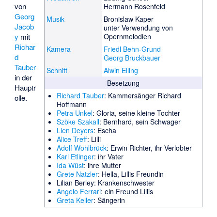
von
Hermann Rosenfeld
Georg
Musik
Bronislaw Kaper
Jacob
unter Verwendung von
y
mit
Opernmelodien
Richar
Kamera
Friedl Behn-Grund
d
Georg Bruckbauer
Tauber
Schnitt
Alwin Elling
in der
Besetzung
Hauptr
Richard Tauber
: Kammersänger Richard
olle.
Hoffmann
Petra Unkel
: Gloria, seine kleine Tochter
Szöke Szakall
: Bernhard, sein Schwager
Lien Deyers
: Escha
Alice Treff
: Lilli
Adolf Wohlbrück
: Erwin Richter, ihr Verlobter
Karl Etlinger
: ihr Vater
Ida Wüst
: ihre Mutter
Grete Natzler
: Hella, Lillis Freundin
Lilian Berley
: Krankenschwester
Angelo Ferrari
: ein Freund Lillis
Greta Keller
: Sängerin