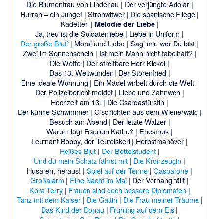
Die Blumenfrau von Lindenau
|
Der verjüngte Adolar
|
Hurrah – ein Junge!
|
Strohwitwer
|
Die spanische Fliege
|
Kadetten
|
|
Melodie der Liebe
Ja, treu ist die Soldatenliebe
|
Liebe in Uniform
|
Der große Bluff
|
Moral und Liebe
|
Sag’ mir, wer Du bist
|
Zwei im Sonnenschein
|
Ist mein Mann nicht fabelhaft?
|
Die Wette
|
Der streitbare Herr Kickel
|
Das 13. Weltwunder
|
Der Störenfried
|
Eine ideale Wohnung
|
Ein Mädel wirbelt durch die Welt
|
Der Polizeibericht meldet
|
Liebe und Zahnweh
|
Hochzeit am 13.
|
Die Csardasfürstin
|
Der kühne Schwimmer
|
G’schichten aus dem Wienerwald
|
Besuch am Abend
|
Der letzte Walzer
|
Warum lügt Fräulein Käthe?
|
Ehestreik
|
Leutnant Bobby, der Teufelskerl
|
Herbstmanöver
|
Heißes Blut
|
Der Bettelstudent
|
Und du mein Schatz fährst mit
|
Die Kronzeugin
|
Husaren, heraus!
|
Spiel auf der Tenne
|
Gasparone
|
Großalarm
|
Eine Nacht im Mai
|
Der Vorhang fällt
|
Kora Terry
|
Frauen sind doch bessere Diplomaten
|
Tanz mit dem Kaiser
|
Die Gattin
|
Die Frau meiner Träume
|
Das Kind der Donau
|
Frühling auf dem Eis
|