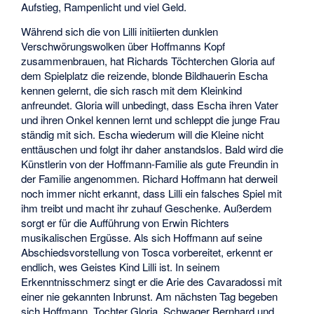
Aufstieg, Rampenlicht und viel Geld.
Während sich die von Lilli initiierten dunklen
Verschwörungswolken über Hoffmanns Kopf
zusammenbrauen, hat Richards Töchterchen Gloria auf
dem Spielplatz die reizende, blonde Bildhauerin Escha
kennen gelernt, die sich rasch mit dem Kleinkind
anfreundet. Gloria will unbedingt, dass Escha ihren Vater
und ihren Onkel kennen lernt und schleppt die junge Frau
ständig mit sich. Escha wiederum will die Kleine nicht
enttäuschen und folgt ihr daher anstandslos. Bald wird die
Künstlerin von der Hoffmann-Familie als gute Freundin in
der Familie angenommen. Richard Hoffmann hat derweil
noch immer nicht erkannt, dass Lilli ein falsches Spiel mit
ihm treibt und macht ihr zuhauf Geschenke. Außerdem
sorgt er für die Aufführung von Erwin Richters
musikalischen Ergüsse. Als sich Hoffmann auf seine
Abschiedsvorstellung von Tosca vorbereitet, erkennt er
endlich, wes Geistes Kind Lilli ist. In seinem
Erkenntnisschmerz singt er die Arie des Cavaradossi mit
einer nie gekannten Inbrunst. Am nächsten Tag begeben
sich Hoffmann, Tochter Gloria, Schwager Bernhard und