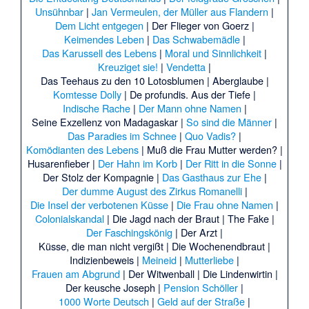
Unsühnbar
|
Jan Vermeulen, der Müller aus Flandern
|
Dem Licht entgegen
|
Der Flieger von Goerz
|
Keimendes Leben
|
Das Schwabemädle
|
Das Karussell des Lebens
|
Moral und Sinnlichkeit
|
Kreuziget sie!
|
Vendetta
|
Das Teehaus zu den 10 Lotosblumen
|
Aberglaube
|
Komtesse Dolly
|
De profundis. Aus der Tiefe
|
Indische Rache
|
Der Mann ohne Namen
|
Seine Exzellenz von Madagaskar
|
So sind die Männer
|
Das Paradies im Schnee
|
Quo Vadis?
|
Komödianten des Lebens
|
Muß die Frau Mutter werden?
|
Husarenfieber
|
Der Hahn im Korb
|
Der Ritt in die Sonne
|
Der Stolz der Kompagnie
|
Das Gasthaus zur Ehe
|
Der dumme August des Zirkus Romanelli
|
Die Insel der verbotenen Küsse
|
Die Frau ohne Namen
|
Colonialskandal
|
Die Jagd nach der Braut
|
The Fake
|
Der Faschingskönig
|
Der Arzt
|
Küsse, die man nicht vergißt
|
Die Wochenendbraut
|
Indizienbeweis
|
Meineid
|
Mutterliebe
|
Frauen am Abgrund
|
Der Witwenball
|
Die Lindenwirtin
|
Der keusche Joseph
|
Pension Schöller
|
1000 Worte Deutsch
|
Geld auf der Straße
|