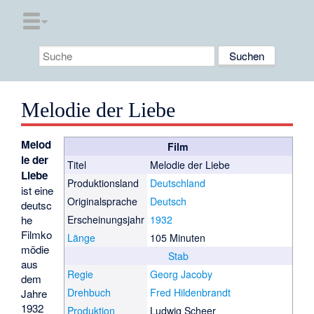
Melodie der Liebe
Melod
Film
ie der
Titel
Melodie der Liebe
Liebe
Produktionsland
Deutschland
ist eine
Originalsprache
Deutsch
deutsc
he
Erscheinungsjahr
1932
Filmko
Länge
105 Minuten
mödie
Stab
aus
Regie
Georg Jacoby
dem
Drehbuch
Fred Hildenbrandt
Jahre
1932
Produktion
Ludwig Scheer