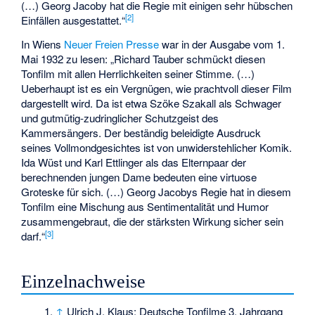
(…) Georg Jacoby hat die Regie mit einigen sehr hübschen
[
2
]
Einfällen ausgestattet.“
In Wiens
Neuer Freien Presse
war in der Ausgabe vom 1.
Mai 1932 zu lesen: „Richard Tauber schmückt diesen
Tonfilm mit allen Herrlichkeiten seiner Stimme. (…)
Ueberhaupt ist es ein Vergnügen, wie prachtvoll dieser Film
dargestellt wird. Da ist etwa Szöke Szakall als Schwager
und gutmütig-zudringlicher Schutzgeist des
Kammersängers. Der beständig beleidigte Ausdruck
seines Vollmondgesichtes ist von unwiderstehlicher Komik.
Ida Wüst und Karl Ettlinger als das Elternpaar der
berechnenden jungen Dame bedeuten eine virtuose
Groteske für sich. (…) Georg Jacobys Regie hat in diesem
Tonfilm eine Mischung aus Sentimentalität und Humor
zusammengebraut, die der stärksten Wirkung sicher sein
[
3
]
darf.“
Einzelnachweise
↑
Ulrich J. Klaus: Deutsche Tonfilme 3. Jahrgang