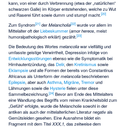
kann, von einer durch Verbrennung (etwa der „natürlichen“
schwarzen Galle) im Körper entstehenden, welche zu Wut
[
20
]
und Raserei führt sowie dumm und stumpf macht.
[
21
]
[
22
]
Zum Syndrom
der
Melancholia
wurde vor allem im
Mittelalter oft der
Liebeskummer
(
amor hereos
, meist
[
23
]
humoralpathologisch erklärt) gezählt.
Die Bedeutung des Wortes
melancolia
war vielfältig und
umfasste geistige Verwirrtheit, Depression infolge von
Entwicklungsstörungen
ebenso wie die Symptomatik bei
Hirnhautentzündung, das
Delir
, den
Kretinismus
sowie
Eklampsie
und alle Formen der bereits von Constantinus
Africanus als Unterform der
melancolia
beschriebenen
Epilepsie
, aber auch
Asthma
,
Migräne
,
Tremor
und
Lähmungen sowie die
Hysterie
fielen unter diese
[
24
]
Sammelbezeichnung.
Bevor am Ende des Mittelalters
eine Wandlung des Begriffs vom reinen Krankheitsbild zum
„Gefühl“ erfolgte, wurde die Melancholie sowohl in der
antiken als auch der mittelalterlichen Literatur negativ als
Gemütsleiden gesehen. Eine Ausnahme bildet ein
Fragment mit dem Titel
XXX,1,
das zeitweise dem