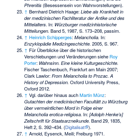
Phrenitis
(Besessensein von Wahnvorstellungen).
↑
Bernhard Dietrich Haage:
Liebe als Krankheit in
der medizinischen Fachliteratur der Antike und des
Mittelalters.
In:
Würzburger medizinhistorische
Mitteilungen.
Band 5, 1987, S. 173–208, passim.
↑
Heinrich Schipperges
:
Melancholia.
In:
Enzyklopädie Medizingeschichte.
2005, S. 967.
↑
Für Überblicke über die historischen
Verschiebungen und Veränderungen siehe
Roy
Porter
:
Wahnsinn. Eine kleine Kulturgeschichte.
Fischer Taschenbuch, Frankfurt am Main 2007;
Clark Lawlor:
From Melancholia to Prozac. A
History of Depression.
Oxford University Press,
Oxford 2012.
↑
Vgl. darüber hinaus auch
Martin Münz
:
Gutachten der medicinischen Facultätt zu Würzburg
über vermeintlichen Mord in Folge einer
Melancholia erotica-religiosa.
In:
[Adolph Henke’s]
Zeitschrift für Staatsarzneikunde.
Band 29, 1835,
Heft 2, S. 392–434. (
Digitalisat
).
↑
Arnold, Eysenck, Meili; Freiburg 1971.