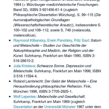
1984 (=
Würzburger medizinhistorische Forschungen.
Band 32),
ISBN 3-921456-61-4
(zugleich
Philosophische Dissertation Würzburg), S. 99–115 (
Die
humoralpathologischen Grundlagen
(Wissenschaftstheoretischer Ansatz)
), insbesondere S.
100–102 und 108–112, sowie S. 746 (
melancolia
,
melancolicus
).
Raymond Klibansky
,
Erwin Panofsky
,
Fritz Saxl
:
Saturn
und Melancholie – Studien zur Geschichte der
Naturphilosophie und Medizin, der Religion und der
Kunst.
Suhrkamp, Frankfurt am Main 1990,
ISBN 3-
518-28610-2
.
Julia Kristeva
:
Schwarze Sonne. Depression und
Melancholie.
Suhrkamp, Frankfurt am Main 1998,
ISBN
3-518-11594-4
.
Roland Lambrecht:
Der Geist der Melancholie – Eine
Herausforderung philosophischer Reflexion.
Fink,
München 1996,
ISBN 3-7705-2925-1
.
Wolf Lepenies
:
Melancholie und Gesellschaft.
Suhrkamp, Frankfurt am Main 1969 (zugleich
Dissertation
an der
Universität Münster
1967 unter dem