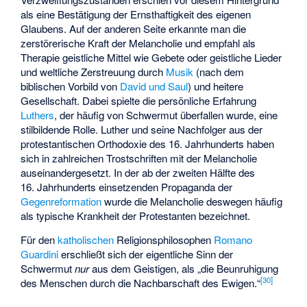
als eine Bestätigung der Ernsthaftigkeit des eigenen
Glaubens. Auf der anderen Seite erkannte man die
zerstörerische Kraft der Melancholie und empfahl als
Therapie geistliche Mittel wie Gebete oder geistliche Lieder
und weltliche Zerstreuung durch
Musik
(nach dem
biblischen Vorbild von
David und Saul
) und heitere
Gesellschaft. Dabei spielte die persönliche Erfahrung
Luthers
, der häufig von Schwermut überfallen wurde, eine
stilbildende Rolle. Luther und seine Nachfolger aus der
protestantischen Orthodoxie des 16. Jahrhunderts haben
sich in zahlreichen
Trostschriften
mit der Melancholie
auseinandergesetzt. In der ab der zweiten Hälfte des
16. Jahrhunderts einsetzenden Propaganda der
Gegenreformation
wurde die Melancholie deswegen häufig
als typische Krankheit der Protestanten bezeichnet.
Für den
katholischen
Religionsphilosophen
Romano
Guardini
erschließt sich der eigentliche Sinn der
Schwermut
nur
aus dem Geistigen, als „die Beunruhigung
[
30
]
des Menschen durch die Nachbarschaft des Ewigen.“