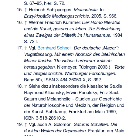
S. 67–85, hier: S. 72.
↑
Heinrich Schipperges:
Melancholia.
In:
Enzyklopädie Medizingeschichte.
2005, S. 966.
↑
Werner Friedrich Kümmel:
Der Homo litteratus
und die Kunst, gesund zu leben. Zur Entwicklung
eines Zweiges der Diätetik im Humanismus.
1984,
S. 72 f.
↑
Vgl.
Bernhard Schnell
:
Der deutsche „Macer“:
Vulgatfassung. Mit einem Abdruck des lateinischen
Macer floridus ‘De viribus herbarum’ kritisch
herausgegeben.
Niemeyer, Tübingen 2003 (=
Texte
und Textgeschichte. Würzburger Forschungen.
Band 50),
ISBN 3-484-36050-X
, S. 392.
↑
Siehe dazu insbesondere die klassische Studie
Raymond Klibansky, Erwin Panofsky, Fritz Saxl:
Saturn und Melancholie – Studien zur Geschichte
der Naturphilosophie und Medizin, der Religion und
der Kunst. Suhrkamp, Frankfurt am Main 1990,
ISBN 3-518-28610-2
.
↑
Vgl. auch A. Solomon:
Saturns Schatten. Die
dunklen Welten der Depression.
Frankfurt am Main