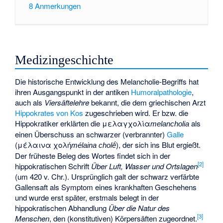
8
Anmerkungen
Medizingeschichte
Die historische Entwicklung des Melancholie-Begriffs hat
ihren Ausgangspunkt in der antiken
Humoralpathologie
,
auch als
Viersäftelehre
bekannt, die dem griechischen Arzt
Hippokrates von Kos
zugeschrieben wird. Er bzw. die
Hippokratiker erklärten die
μελαγχολία
als
melancholia
einen Überschuss an schwarzer (verbrannter)
Galle
(
μέλαινα χολή
), der sich ins Blut ergießt.
mélaina cholḗ
Der früheste Beleg des Wortes findet sich in der
[
2
]
hippokratischen Schrift
Über Luft, Wasser und Ortslagen
(um 420 v. Chr.). Ursprünglich galt der schwarz verfärbte
Gallensaft als Symptom eines krankhaften Geschehens
und wurde erst später, erstmals belegt in der
hippokratischen Abhandlung
Über die Natur des
[
3
]
Menschen
, den (konstitutiven) Körpersäften zugeordnet.