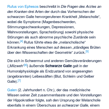
Rufus von Ephesos
beschreibt in
Die Fragen des Arztes an
den Kranken
drei Arten der durch das Vorherrschen der
schwarzen Galle hervorgerufenen Krankheit „Melancholie“,
wobei die Symptome (Magenbeschwerden,
Stimmungsschwankungen, Depressionen,
Wahnvorstellungen, Sprachstörung) sowohl physische
Störungen als auch abnorme psychische Zustände sein
[
4
]
können.
Rufus führte etwa die „melancholische“
Erkrankung eines Menschen auf dessen „ständiges Brüten
[
5
]
über den Wissenschaften der Geometrie“ zurück.
Die sich in Schwermut und anderen Gemütsveränderungen
[
6
]
(„Milzweh“
) äußernde
Schwarze Galle
galt in der
Humoralphysiologie als Endzustand von angesengten
(angebrannten) Leibessäften (Blut, Schleim und Gelber
[
7
]
Galle).
Galen
(2. Jahrhundert n. Chr.), der das medizinische
Wissen seiner Zeit zusammenfasste und den Vorstellungen
der
Hippokratiker
folgte, sah den Ursprung der Melancholie
ebenfalls in einem Überschuss an
schwarzer Galle,
einem