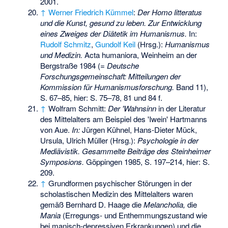
2001.
↑
Werner Friedrich Kümmel
:
Der Homo litteratus
und die Kunst, gesund zu leben. Zur Entwicklung
eines Zweiges der Diätetik im Humanismus.
In:
Rudolf Schmitz
,
Gundolf Keil
(Hrsg.):
Humanismus
und Medizin.
Acta humaniora, Weinheim an der
Bergstraße 1984 (=
Deutsche
Forschungsgemeinschaft: Mitteilungen der
Kommission für Humanismusforschung.
Band 11),
S. 67–85, hier: S. 75–78, 81 und 84 f.
↑
Wolfram Schmitt:
Der 'Wahnsinn
in der Literatur
des Mittelalters am Beispiel des 'Iwein' Hartmanns
von Aue.
In:
Jürgen Kühnel, Hans-Dieter Mück,
Ursula, Ulrich Müller (Hrsg.):
Psychologie in der
Mediävistik. Gesammelte Beiträge des Steinheimer
Symposions.
Göppingen 1985, S. 197–214, hier: S.
209.
↑
Grundformen psychischer Störungen in der
scholastischen Medizin des Mittelalters waren
gemäß Bernhard D. Haage die
Melancholia,
die
Mania
(Erregungs- und Enthemmungszustand wie
bei manisch-depressiven Erkrankungen) und die