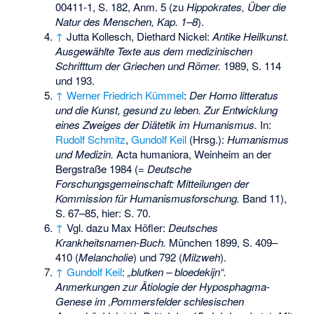
00411-1
, S. 182, Anm. 5 (zu
Hippokrates, Über die
Natur des Menschen, Kap. 1–8
).
↑
Jutta Kollesch, Diethard Nickel:
Antike Heilkunst.
Ausgewählte Texte aus dem medizinischen
Schrifttum der Griechen und Römer.
1989, S. 114
und 193.
↑
Werner Friedrich Kümmel
:
Der Homo litteratus
und die Kunst, gesund zu leben. Zur Entwicklung
eines Zweiges der Diätetik im Humanismus.
In:
Rudolf Schmitz
,
Gundolf Keil
(Hrsg.):
Humanismus
und Medizin.
Acta humaniora, Weinheim an der
Bergstraße 1984 (=
Deutsche
Forschungsgemeinschaft: Mitteilungen der
Kommission für Humanismusforschung.
Band 11),
S. 67–85, hier: S. 70.
↑
Vgl. dazu Max Höfler:
Deutsches
Krankheitsnamen-Buch.
München 1899, S. 409–
410 (
Melancholie
) und 792 (
Milzweh
).
↑
Gundolf Keil
:
„blutken – bloedekijn“.
Anmerkungen zur Ätiologie der Hyposphagma-
Genese im ‚Pommersfelder schlesischen