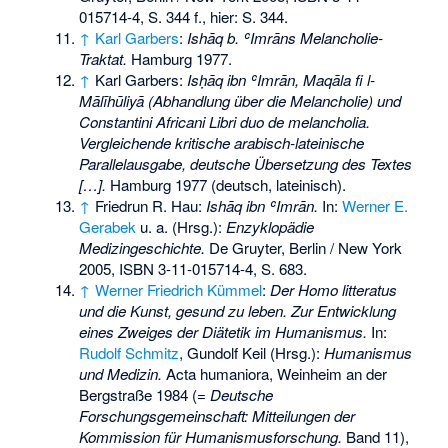
015714-4
, S. 344 f., hier: S. 344.
↑
Karl Garbers
:
Ishāq b. ʿImrāns Melancholie-
Traktat.
Hamburg 1977.
↑
Karl Garbers:
Isḥāq ibn ʿImrān, Maqāla fi l-
Mālīhūliyā (Abhandlung über die Melancholie) und
Constantini Africani Libri duo de melancholia.
Vergleichende kritische arabisch-lateinische
Parallelausgabe, deutsche Übersetzung des Textes
[…].
Hamburg 1977 (deutsch, lateinisch).
↑
Friedrun R. Hau
:
Ishāq ibn ʿImrān.
In:
Werner E.
Gerabek
u. a. (Hrsg.):
Enzyklopädie
Medizingeschichte.
De Gruyter, Berlin / New York
2005,
ISBN 3-11-015714-4
, S. 683.
↑
Werner Friedrich Kümmel
:
Der Homo litteratus
und die Kunst, gesund zu leben. Zur Entwicklung
eines Zweiges der Diätetik im Humanismus.
In:
Rudolf Schmitz
, Gundolf Keil (Hrsg.):
Humanismus
und Medizin.
Acta humaniora, Weinheim an der
Bergstraße 1984 (=
Deutsche
Forschungsgemeinschaft: Mitteilungen der
Kommission für Humanismusforschung.
Band 11),