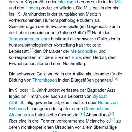
der vier Körpersäfte oder
lateinisch
humores
, die in der
Milz
und den
Hoden
produziert würden. Die Milz galt in der bis
ins 19. Jahrhundert in der europäischen Medizin
vorherrschenden Humoralpathologie zudem als
Speicherorgan der Schwarzen Galle (im Gegensatz zur in
[
8
]
der Leber gespeicherten „Gelben Galle“).
Nach der
Temperamentenlehre
bestimmt die schwarze Galle, der in
humoralpathologischer Vorstellung kalt-trockene
[
9
]
Leibessaft,
den Charakter der
Melancholiker
und
korrespondiert mit dem Element
Erde
, dem Herbst, dem
Erwachsenenalter und dem Nachmittag.
Die schwarze Galle wurde in der Antike als Ursache für die
[
10
]
Bildung von
Thrombosen
in den Blutgefäßen gehalten.
Im 9. oder 10. Jahrhundert verfasste der Bagdader Arzt
Isḥāq ibn ʿImrān
, der auch als Leibarzt von
Ziyadat
Allah III.
tätig geworden ist, eine inhaltlich über
Rufus von
Ephesos
hinausgehende, später durch
Constantinus
[
11
]
[
12
]
Africanus
ins Lateinische übersetzte,
Abhandlung
[
13
]
über eine in drei Formen vorkommende Melancholie,
zu
deren nichtkörperlichen Ursachen vor allem übermäßige
[
14
]