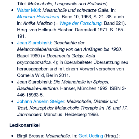
Titel:
Melancholie, Langeweile und Reflexion
).
Walter Müri
:
Melancholie und schwarze Galle.
In:
Museum Helveticum
.
Band 10, 1953, S. 21–38; auch
in:
Antike Medizin
(=
Wege der Forschung
.
Band 221).
Hrsg. von Hellmuth Flashar. Darmstadt 1971, S. 165–
191.
Jean Starobinski
:
Geschichte der
Melancholiebehandlung von den Anfängen bis 1900.
Basel 1960 (=
Documenta Geigy: Acta
psychosomatica.
4); in überarbeiteter Übersetzung neu
herausgegeben und mit einem Vorwort versehen von
Cornelia Wild, Berlin 2011.
Jean Starobinski:
Die Melancholie im Spiegel.
Baudelaire-Lektüren.
Hanser, München 1992,
ISBN 3-
446-15983-5
.
Johann Anselm Steiger
:
Melancholie, Diätetik und
Trost. Konzept der Melancholie-Therapie im 16. und 17.
Jahrhundert
. Manutius, Heidelberg 1996.
Lexikonartikel
Birgit Bressa:
Melancholie.
In:
Gert Ueding
(Hrsg.):