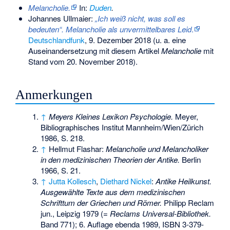
Melancholie.
In:
Duden
.
Johannes Ullmaier
:
„Ich weiß nicht, was soll es
bedeuten“. Melancholie als unvermittelbares Leid
.
Deutschlandfunk
, 9. Dezember 2018 (u. a. eine
Auseinandersetzung mit diesem Artikel
Melancholie
mit
Stand vom 20. November 2018).
Anmerkungen
↑
Meyers Kleines Lexikon Psychologie.
Meyer,
Bibliographisches Institut Mannheim/Wien/Zürich
1986, S. 218.
↑
Hellmut Flashar:
Melancholie und Melancholiker
in den medizinischen Theorien der Antike.
Berlin
1966, S. 21.
↑
Jutta Kollesch
,
Diethard Nickel
:
Antike Heilkunst.
Ausgewählte Texte aus dem medizinischen
Schrifttum der Griechen und Römer.
Philipp Reclam
jun., Leipzig 1979 (=
Reclams Universal-Bibliothek.
Band 771); 6. Auflage ebenda 1989,
ISBN 3-379-