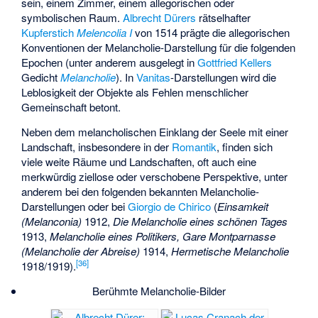
sein, einem Zimmer, einem allegorischen oder
symbolischen Raum.
Albrecht Dürers
rätselhafter
Kupferstich
Melencolia I
von 1514 prägte die allegorischen
Konventionen der Melancholie-Darstellung für die folgenden
Epochen (unter anderem ausgelegt in
Gottfried Kellers
Gedicht
Melancholie
). In
Vanitas
-Darstellungen wird die
Leblosigkeit der Objekte als Fehlen menschlicher
Gemeinschaft betont.
Neben dem melancholischen Einklang der Seele mit einer
Landschaft, insbesondere in der
Romantik
, finden sich
viele weite Räume und Landschaften, oft auch eine
merkwürdig ziellose oder verschobene Perspektive, unter
anderem bei den folgenden bekannten Melancholie-
Darstellungen oder bei
Giorgio de Chirico
(
Einsamkeit
(Melanconia)
1912,
Die Melancholie eines schönen Tages
1913,
Melancholie eines Politikers,
Gare Montparnasse
(Melancholie der Abreise)
1914,
Hermetische Melancholie
[
36
]
1918/1919).
Berühmte Melancholie-Bilder