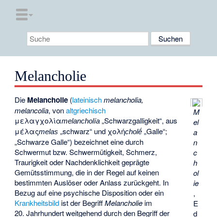
Melancholie
Die
Melancholie
(
lateinisch
melancholia,
melancolia
, von
altgriechisch
M
μελαγχολία
„Schwarzgalligkeit“, aus
el
melancholía
μέλας
„schwarz“ und
χολή
„Galle“;
a
melas
cholḗ
„Schwarze Galle“) bezeichnet eine durch
n
Schwermut bzw. Schwermütigkeit, Schmerz,
c
Traurigkeit oder Nachdenklichkeit geprägte
h
Gemütsstimmung, die in der Regel auf keinen
ol
bestimmten Auslöser oder Anlass zurückgeht. In
ie
Bezug auf eine psychische Disposition oder ein
,
Krankheitsbild
ist der Begriff
Melancholie
im
E
20. Jahrhundert weitgehend durch den Begriff der
d