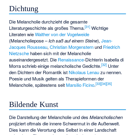
Dichtung
Die Melancholie durchzieht die gesamte
[
31
]
Literaturgeschichte als großes Thema.
Wichtige
Literaten wie
Walther von der Vogelweide
(Melancholiepose –
Ich saß auf einem Steine
),
Jean-
Jacques Rousseau
,
Christian Morgenstern
und
Friedrich
Nietzsche
haben sich mit der Melancholie
auseinandergesetzt. Die
Renaissance
-Dichterin
Isabella di
[
32
]
Morra
schrieb einige melancholische Gedichte.
Unter
den Dichtern der Romantik ist
Nikolaus Lenau
zu nennen.
Poesie und Musik gelten als Therapieformen der
[
33
]
[
34
]
[
35
]
Melancholie, spätestens seit
Marsilio Ficino
.
Bildende Kunst
Die Darstellung der Melancholie und des
Melancholischen
projiziert oftmals die innere Schwermut in die Außenwelt.
Dies kann die Verortung des Selbst in einer Landschaft