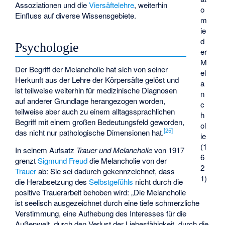
Assoziationen und die
Viersäftelehre
, weiterhin
o
Einfluss auf diverse Wissensgebiete.
m
ie
d
Psychologie
er
M
Der Begriff der Melancholie hat sich von seiner
el
Herkunft aus der Lehre der Körpersäfte gelöst und
a
ist teilweise weiterhin für medizinische Diagnosen
n
auf anderer Grundlage herangezogen worden,
c
teilweise aber auch zu einem alltagssprachlichen
h
Begriff mit einem großen Bedeutungsfeld geworden,
ol
[
25
]
das nicht nur pathologische Dimensionen hat.
ie
(1
In seinem Aufsatz
Trauer und Melancholie
von 1917
6
grenzt
Sigmund Freud
die Melancholie von der
2
Trauer
ab: Sie sei dadurch gekennzeichnet, dass
1)
die Herabsetzung des
Selbstgefühls
nicht durch die
positive Trauerarbeit behoben wird: „Die Melancholie
ist seelisch ausgezeichnet durch eine tiefe schmerzliche
Verstimmung, eine Aufhebung des Interesses für die
Außenwelt, durch den Verlust der Liebesfähigkeit, durch die