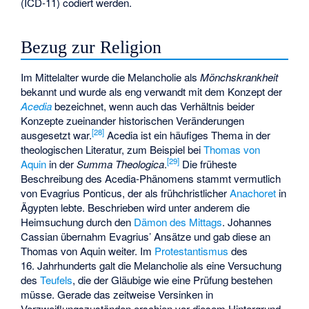
(ICD-11) codiert werden.
Bezug zur Religion
Im Mittelalter wurde die Melancholie als
Mönchskrankheit
bekannt und wurde als eng verwandt mit dem Konzept der
Acedia
bezeichnet, wenn auch das Verhältnis beider
Konzepte zueinander historischen Veränderungen
[
28
]
ausgesetzt war.
Acedia ist ein häufiges Thema in der
theologischen Literatur, zum Beispiel bei
Thomas von
[
29
]
Aquin
in der
Summa Theologica
.
Die früheste
Beschreibung des Acedia-Phänomens stammt vermutlich
von
Evagrius Ponticus
, der als frühchristlicher
Anachoret
in
Ägypten lebte. Beschrieben wird unter anderem die
Heimsuchung durch den
Dämon des Mittags
.
Johannes
Cassian
übernahm Evagrius’ Ansätze und gab diese an
Thomas von Aquin weiter. Im
Protestantismus
des
16. Jahrhunderts galt die Melancholie als eine Versuchung
des
Teufels
, die der Gläubige wie eine Prüfung bestehen
müsse. Gerade das zeitweise Versinken in
Verzweiflungszuständen erschien vor diesem Hintergrund