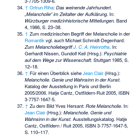
3-7705-1309-6
.
↑
Ortrun Riha
:
Das weinende Jahrhundert.
„Melancholie“ im Zeitalter der Aufklärung.
In:
Würzburger medizinhistorische Mitteilungen.
Band
4, 1986, S. 23–38.
↑
Zum medizinischen Begriff der Melancholie in der
Romantik
vgl. auch Michael Schmidt-Degenhard:
Zum Melancholiebegriff
J. C. A. Heinroths
.
In:
Gerhardt Nissen, Gundolf Keil (Hrsg.):
Psychiatrie
auf dem Wege zur Wissenschaft.
Stuttgart 1985, S.
12–18.
↑
Für einen Überblick siehe
Jean Clair
(Hrsg.):
Melancholie. Genie und Wahnsinn in der Kunst.
Katalog der Ausstellung in Paris und Berlin
2005/2006. Hatje Cantz, Ostfildern-Ruit 2005,
ISBN
3-7757-1647-5
.
↑
Zu dem Bild Yves Hersant:
Rote Melancholie.
In:
Jean Clair
(Hrsg.):
Melancholie. Genie und
Wahnsinn in der Kunst.
Ausstellungskatalog. Hatje
Cantz, Ostfildern / Ruit 2005,
ISBN 3-7757-1647-5
,
S. 110–117.