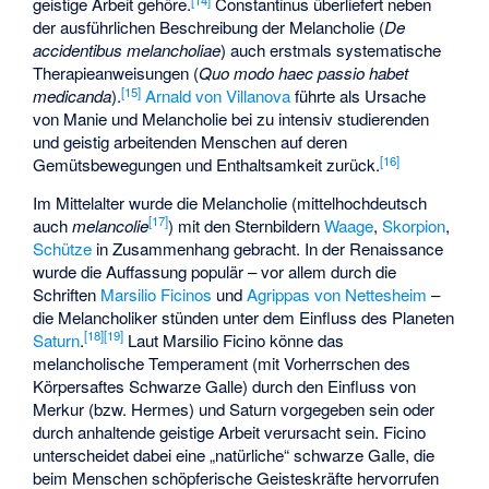
geistige Arbeit gehöre.
Constantinus überliefert neben
der ausführlichen Beschreibung der Melancholie (
De
accidentibus melancholiae
) auch erstmals systematische
Therapieanweisungen (
Quo modo haec passio habet
[
15
]
medicanda
).
Arnald von Villanova
führte als Ursache
von Manie und Melancholie bei zu intensiv studierenden
und geistig arbeitenden Menschen auf deren
[
16
]
Gemütsbewegungen und Enthaltsamkeit zurück.
Im Mittelalter wurde die Melancholie (mittelhochdeutsch
[
17
]
auch
melancolie
) mit den Sternbildern
Waage
,
Skorpion
,
Schütze
in Zusammenhang gebracht. In der Renaissance
wurde die Auffassung populär – vor allem durch die
Schriften
Marsilio Ficinos
und
Agrippas von Nettesheim
–
die Melancholiker stünden unter dem Einfluss des Planeten
[
18
]
[
19
]
Saturn
.
Laut Marsilio Ficino könne das
melancholische Temperament (mit Vorherrschen des
Körpersaftes Schwarze Galle) durch den Einfluss von
Merkur (bzw. Hermes) und Saturn vorgegeben sein oder
durch anhaltende geistige Arbeit verursacht sein. Ficino
unterscheidet dabei eine „natürliche“ schwarze Galle, die
beim Menschen schöpferische Geisteskräfte hervorrufen