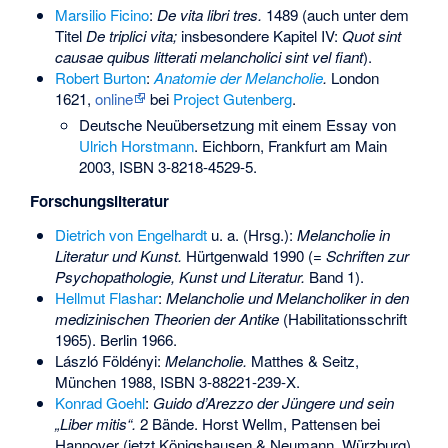
Marsilio Ficino
:
De vita libri tres.
1489 (auch unter dem
Titel
De triplici vita;
insbesondere Kapitel IV:
Quot sint
causae quibus litterati melancholici sint vel fiant
).
Robert Burton
:
Anatomie der Melancholie
.
London
1621,
online
bei
Project Gutenberg
.
Deutsche Neuübersetzung mit einem Essay von
Ulrich Horstmann
. Eichborn, Frankfurt am Main
2003,
ISBN 3-8218-4529-5
.
Forschungsliteratur
Dietrich von Engelhardt
u. a. (Hrsg.):
Melancholie in
Literatur und Kunst.
Hürtgenwald 1990 (=
Schriften zur
Psychopathologie, Kunst und Literatur.
Band 1).
Hellmut Flashar
:
Melancholie und Melancholiker in den
medizinischen Theorien der Antike
(Habilitationsschrift
1965). Berlin 1966.
László Földényi:
Melancholie.
Matthes & Seitz,
München 1988,
ISBN 3-88221-239-X
.
Konrad Goehl
:
Guido d’Arezzo der Jüngere und sein
„Liber mitis“.
2 Bände. Horst Wellm, Pattensen bei
Hannover (jetzt Königshausen & Neumann, Würzburg)