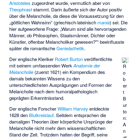
Aristoteles
zugeordnet wurde, vermutlich aber von
Theophrast
stammt. Darin äußerte sich der Autor positiv
über die Melancholie, da diese die Voraussetzung für den
„göttlichen Wahnsinn“ (griechisch-lateinisch
mania
) sei. Die
hier aufgeworfene Frage: „Warum sind alle hervorragenden
Männer, ob Philosophen, Staatsmänner, Dichter oder
Künstler, offenbar Melancholiker gewesen?"“ beeinflusste
später die romantische
Genieästhetik
.
Der englische Kleriker
Robert Burton
veröffentlichte
mit seinem umfassenden Werk
Anatomie der
R
Melancholie
(zuerst 1621) ein Kompendium des
o
damals bekannten Wissens zu den
b
unterschiedlichsten Ausprägungen und Formen der
er
Melancholie nach dem humoralpathologisch
t
geprägten Erkenntnisstand.
B
ur
Der englische Forscher
William Harvey
entdeckte
to
1628 den
Blutkreislauf
. Seitdem entsprachen die
n:
damaligen Theorien über körperliche Ursprünge der
A
Melancholie nicht mehr dem wissenschaftlichen
n
Stand der Zeit. Trotzdem hatten der Begriff, seine
at