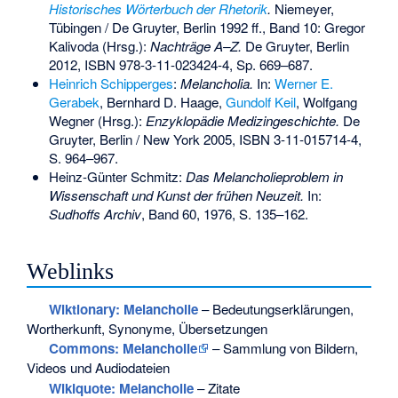
Historisches Wörterbuch der Rhetorik
.
Niemeyer,
Tübingen / De Gruyter, Berlin 1992 ff., Band 10: Gregor
Kalivoda (Hrsg.):
Nachträge A–Z.
De Gruyter, Berlin
2012,
ISBN 978-3-11-023424-4
, Sp. 669–687.
Heinrich Schipperges
:
Melancholia.
In:
Werner E.
Gerabek
, Bernhard D. Haage,
Gundolf Keil
, Wolfgang
Wegner (Hrsg.):
Enzyklopädie Medizingeschichte.
De
Gruyter, Berlin / New York 2005,
ISBN 3-11-015714-4
,
S. 964–967.
Heinz-Günter Schmitz:
Das Melancholieproblem in
Wissenschaft und Kunst der frühen Neuzeit.
In:
Sudhoffs Archiv
, Band 60, 1976, S. 135–162.
Weblinks
Wiktionary: Melancholie
– Bedeutungserklärungen,
Wortherkunft, Synonyme, Übersetzungen
Commons
: Melancholie
– Sammlung von Bildern,
Videos und Audiodateien
Wikiquote: Melancholie
– Zitate