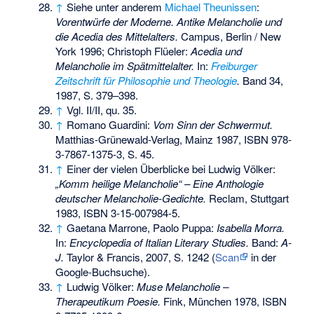
↑
Siehe unter anderem
Michael Theunissen
:
Vorentwürfe der Moderne. Antike Melancholie und
die Acedia des Mittelalters.
Campus, Berlin / New
York 1996; Christoph Flüeler:
Acedia und
Melancholie im Spätmittelalter.
In:
Freiburger
Zeitschrift für Philosophie und Theologie
.
Band 34,
1987, S. 379–398.
↑
Vgl. II/II, qu. 35.
↑
Romano Guardini:
Vom Sinn der Schwermut.
Matthias-Grünewald-Verlag, Mainz 1987,
ISBN 978-
3-7867-1375-3
, S. 45.
↑
Einer der vielen Überblicke bei Ludwig Völker:
„Komm heilige Melancholie“ – Eine Anthologie
deutscher Melancholie-Gedichte.
Reclam, Stuttgart
1983,
ISBN 3-15-007984-5
.
↑
Gaetana Marrone, Paolo Puppa:
Isabella Morra.
In:
Encyclopedia of Italian Literary Studies.
Band:
A-
J.
Taylor & Francis, 2007, S. 1242 (
Scan
in der
Google-Buchsuche).
↑
Ludwig Völker:
Muse Melancholie –
Therapeutikum Poesie.
Fink, München 1978,
ISBN