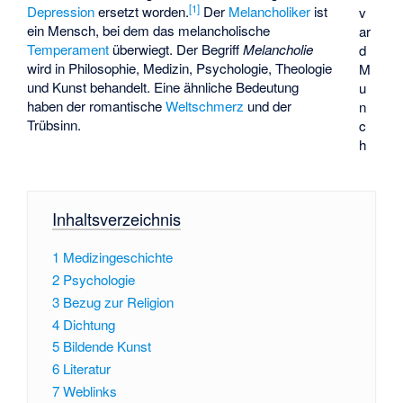
[
1
]
Depression
ersetzt worden.
Der
Melancholiker
ist
v
ein Mensch, bei dem das melancholische
ar
Temperament
überwiegt. Der Begriff
Melancholie
d
wird in Philosophie, Medizin, Psychologie, Theologie
M
und Kunst behandelt. Eine ähnliche Bedeutung
u
haben der romantische
Weltschmerz
und der
n
Trübsinn.
c
h
Inhaltsverzeichnis
1
Medizingeschichte
2
Psychologie
3
Bezug zur Religion
4
Dichtung
5
Bildende Kunst
6
Literatur
7
Weblinks