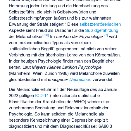
Hemmung jeder Leistung und die Herabsetzung des
Selbstgefühls, die sich in Selbstvorwürfen und
Selbstbeschimpfungen äußert und bis zur wahnhaften
Erwartung der Strafe steigert.“ Diese
selbstzerstörerischen
Aspekte sieht Freud als Ursache für die
Suizidgefährdung
[
26
]
[
27
]
der Melancholiker.
Im
Lexikon der Psychologie
wird
vom melancholischen Typus als von einem
„mittelalterlichen Begriff“ gesprochen, nämlich von seiner
Verbindung mit der überholten Lehre von den Körpersäften.
In der heutigen Psychologie findet man den Begriff eher
selten. Laut
Meyers Kleines Lexikon Psychologie
(Mannheim, Wien, Zürich 1986) wird Melancholie zuweilen
gleichbedeutend mit
endogener
Depression
verwendet.
Die Melancholie erfuhr mit der Neuauflage des ab Januar
2022 gültigen
ICD-11
(Internationale statistische
Klassifikation der Krankheiten der WHO) wieder eine
zunehmende Bedeutung und Relevanz innerhalb der
Psychologie. So kann seitdem die Melancholie als
besondere Kennzeichnung einer Depression explizit
diagnostiziert und mit dem Diagnoseschlüssel: 6A80.3