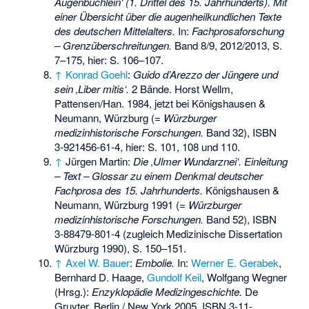
Augenbüchlein‘ (1. Drittel des 15. Jahrhunderts). Mit
einer Übersicht über die augenheilkundlichen Texte
des deutschen Mittelalters.
In:
Fachprosaforschung
– Grenzüberschreitungen.
Band 8/9, 2012/2013, S.
7–175, hier: S. 106–107.
↑
Konrad Goehl
:
Guido d’Arezzo der Jüngere und
sein ‚Liber mitis‘.
2 Bände. Horst Wellm,
Pattensen/Han. 1984, jetzt bei Königshausen &
Neumann, Würzburg (=
Würzburger
medizinhistorische Forschungen.
Band 32),
ISBN
3-921456-61-4
, hier: S. 101, 108 und 110.
↑
Jürgen Martin:
Die ‚Ulmer Wundarznei‘. Einleitung
– Text – Glossar zu einem Denkmal deutscher
Fachprosa des 15. Jahrhunderts.
Königshausen &
Neumann, Würzburg 1991 (=
Würzburger
medizinhistorische Forschungen.
Band 52),
ISBN
3-88479-801-4
(zugleich Medizinische Dissertation
Würzburg 1990), S. 150–151.
↑
Axel W. Bauer
:
Embolie.
In:
Werner E. Gerabek
,
Bernhard D. Haage,
Gundolf Keil
, Wolfgang Wegner
(Hrsg.):
Enzyklopädie Medizingeschichte.
De
Gruyter, Berlin / New York 2005,
ISBN 3-11-