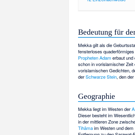
Bedeutung für de
Mekka gilt als die Geburtsst
fensterloses quaderförmige
Propheten Adam
erbaut und
schon in vorislamischer Zeit
vorislamischen Gedichten, 
der
Schwarze Stein
, den der
Geographie
Mekka liegt im Westen der
A
Dieser besteht im Wesentlic
in der mittleren Zone zwisc
Tihāma
im Westen und dem
Entfernung zu den Sarawat-B