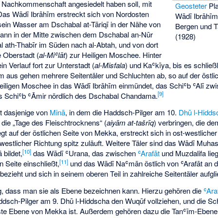
 Nachkommenschaft angesiedelt haben soll, mit
Geosteter
Pl
d. Das Wādī Ibrāhīm erstreckt sich von Nordosten
Wādī Ibrāhī
ein Wasser am Dschabal at-Tāriqī in der Nähe von
Bergen und T
 dann in der Mitte zwischen dem Dschabal an-Nūr
(1928)
ath-Thabīr im Süden nach al-Abtah, und von dort
 Oberstadt (
al-Miʿlāt
) zur Heiligen Moschee. Hinter
n Verlauf fort zur Unterstadt (
al-Misfala
) und Kaʿkīya, bis es schlie
 aus gehen mehrere Seitentäler und Schluchten ab, so auf der östli
eiligen Moschee in das Wādī Ibrāhīm einmündet, das Schiʿb ʿAlī z
[
9
]
 Schiʿb ʿĀmir nördlich des Dschabal Chandama.
st dasjenige von
Minā
, in dem die Haddsch-Pilger am 10.
Dhū l-Hidds
die „Tage des Fleischtrocknens“ (
aiyām at-tašrīq
) verbringen, die de
t auf der östlichen Seite von Mekka, erstreckt sich in ost-westlicher
westlicher Richtung spitz zuläuft. Weitere Täler sind das Wādī Muha
[
10
]
bildet,
das Wādī ʿUrana, das zwischen
ʿArafāt
und Muzdalifa lie
[
11
]
n Seite einschließt,
und das Wādī Naʿmān östlich von ʿArafāt an 
zieht und sich in seinem oberen Teil in zahlreiche Seitentäler aufgli
fig, dass man sie als Ebene bezeichnen kann. Hierzu gehören die
ʿAra
addsch-Pilger am 9. Dhū l-Hiddscha den Wuqūf vollziehen, und die Sc
igste Ebene von Mekka ist. Außerdem gehören dazu die Tanʿīm-Ebene