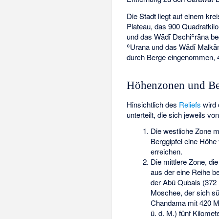
Die Stadt liegt auf einem kre
Plateau, das 900 Quadratkil
und das Wādī Dschiʿrāna be
ʿUrana und das Wādī Malkān
durch Berge eingenommen, 4
Höhenzonen und B
Hinsichtlich des
Reliefs
wird 
unterteilt, die sich jeweils 
Die westliche Zone m
Berggipfel eine Höh
erreichen.
Die mittlere Zone, di
aus der eine Reihe b
der Abū Qubais (372 M
Moschee, der sich sü
Chandama mit 420 Me
ü. d. M.) fünf Kilome