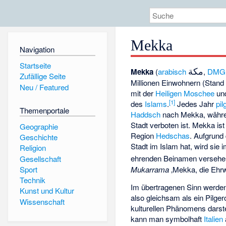
Mekka
Navigation
Startseite
مكة
Mekka
(
arabisch
,
DMG
Zufällige Seite
Millionen Einwohnern (Stand
Neu / Featured
mit der
Heiligen Moschee
un
[
1
]
des
Islams
.
Jedes Jahr
pil
Themenportale
Haddsch
nach Mekka, währe
Stadt verboten ist. Mekka is
Geographie
Region
Hedschas
. Aufgrund 
Geschichte
Stadt im Islam hat, wird sie
Religion
ehrenden Beinamen versehe
Gesellschaft
Sport
Mukarrama
‚Mekka, die Ehrw
Technik
Im übertragenen Sinn werden
Kunst und Kultur
also gleichsam als ein Pilger
Wissenschaft
kulturellen Phänomens darst
kann man symbolhaft
Italien