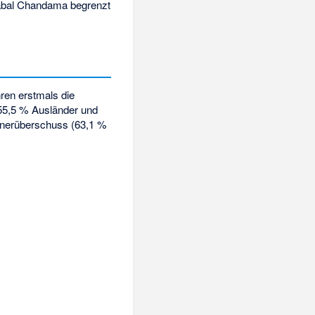
abal Chandama begrenzt
ren erstmals die
p 55,5 % Ausländer und
ännerüberschuss (63,1 %