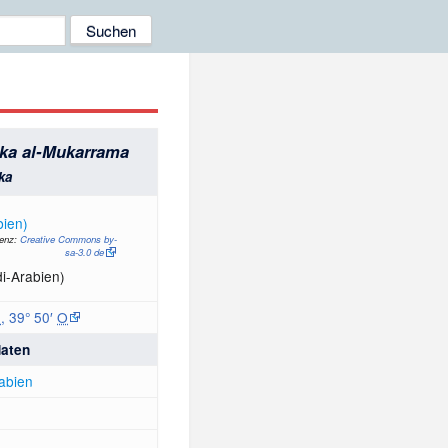
ka al-Mukarrama
ka
zenz:
Creative Commons by-
sa-3.0 de
i-Arabien)
N
,
39° 50′
O
aten
abien