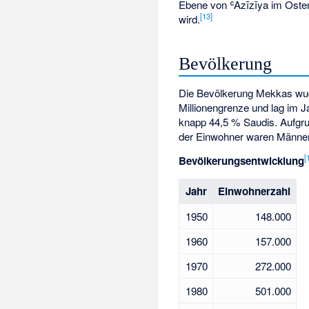
Ebene von ʿAzīzīya im Oste
[
13
]
wird.
Bevölkerung
Die Bevölkerung Mekkas wuchs
Millionengrenze und lag im J
knapp 44,5 % Saudis. Aufgru
der Einwohner waren Männer
[
Bevölkerungsentwicklung
Jahr
Einwohnerzahl
1950
148.000
1960
157.000
1970
272.000
1980
501.000