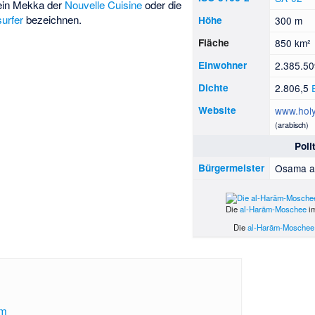
ein Mekka der
Nouvelle Cuisine
oder die
urfer
bezeichnen.
Höhe
300 m
Fläche
850 km²
Einwohner
2.385.5
Dichte
2.806,5
Website
www.hol
(arabisch)
Poli
Bürgermeister
Osama a
Die
al-Harām-Moschee
im
Die
al-Harām-Moschee
am