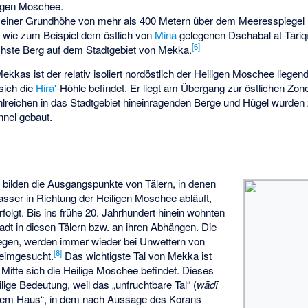
ligen Moschee.
t einer Grundhöhe von mehr als 400 Metern über dem Meeresspiegel
 wie zum Beispiel dem östlich von
Minā
gelegenen Dschabal at-Tāriq
[
6
]
öchste Berg auf dem Stadtgebiet von Mekka.
kkas ist der relativ isoliert nordöstlich der Heiligen Moschee liege
 sich die
Hirā'
-Höhle befindet. Er liegt am Übergang zur östlichen Zo
reichen in das Stadtgebiet hineinragenden Berge und Hügel wurden 
nel gebaut.
 bilden die Ausgangspunkte von Tälern, in denen
sser in Richtung der Heiligen Moschee abläuft,
erfolgt. Bis ins frühe 20. Jahrhundert hinein wohnten
dt in diesen Tälern bzw. an ihren Abhängen. Die
 liegen, werden immer wieder bei Unwettern von
[
8
]
heimgesucht.
Das wichtigste Tal von Mekka ist
Mitte sich die Heilige Moschee befindet. Dieses
lige Bedeutung, weil das „unfruchtbare Tal“ (
wādī
ligem Haus“, in dem nach Aussage des Korans