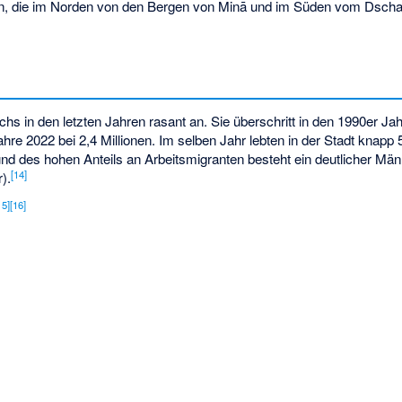
n, die im Norden von den Bergen von Minā und im Süden vom Dsch
 in den letzten Jahren rasant an. Sie überschritt in den 1990er Jah
ahre 2022 bei 2,4 Millionen. Im selben Jahr lebten in der Stadt knap
nd des hohen Anteils an Arbeitsmigranten besteht ein deutlicher M
[
14
]
).
15
]
[
16
]