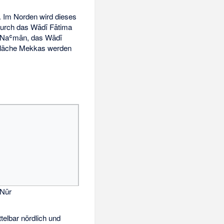
t. Im Norden wird dieses
durch das Wādī Fātima
ī Naʿmān, das Wādī
Fläche Mekkas werden
-Nūr
telbar nördlich und