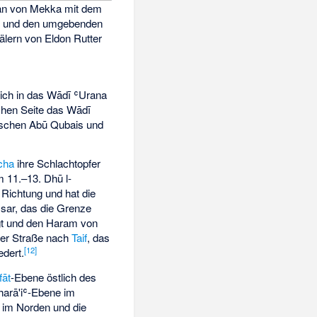
an von Mekka mit dem
m und den umgebenden
älern von Eldon Rutter
ßlich in das Wādī ʿUrana
chen Seite das Wādī
wischen Abū Qubais und
cha
ihre Schlachtopfer
m 11.–13. Dhū l-
 Richtung und hat die
ssar, das die Grenze
gt und den Haram von
der Straße nach
Taif
, das
[
12
]
edert.
fāt
-Ebene östlich des
harā'iʿ-Ebene im
 im Norden und die