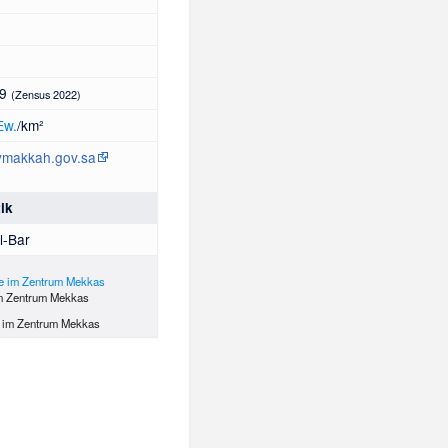
09
(Zensus 2022)
Ew.
/km²
ymakkah.gov.sa
tik
l-Bar
 Zentrum Mekkas
im Zentrum Mekkas