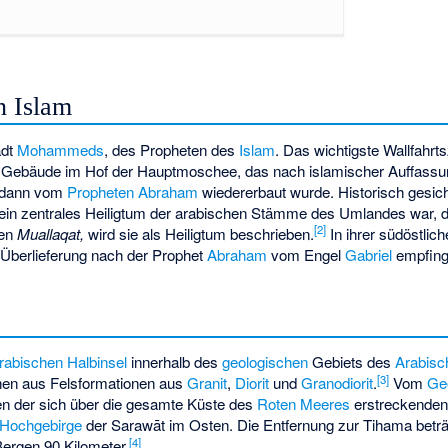
n Islam
adt
Mohammeds
, des Propheten des
Islam
. Das wichtigste Wallfahrts
s Gebäude im Hof der Hauptmoschee, das nach islamischer Auffass
 dann vom
Propheten Abraham
wiedererbaut wurde. Historisch gesich
 ein zentrales Heiligtum der arabischen Stämme des Umlandes war, d
[
2
]
den
Muallaqat,
wird sie als Heiligtum beschrieben.
In ihrer südöstlic
 Überlieferung nach der Prophet
Abraham
vom Engel
Gabriel
empfing
rabischen Halbinsel
innerhalb des
geologischen
Gebiets des
Arabisc
[
3
]
hen aus Felsformationen aus
Granit
,
Diorit
und
Granodiorit
.
Vom
Geo
hen der sich über die gesamte Küste des
Roten Meeres
erstreckenden
Hochgebirge
der Sarawāt im Osten. Die Entfernung zur Tihama beträg
[
4
]
ergen 90 Kilometer.