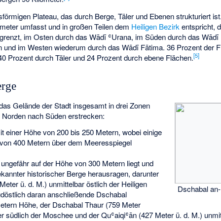
isförmigen Plateau, das durch Berge, Täler und Ebenen strukturiert is
ometer umfasst und in großen Teilen dem
Heiligen Bezirk
entspricht, 
grenzt, im Osten durch das Wādī ʿUrana, im Süden durch das Wād
 und im Westen wiederum durch das Wādī Fātima. 36 Prozent der 
[
5
]
0 Prozent durch Täler und 24 Prozent durch ebene Flächen.
erge
das Gelände der Stadt insgesamt in drei Zonen
von Norden nach Süden erstrecken:
it einer Höhe von 200 bis 250 Metern, wobei einige
e von 400 Metern über dem Meeresspiegel
e ungefähr auf der Höhe von 300 Metern liegt und
ekannter historischer Berge herausragen, darunter
eter ü. d. M.) unmittelbar östlich der Heiligen
Dschabal an
döstlich daran anschließende Dschabal
tern Höhe, der Dschabal Thaur (759 Meter
ter südlich der Moschee und der Quʿaiqiʿān (427 Meter ü. d. M.) unmit