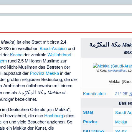
Makka
) ist eine Stadt mit circa 2,4
مكة المكرّمة
Mak
 2022) im westlichen
Saudi-Arabien
und
Mek
d der
Kaaba
der zentrale
Wallfahrtsort
gern
rund 2,5 Millionen Muslime zur
nd Nicht-Muslimen das Betreten der
(c)
Karte:
NordNordWest
, Li
t Hauptstadt der
Provinz Mekka
in der
der großen religiösen Bedeutung, die die
Mekka (Saud
 im Arabischen üblicherweise mit einem
مكة المكرّمة
n und als
Makka al-
Koordinaten
21° 25′
ürdige‘ bezeichnet.
Basisd
 im Deutschen Orte als „ein Mekka“,
Staat
Saudi-Ar
ort bezeichnet, die eine
Hochburg
eines
ellen und viele Besucher anziehen. So
Provinz
Mekka
als ein Mekka der Kunst, die
ISO 3166-2
SA-02