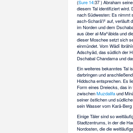
(
Sure 14
:37 ) Abraham seine
diesem Tal identifiziert wir
nach Südwesten: Es nimmt s
asch-Scharā'iʿ auf, verläuft
im Norden und dem Dschabal 
aus über al-Maʿābida und die
dieser Moschee setzt sich sei
einmündet. Vom Wādī Ibrāhīm
Adschyād, das südlich der H
Dschabal Chandama und das
Ein weiteres bekanntes Tal i
darbringen und anschließend 
Hiddscha entsprechen. Es lieg
Form eines Dreiecks, das in 
zwischen
Muzdalifa
und Minā 
seiner östlichen und südliche
sein Wasser vom Karā-Berg be
Einige Täler sind so weitläu
Stadtzentrums, in der die H
Nordosten, die die weitläuf