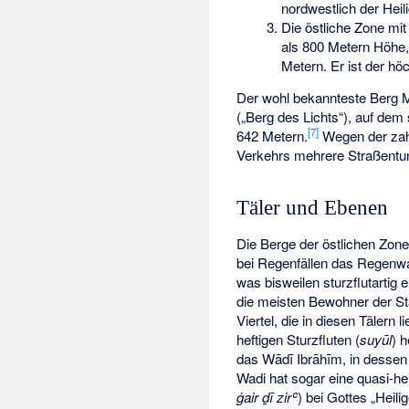
nordwestlich der Hei
Die östliche Zone mi
als 800 Metern Höhe,
Metern. Er ist der h
Der wohl bekannteste Berg Me
(„Berg des Lichts“), auf dem
[
7
]
642 Metern.
Wegen der zahl
Verkehrs mehrere Straßentun
Täler und Ebenen
Die Berge der östlichen Zone
bei Regenfällen das Regenwa
was bisweilen sturzflutartig 
die meisten Bewohner der Sta
Viertel, die in diesen Tälern
heftigen
Sturzfluten
(
suyūl
) 
das Wādī Ibrāhīm, in dessen 
Wadi hat sogar eine quasi-hei
ġair ḏī zirʿ
) bei Gottes „Hei