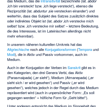
das Medium, das die
Intransitivität
bezeichnete (lat.
abdor
‚ich bin versteckt‘
bzw. ‚ich liege versteckt‘), ebenso die
Reziprozität (lat.
abduntur
‚sie verstecken einander‘
) und
weiterhin, dass das Subjekt des Satzes zusätzlich direktes
oder indirektes Objekt ist (lat.
abdor
‚ich verstecke mich
selbst‘ bzw. ‚ich verstecke mir selbst‘ – letztere Bedeutung,
die des Interesses, ist im Lateinischen allerdings nicht
mehr erkennbar).
In unserem näheren kulturellen Umkreis hat das
Altgriechische
noch alle
Konjugationsformen
(
Tempora
und
Modi
), die in Aktiv und Passiv vorkommen, auch im
Medium.
Auch in der Konjugation der Verben im
Sanskrit
gibt es in
den Kategorien, den drei Genera Verbi, das Aktiv
(
Parasmaipada
) („er sieht“), Medium (
Atmanepada
) („er
sieht sich / er wird gesehen“) und Passiv („er wird
gesehen“), welches jedoch in der Regel durch das Medium
repräsentiert wird (auch in unpersönlicher Form: „Es soll
gegangen werden“ = höfliche Form für „Geht bitte!“).
Unter anderem entspricht das Medium im Sinngehalt den