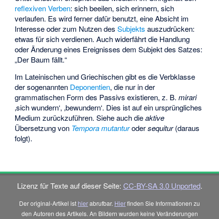
reflexiven Verben
: sich beeilen, sich erinnern, sich
verlaufen. Es wird ferner dafür benutzt, eine Absicht im
Interesse oder zum Nutzen des
Subjekts
auszudrücken:
etwas für sich verdienen. Auch widerfährt die Handlung
oder Änderung eines Ereignisses dem Subjekt des Satzes:
„Der Baum fällt.“
Im Lateinischen und Griechischen gibt es die Verbklasse
der sogenannten
Deponentien
, die nur in der
grammatischen Form des Passivs existieren, z. B.
mirari
‚sich wundern‘, ‚bewundern‘. Dies ist auf ein ursprüngliches
Medium zurückzuführen. Siehe auch die
aktive
Übersetzung von
Tempora mutantur
oder
sequitur
(daraus
folgt).
Lizenz für Texte auf dieser Seite:
CC-BY-SA 3.0 Unported
.
Der original-Artikel ist
hier
abrufbar.
Hier
finden Sie Informationen zu
den Autoren des Artikels. An Bildern wurden keine Veränderungen