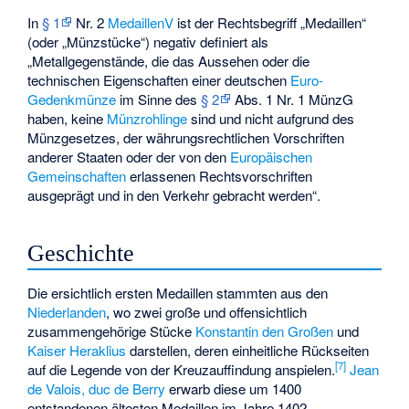
In
§ 1
Nr. 2
MedaillenV
ist der Rechtsbegriff „Medaillen“
(oder „Münzstücke“) negativ definiert als
„Metallgegenstände, die das Aussehen oder die
technischen Eigenschaften einer deutschen
Euro-
Gedenkmünze
im Sinne des
§ 2
Abs. 1 Nr. 1
MünzG
haben, keine
Münzrohlinge
sind und nicht aufgrund des
Münzgesetzes, der währungsrechtlichen Vorschriften
anderer Staaten oder der von den
Europäischen
Gemeinschaften
erlassenen Rechtsvorschriften
ausgeprägt und in den Verkehr gebracht werden“.
Geschichte
Die ersichtlich ersten Medaillen stammten aus den
Niederlanden
, wo zwei große und offensichtlich
zusammengehörige Stücke
Konstantin den Großen
und
Kaiser Heraklius
darstellen, deren einheitliche Rückseiten
[
7
]
auf die Legende von der Kreuzauffindung anspielen.
Jean
de Valois, duc de Berry
erwarb diese um 1400
entstandenen ältesten Medaillen im Jahre 1402.