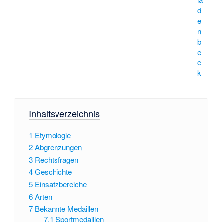
d
e
n
b
e
c
k
Inhaltsverzeichnis
1
Etymologie
2
Abgrenzungen
3
Rechtsfragen
4
Geschichte
5
Einsatzbereiche
6
Arten
7
Bekannte Medaillen
7.1
Sportmedaillen