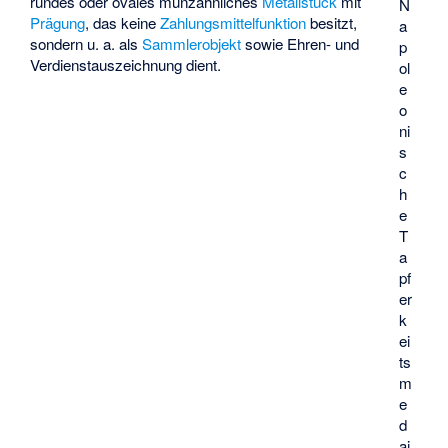
rundes oder ovales münzähnliches
Metallstück
mit
N
Prägung
, das keine
Zahlungsmittelfunktion
besitzt,
a
sondern u. a. als
Sammlerobjekt
sowie Ehren- und
p
Verdienstauszeichnung dient.
ol
e
o
ni
s
c
h
e
T
a
pf
er
k
ei
ts
m
e
d
ai