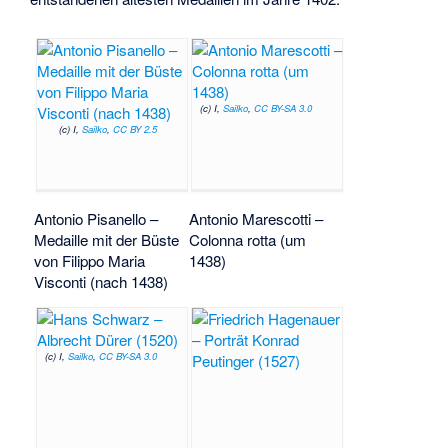
(c) I,
Sailko
,
CC BY-SA 3.0
(c) I,
Sailko
,
CC BY 2.5
Antonio Pisanello –
Antonio Marescotti –
Medaille mit der Büste
Colonna rotta (um
von Filippo Maria
1438)
Visconti (nach 1438)
(c) I,
Sailko
,
CC BY-SA 3.0