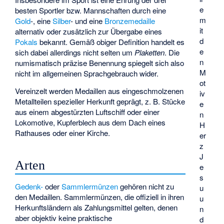
e
besten Sportler bzw. Mannschaften durch eine
m
Gold
-, eine
Silber
- und eine
Bronzemedaille
it
alternativ oder zusätzlich zur Übergabe eines
d
Pokals
bekannt. Gemäß obiger Definition handelt es
e
sich dabei allerdings nicht selten um
Plaketten
. Die
n
numismatisch präzise Benennung spiegelt sich also
M
nicht im allgemeinen Sprachgebrauch wider.
ot
Vereinzelt werden Medaillen aus eingeschmolzenen
iv
Metallteilen spezieller Herkunft geprägt, z. B. Stücke
e
aus einem abgestürzten Luftschiff oder einer
n
Lokomotive, Kupferblech aus dem Dach eines
H
Rathauses oder einer Kirche.
er
z
J
Arten
e
s
Gedenk-
oder
Sammlermünzen
gehören nicht zu
u
den Medaillen. Sammlermünzen, die offiziell in ihren
u
Herkunftsländern als Zahlungsmittel gelten, denen
n
aber objektiv keine praktische
d