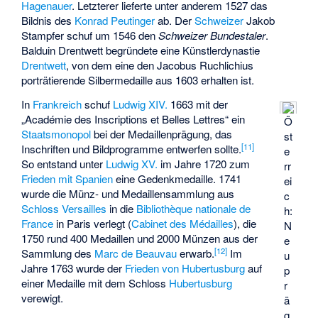
Hagenauer
. Letzterer lieferte unter anderem 1527 das
Bildnis des
Konrad Peutinger
ab. Der
Schweizer
Jakob
Stampfer
schuf um 1546 den
Schweizer Bundestaler
.
Balduin Drentwett begründete eine Künstlerdynastie
Drentwett
, von dem eine den Jacobus Ruchlichius
porträtierende Silbermedaille aus 1603 erhalten ist.
In
Frankreich
schuf
Ludwig XIV.
1663 mit der
„Académie des Inscriptions et Belles Lettres“ ein
Ö
Staatsmonopol
bei der Medaillenprägung, das
st
[
11
]
Inschriften und Bildprogramme entwerfen sollte.
e
So entstand unter
Ludwig XV.
im Jahre 1720 zum
rr
Frieden mit Spanien
eine Gedenkmedaille. 1741
ei
wurde die Münz- und Medaillensammlung aus
c
Schloss Versailles
in die
Bibliothèque nationale de
h:
France
in Paris verlegt (
Cabinet des Médailles
), die
N
1750 rund 400 Medaillen und 2000 Münzen aus der
e
[
12
]
Sammlung des
Marc de Beauvau
erwarb.
Im
u
Jahre 1763 wurde der
Frieden von Hubertusburg
auf
p
einer Medaille mit dem Schloss
Hubertusburg
r
verewigt.
ä
g