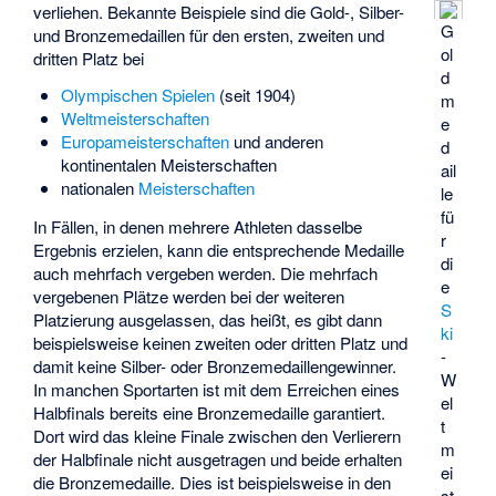
verliehen. Bekannte Beispiele sind die Gold-, Silber-
G
und Bronzemedaillen für den ersten, zweiten und
ol
dritten Platz bei
d
Olympischen Spielen
(seit 1904)
m
Weltmeisterschaften
e
Europameisterschaften
und anderen
d
kontinentalen Meisterschaften
ail
nationalen
Meisterschaften
le
fü
In Fällen, in denen mehrere Athleten dasselbe
r
Ergebnis erzielen, kann die entsprechende Medaille
di
auch mehrfach vergeben werden. Die mehrfach
e
vergebenen Plätze werden bei der weiteren
S
Platzierung ausgelassen, das heißt, es gibt dann
ki
beispielsweise keinen zweiten oder dritten Platz und
-
damit keine Silber- oder Bronzemedaillengewinner.
W
In manchen Sportarten ist mit dem Erreichen eines
el
Halbfinals bereits eine Bronzemedaille garantiert.
t
Dort wird das kleine Finale zwischen den Verlierern
m
der Halbfinale nicht ausgetragen und beide erhalten
ei
die Bronzemedaille. Dies ist beispielsweise in den
st