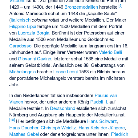
Visconti
schuf. Zur gleichen Zeit lebte Metteo de Pasti (um
[
9
]
1420 – um 1490), der 1446
Bronzemedaillen
herstellte.
Antonio Marescotti
schuf um 1448 die „kaputte Säule“
(
italienisch
colonna rotta
) und weitere Medaillen. Der Maler
Filippino Lippi
fertigte um 1500 Medaillen mit dem Porträt
von
Lucrezia Borgia
. Berühmt ist der Petersdom auf einer
Medaille aus 1506 vom Medailleur und Goldschmied
Caradosso
. Die geprägte Medaille kam langsam erst im 16.
Jahrhundert auf. Einige ihrer Vertreter waren
Valerio Belli
und
Giovanni Cavino
, letzterer schuf 1538 eine Medaille mit
seinem Selbstbildnis. Anlässlich des 88. Geburtstags von
Michelangelo
brachte
Leone Leoni
1563 ein Bildnis heraus;
der porträtierte Michelangelo verstarb bereits im nächsten
Jahr.
In den Niederlanden tat sich insbesondere
Paulus van
Vianen
hervor, der unter anderem König
Rudolf II.
auf
Medaille festhielt. In
Deutschland
etablierten sich zunächst
Nürnberg und Augsburg als Hauptorte der Medaillenkunst.
[
10
]
Hier betätigten sich die Medailleure
Hans Schwarz
,
Hans Daucher
,
Christoph Weiditz
,
Hans Kels der Jüngere
,
Matthes Gebel
oder der erfolgreichste unter ihnen,
Friedrich