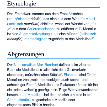
Etymologie
Das Fremdwort stammt aus dem Französischen
(
französisch
médaille
), das sich aus dem Wort für
Metall
(
lateinisch
metallum
) ableitete, wobei der Wandel von „t“ zu
[
1
]
„d“ aus dem
Galloromanischen
zu erklären ist.
Medaille
ist eine
Augmentativbildung
zu „kleine Münze“ (
italienisch
[
2
]
medaglia
),
morphologisch
zugehörig ist das Medaillon.
Abgrenzungen
Der
Numismatiker
Max Bernhart
definierte im zitierten
Buch die Medaillen als „alle nicht dem Geldverkehr
dienenden, münzähnlichen Stücke“.
Plaketten
sind für ihn
Medaillen von „meist rechteckiger, auch sechs- und
achteckiger Form“. Medaillen und Plaketten können für ihn
ein- oder zweiseitig geprägt sein. Enge Wortverwandtschaft
besteht zum
Medaillon
, bei dem es sich um eine in ein
Schmuckstück
eingearbeitete Medaille oder
eingearbeitetes Bildnis handelt.