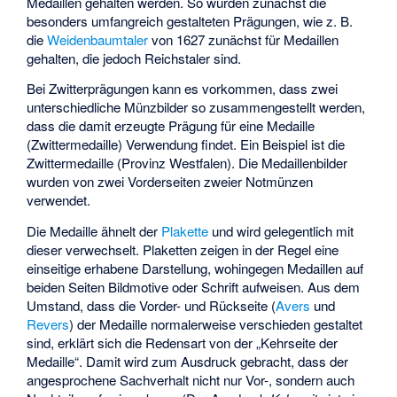
Medaillen gehalten werden. So wurden zunächst die
besonders umfangreich gestalteten Prägungen, wie z. B.
die
Weidenbaumtaler
von 1627 zunächst für Medaillen
gehalten, die jedoch Reichstaler sind.
Bei
Zwitterprägungen
kann es vorkommen, dass zwei
unterschiedliche Münzbilder so zusammengestellt werden,
dass die damit erzeugte Prägung für eine Medaille
(Zwittermedaille) Verwendung findet. Ein Beispiel ist die
Zwittermedaille (Provinz Westfalen)
. Die Medaillenbilder
wurden von zwei Vorderseiten zweier Notmünzen
verwendet.
Die Medaille ähnelt der
Plakette
und wird gelegentlich mit
dieser verwechselt. Plaketten zeigen in der Regel eine
einseitige erhabene Darstellung, wohingegen Medaillen auf
beiden Seiten Bildmotive oder Schrift aufweisen. Aus dem
Umstand, dass die Vorder- und Rückseite (
Avers
und
Revers
) der Medaille normalerweise verschieden gestaltet
sind, erklärt sich die Redensart von der „Kehrseite der
Medaille“. Damit wird zum Ausdruck gebracht, dass der
angesprochene Sachverhalt nicht nur Vor-, sondern auch