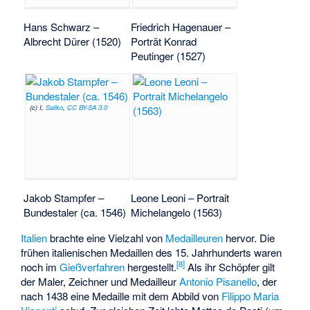
Hans Schwarz –
Friedrich Hagenauer –
Albrecht Dürer (1520)
Porträt Konrad
Peutinger (1527)
(c) I,
Sailko
,
CC BY-SA 3.0
Jakob Stampfer –
Leone Leoni – Portrait
Bundestaler (ca. 1546)
Michelangelo (1563)
Italien
brachte eine Vielzahl von
Medailleuren
hervor. Die
frühen italienischen Medaillen des 15. Jahrhunderts waren
[
8
]
noch im
Gießverfahren
hergestellt.
Als ihr Schöpfer gilt
der Maler, Zeichner und Medailleur
Antonio Pisanello
, der
nach 1438 eine Medaille mit dem Abbild von
Filippo Maria