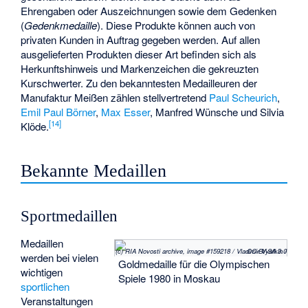
Ehrengaben oder Auszeichnungen sowie dem Gedenken
(
Gedenkmedaille
). Diese Produkte können auch von
privaten Kunden in Auftrag gegeben werden. Auf allen
ausgelieferten Produkten dieser Art befinden sich als
Herkunftshinweis und Markenzeichen die gekreuzten
Kurschwerter. Zu den bekanntesten Medailleuren der
Manufaktur Meißen zählen stellvertretend
Paul Scheurich
,
Emil Paul Börner
,
Max Esser
, Manfred Wünsche und Silvia
[
14
]
Klöde.
Bekannte Medaillen
Sportmedaillen
Medaillen
(c) RIA Novosti archive, image #159218 / Vladimir Vyatkin / CC-BY-SA 3.0
werden bei vielen
Goldmedaille für die Olympischen
wichtigen
Spiele 1980 in Moskau
sportlichen
Veranstaltungen