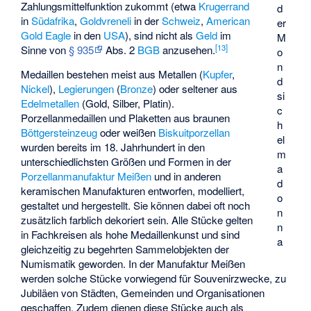
Zahlungsmittelfunktion zukommt (etwa
Krugerrand
d
in
Südafrika
,
Goldvreneli
in der
Schweiz
,
American
er
Gold Eagle
in den
USA
), sind nicht als
Geld
im
M
[
13
]
Sinne von
§ 935
Abs. 2
BGB
anzusehen.
o
n
Medaillen bestehen meist aus Metallen (
Kupfer
,
d
Nickel
),
Legierungen
(
Bronze
) oder seltener aus
si
Edelmetallen
(Gold, Silber, Platin).
c
Porzellanmedaillen und Plaketten aus braunen
h
Böttgersteinzeug
oder weißen
Biskuitporzellan
el
wurden bereits im 18. Jahrhundert in den
m
unterschiedlichsten Größen und Formen in der
a
Porzellanmanufaktur Meißen
und in anderen
d
keramischen Manufakturen entworfen, modelliert,
o
gestaltet und hergestellt. Sie können dabei oft noch
n
zusätzlich farblich dekoriert sein. Alle Stücke gelten
n
in Fachkreisen als hohe Medaillenkunst und sind
a
gleichzeitig zu begehrten Sammelobjekten der
Numismatik geworden. In der Manufaktur Meißen
werden solche Stücke vorwiegend für Souvenirzwecke, zu
Jubiläen von Städten, Gemeinden und Organisationen
geschaffen. Zudem dienen diese Stücke auch als