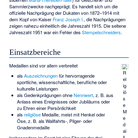
Sammlerzwecke nachgeprägt. Es handelt sich um die
offizielle
Nachprägung
der Dukaten von 1872–1914 mit
dem Kopf von Kaiser
Franz Joseph I.
, die Nachprägungen
zeigen nahezu einheitlich die Jahreszahl 1915. Die seltene
Jahreszahl 1951 war ein Fehler des
Stempelschneiders
.
Einsatzbereiche
Medaillen sind vor allem verbreitet
R
als
Auszeichnungen
für hervorragende
el
sportliche, wissenschaftliche, berufliche oder
ig
kulturelle Leistungen
iö
als Gedenkprägungen ohne
Nennwert
, z. B. aus
s
Anlass eines Ereignisses oder Jubiläums oder
e
zu Ehren einer Persönlichkeit
M
als
religiöse
Medaille, meist mit Henkel oder
e
Öse, z. B. als Wallfahrts-, Pilger- oder
d
Gnadenmedaille
ai
ll
Insbesondere im Sport ist eine Ehrung der drei