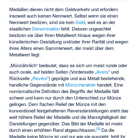
Medaillen dienen nicht dem Geldverkehr und erfordern
insoweit auch keinen Nennwert. Selbst wenn sie einen
Nennwert besitzen, sind sie kein
Geld
, weil es an der
staatlichen
Denomination
fehlt. Dessen ungeachtet
besitzen sie über ihren Metallwert hinaus wegen ihrer
künstlerischen Gestaltung und/oder ihrer Rarität und wegen
ihres Alters einen Sammlerwert, der meist über dem
Metallwert liegt.
„Münzähnlich“ bedeutet, dass es sich um meist runde oder
auch ovale, auf beiden Seiten (Vorderseite „
Avers
“ und
Rückseite „
Revers
“) geprägte und aus Metall bestehende,
handliche Gegenstände mit
Münzcharakter
handelt. Eine
numismatische Definition des Begriffs der Medaille fällt
schwer und kann nur durch den Unterschied zur Münze
gelingen. Dem flachen Relief der Münze mit den
konventionell festgehaltenen Reversdarstellungen steht das
weit höhere Relief der Medaille und die Mannigfaltigkeit der
Darstellungen gegenüber. Das Bild der Medaille ist meist
[
5
]
durch einen erhöhten Rand abgeschlossen.
Da die
Medaille keine Münze ist und nur wie sie aussieht, fehlt ihr