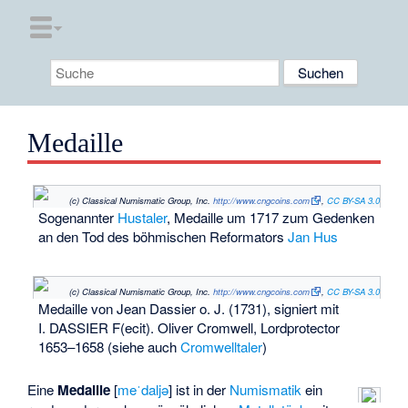
Medaille
(c) Classical Numismatic Group, Inc.
http://www.cngcoins.com
,
CC BY-SA 3.0
Sogenannter
Hustaler
, Medaille um 1717 zum Gedenken
an den Tod des böhmischen Reformators
Jan Hus
(c) Classical Numismatic Group, Inc.
http://www.cngcoins.com
,
CC BY-SA 3.0
Medaille von Jean Dassier o. J. (1731),
signiert
mit
I. DASSIER F(ecit). Oliver Cromwell, Lordprotector
1653–1658 (siehe auch
Cromwelltaler
)
Eine
Medaille
[
meˈdaljə
] ist in der
Numismatik
ein