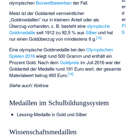
olympischen
Boxwettbewerben
der Fall.
er
d
Meist ist der Goldanteil vermeintlicher
er
„Goldmedaillen“ nur in kleinem Anteil oder als
FI
Überzug vorhanden; z. B. besteht eine
olympische
S
Goldmedaille
seit 1912 zu 92,5 % aus
Silber
und hat
[
15
]
nur einen Goldüberzug von mindestens 6 g.
Eine olympische Goldmedaille bei den
Olympischen
Spielen 2016
wiegt rund 500 Gramm und enthält ein
Prozent Gold. Nach dem
Goldpreis
im Juli 2016 war der
Goldanteil der Medaille rund 191 Euro wert, der gesamte
[
16
]
Materialwert betrug 493 Euro.
Siehe auch
:
Kotinos
Medaillen im Schulbildungssystem
Lessing-Medaille
in Gold und Silber
Wissenschaftsmedaillen