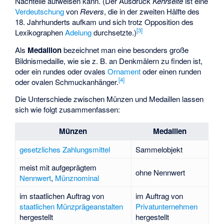
Nachteile aufweisen kann. (Der Ausdruck
Kehrseite
ist eine
Verdeutschung
von
Revers
, die in der zweiten Hälfte des
18. Jahrhunderts aufkam und sich trotz Opposition des
[
3
]
Lexikographen
Adelung
durchsetzte.)
Als
Medaillon
bezeichnet man eine besonders große
Bildnismedaille, wie sie z. B. an Denkmälern zu finden ist,
oder ein rundes oder ovales
Ornament
oder einen runden
[
4
]
oder ovalen Schmuckanhänger.
Die Unterschiede zwischen Münzen und Medaillen lassen
sich wie folgt zusammenfassen:
Münzen
Medaillen
gesetzliches Zahlungsmittel
Sammelobjekt
meist mit aufgeprägtem
ohne Nennwert
Nennwert
,
Münznominal
im staatlichen Auftrag von
im Auftrag von
staatlichen
Münzprägeanstalten
Privatunternehmen
hergestellt
hergestellt