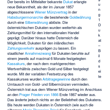
Der bereits im Mittelalter bekannte
Dukat
erlangte
u
neue Bekanntheit, als der im Januar 1857
n
abgeschlossene
Wiener Münzvertrag
in der
g
Habsburgermonarchie
die bestehende
Goldwährung
1
durch eine
Silberwährung
ablöste. Die
D
österreichischen Dukaten wurden weiterhin als
u
Zahlungsmittel für den internationalen Handel
k
geprägt. Darüber hinaus hatte Österreich die
at
Möglichkeit, Dukaten für den inländischen
–
Zahlungsverkehr
ausprägen zu lassen. Ein
B
staatlicher
Annahmezwang
für Dukaten beruhte auf
il
einem jeweils auf maximal 6 Monate festgelegten
d
Kassakurs
, der nach dem marktgerechten
s
Wertverhältnis zwischen Gold und Silber festgelegt
ei
wurde. Mit der variablen Festsetzung des
te
Kassakurses wurden
Arbitragegewinne
durch den
Umtausch von Gold- und Silbermünzen vermieden.
Österreich trat aus dem Wiener Münzvertrag im Anschluss
an den
Prager Frieden von 1866
Ende 1867 wieder aus.
Das änderte jedoch nichts an der Beliebtheit des Dukatens.
Bis heute werden Dukaten in Österreich (wie auch die
silbernen
Maria-Theresien-Taler
) für Geschenk- und