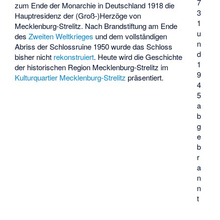
7
zum Ende der Monarchie in Deutschland 1918 die
3
Hauptresidenz der (Groß-)Herzöge von
1
Mecklenburg-Strelitz. Nach Brandstiftung am Ende
u
des
Zweiten Weltkrieges
und dem vollständigen
n
Abriss der Schlossruine 1950 wurde das Schloss
d
bisher nicht
rekonstruiert
. Heute wird die Geschichte
1
der historischen Region Mecklenburg-Strelitz im
9
Kulturquartier Mecklenburg-Strelitz
präsentiert.
4
5
a
b
g
e
b
r
a
n
n
t