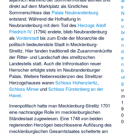
ai
direkt auf dem Marktplatz als fürstliches
s
Sommerschloss das
Palais Neubrandenburg
N
entstand. Während die Hofhaltung in
e
Neubrandenburg mit dem Tod des
Herzogs Adolf
u
Friedrich IV.
(1794) endete, blieb Neubrandenburg
br
als
Vorderstadt
bis zum Ende der Monarchie die
a
politisch bedeutendste Stadt in Mecklenburg-
n
Strelitz. Hier fanden traditionell die Zusammenkünfte
d
der Ritter- und Landschaft des strelitzschen
e
Landesteils statt. Auch die Inthronisation neuer
n
Herrscher erfolgte stets im Neubrandenburger
b
Palais. Weitere Nebenresidenzen des Strelitzer
ur
Herzogshauses waren
Schloss Hohenzieritz
,
g
Schloss Mirow
und
Schloss Fürstenberg an der
u
Havel
.
m
1
Innenpolitisch hatte man Mecklenburg-Strelitz 1701
9
eine nachrangige Rolle im mecklenburgischen
0
Ständestaat zugewiesen. Eine 1748 von beiden
0
regierenden Herzögen beschlossene Auflösung des
mecklenburgischen Gesamtstaates scheiterte am