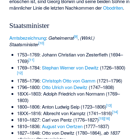
erloschen ist, sind Georg Borwin und seine beiden Söhne in
männlicher Linie die letzten Nachkommen der
Obodriten
.
Staatsminister
[
9
]
Amtsbezeichnung
:
Geheimerrat
,
(Wirkl.)
[
10
]
Staatsminister
1753–1769:
Johann Christian von Zesterfleth
(1694–
[
11
]
1769)
1769–1784:
Stephan Werner von Dewitz
(1726–1800)
[
12
]
1785–1796:
Christoph Otto von Gamm
(1721–1796)
1796–1800:
Otto Ulrich von Dewitz
(1747–1808)
18XX–1803:
Adolph Friedrich von Normann
(1769–
1803)
[
13
]
1800–1806:
Anton Ludwig Seip
(1723–1806)
[
14
]
18XX–1816:
Albrecht von Kamptz
(1741–1816)
[
15
]
[
16
]
1810–1827:
Carl von Pentz
(1776–1827)
1810–1836:
August von Oertzen
(1777–1837)
1827–1848:
Otto von Dewitz
(1780–1864),
ab 1837