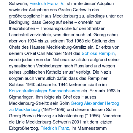
Schwerin,
Friedrich Franz IV.
, stimmte dieser Adoption
sowie der Aufnahme des Grafen Carlow in das
großherzogliche Haus Mecklenburg zu, allerdings unter der
Bedingung, dass Georg auf seine – ohnehin nur
theoretischen – Thronansprüche für den Strelitzer
Landesteil verzichtete, was dieser auch tat. Georg nahm
aber von 1934 bis zu seinem Tod 1963 die Stellung des
Chefs des Hauses Mecklenburg-Strelitz ein. Er erbte von
seinem Onkel Carl Michael 1934 das
Schloss Remplin
,
wurde jedoch von den Nationalsozialisten aufgrund seiner
dynastischen Verbindungen nach Russland und wegen
seines „politischen Katholizismus“ verfolgt. Die Nazis
sorgten auch vermutlich dafür, dass das Rempliner
Schloss 1940 abbrannte. 1944 kerkerten sie ihn im
Konzentrationslager Sachsenhausen
ein. Er starb 1963 in
Sigmaringen. Ihm folgte als Chef des Hauses
Mecklenburg-Strelitz sein Sohn
Georg Alexander Herzog
zu Mecklenburg
(1921–1996) und diesem dessen Sohn
Georg Borwin Herzog zu Mecklenburg (* 1956). Nachdem
die Linie Mecklenburg-Schwerin 2001 mit dem letzten
Erbgroßherzog,
Friedrich Franz
, im Mannesstamm