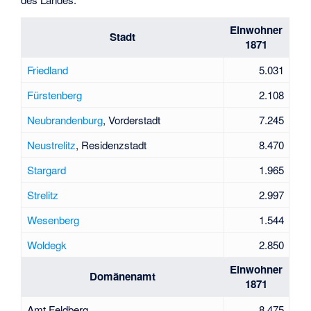
Einwohner
Stadt
1871
Friedland
5.031
Fürstenberg
2.108
Neubrandenburg
, Vorderstadt
7.245
Neustrelitz
, Residenzstadt
8.470
Stargard
1.965
Strelitz
2.997
Wesenberg
1.544
Woldegk
2.850
Einwohner
Domänenamt
1871
Amt Feldberg
8.475