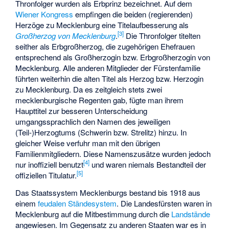
Thronfolger wurden als Erbprinz bezeichnet. Auf dem
Wiener Kongress
empfingen die beiden (regierenden)
Herzöge zu Mecklenburg eine Titelaufbesserung als
[
3
]
Großherzog von Mecklenburg
.
Die Thronfolger titelten
seither als Erbgroßherzog, die zugehörigen Ehefrauen
entsprechend als Großherzogin bzw. Erbgroßherzogin von
Mecklenburg. Alle anderen Mitglieder der Fürstenfamilie
führten weiterhin die alten Titel als Herzog bzw. Herzogin
zu Mecklenburg. Da es zeitgleich stets zwei
mecklenburgische Regenten gab, fügte man ihrem
Haupttitel zur besseren Unterscheidung
umgangssprachlich den Namen des jeweiligen
(Teil-)Herzogtums (Schwerin bzw. Strelitz) hinzu. In
gleicher Weise verfuhr man mit den übrigen
Familienmitgliedern. Diese Namenszusätze wurden jedoch
[
4
]
nur inoffiziell benutzt
und waren niemals Bestandteil der
[
5
]
offiziellen Titulatur.
Das Staatssystem Mecklenburgs bestand bis 1918 aus
einem
feudalen
Ständesystem
. Die Landesfürsten waren in
Mecklenburg auf die Mitbestimmung durch die
Landstände
angewiesen. Im Gegensatz zu anderen Staaten war es in