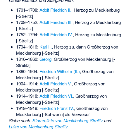
Lande Rostock und Stargard Herr
.
1701–1708:
Adolf Friedrich II.
, Herzog zu Mecklenburg
[-Strelitz]
1708–1752:
Adolf Friedrich III.
, Herzog zu Mecklenburg
[-Strelitz]
1752–1794:
Adolf Friedrich IV.
, Herzog zu Mecklenburg
[-Strelitz]
1794–1816:
Karl II.
, Herzog zu, dann Großherzog von
Mecklenburg [-Strelitz]
1816–1860:
Georg
, Großherzog von Mecklenburg [-
Strelitz]
1860–1904:
Friedrich Wilhelm (II.)
, Großherzog von
Mecklenburg [-Strelitz]
1904–1914:
Adolf Friedrich V.
, Großherzog von
Mecklenburg [-Strelitz]
1914–1918:
Adolf Friedrich VI.
, Großherzog von
Mecklenburg [-Strelitz]
1918–1918:
Friedrich Franz IV.
, Großherzog von
Mecklenburg [-Schwerin] als Verweser
Siehe auch
:
Stammliste von Mecklenburg-Strelitz
und
Luise von Mecklenburg-Strelitz