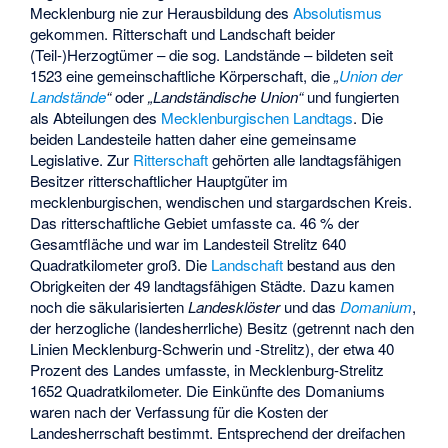
Mecklenburg nie zur Herausbildung des
Absolutismus
gekommen. Ritterschaft und Landschaft beider
(Teil-)Herzogtümer – die sog. Landstände – bildeten seit
1523 eine gemeinschaftliche Körperschaft, die
„
Union der
Landstände
“
oder
„Landständische Union“
und fungierten
als Abteilungen des
Mecklenburgischen Landtags
. Die
beiden Landesteile hatten daher eine gemeinsame
Legislative. Zur
Ritterschaft
gehörten alle landtagsfähigen
Besitzer ritterschaftlicher Hauptgüter im
mecklenburgischen, wendischen und stargardschen Kreis.
Das ritterschaftliche Gebiet umfasste ca. 46 % der
Gesamtfläche und war im Landesteil Strelitz 640
Quadratkilometer groß. Die
Landschaft
bestand aus den
Obrigkeiten der 49 landtagsfähigen Städte. Dazu kamen
noch die säkularisierten
Landesklöster
und das
Domanium
,
der herzogliche (landesherrliche) Besitz (getrennt nach den
Linien Mecklenburg-Schwerin und -Strelitz), der etwa 40
Prozent des Landes umfasste, in Mecklenburg-Strelitz
1652 Quadratkilometer. Die Einkünfte des Domaniums
waren nach der Verfassung für die Kosten der
Landesherrschaft bestimmt. Entsprechend der dreifachen