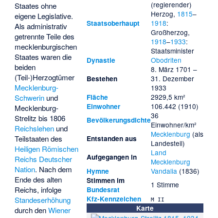
(regierender)
Staates ohne
Herzog,
1815
–
eigene Legislative.
1918
:
Staatsoberhaupt
Als administrativ
Großherzog,
getrennte Teile des
1918
–
1933
:
mecklenburgischen
Staatsminister
Staates waren die
Obodriten
Dynastie
beiden
8. März 1701 –
(Teil-)Herzogtümer
31. Dezember
Bestehen
Mecklenburg-
1933
2929,5 km²
Schwerin
und
Fläche
106.442 (1910)
Einwohner
Mecklenburg-
36
Strelitz bis 1806
Bevölkerungsdichte
Einwohner/km²
Reichslehen
und
Mecklenburg
(als
Teilstaaten des
Entstanden aus
Landesteil)
Heiligen Römischen
Land
Aufgegangen in
Reichs Deutscher
Mecklenburg
Nation
. Nach dem
Vandalia
(1836)
Hymne
Ende des alten
Stimmen im
1 Stimme
Reichs, infolge
Bundesrat
Kfz-Kennzeichen
Standeserhöhung
M II
Karte
durch den
Wiener