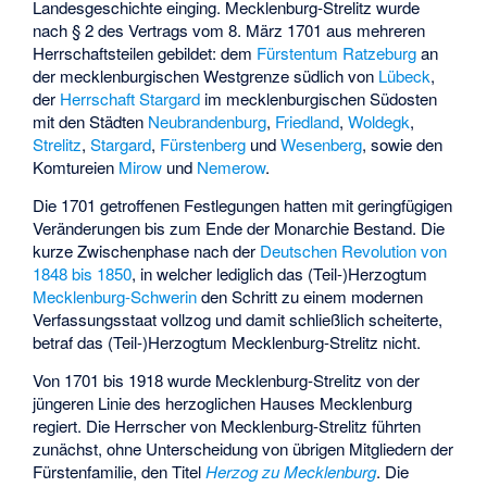
Landesgeschichte einging. Mecklenburg-Strelitz wurde
nach § 2 des Vertrags vom 8. März 1701 aus mehreren
Herrschaftsteilen gebildet: dem
Fürstentum Ratzeburg
an
der mecklenburgischen Westgrenze südlich von
Lübeck
,
der
Herrschaft Stargard
im mecklenburgischen Südosten
mit den Städten
Neubrandenburg
,
Friedland
,
Woldegk
,
Strelitz
,
Stargard
,
Fürstenberg
und
Wesenberg
, sowie den
Komtureien
Mirow
und
Nemerow
.
Die 1701 getroffenen Festlegungen hatten mit geringfügigen
Veränderungen bis zum Ende der Monarchie Bestand. Die
kurze Zwischenphase nach der
Deutschen Revolution von
1848 bis 1850
, in welcher lediglich das (Teil-)Herzogtum
Mecklenburg-Schwerin
den Schritt zu einem modernen
Verfassungsstaat vollzog und damit schließlich scheiterte,
betraf das (Teil-)Herzogtum Mecklenburg-Strelitz nicht.
Von 1701 bis 1918 wurde Mecklenburg-Strelitz von der
jüngeren Linie des herzoglichen Hauses Mecklenburg
regiert. Die Herrscher von Mecklenburg-Strelitz führten
zunächst, ohne Unterscheidung von übrigen Mitgliedern der
Fürstenfamilie, den Titel
Herzog zu Mecklenburg
. Die