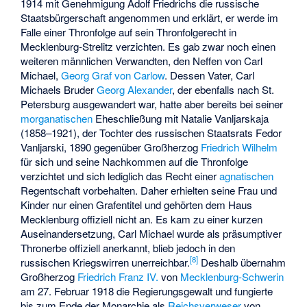
1914 mit Genehmigung Adolf Friedrichs die russische
Staatsbürgerschaft angenommen und erklärt, er werde im
Falle einer Thronfolge auf sein Thronfolgerecht in
Mecklenburg-Strelitz verzichten. Es gab zwar noch einen
weiteren männlichen Verwandten, den Neffen von Carl
Michael,
Georg Graf von Carlow
. Dessen Vater, Carl
Michaels Bruder
Georg Alexander
, der ebenfalls nach St.
Petersburg ausgewandert war, hatte aber bereits bei seiner
morganatischen
Eheschließung mit Natalie Vanljarskaja
(1858–1921), der Tochter des russischen Staatsrats Fedor
Vanljarski, 1890 gegenüber Großherzog
Friedrich Wilhelm
für sich und seine Nachkommen auf die Thronfolge
verzichtet und sich lediglich das Recht einer
agnatischen
Regentschaft vorbehalten. Daher erhielten seine Frau und
Kinder nur einen Grafentitel und gehörten dem Haus
Mecklenburg offiziell nicht an. Es kam zu einer kurzen
Auseinandersetzung, Carl Michael wurde als präsumptiver
Thronerbe offiziell anerkannt, blieb jedoch in den
[
8
]
russischen Kriegswirren unerreichbar.
Deshalb übernahm
Großherzog
Friedrich Franz IV.
von
Mecklenburg-Schwerin
am 27. Februar 1918 die Regierungsgewalt und fungierte
bis zum Ende der Monarchie als
Reichsverweser
von