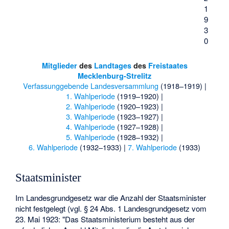
1
9
3
0
Mitglieder
des
Landtages
des
Freistaates
Mecklenburg-Strelitz
Verfassunggebende Landesversammlung
(1918–1919) |
1. Wahlperiode
(1919–1920) |
2. Wahlperiode
(1920–1923) |
3. Wahlperiode
(1923–1927) |
4. Wahlperiode
(1927–1928) |
5. Wahlperiode
(1928–1932) |
6. Wahlperiode
(1932–1933) |
7. Wahlperiode
(1933)
Staatsminister
Im Landesgrundgesetz war die Anzahl der Staatsminister
nicht festgelegt (vgl. § 24 Abs. 1 Landesgrundgesetz vom
23. Mai 1923: "Das Staatsministerium besteht aus der