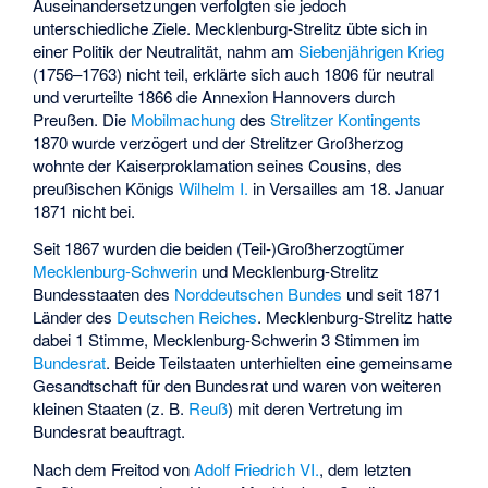
Auseinandersetzungen verfolgten sie jedoch
unterschiedliche Ziele. Mecklenburg-Strelitz übte sich in
einer Politik der Neutralität, nahm am
Siebenjährigen Krieg
(1756–1763) nicht teil, erklärte sich auch 1806 für neutral
und verurteilte 1866 die Annexion Hannovers durch
Preußen. Die
Mobilmachung
des
Strelitzer Kontingents
1870 wurde verzögert und der Strelitzer Großherzog
wohnte der Kaiserproklamation seines Cousins, des
preußischen Königs
Wilhelm I.
in Versailles am 18. Januar
1871 nicht bei.
Seit 1867 wurden die beiden (Teil-)Großherzogtümer
Mecklenburg-Schwerin
und Mecklenburg-Strelitz
Bundesstaaten des
Norddeutschen Bundes
und seit 1871
Länder des
Deutschen Reiches
. Mecklenburg-Strelitz hatte
dabei 1 Stimme, Mecklenburg-Schwerin 3 Stimmen im
Bundesrat
. Beide Teilstaaten unterhielten eine gemeinsame
Gesandtschaft für den Bundesrat und waren von weiteren
kleinen Staaten (z. B.
Reuß
) mit deren Vertretung im
Bundesrat beauftragt.
Nach dem Freitod von
Adolf Friedrich VI.
, dem letzten