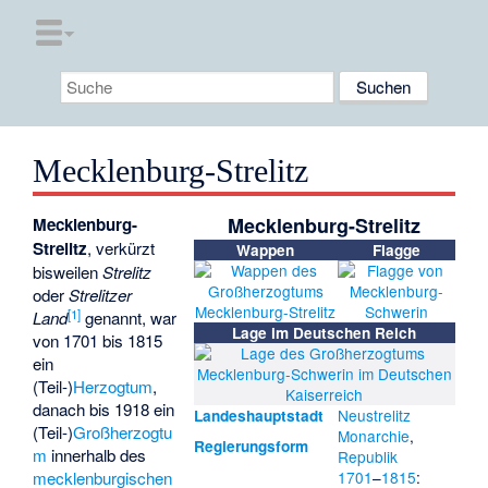
Mecklenburg-Strelitz
Mecklenburg-Strelitz
Mecklenburg-
Strelitz
, verkürzt
Wappen
Flagge
bisweilen
Strelitz
oder
Strelitzer
[
1
]
Land
genannt, war
Lage im Deutschen Reich
von 1701 bis 1815
ein
(Teil-)
Herzogtum
,
danach bis 1918 ein
Neustrelitz
Landeshauptstadt
(Teil-)
Großherzogtu
Monarchie
,
Regierungsform
m
innerhalb des
Republik
mecklenburgischen
1701
–
1815
: