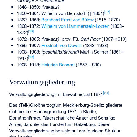
alleiniger Staatsminister
1848–1850:
(Vakanz)
[
17
]
1850–1861:
Wilhelm von Bernstorff
(† 1861)
1862–1868:
Bernhard Ernst von Bülow
(1815–1879)
1868–1872:
Wilhelm von Hammerstein-Loxten
(1808–
[
18
]
1872)
1872–1885:
(Vakanz)
, prov. Fü.
Carl Piper
(1837–1919)
1885–1907:
Friedrich von Dewitz
(1843–1928)
1908–1908:
(geschäftsführend)
Martin Selmer
(1861–
[
19
]
1947)
1908–1918:
Heinrich Bossart
(1857–1930)
Verwaltungsgliederung
[
20
]
Verwaltungsgliederung mit Einwohnerzahl 1871
Das (Teil-)Großherzogtum Mecklenburg-Strelitz gliederte
sich bei der Reichsgründung 1871 in Städte,
Domänenämter, Ritterschaftliche Ämter und Sonstige
Ämter, darunter das Fürstentum Ratzeburg. Diese
Verwaltungsgliederung beruhte auf der feudalen Struktur
des Landes.