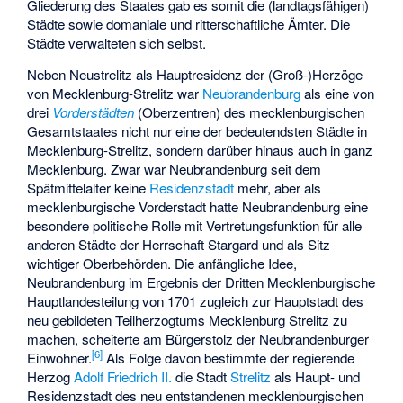
Gliederung des Staates gab es somit die (landtagsfähigen)
Städte sowie domaniale und ritterschaftliche Ämter. Die
Städte verwalteten sich selbst.
Neben Neustrelitz als Hauptresidenz der (Groß-)Herzöge
von Mecklenburg-Strelitz war
Neubrandenburg
als eine von
drei
Vorderstädten
(Oberzentren) des mecklenburgischen
Gesamtstaates nicht nur eine der bedeutendsten Städte in
Mecklenburg-Strelitz, sondern darüber hinaus auch in ganz
Mecklenburg. Zwar war Neubrandenburg seit dem
Spätmittelalter keine
Residenzstadt
mehr, aber als
mecklenburgische Vorderstadt hatte Neubrandenburg eine
besondere politische Rolle mit Vertretungsfunktion für alle
anderen Städte der Herrschaft Stargard und als Sitz
wichtiger Oberbehörden. Die anfängliche Idee,
Neubrandenburg im Ergebnis der Dritten Mecklenburgische
Hauptlandesteilung von 1701 zugleich zur Hauptstadt des
neu gebildeten Teilherzogtums Mecklenburg Strelitz zu
machen, scheiterte am Bürgerstolz der Neubrandenburger
[
6
]
Einwohner.
Als Folge davon bestimmte der regierende
Herzog
Adolf Friedrich II.
die Stadt
Strelitz
als Haupt- und
Residenzstadt des neu entstandenen mecklenburgischen