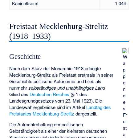
Kabinettsamt
1.044
Freistaat Mecklenburg-Strelitz
(1918–1933)
Geschichte
W
a
Nach dem Sturz der Monarchie 1918 erlangte
p
Mecklenburg-Strelitz als Freistaat erstmals in seiner
p
Geschichte politische Autonomie und blieb als
e
nunmehr
selbständiges und unabhängiges Land
n
Glied des
Deutschen Reiches
(§ 1 des
d
Landesgrundgesetzes vom 23. Mai 1923). Die
e
Landeswahlergebnisse sind im Artikel
Landtag des
s
Freistaates Mecklenburg-Strelitz
dargestellt.
Fr
ei
Die Aufrechterhaltung der politischen
st
Selbständigkeit als einer der kleinsten deutschen
a
Staaten erwies sich jedoch schon nach wenigen