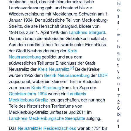
deutsche Land, das sich eine demokratische
hl
Landesverfassung gab, und bestand bis zur
o
Wiedervereinigung mit Mecklenburg-Schwerin am 1.
s
Januar 1934. Der südöstliche Teil von Mecklenburg-
s
Strelitz, die alte Herrschaft Stargard, bildete von
,
1934 bis zum 1. April 1946 den
Landkreis Stargard
.
e
Danach brach die historische Gebietskontinuität ab.
r
Aus dem nordöstlichen Teil wurde unter Einschluss
b
der Stadt Neubrandenburg der
Kreis
a
Neubrandenburg
gebildet und aus dem
u
südwestlichen Teil unter Einschluss der Stadt
t
[
2
]
Neustrelitz der
Kreis Neustrelitz
.
Beide Kreise
v
wurden 1952 dem
Bezirk Neubrandenburg
der
DDR
o
zugeordnet, wobei ein kleinerer Teil im Südosten
n
zum neuen
Kreis Strasburg
kam. Im Zuge der
1
Gebietsreform 1994
wurde ein
Landkreis
7
Mecklenburg-Strelitz
neu geschaffen, der nur noch
2
Teile des historischen Territoriums von
6
Mecklenburg-Strelitz umfasste und 2011 im
bi
Landkreis Mecklenburgische Seenplatte
aufging.
s
1
Das
Neustrelitzer Residenzschloss
war ab 1731 bis