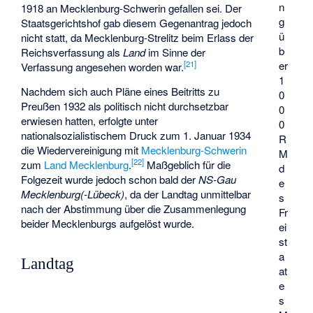
n
1918 an Mecklenburg-Schwerin gefallen sei. Der
g
Staatsgerichtshof gab diesem Gegenantrag jedoch
ü
nicht statt, da Mecklenburg-Strelitz beim Erlass der
b
Reichsverfassung als
Land
im Sinne der
[
21
]
er
Verfassung angesehen worden war.
1
Nachdem sich auch Pläne eines Beitritts zu
0
Preußen 1932 als politisch nicht durchsetzbar
0
erwiesen hatten, erfolgte unter
0
nationalsozialistischem Druck zum 1. Januar 1934
R
die Wiedervereinigung mit
Mecklenburg-Schwerin
M
[
22
]
zum
Land Mecklenburg
.
Maßgeblich für die
d
Folgezeit wurde jedoch schon bald der
NS-Gau
e
Mecklenburg(-Lübeck)
, da der Landtag unmittelbar
s
nach der Abstimmung über die Zusammenlegung
Fr
beider Mecklenburgs aufgelöst wurde.
ei
st
a
Landtag
at
e
s