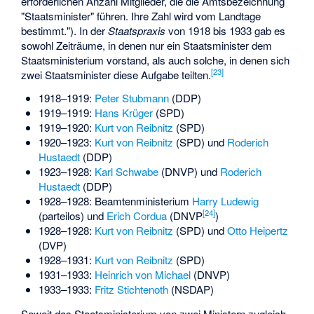
erforderlichen Anzahl Mitglieder, die die Amtsbezeichnung
"Staatsminister" führen. Ihre Zahl wird vom Landtage
bestimmt."). In der
Staatspraxis
von 1918 bis 1933 gab es
sowohl Zeiträume, in denen nur ein Staatsminister dem
Staatsministerium vorstand, als auch solche, in denen sich
[
23
]
zwei Staatsminister diese Aufgabe teilten.
1918–1919:
Peter Stubmann
(DDP)
1919–1919:
Hans Krüger
(SPD)
1919–1920:
Kurt von Reibnitz
(SPD)
1920–1923:
Kurt von Reibnitz
(SPD) und
Roderich
Hustaedt
(DDP)
1923–1928:
Karl Schwabe
(DNVP) und
Roderich
Hustaedt
(DDP)
1928–1928: Beamtenministerium
Harry Ludewig
[
24
]
(parteilos) und
Erich Cordua
(DNVP
)
1928–1928:
Kurt von Reibnitz
(SPD) und
Otto Heipertz
(DVP)
1928–1931:
Kurt von Reibnitz
(SPD)
1931–1933:
Heinrich von Michael
(DNVP)
1933–1933:
Fritz Stichtenoth
(NSDAP)
Soweit das Staatsministerium von zwei Ministern zugleich