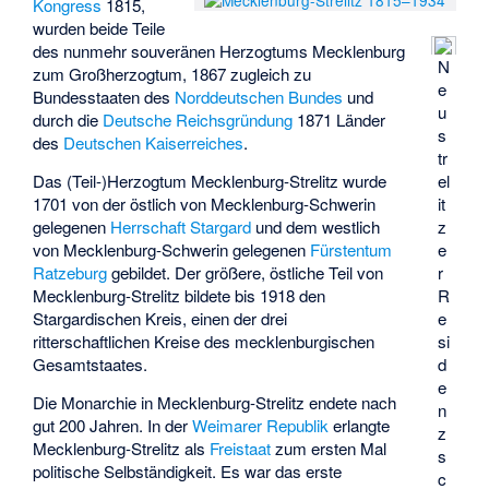
Kongress
1815,
wurden beide Teile
des nunmehr souveränen Herzogtums Mecklenburg
N
zum Großherzogtum, 1867 zugleich zu
e
Bundesstaaten des
Norddeutschen Bundes
und
u
durch die
Deutsche Reichsgründung
1871 Länder
s
des
Deutschen Kaiserreiches
.
tr
Das (Teil-)Herzogtum Mecklenburg-Strelitz wurde
el
1701 von der östlich von Mecklenburg-Schwerin
it
gelegenen
Herrschaft Stargard
und dem westlich
z
von Mecklenburg-Schwerin gelegenen
Fürstentum
e
Ratzeburg
gebildet. Der größere, östliche Teil von
r
Mecklenburg-Strelitz bildete bis 1918 den
R
Stargardischen Kreis
, einen der drei
e
ritterschaftlichen Kreise des mecklenburgischen
si
Gesamtstaates.
d
e
Die Monarchie in Mecklenburg-Strelitz endete nach
n
gut 200 Jahren. In der
Weimarer Republik
erlangte
z
Mecklenburg-Strelitz als
Freistaat
zum ersten Mal
s
politische Selbständigkeit. Es war das erste
c