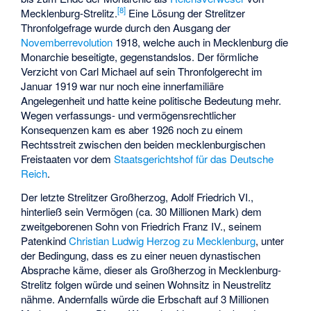
[
8
]
Mecklenburg-Strelitz.
Eine Lösung der Strelitzer
Thronfolgefrage wurde durch den Ausgang der
Novemberrevolution
1918, welche auch in Mecklenburg die
Monarchie beseitigte, gegenstandslos. Der förmliche
Verzicht von Carl Michael auf sein Thronfolgerecht im
Januar 1919 war nur noch eine innerfamiliäre
Angelegenheit und hatte keine politische Bedeutung mehr.
Wegen verfassungs- und vermögensrechtlicher
Konsequenzen kam es aber 1926 noch zu einem
Rechtsstreit zwischen den beiden mecklenburgischen
Freistaaten vor dem
Staatsgerichtshof für das Deutsche
Reich
.
Der letzte Strelitzer Großherzog, Adolf Friedrich VI.,
hinterließ sein Vermögen (ca. 30 Millionen Mark) dem
zweitgeborenen Sohn von Friedrich Franz IV., seinem
Patenkind
Christian Ludwig Herzog zu Mecklenburg
, unter
der Bedingung, dass es zu einer neuen dynastischen
Absprache käme, dieser als Großherzog in Mecklenburg-
Strelitz folgen würde und seinen Wohnsitz in Neustrelitz
nähme. Andernfalls würde die Erbschaft auf 3 Millionen