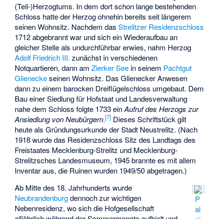
(Teil-)Herzogtums. In dem dort schon lange bestehenden
Schloss hatte der Herzog ohnehin bereits seit längerem
seinen Wohnsitz. Nachdem das
Strelitzer Residenzschloss
1712 abgebrannt war und sich ein Wiederaufbau an
gleicher Stelle als undurchführbar erwies, nahm Herzog
Adolf Friedrich III.
zunächst in verschiedenen
Notquartieren, dann am
Zierker See
in seinem
Pachtgut
Glienecke
seinen Wohnsitz. Das Glienecker Anwesen
dann zu einem barocken Dreiflügelschloss umgebaut. Dem
Bau einer Siedlung für Hofstaat und Landesverwaltung
nahe dem Schloss folgte 1733 ein
Aufruf des Herzogs zur
[
7
]
Ansiedlung von Neubürgern
.
Dieses Schriftstück gilt
heute als Gründungsurkunde der Stadt Neustrelitz. (Nach
1918 wurde das Residenzschloss Sitz des Landtags des
Freistaates Mecklenburg-Strelitz und Mecklenburg-
Strelitzsches Landesmuseum, 1945 brannte es mit allem
Inventar aus, die Ruinen wurden 1949/50 abgetragen.)
Ab Mitte des 18. Jahrhunderts wurde
Neubrandenburg
dennoch zur wichtigen
P
Nebenresidenz, wo sich die Hofgesellschaft
al
alljährlich während der Sommermonate aufhielt und