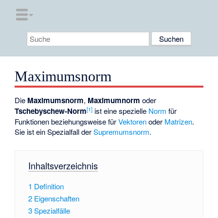
Maximumsnorm
Die
Maximumsnorm
,
Maximumnorm
oder
[1]
Tschebyschew-Norm
ist eine spezielle
Norm
für
Funktionen beziehungsweise für
Vektoren
oder
Matrizen
.
Sie ist ein Spezialfall der
Supremumsnorm
.
Inhaltsverzeichnis
1
Definition
2
Eigenschaften
3
Spezialfälle