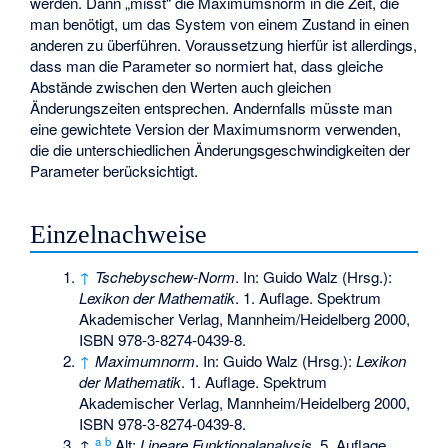
werden. Dann „misst“ die Maximumsnorm in
die Zeit, die
man benötigt, um das System von einem Zustand in einen
anderen zu überführen. Voraussetzung hierfür ist allerdings,
dass man die Parameter so normiert hat, dass gleiche
Abstände zwischen den Werten auch gleichen
Änderungszeiten entsprechen. Andernfalls müsste man
eine gewichtete Version der Maximumsnorm verwenden,
die die unterschiedlichen Änderungsgeschwindigkeiten der
Parameter berücksichtigt.
Einzelnachweise
↑
Tschebyschew-Norm
. In: Guido Walz (Hrsg.):
Lexikon der Mathematik
. 1. Auflage. Spektrum
Akademischer Verlag, Mannheim/Heidelberg 2000,
ISBN 978-3-8274-0439-8
.
↑
Maximumnorm
. In: Guido Walz (Hrsg.):
Lexikon
der Mathematik
. 1. Auflage. Spektrum
Akademischer Verlag, Mannheim/Heidelberg 2000,
ISBN 978-3-8274-0439-8
.
a
b
↑
Alt:
Lineare Funktionalanalysis
. 5. Auflage.