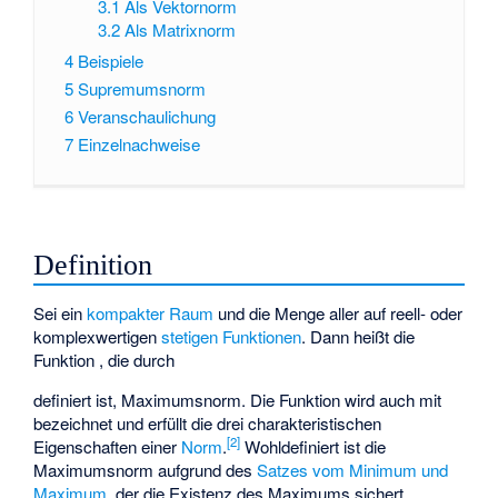
3.1
Als Vektornorm
3.2
Als Matrixnorm
4
Beispiele
5
Supremumsnorm
6
Veranschaulichung
7
Einzelnachweise
Definition
Sei
ein
kompakter Raum
und
die Menge aller auf
reell- oder
komplexwertigen
stetigen Funktionen
. Dann heißt die
Funktion
, die durch
definiert ist, Maximumsnorm. Die Funktion wird auch mit
bezeichnet und erfüllt die drei charakteristischen
[2]
Eigenschaften einer
Norm
.
Wohldefiniert ist die
Maximumsnorm aufgrund des
Satzes vom Minimum und
Maximum
, der die Existenz des Maximums sichert.