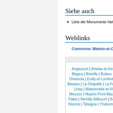
Siehe auch
Liste der Monuments his
Weblinks
Commons
: Matton-et
Angecourt
|
Artaise-le-Viv
Blagny
|
Brévilly
|
Bulson
Chesnois
|
Euilly-et-Lombu
Besace
|
La Chapelle
|
La F
Linay
|
Maisoncelle-et-Vi
Mouzon
|
Noyers-Pont-Mau
Flaba
|
Remilly-Aillicourt
|
S
Stonne
|
Tétaigne
|
Thelon