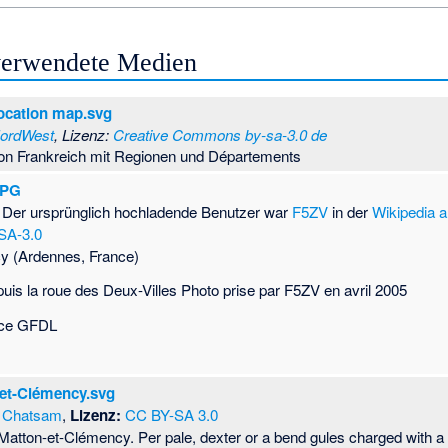
 verwendete Medien
ocation map.svg
ordWest
, Lizenz:
Creative Commons by-sa-3.0 de
von Frankreich mit Regionen und Départements
JPG
Der ursprünglich hochladende Benutzer war
F5ZV
in der
Wikipedia a
SA-3.0
y (Ardennes, France)
uis la roue des Deux-Villes Photo prise par F5ZV en avril 2005
ence GFDL
-et-Clémency.svg
Chatsam
,
Lizenz:
CC BY-SA 3.0
Matton-et-Clémency. Per pale, dexter or a bend gules charged with a