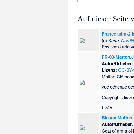
Auf dieser Seite
France adm-2 l
(c)
Karte:
NordN
Positionskarte 
FR-08-Matton.
Autor/Urheber:
Lizenz:
CC-BY-
Matton-Clémenc
vue générale dep
Copyright : lic
F5ZV
Blason Matton
Autor/Urheber:
Coat of arms of 