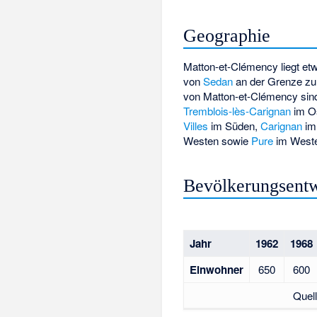
Geographie
Matton-et-Clémency liegt etw
von
Sedan
an der Grenze z
von Matton-et-Clémency si
Tremblois-lès-Carignan
im O
Villes
im Süden,
Carignan
im
Westen sowie
Pure
im Weste
Bevölkerungsent
Jahr
1962
1968
Einwohner
650
600
Quel