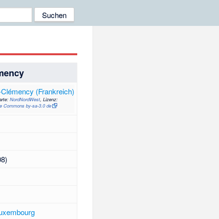
émency
arte:
NordNordWest
, Lizenz:
ve Commons by-sa-3.0 de
8)
Luxembourg