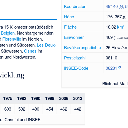
Koordinaten
49° 40′
N
,
5
Höhe
176–
357
m
a 15 Kilometer ostsüdöstlich
Fläche
18,32
km²
u
Belgien
. Nachbargemeinden
Einwohner
469
(1. Janu
nd
Florenville
im Norden,
sten und Südosten,
Les Deux-
Bevölkerungsdichte
26 Einw./km
 Südwesten,
Osnes
im
n und Nordwesten.
Postleitzahl
08110
INSEE-Code
08281
wicklung
Blick auf Mat
1975
1982
1990
1999
2006
2013
603
532
480
454
462
442
le: Cassini und INSEE