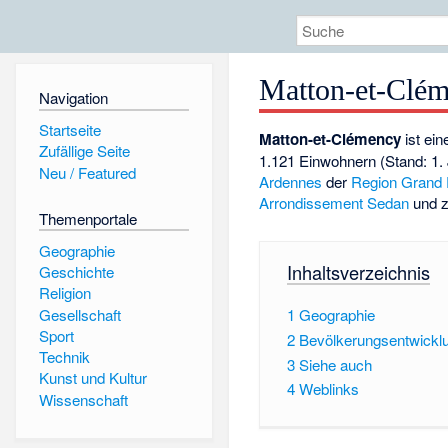
Matton-et-Clé
Navigation
Startseite
Matton-et-Clémency
ist ei
Zufällige Seite
1.121 Einwohnern (Stand: 1.
Neu / Featured
Ardennes
der
Region
Grand 
Arrondissement
Sedan
und 
Themenportale
Geographie
Inhaltsverzeichnis
Geschichte
Religion
Gesellschaft
1
Geographie
Sport
2
Bevölkerungsentwickl
Technik
3
Siehe auch
Kunst und Kultur
4
Weblinks
Wissenschaft