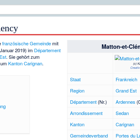
mency
ne
französische
Gemeinde
mit
Matton-et-Cl
 Januar 2019) im
Département
Est
. Sie gehört zum
zum
Kanton
Carignan
.
(c)
K
Creati
Staat
Frankreich
Region
Grand Est
Département
(Nr.)
Ardennes
(0
ung
Arrondissement
Sedan
Kanton
Carignan
Gemeindeverband
Portes du 