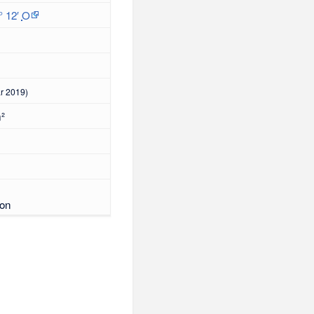
° 12′
O
ar 2019)
²
ton