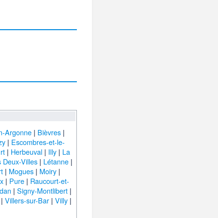
n-Argonne
|
Bièvres
|
zy
|
Escombres-et-le-
rt
|
Herbeuval
|
Illy
|
La
 Deux-Villes
|
Létanne
|
t
|
Mogues
|
Moiry
|
ux
|
Pure
|
Raucourt-et-
dan
|
Signy-Montlibert
|
|
Villers-sur-Bar
|
Villy
|