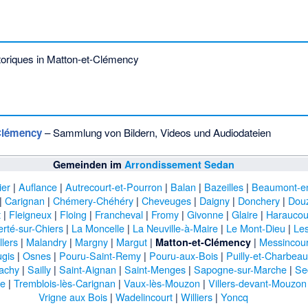
toriques in Matton-et-Clémency
-Clémency
– Sammlung von Bildern, Videos und Audiodateien
Gemeinden im
Arrondissement Sedan
ier
|
Auflance
|
Autrecourt-et-Pourron
|
Balan
|
Bazeilles
|
Beaumont-e
|
Carignan
|
Chémery-Chéhéry
|
Cheveuges
|
Daigny
|
Donchery
|
Dou
t
|
Fleigneux
|
Floing
|
Francheval
|
Fromy
|
Givonne
|
Glaire
|
Haraucou
erté-sur-Chiers
|
La Moncelle
|
La Neuville-à-Maire
|
Le Mont-Dieu
|
Les
llers
|
Malandry
|
Margny
|
Margut
|
|
Messincour
Matton-et-Clémency
gis
|
Osnes
|
Pouru-Saint-Remy
|
Pouru-aux-Bois
|
Puilly-et-Charbea
achy
|
Sailly
|
Saint-Aignan
|
Saint-Menges
|
Sapogne-sur-Marche
|
Se
ne
|
Tremblois-lès-Carignan
|
Vaux-lès-Mouzon
|
Villers-devant-Mouzon
Vrigne aux Bois
|
Wadelincourt
|
Williers
|
Yoncq