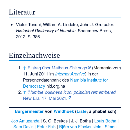
Literatur
Victor Tonchi, William A. Lindeke, John J. Grotpeter:
Historical Dictionary of Namibia
. Scarecrow Press,
2012, S. 386
Einzelnachweise
↑
Eintrag über Matheus Shikongo
(
Memento
vom
11. Juni 2011 im
Internet Archive
) in der
Personendatenbank des
Namibia Institute for
Democracy
nid.org.na
↑
‘Humble’ business icon, politician remembered.
New Era, 17. Mai 2021.
Bürgermeister
von
Windhoek
(
Liste
; alphabetisch)
Job Amupanda
|
S. G. Beukes
|
J. J. Botha
|
Louis Botha
|
Sam Davis
|
Peter Falk
|
Björn von Finckenstein
|
Simon