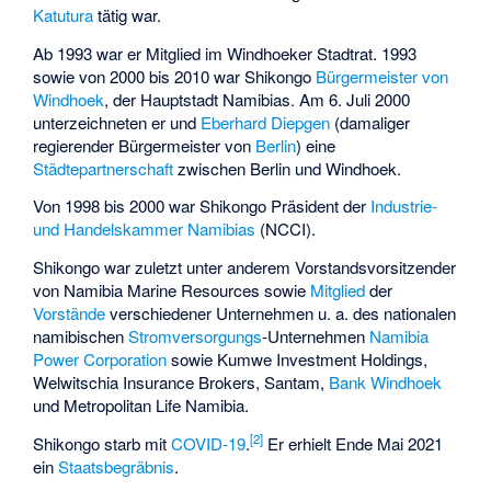
Katutura
tätig war.
Ab 1993 war er Mitglied im Windhoeker Stadtrat. 1993
sowie von 2000 bis 2010 war Shikongo
Bürgermeister von
Windhoek
, der Hauptstadt Namibias. Am 6. Juli 2000
unterzeichneten er und
Eberhard Diepgen
(damaliger
regierender Bürgermeister von
Berlin
) eine
Städtepartnerschaft
zwischen Berlin und Windhoek.
Von 1998 bis 2000 war Shikongo Präsident der
Industrie-
und Handelskammer Namibias
(NCCI).
Shikongo war zuletzt unter anderem Vorstandsvorsitzender
von
Namibia Marine Resources
sowie
Mitglied
der
Vorstände
verschiedener Unternehmen u. a. des nationalen
namibischen
Stromversorgungs
-Unternehmen
Namibia
Power Corporation
sowie
Kumwe Investment Holdings
,
Welwitschia Insurance Brokers
,
Santam
,
Bank Windhoek
und
Metropolitan Life Namibia
.
[
2
]
Shikongo starb mit
COVID-19
.
Er erhielt Ende Mai 2021
ein
Staatsbegräbnis
.