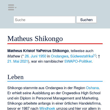
Matheus Shikongo
Matheus Kristof YaPetrus Shikongo
, teilweise auch
[
1
]
Mathew
(*
26. Juni
1950
in
Ondangwa
,
Südwestafrika
; †
21. Mai
2021
), war ein namibischer
SWAPO
-
Politiker
.
Leben
Shikongo stammte aus Ondangwa in der Region
Oshana
.
Er erhielt seine Ausbildung an der Ongwediva High School
und ein Diplom in Personnel Management and Marketing.
Shikongo arbeitete anfangs in einer örtlichen Handelsfirma,
bevor er 1987 nach
Windhoek
umzog und hier vor allem in