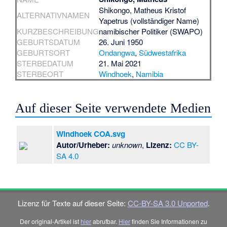
Shikongo, Matheus Kristof
ALTERNATIVNAMEN
Yapetrus (vollständiger Name)
KURZBESCHREIBUNG
namibischer Politiker (SWAPO)
GEBURTSDATUM
26. Juni 1950
GEBURTSORT
Ondangwa
,
Südwestafrika
STERBEDATUM
21. Mai 2021
STERBEORT
Windhoek
,
Namibia
Auf dieser Seite verwendete Medien
Windhoek COA.svg
Autor/Urheber:
unknown
,
Lizenz:
CC BY-
SA 4.0
Lizenz für Texte auf dieser Seite:
CC-BY-SA 3.0 Unported
.
Der original-Artikel ist
hier
abrufbar.
Hier
finden Sie Informationen zu