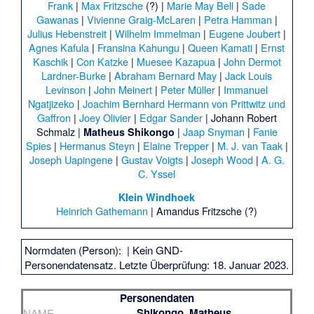
Frank
|
Max Fritzsche
(?) |
Marie May Bell
|
Sade
Gawanas
|
Vivienne Graig-McLaren
|
Petra Hamman
|
Julius Hebenstreit
|
Wilhelm Immelman
|
Eugene Joubert
|
Agnes Kafula
|
Fransina Kahungu
|
Queen Kamati
|
Ernst
Kaschik
|
Con Katzke
|
Muesee Kazapua
|
John Dermot
Lardner-Burke
|
Abraham Bernard May
|
Jack Louis
Levinson
|
John Meinert
|
Peter Müller
|
Immanuel
Ngatjizeko
|
Joachim Bernhard Hermann von Prittwitz und
Gaffron
|
Joey Olivier
|
Edgar Sander
|
Johann Robert
Schmalz
|
|
Jaap Snyman
|
Fanie
Matheus Shikongo
Spies
|
Hermanus Steyn
|
Elaine Trepper
|
M. J. van Taak
|
Joseph Uapingene
|
Gustav Voigts
|
Joseph Wood
|
A. G.
C. Yssel
Klein Windhoek
Heinrich Gathemann
|
Amandus Fritzsche
(?)
Normdaten (Person):
| Kein GND-
Personendatensatz. Letzte Überprüfung: 18. Januar 2023.
Personendaten
Shikongo, Matheus
NAME