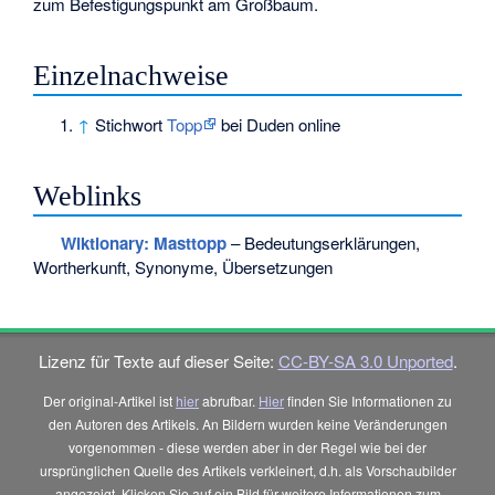
zum Befestigungspunkt am Großbaum.
Einzelnachweise
↑
Stichwort
Topp
bei Duden online
Weblinks
Wiktionary: Masttopp
– Bedeutungserklärungen,
Wortherkunft, Synonyme, Übersetzungen
Lizenz für Texte auf dieser Seite:
CC-BY-SA 3.0 Unported
.
Der original-Artikel ist
hier
abrufbar.
Hier
finden Sie Informationen zu
den Autoren des Artikels. An Bildern wurden keine Veränderungen
vorgenommen - diese werden aber in der Regel wie bei der
ursprünglichen Quelle des Artikels verkleinert, d.h. als Vorschaubilder
angezeigt. Klicken Sie auf ein Bild für weitere Informationen zum