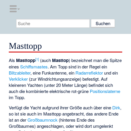
Masttopp
[1]
Als
Masttopp
(auch
Masttop
) bezeichnet man die Spitze
eines
Schiffsmastes
. Am Topp sind in der Regel ein
Blitzableiter
, eine
Funkantenne
, ein
Radarreflektor
und ein
Verklicker
(zur Windrichtungsanzeige) befestigt. Auf
kleineren Yachten (unter 20 Meter Länge) befindet sich
auch die kombinierte elektrische rot-grüne
Positionslaterne
im Topp.
Verfügt die Yacht aufgrund ihrer Größe auch über eine
Dirk
,
so ist sie auch im Masttopp angebracht, das andere Ende
ist an der
Großbaumnock
(hinteres Ende des
Großbaumes) angeschlagen, oder wird dort umgelenkt