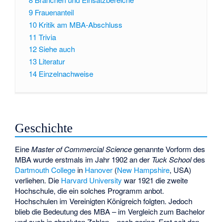
9
Frauenanteil
10
Kritik am MBA-Abschluss
11
Trivia
12
Siehe auch
13
Literatur
14
Einzelnachweise
Geschichte
Eine
Master of Commercial Science
genannte Vorform des
MBA wurde erstmals im Jahr 1902 an der
Tuck School
des
Dartmouth College
in
Hanover
(
New Hampshire
, USA)
verliehen. Die
Harvard University
war 1921 die zweite
Hochschule, die ein solches Programm anbot.
Hochschulen im Vereinigten Königreich folgten. Jedoch
blieb die Bedeutung des MBA – im Vergleich zum Bachelor
und auch in absoluten Zahlen – noch gering. Erst seit den