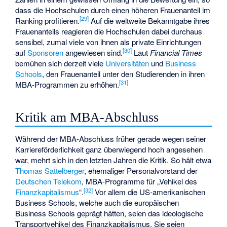
dass die Hochschulen durch einen höheren Frauenanteil im
[
29
]
Ranking profitieren.
Auf die weltweite Bekanntgabe ihres
Frauenanteils reagieren die Hochschulen dabei durchaus
sensibel, zumal viele von ihnen als private Einrichtungen
[
30
]
auf
Sponsoren
angewiesen sind.
Laut
Financial Times
bemühen sich derzeit viele
Universitäten
und
Business
Schools
, den Frauenanteil unter den Studierenden in ihren
[
31
]
MBA-Programmen zu erhöhen.
Kritik am MBA-Abschluss
Während der MBA-Abschluss früher gerade wegen seiner
Karriereförderlichkeit ganz überwiegend hoch angesehen
war, mehrt sich in den letzten Jahren die Kritik. So hält etwa
Thomas Sattelberger
, ehemaliger Personalvorstand der
Deutschen Telekom
, MBA-Programme für „Vehikel des
[
32
]
Finanzkapitalismus
“.
Vor allem die US-amerikanischen
Business Schools, welche auch die europäischen
Business Schools geprägt hätten, seien das ideologische
Transportvehikel des Finanzkapitalismus. Sie seien