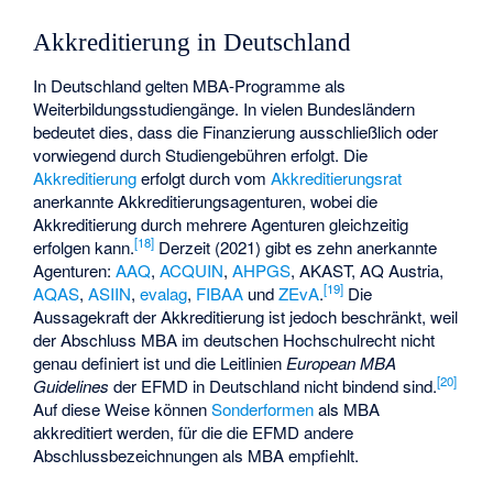
Akkreditierung in Deutschland
In Deutschland gelten MBA-Programme als
Weiterbildungsstudiengänge. In vielen Bundesländern
bedeutet dies, dass die Finanzierung ausschließlich oder
vorwiegend durch Studiengebühren erfolgt. Die
Akkreditierung
erfolgt durch vom
Akkreditierungsrat
anerkannte Akkreditierungsagenturen, wobei die
Akkreditierung durch mehrere Agenturen gleichzeitig
[
18
]
erfolgen kann.
Derzeit (2021) gibt es zehn anerkannte
Agenturen:
AAQ
,
ACQUIN
,
AHPGS
, AKAST,
AQ Austria
,
[
19
]
AQAS
,
ASIIN
,
evalag
,
FIBAA
und
ZEvA
.
Die
Aussagekraft der Akkreditierung ist jedoch beschränkt, weil
der Abschluss MBA im deutschen Hochschulrecht nicht
genau definiert ist und die Leitlinien
European MBA
[
20
]
Guidelines
der EFMD in Deutschland nicht bindend sind.
Auf diese Weise können
Sonderformen
als MBA
akkreditiert werden, für die die EFMD andere
Abschlussbezeichnungen als MBA empfiehlt.