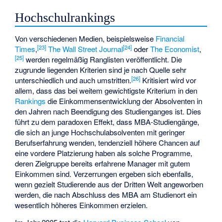
Hochschulrankings
Von verschiedenen Medien, beispielsweise
Financial
[
23
]
[
24
]
Times
,
The Wall Street Journal
oder
The Economist
,
[
25
]
werden regelmäßig Ranglisten veröffentlicht. Die
zugrunde liegenden Kriterien sind je nach Quelle sehr
[
26
]
unterschiedlich und auch umstritten.
Kritisiert wird vor
allem, dass das bei weitem gewichtigste Kriterium in den
Rankings
die Einkommensentwicklung der Absolventen in
den Jahren nach Beendigung des Studienganges ist. Dies
führt zu dem paradoxen Effekt, dass MBA-Studiengänge,
die sich an junge Hochschulabsolventen mit geringer
Berufserfahrung wenden, tendenziell höhere Chancen auf
eine vordere Platzierung haben als solche Programme,
deren Zielgruppe bereits erfahrene Manager mit gutem
Einkommen sind. Verzerrungen ergeben sich ebenfalls,
wenn gezielt Studierende aus der Dritten Welt angeworben
werden, die nach Abschluss des MBA am Studienort ein
wesentlich höheres Einkommen erzielen.