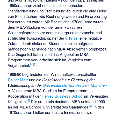
1950er Jahren zeichnete sich eine curriculare
Standardisierung und Profilbildung ab, durch die eine Reihe
von Pflichtfächern wie Rechnungswesen und Finanzierung
fest verankert wurde. Mit Beginn der 1970er Jahre wurde
dem MBA-Studium von der amerikanischen
Wirtschaftspresse vor dem Hintergrund der zunehmend
schlechten Konjunktur, später der
Ölkrise
, eine negative
Zukunft durch sinkende Studentenzahlen aufgrund
mangelnder Nachfrage nach MBA-Absolventen prophezeit.
Das Gegenteil trat ein und das Angebot an MBA-
Programmen vervierfachte sich im Vergleich zum
[
1
]
[
2
]
Vorjahrzehnt.
1989/90 begründeten der Wirtschaftswissenschaftler
Rainer Marr
und die
Gesellschaft zur Förderung der
Weiterbildung an der
Universität der Bundeswehr München
e. V.
das erste MBA-Studium im Fernprogramm in
Kooperation mit der
Henley Business School
im Vereinigten
[
3
]
Königreich.
Der erste rein deutsche MBA entstand 1990
[
3
]
an der
MBA School, Universität des Saarlandes
.
In den
1970er Jahren hielten curriculare Innovationen wie