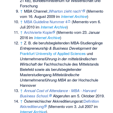
21 kB), Bundesministerium für Wissenschaft und
Forschung
↑
MBA Channel:
„Wharton zieht nach“
(
Memento
vom 16. August 2009 im
Internet Archive
)
↑
MBA Guideline Nummer 4
(
Memento
vom 6.
Juli 2010 im
Internet Archive
)
↑
Archivierte Kopie
(
Memento
vom 23. Januar
2016 im
Internet Archive
)
↑
Z. B. die berufsbegleitenden MBA-Studiengänge
Entrepreneurship & Business Development
der
Frankfurt University of Applied Sciences
und
Unternehmensführung in der mittelständischen
Wirtschaft
der
Fachhochschule des Mittelstands
Bielefeld
sowie als berufsbegleitender
Masterstudiengang
Mittelständische
Unternehmensführung MBA
an der Hochschule
Hannover
↑
Annual Cost of Attendance - MBA - Harvard
Business School.
Abgerufen am 5. Oktober 2019
.
↑
Österreichischer Akkreditierungsrat:
Definition
Akkreditierung
(
Memento
vom 3. Juli 2007 im
Internet Archive
).