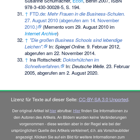
Susanne Schumacher,
Econ
, Berlin 2007,
ISBN
978-3-430-30028-5
, S. 194.
↑
FTD.de:
Mehr Frauen in die Business-Schulen.
27. August 2010 (abgerufen am 14. November
2010.)
(
Memento
vom 29. August 2010 im
Internet Archive
)
↑
"Die großen Business Schools sind lebendige
Leichen".
In:
Spiegel Online.
9. Februar 2012,
abgerufen am 22. November 2014
.
↑
Ina Rottscheidt:
Doktorhütchen im
Schnellverfahren.
In:
Deutsche Welle.
23. Februar
2005,
abgerufen am 2. August 2020
.
Lizenz für Texte auf dieser Seite:
CC-BY-SA 3.0 Unported
.
Der original-Artikel ist
hier
abrufbar.
Hier
finden Sie Informationen zu
den Autoren des Artikels. An Bildern wurden keine Veränderungen
vorgenommen - diese werden aber in der Regel wie bei der
ursprünglichen Quelle des Artikels verkleinert, d.h. als Vorschaubilder
angezeigt. Klicken Sie auf ein Bild für weitere Informationen zum