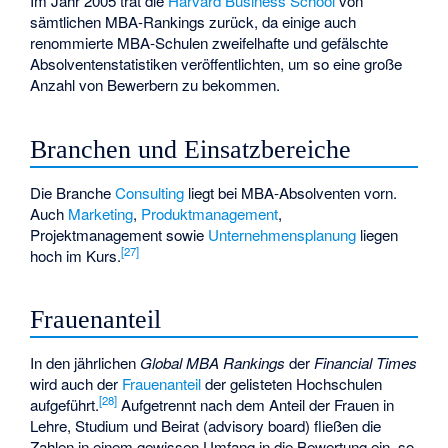
Im Jahr 2005 trat die
Harvard Business School
von
sämtlichen MBA-Rankings zurück, da einige auch
renommierte MBA-Schulen zweifelhafte und gefälschte
Absolventenstatistiken veröffentlichten, um so eine große
Anzahl von Bewerbern zu bekommen.
Branchen und Einsatzbereiche
Die Branche
Consulting
liegt bei MBA-Absolventen vorn.
Auch
Marketing
,
Produktmanagement
,
Projektmanagement sowie
Unternehmensplanung
liegen
[
27
]
hoch im Kurs.
Frauenanteil
In den jährlichen
Global MBA Rankings
der
Financial Times
wird auch der
Frauenanteil
der gelisteten Hochschulen
[
28
]
aufgeführt.
Aufgetrennt nach dem Anteil der Frauen in
Lehre, Studium und Beirat (advisory board) fließen die
Zahlen in einem gewissen Umfang in die Bewertung ein, so