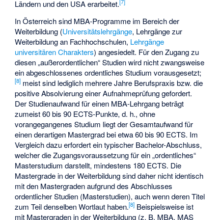
[
7
]
Ländern und den USA erarbeitet.
In Österreich sind MBA-Programme im Bereich der
Weiterbildung (
Universitätslehrgänge
, Lehrgänge zur
Weiterbildung an Fachhochschulen,
Lehrgänge
universitären Charakters
) angesiedelt. Für den Zugang zu
diesen „außerordentlichen“ Studien wird nicht zwangsweise
ein abgeschlossenes ordentliches Studium vorausgesetzt;
[
8
]
meist sind lediglich mehrere Jahre Berufspraxis bzw. die
positive Absolvierung einer Aufnahmeprüfung gefordert.
Der Studienaufwand für einen MBA-Lehrgang beträgt
zumeist 60 bis 90 ECTS-Punkte, d. h., ohne
vorangegangenes Studium liegt der Gesamtaufwand für
einen derartigen Mastergrad bei etwa 60 bis 90 ECTS. Im
Vergleich dazu erfordert ein typischer Bachelor-Abschluss,
welcher die Zugangsvoraussetzung für ein „ordentliches“
Masterstudium darstellt, mindestens 180 ECTS. Die
Mastergrade in der Weiterbildung sind daher nicht identisch
mit den Mastergraden aufgrund des Abschlusses
ordentlicher Studien (Masterstudien), auch wenn deren Titel
[
8
]
zum Teil denselben Wortlaut haben.
Beispielsweise ist
mit Mastergraden in der Weiterbildung (z. B. MBA, MAS