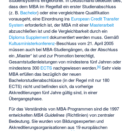
Studiensystems eingeordnet. In Deutschland bedeutet dies,
dass dem MBA im Regelfall ein erster Studienabschluss
(z. B.
Bachelor
) oder eine vergleichbare Qualifikation
vorausgeht, eine Einordnung ins
European Credit Transfer
System
erforderlich ist, der MBA mit einer
Masterarbeit
abzuschließen ist und die Vergleichbarkeit durch ein
Diploma Supplement
dokumentiert werden muss. Gemäß
Kultusministerkonferenz
-Beschluss vom 21. April 2005
müssen auch bei MBA-Studiengängen, da der Abschluss
ein „Master“ ist und zur Promotion berechtigt,
Gesamtstudienleistungen von mindestens fünf Jahren oder
[
6
]
mindestens 300
ECTS
nachgewiesen werden.
Sehr viele
MBA erfüllen das bezüglich der neuen
Bachelorstudienabschlüsse (in der Regel mit nur 180
ECTS) nicht und befinden sich, da vorherige
Akkreditierungen fünf Jahre gültig sind, in einer
Übergangsphase.
Für das Verständnis von MBA-Programmen sind die 1997
entwickelten
MBA Guidelines
(Richtlinien) von zentraler
Bedeutung. Sie wurden von Bildungsexperten und
Akkreditierungsorganisationen aus 19 europäischen