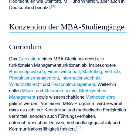
Hochschulen wie Stanford, MIT und Wharton, aber auch in
[
9
]
Deutschland benutzt.
Konzeption der MBA-Studiengänge
Curriculum
Das
Curriculum
eines MBA-Studiums deckt alle
funktionalen Managementfunktionen ab, insbesondere
Rechnungswesen
,
Finanzwirtschaft
,
Marketing
,
Vertrieb
,
Produktionsmanagement
,
Informationstechnik
,
Wirtschaftsrecht
und
Personalmanagement
. Weiterhin
sollen
Mikro-
und
Makroökonomie
,
Strategisches
Management
sowie wissenschaftliche
Methodenlehre
gelehrt werden. Von einem MBA-Programm wird erwartet,
dass es nicht nur Kenntnisse und methodische Fertigkeiten
vermittelt, sondern auch Führungsverhalten,
unternehmerisches Denken, Verhandlungsgeschick und
[
10
]
Kommunikationsfähigkeit trainiert.