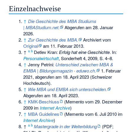
Einzelnachweise
↑
Die Geschichte des MBA Studiums
| MBAStudium.net.
Abgerufen am 28. Januar
2026
.
↑
Zur Geschichte des MBA.
Archiviert vom
Original
am
11. Februar 2013
.
a
b
↑
Detlev Kran:
Erfolg hat eine Geschichte
. In:
Personalwirtschaft
, Sonderheft 4, 2009, S. 4–8.
↑
Jenny Petrini:
Unterschied zwischen MBA &
EMBA | Bildungsmagazin - eduwo.ch.
1. Februar
2021,
abgerufen am 18. April 2023
(Schweizer
Hochdeutsch).
↑
Wie MBA und EMBA sich unterscheiden.
Abgerufen am 18. April 2023
.
↑
KMK-Beschluss
(
Memento
vom 29. Dezember
2009 im
Internet Archive
)
↑
MBA Guidelines
(
Memento
vom 6. Juli 2010 im
Internet Archive
)
a
b
↑
Mastergrade in der Weiterbildung
(PDF;