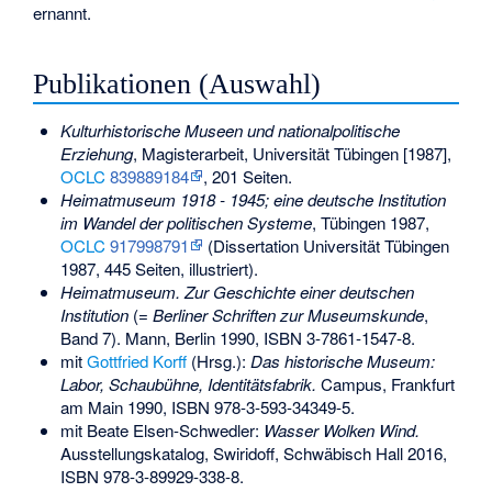
ernannt.
Publikationen (Auswahl)
Kulturhistorische Museen und nationalpolitische
Erziehung
, Magisterarbeit, Universität Tübingen [1987],
OCLC
839889184
, 201 Seiten.
Heimatmuseum 1918 - 1945; eine deutsche Institution
im Wandel der politischen Systeme
, Tübingen 1987,
OCLC
917998791
(Dissertation Universität Tübingen
1987, 445 Seiten, illustriert).
Heimatmuseum. Zur Geschichte einer deutschen
Institution
(=
Berliner Schriften zur Museumskunde
,
Band 7). Mann, Berlin 1990,
ISBN 3-7861-1547-8
.
mit
Gottfried Korff
(Hrsg.):
Das historische Museum:
Labor, Schaubühne, Identitätsfabrik.
Campus, Frankfurt
am Main 1990,
ISBN 978-3-593-34349-5
.
mit Beate Elsen-Schwedler:
Wasser Wolken Wind.
Ausstellungskatalog, Swiridoff, Schwäbisch Hall 2016,
ISBN 978-3-89929-338-8
.