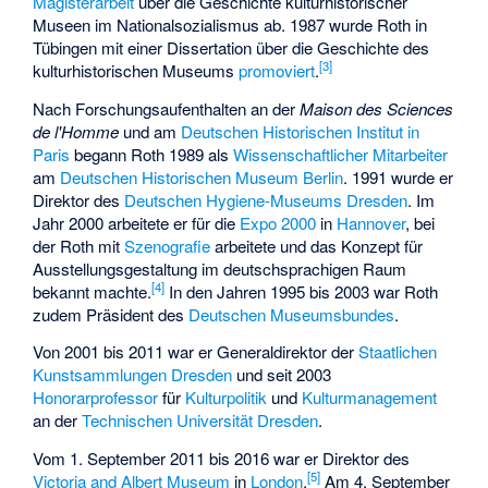
Magisterarbeit
über die Geschichte kulturhistorischer
Museen im Nationalsozialismus ab. 1987 wurde Roth in
Tübingen mit einer Dissertation über die Geschichte des
[
3
]
kulturhistorischen Museums
promoviert
.
Nach Forschungsaufenthalten an der
Maison des Sciences
de l'Homme
und am
Deutschen Historischen Institut in
Paris
begann Roth 1989 als
Wissenschaftlicher Mitarbeiter
am
Deutschen Historischen Museum Berlin
. 1991 wurde er
Direktor des
Deutschen Hygiene-Museums Dresden
. Im
Jahr 2000 arbeitete er für die
Expo 2000
in
Hannover
, bei
der Roth mit
Szenografie
arbeitete und das Konzept für
Ausstellungsgestaltung im deutschsprachigen Raum
[
4
]
bekannt machte.
In den Jahren 1995 bis 2003 war Roth
zudem Präsident des
Deutschen Museumsbundes
.
Von 2001 bis 2011 war er Generaldirektor der
Staatlichen
Kunstsammlungen Dresden
und seit 2003
Honorarprofessor
für
Kulturpolitik
und
Kulturmanagement
an der
Technischen Universität Dresden
.
Vom 1. September 2011 bis 2016 war er Direktor des
[
5
]
Victoria and Albert Museum
in
London
.
Am 4. September