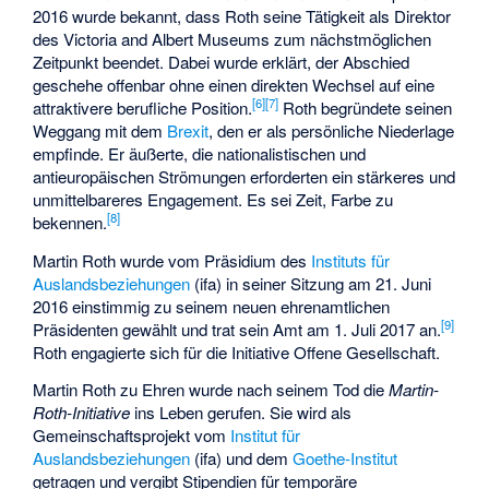
2016 wurde bekannt, dass Roth seine Tätigkeit als Direktor
des Victoria and Albert Museums zum nächstmöglichen
Zeitpunkt beendet. Dabei wurde erklärt, der Abschied
geschehe offenbar ohne einen direkten Wechsel auf eine
[
6
]
[
7
]
attraktivere berufliche Position.
Roth begründete seinen
Weggang mit dem
Brexit
, den er als persönliche Niederlage
empfinde. Er äußerte, die nationalistischen und
antieuropäischen Strömungen erforderten ein stärkeres und
unmittelbareres Engagement. Es sei Zeit, Farbe zu
[
8
]
bekennen.
Martin Roth wurde vom Präsidium des
Instituts für
Auslandsbeziehungen
(ifa) in seiner Sitzung am 21. Juni
2016 einstimmig zu seinem neuen ehrenamtlichen
[
9
]
Präsidenten gewählt und trat sein Amt am 1. Juli 2017 an.
Roth engagierte sich für die Initiative Offene Gesellschaft.
Martin Roth zu Ehren wurde nach seinem Tod die
Martin-
Roth-Initiative
ins Leben gerufen. Sie wird als
Gemeinschaftsprojekt vom
Institut für
Auslandsbeziehungen
(ifa) und dem
Goethe-Institut
getragen und vergibt Stipendien für temporäre