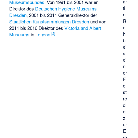
ar
Museumsbundes
. Von 1991 bis 2001 war er
ti
Direktor des
Deutschen Hygiene-Museums
n
Dresden
, 2001 bis 2011 Generaldirektor der
R
Staatlichen Kunstsammlungen Dresden
und von
ot
2011 bis 2016 Direktor des
Victoria and Albert
h
[
2
]
Museums
in
London
.
b
ei
s
ei
n
er
F
e
st
re
d
e
z
ur
E
rö