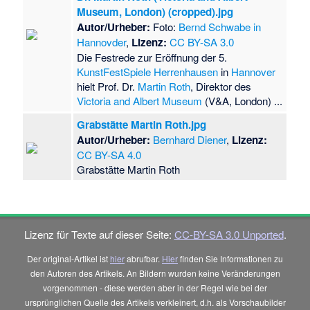
Museum, London) (cropped).jpg
Autor/Urheber:
Foto:
Bernd Schwabe in
Hannovder
,
Lizenz:
CC BY-SA 3.0
Die Festrede zur Eröffnung der 5.
KunstFestSpiele Herrenhausen
in
Hannover
hielt Prof. Dr.
Martin Roth
, Direktor des
Victoria and Albert Museum
(V&A, London) ...
Grabstätte Martin Roth.jpg
Autor/Urheber:
Bernhard Diener
,
Lizenz:
CC BY-SA 4.0
Grabstätte Martin Roth
Lizenz für Texte auf dieser Seite:
CC-BY-SA 3.0 Unported
.
Der original-Artikel ist
hier
abrufbar.
Hier
finden Sie Informationen zu
den Autoren des Artikels. An Bildern wurden keine Veränderungen
vorgenommen - diese werden aber in der Regel wie bei der
ursprünglichen Quelle des Artikels verkleinert, d.h. als Vorschaubilder