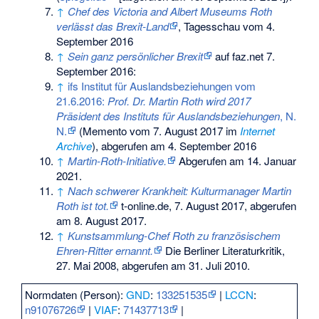
↑
Chef des Victoria and Albert Museums Roth
verlässt das Brexit-Land
, Tagesschau vom 4.
September 2016
↑
Sein ganz persönlicher Brexit
auf faz.net 7.
September 2016:
↑
ifs Institut für Auslandsbeziehungen vom
21.6.2016:
Prof. Dr. Martin Roth wird 2017
Präsident des Instituts für Auslandsbeziehungen
, N.
N.
(
Memento
vom 7. August 2017 im
Internet
Archive
), abgerufen am 4. September 2016
↑
Martin-Roth-Initiative.
Abgerufen am 14. Januar
2021
.
↑
Nach schwerer Krankheit: Kulturmanager Martin
Roth ist tot.
t-online.de, 7. August 2017,
abgerufen
am 8. August 2017
.
↑
Kunstsammlung-Chef Roth zu französischem
Ehren-Ritter ernannt.
Die Berliner Literaturkritik,
27. Mai 2008,
abgerufen am 31. Juli 2010
.
Normdaten (Person):
GND
:
133251535
|
LCCN
:
n91076726
|
VIAF
:
71437713
|