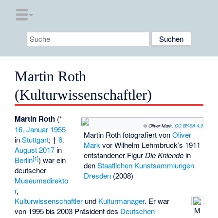
Martin Roth
(Kulturwissenschaftler)
Martin Roth
(*
© Oliver Mark,
CC BY-SA 4.0
16. Januar
1955
Martin Roth fotografiert von
Oliver
in
Stuttgart
; †
6.
Mark
vor Wilhelm Lehmbruck’s 1911
August
2017
in
entstandener Figur
Die Kniende
in
[
1
]
Berlin
) war ein
den
Staatlichen Kunstsammlungen
deutscher
Dresden
(2008)
Museumsdirekto
r
,
Kulturwissenschaftler
und
Kulturmanager
. Er war
M
von 1995 bis 2003 Präsident des
Deutschen