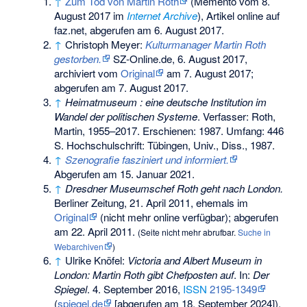
↑
Zum Tod von Martin Roth
(
Memento
vom 8.
August 2017 im
Internet Archive
), Artikel online auf
faz.net, abgerufen am 6. August 2017.
↑
Christoph Meyer:
Kulturmanager Martin Roth
gestorben.
SZ-Online.de, 6. August 2017,
archiviert vom
Original
am
7. August 2017
;
abgerufen am 7. August 2017
.
↑
Heimatmuseum : eine deutsche Institution im
Wandel der politischen Systeme
. Verfasser: Roth,
Martin, 1955–2017. Erschienen: 1987. Umfang: 446
S. Hochschulschrift: Tübingen, Univ., Diss., 1987.
↑
Szenografie fasziniert und informiert.
Abgerufen am 15. Januar 2021
.
↑
Dresdner Museumschef Roth geht nach London.
Berliner Zeitung, 21. April 2011, ehemals im
Original
(nicht mehr online verfügbar)
;
abgerufen
am 22. April 2011
.
(
Seite nicht mehr abrufbar
.
Suche in
Webarchiven
)
↑
Ulrike Knöfel:
Victoria and Albert Museum in
London: Martin Roth gibt Chefposten auf
. In:
Der
Spiegel
. 4. September 2016,
ISSN
2195-1349
(
spiegel.de
[abgerufen am 18. September 2024]).