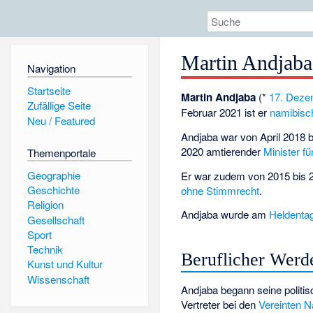
Martin Andjaba
Navigation
Startseite
Martin Andjaba
(*
17. Deze
Zufällige Seite
Februar 2021 ist er
namibisc
Neu / Featured
Andjaba war von April 2018 
2020 amtierender
Minister fü
Themenportale
Geographie
Er war zudem von 2015 bis 
Geschichte
ohne Stimmrecht
.
Religion
Andjaba wurde am
Heldenta
Gesellschaft
Sport
Technik
Beruflicher Werd
Kunst und Kultur
Wissenschaft
Andjaba begann seine politi
Vertreter
bei den
Vereinten N