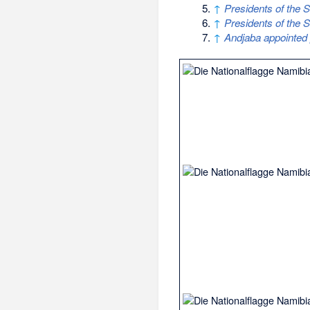
↑
Presidents of the 
↑
Presidents of the S
↑
Andjaba appointed p