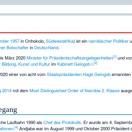
mber
1957
in
Onhokolo
,
Südwestafrika
) ist ein
namibischer
Politiker
u
her Botschafter
in
Deutschland
.
[1]
bis März 2020
Minister für Präsidentschaftsangelegenheiten
und von
[2]
r Bildung, Kunst und Kultur
im
Kabinett Geingob I
.
2020 einer von acht vom
Staatspräsidenten
Hage Geingob
ernannte
g 2014
mit dem
Most Distinguished Order of Namibia 2. Klasse
ausge
egang
sche Laufbahn 1990 als
Chef des Protokolls
. Er wurde am 4. Septem
[4]
ationen
.
Andjaba war im August 1999 und Oktober 2000 Präsident