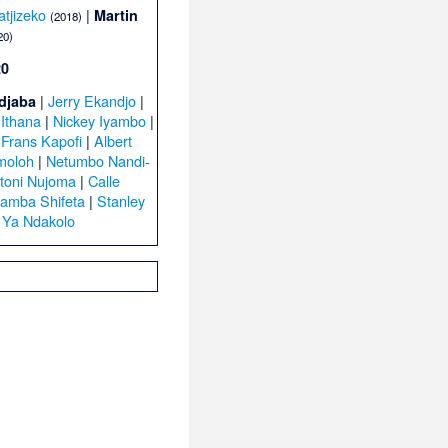
tjizeko
|
Martin
(2018)
20)
20
|
Jerry Ekandjo
|
djaba
-Ithana
|
Nickey Iyambo
|
|
Frans Kapofi
|
Albert
moloh
|
Netumbo Nandi-
toni Nujoma
|
Calle
amba Shifeta
|
Stanley
 Ya Ndakolo