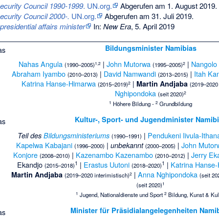
Security Council 1990-1999
. UN.org.
Abgerufen am 1. August 2019.
ecurity Council 2000-.
UN.org.
Abgerufen am 31. Juli 2019.
residential affairs minister
In:
New Era
, 5. April 2019
Bildungsminister Namibias
Nahas Angula
|
John Mutorwa
|
Nangolo
1,
2
2
(1990–2005)
(1995–2005)
Abraham Iyambo
|
David Namwandi
|
Itah Ka
(2010–2013)
(2013–2015)
Katrina Hanse-Himarwa
|
Martin Andjaba
2
(2015–2019)
(2019–2020 
Nghipondoka
2
(seit 2020)
1
2
Höhere Bildung -
Grundbildung
Kultur-, Sport- und Jugendminister Namib
|
Pendukeni Iivula-Ithan
Teil des
Bildungsministeriums
(1990–1991)
Kapelwa Kabajani
|
|
John Mutor
unbekannt
(1996–2000)
(2000–2005)
Konjore
|
Kazenambo Kazenambo
|
Jerry Ek
(2008–2010)
(2010–2012)
1
1
Ekandjo
|
Erastus Uutoni
|
Katrina Hanse
(2015–2018)
(2018–2020)
|
Anna Nghipondoka
Martin Andjaba
2
(2019–2020 interimistisch)
(seit 20
1
(seit 2020)
1
2
Jugend, Nationaldienste und Sport
Bildung, Kunst & Kul
Minister für Präsidialangelegenheiten Nami