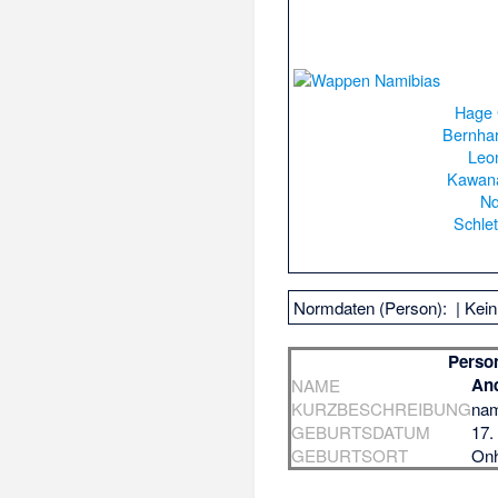
Hage 
Bernha
Leo
Kawan
Nd
Schlet
Normdaten (Person):
| Kei
Perso
And
NAME
KURZBESCHREIBUNG
nam
GEBURTSDATUM
17.
GEBURTSORT
Onh