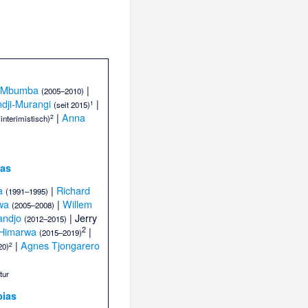
 Mbumba
|
(2005–2010)
ndji-Murangi
|
1
(seit 2015)
|
Anna
2
interimistisch)
ias
a
|
Richard
(1991–1995)
wa
|
Willem
(2005–2008)
andjo
| Jerry
(2012–2015)
2
-Himarwa
|
(2015–2019)
|
Agnes Tjongarero
2
20)
tur
bias