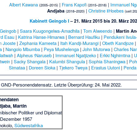
Albert Kawana
|
Frans Kapofi
|
Immanuel Nga
(2005–2015)
(2015–2018)
|
Christine ǁHoebes
Andjaba
(2018–2020)
(seit 20
Kabinett Geingob I
– 21. März 2015 bis 20. März 20
Geingob
|
Saara Kuugongelwa-Amadhila
|
Tom Alweendo
|
Martin An
rd Esau
|
Katrina Hanse-Himarwa
|
Bernard Haufiku
|
Pendukeni Iivula
n Jooste
|
Zephania Kameeta
|
Itah Kandji-Murangi
|
Obeth Kandjoze
a
|
Nangolo Mbumba
|
Peya Mushelenga
|
John Mutorwa
|
Charles Na
aitwah
|
Alpheus ǃNaruseb
|
Immanuel Ngatjizeko
|
Erkki Nghimtina
|
U
twein
|
Sacky Shangala
|
Kalumbi Shangula
|
Sophia Shaningwa
|
Poh
Simataa
|
Doreen Sioka
|
Tjekero Tweya
|
Erastus Uutoni
|
Penda
n GND-Personendatensatz. Letzte Überprüfung: 24. Mai 2022.
nendaten
jaba, Martin
ibischer Politiker und Diplomat
 Dezember 1957
okolo
,
Südwestafrika