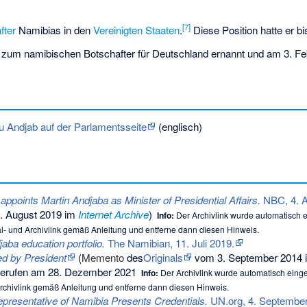
[7]
fter
Namibias in den
Vereinigten Staaten
.
Diese Position hatte er bi
um namibischen Botschafter für Deutschland ernannt und am 3. Febr
zu Andjab auf der Parlamentsseite
(englisch)
ppoints Martin Andjaba as Minister of Presidential Affairs.
NBC, 4. Ap
. August 2019 im
Internet Archive
)
Info:
Der Archivlink wurde automatisch e
nal- und Archivlink gemäß
Anleitung
und entferne dann diesen Hinweis.
aba education portfolio.
The Namibian, 11. Juli 2019.
d by President
(
Memento
des
Originals
vom 3. September 2014
gerufen am 28. Dezember 2021
Info:
Der Archivlink wurde automatisch einges
 Archivlink gemäß
Anleitung
und entferne dann diesen Hinweis.
resentative of Namibia Presents Credentials.
UN.org, 4. September