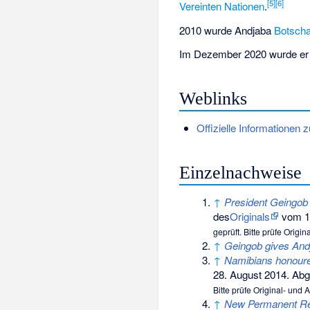
[5]
[6]
Vereinten Nationen
.
2010 wurde Andjaba
Botscha
Im Dezember 2020 wurde er z
Weblinks
Offizielle Informationen 
Einzelnachweise
↑
President Geingob a
des
Originals
vom 1
geprüft. Bitte prüfe Origi
↑
Geingob gives Andj
↑
Namibians honoure
28. August 2014. Ab
Bitte prüfe Original- und
↑
New Permanent Rep