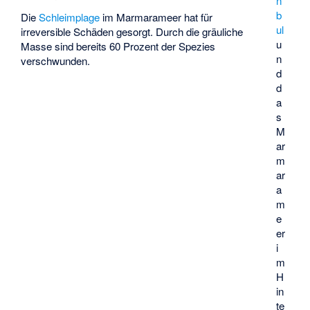
n
b
Die
Schleimplage
im Marmarameer hat für
ul
irreversible Schäden gesorgt. Durch die gräuliche
u
Masse sind bereits 60 Prozent der Spezies
n
verschwunden.
d
d
a
s
M
ar
m
ar
a
m
e
er
i
m
H
in
te