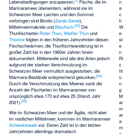
[
1
]
n
Lebensbedingungen anzupassen.
Fische, die im
a
Marmarameer überwintern, während sie im
c
Schwarzen Meer Laichen und den Sommer
h
verbringen sind Bonito (
Sarda Sarda
),
[
23
]
W
Mittelmeermakrele
und
Blaufisch
.
Die
e
Thunfischarten
Roter Thun
,
Weißer Thun
und
st
Thonine
folgten in den früheren Jahrzehnten diesen
e
Fischschwärmen, die Thunfischwanderung ist in
n
großer Zahl bis in den 1960er Jahren hinein
Ri
dokumentiert. Mittlerweile sind alle drei Arten jedoch
c
aufgrund der starken Verschmutzung im
ht
Schwarzen Meer vermutlich ausgestorben, die
[
24
]
u
Marmara-Bestände entsprechend gesunken.
n
Durch die Verschmutzung des Meeres sank die
g
Anzahl der Fischarten im Marmarameer von
M
ursprünglich etwa 170 auf etwa 25 (Stand: Jahr
[
25
]
ar
2021).
m
Wie im Schwarzen Meer und der Ägäis, nicht aber
ar
im restlichen Mittelmeer, kommen im Marmarameer
a
Schweinswale
vor. Deren Zahl ist in den letzten
m
Jahrzehnten allerdings dramatisch
e