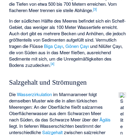
die Tiefen von etwa 500 bis 700 Metern erreichen. Vom
[
3
]
flacheren Meer trennen sie steile Abhänge.
In der südlichen Hälfte des Meeres befindet sich ein Schelf-
Gebiet, das weniger als 100 Meter Wassertiefe erreicht.
Auch dort gibt es mehrere Becken und Anhöhen, die jedoch
größtenteils von Sedimenten aufgefüllt sind. Vermutlich
tragen die Flüsse
Biga Çayı
,
Gönen Çayı
und
Nilüfer Çayı
,
die von Süden aus in das Meer fließen, ausreichend
Sedimente mit sich, um die Unregelmäßigkeiten des
[
4
]
Bodens zuzudecken.
Salzgehalt und Strömungen
Die
Wasserzirkulation
im Marmarameer folgt
demselben Muster wie die in allen türkischen
S
Meerengen: An der Oberfläche fließt salzarmes
at
Oberflächenwasser aus dem Schwarzen Meer
el
nach Süden, da das Schwarze Meer über der
Ägäis
lit
liegt. In tieferen Wasserschichten bestimmt der
e
unterschiedliche
Salzgehalt
zwischen salzreicher
n