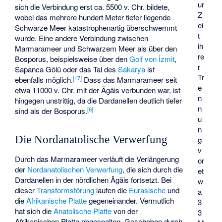
ur
sich die Verbindung erst ca. 5500 v. Chr. bildete,
Z
wobei das mehrere hundert Meter tiefer liegende
ei
Schwarze Meer katastrophenartig überschwemmt
t
wurde. Eine andere Verbindung zwischen
ih
Marmarameer und Schwarzem Meer als über den
re
Bosporus, beispielsweise über den
Golf von İzmit
,
r
Sapanca Gölü
oder das Tal des
Sakarya
ist
Tr
[
17
]
ebenfalls möglich.
Dass das Marmarameer seit
e
etwa 11000 v. Chr. mit der Ägäis verbunden war, ist
n
hingegen unstrittig, da die Dardanellen deutlich tiefer
n
[
6
]
sind als der Bosporus.
u
n
Die Nordanatolische Verwerfung
g
v
Durch das Marmarameer verläuft die Verlängerung
or
der
Nordanatolischen Verwerfung
, die sich durch die
et
Dardanellen in der nördlichen Ägäis fortsetzt. Bei
w
dieser
Transformstörung
laufen die
Eurasische
und
a
die
Afrikanische Platte
gegeneinander. Vermutlich
3
hat sich die
Anatolische Platte
von der
3
Afrikanischen Platte abgespalten. Geschoben durch