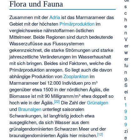
Flora und Fauna
s
c
Zusammen mit der
Adria
ist das Marmarameer das
h
Gebiet mit der höchsten
Primärproduktion
im
e
vergleichsweise nährstoffarmen östlichen
n
Mittelmeer. Beide Regionen sind durch bedeutende
V
Wasserzuflüsse aus Flusssystemen
er
gekennzeichnet, die starke Strömungen und starke
w
jahreszeitliche Veränderungen im Wasserhaushalt
er
mit sich bringen. Beides sind Faktoren, welche die
fu
Primärproduktion anregen. So liegt auch die davon
n
abhängige Produktion von
Zooplankton
im
g.
Marmarameer bei 12.000 Individuen pro m³
S
gegenüber etwa 1500 in der nördlichen Ägäis, die
ei
Biomasse ist mit 90 Milligramm/m³ etwa doppelt so
t
[
22
]
hoch wie in der Ägäis.
Die Zahl der
Grünalgen
1
und
Braunalgen
unterliegt saisonalen
9
Schwankungen, ist langfristig jedoch etwa
3
ausgeglichen, da sich Wasser aus dem
9
grünalgendominierten Schwarzen Meer und der
zi
[
12
]
braunalgendominierten Ägäis hier mischen.
e