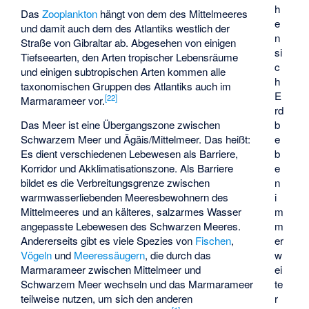
h
Das
Zooplankton
hängt von dem des Mittelmeeres
e
und damit auch dem des Atlantiks westlich der
n
Straße von Gibraltar ab. Abgesehen von einigen
si
Tiefseearten, den Arten tropischer Lebensräume
c
und einigen subtropischen Arten kommen alle
h
taxonomischen Gruppen des Atlantiks auch im
E
[
22
]
Marmarameer vor.
rd
b
Das Meer ist eine Übergangszone zwischen
e
Schwarzem Meer und Ägäis/Mittelmeer. Das heißt:
b
Es dient verschiedenen Lebewesen als Barriere,
e
Korridor und Akklimatisationszone. Als Barriere
n
bildet es die Verbreitungsgrenze zwischen
i
warmwasserliebenden Meeresbewohnern des
m
Mittelmeeres und an kälteres, salzarmes Wasser
m
angepasste Lebewesen des Schwarzen Meeres.
er
Andererseits gibt es viele Spezies von
Fischen
,
w
Vögeln
und
Meeressäugern
, die durch das
ei
Marmarameer zwischen Mittelmeer und
te
Schwarzem Meer wechseln und das Marmarameer
r
teilweise nutzen, um sich den anderen