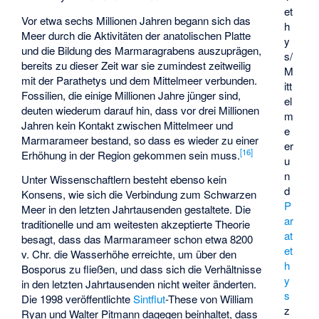
et
Vor etwa sechs Millionen Jahren begann sich das
h
Meer durch die Aktivitäten der anatolischen Platte
y
und die Bildung des Marmaragrabens auszuprägen,
s/
bereits zu dieser Zeit war sie zumindest zeitweilig
M
mit der Parathetys und dem Mittelmeer verbunden.
itt
Fossilien, die einige Millionen Jahre jünger sind,
el
deuten wiederum darauf hin, dass vor drei Millionen
m
Jahren kein Kontakt zwischen Mittelmeer und
e
Marmarameer bestand, so dass es wieder zu einer
er
[
16
]
Erhöhung in der Region gekommen sein muss.
u
n
Unter Wissenschaftlern besteht ebenso kein
d
Konsens, wie sich die Verbindung zum Schwarzen
P
Meer in den letzten Jahrtausenden gestaltete. Die
ar
traditionelle und am weitesten akzeptierte Theorie
at
besagt, dass das Marmarameer schon etwa 8200
et
v. Chr. die Wasserhöhe erreichte, um über den
h
Bosporus zu fließen, und dass sich die Verhältnisse
y
in den letzten Jahrtausenden nicht weiter änderten.
s
Die 1998 veröffentlichte
Sintflut
-These von
William
z
Ryan
und
Walter Pitmann
dagegen beinhaltet, dass