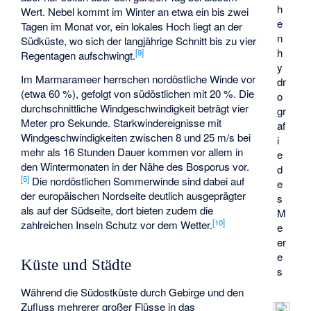
h
Wert. Nebel kommt im Winter an etwa ein bis zwei
e
Tagen im Monat vor, ein lokales Hoch liegt an der
n
Südküste, wo sich der langjährige Schnitt bis zu vier
h
[
9
]
Regentagen aufschwingt.
y
Im Marmarameer herrschen nordöstliche Winde vor
dr
(etwa 60 %), gefolgt von südöstlichen mit 20 %. Die
o
durchschnittliche Windgeschwindigkeit beträgt vier
gr
Meter pro Sekunde. Starkwindereignisse mit
af
Windgeschwindigkeiten zwischen 8 und 25 m/s bei
i
mehr als 16 Stunden Dauer kommen vor allem in
e
den Wintermonaten in der Nähe des Bosporus vor.
d
[
5
]
Die nordöstlichen Sommerwinde sind dabei auf
e
der europäischen Nordseite deutlich ausgeprägter
s
als auf der Südseite, dort bieten zudem die
M
[
10
]
zahlreichen Inseln Schutz vor dem Wetter.
e
er
e
Küste und Städte
s
Während die Südostküste durch Gebirge und den
Zufluss mehrerer großer Flüsse in das