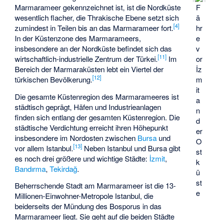
F
Marmarameer gekennzeichnet ist, ist die Nordküste
ä
wesentlich flacher, die
Thrakische Ebene
setzt sich
[
4
]
hr
zumindest in Teilen bis an das Marmarameer fort.
e
In der Küstenzone des Marmarameers,
v
insbesondere an der Nordküste befindet sich das
[
11
]
or
wirtschaftlich-industrielle Zentrum der Türkei.
Im
İz
Bereich der Marmaraküsten lebt ein Viertel der
[
12
]
m
türkischen Bevölkerung.
it
Die gesamte Küstenregion des Marmarameeres ist
a
städtisch geprägt, Häfen und Industrieanlagen
n
finden sich entlang der gesamten Küstenregion. Die
d
städtische Verdichtung erreicht ihren Höhepunkt
er
insbesondere im Nordosten zwischen
Bursa
und
O
[
13
]
vor allem Istanbul.
Neben Istanbul und Bursa gibt
st
es noch drei größere und wichtige Städte:
İzmit
,
k
Bandırma
,
Tekirdağ
.
ü
st
Beherrschende Stadt am Marmarameer ist die 13-
e
Millionen-Einwohner-Metropole Istanbul, die
beiderseits der Mündung des Bosporus in das
Marmarameer liegt. Sie geht auf die beiden Städte