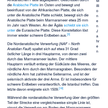
M
die
Arabische Platte
im Osten und bewegt und
illi
beeinflusst von der Afrikanischen Platte, die sich
o
unter die Anatolische Platte schiebt, bewegt sich die
n
Anatolische Platte beim Marmarameer etwa 25 mm
e
im Jahr nach Westen. An der Ägäis
schiebt sie sich
n
unter
die Eurasische Platte. Diese Konstellation löst
J
[
3
]
immer wieder schwere Erdbeben aus.
a
hr
Die Nordanatolische Verwerfung (
NAF
–
North
e
Anatolian Fault
) spaltet sich auf etwa 31 Grad
n
östlicher Länge in drei Hauptarme, von denen zwei
durch das Marmarameer laufen. Der mittlere
Hauptarm verläuft entlang der Südküste des Meeres, der
nördliche Arm durch den
Marmaragraben
. Besonders der
nördliche Arm hat zahlreiche Seitenarme, und ist der
seismisch aktivste der drei Arme. Er ist insbesondere für
schwere Erdbeben verantwortlich, die Istanbul treffen. Das
[
18
]
letzte davon ereignete sich 1509.
Während die nordanatolische Verwerfung über den größten
Teil der Strecke eine vergleichsweise simple Linie ist,
nimmt die Verwerfung am Boden des Marmarameers