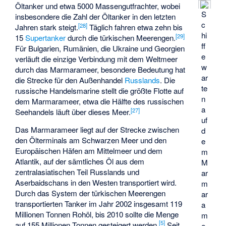
Öltanker und etwa 5000 Massengutfrachter, wobei
S
insbesondere die Zahl der Öltanker in den letzten
c
[
28
]
Jahren stark steigt.
Täglich fahren etwa zehn bis
hi
[
29
]
15
Supertanker
durch die türkischen Meerengen.
ff
Für Bulgarien, Rumänien, die Ukraine und Georgien
e
verläuft die einzige Verbindung mit dem Weltmeer
w
durch das Marmarameer, besondere Bedeutung hat
ar
die Strecke für den Außenhandel
Russlands
. Die
te
russische Handelsmarine stellt die größte Flotte auf
n
dem Marmarameer, etwa die Hälfte des russischen
a
[
27
]
Seehandels läuft über dieses Meer.
uf
Das Marmarameer liegt auf der Strecke zwischen
d
den Ölterminals am Schwarzen Meer und den
e
Europäischen Häfen am Mittelmeer und dem
m
Atlantik, auf der sämtliches Öl aus dem
M
zentralasiatischen Teil Russlands und
ar
Aserbaidschans in den Westen transportiert wird.
m
Durch das System der türkischen Meerengen
ar
transportierten Tanker im Jahr 2002 insgesamt 119
a
Millionen Tonnen Rohöl, bis 2010 sollte die Menge
m
[
5
]
auf 155 Millionen Tonnen gesteigert werden.
Seit
e