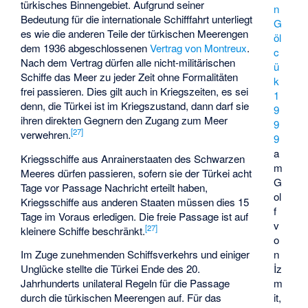
türkisches Binnengebiet. Aufgrund seiner
n
Bedeutung für die internationale Schifffahrt unterliegt
G
es wie die anderen Teile der türkischen Meerengen
öl
dem 1936 abgeschlossenen
Vertrag von Montreux
.
c
Nach dem Vertrag dürfen alle nicht-militärischen
ü
Schiffe das Meer zu jeder Zeit ohne Formalitäten
k
frei passieren. Dies gilt auch in Kriegszeiten, es sei
1
denn, die Türkei ist im Kriegszustand, dann darf sie
9
ihren direkten Gegnern den Zugang zum Meer
9
[
27
]
verwehren.
9
a
Kriegsschiffe aus Anrainerstaaten des Schwarzen
m
Meeres dürfen passieren, sofern sie der Türkei acht
G
Tage vor Passage Nachricht erteilt haben,
ol
Kriegsschiffe aus anderen Staaten müssen dies 15
f
Tage im Voraus erledigen. Die freie Passage ist auf
v
[
27
]
kleinere Schiffe beschränkt.
o
n
Im Zuge zunehmenden Schiffsverkehrs und einiger
İz
Unglücke stellte die Türkei Ende des 20.
m
Jahrhunderts unilateral Regeln für die Passage
it,
durch die türkischen Meerengen auf. Für das