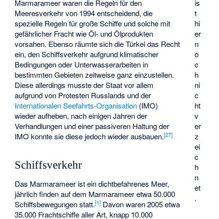
is
Marmarameer waren die Regeln für den
t
Meeresverkehr von 1994 entscheidend, die
hi
spezielle Regeln für große Schiffe und solche mit
er
gefährlicher Fracht wie Öl- und Ölprodukten
n
vorsahen. Ebenso räumte sich die Türkei das Recht
o
ein, den Schiffsverkehr aufgrund klimatischer
c
Bedingungen oder Unterwasserarbeiten in
h
bestimmten Gebieten zeitweise ganz einzustellen.
ni
Diese allerdings musste der Staat vor allem
c
aufgrund von Protesten Russlands und der
ht
Internationalen Seefahrts-Organisation
(IMO)
v
wieder aufheben, nach einigen Jahren der
er
Verhandlungen und einer passiveren Haltung der
[
27
]
z
IMO konnte sie diese jedoch wieder ausbauen.
ei
c
Schiffsverkehr
h
n
Das Marmarameer ist ein dichtbefahrenes Meer,
et
jährlich finden auf dem Marmarameer etwa 50.000
.
[
1
]
Schiffsbewegungen statt.
Davon waren 2005 etwa
35.000 Frachtschiffe aller Art, knapp 10.000