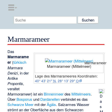
Marmarameer
Das
Marmarame
er
(
türkisch
Marmarameer
Marmarameer (Mittelmeer)
Marmara
Denizi
, in der
Lage des Marmarameeres
Koordinaten:
Antike
40° 43′ 21″
N
,
28° 13′ 29″
O
Propontis
,
veraltet
Marmorameer
) ist ein
Binnenmeer
des
Mittelmeers
.
D
Über
Bosporus
und
Dardanellen
verbindet es das
a
Schwarze Meer
mit der
Ägäis
. Salzarmes Wasser
s
strömt an der Oberfläche aus dem Schwarzen
M