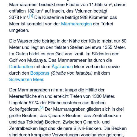
Marmarameer bedeckt eine Fläche von 11.655 km², davon
entfallen 182 km² auf Inseln, das Volumen beträgt
[
1
]
3378 km³.
Die Küstenlinie beträgt 928 Kilometer, das
Meer ist komplett von der
Marmararegion
der Türkei
umgeben.
Die Wassertiefe beträgt in der Nähe der Küste meist nur 50
Meter und liegt an den tiefsten Stellen bei etwa 1355 Meter.
Im Osten bildet es den
Golf von İzmit
, im Südosten den
Golf von Mudanya
. Das Marmarameer ist durch die
Dardanellen
mit dem
Ägäischen
Meer verbunden sowie
durch den
Bosporus
(Straße von Istanbul)
mit dem
Schwarzen Meer
.
Der Marmaragraben nimmt knapp die Hälfte der
Meeresfläche ein und erreicht Tiefen von 1300 Meter.
Ungefähr 57 % der Fläche bestehen aus flachen
[
2
]
Schelfgebieten.
Der Marmaragraben gliedert sich in drei
große Becken, das
Çınarcık-Becken
, das
Zentralbecken
und das
Tekirdağ-Becken
. Zwischen Çınarcık- und
Zentralbecken liegt das kleinere Silivri-Becken. Die Becken
sind durch komplexe Verwerfungen voneinander getrennt,