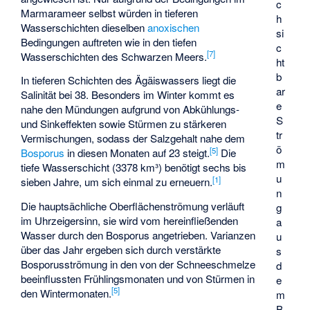
c
Marmarameer selbst würden in tieferen
h
Wasserschichten dieselben
anoxischen
si
Bedingungen auftreten wie in den tiefen
c
[
7
]
Wasserschichten des Schwarzen Meers.
ht
b
In tieferen Schichten des Ägäiswassers liegt die
ar
Salinität bei 38. Besonders im Winter kommt es
e
nahe den Mündungen aufgrund von Abkühlungs-
S
und Sinkeffekten sowie Stürmen zu stärkeren
tr
Vermischungen, sodass der Salzgehalt nahe dem
ö
[
5
]
Bosporus
in diesen Monaten auf 23 steigt.
Die
m
tiefe Wasserschicht (3378 km³) benötigt sechs bis
u
[
1
]
sieben Jahre, um sich einmal zu erneuern.
n
Die hauptsächliche Oberflächenströmung verläuft
g
im Uhrzeigersinn, sie wird vom hereinfließenden
a
Wasser durch den Bosporus angetrieben. Varianzen
u
über das Jahr ergeben sich durch verstärkte
s
Bosporusströmung in den von der Schneeschmelze
d
beeinflussten Frühlingsmonaten und von Stürmen in
e
[
5
]
den Wintermonaten.
m
B