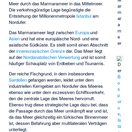
Meer durch das Marmarameer in das Mittelmeer.
ar
Die verkehrsgünstige Lage begünstigte die
m
Entstehung der Millionenmetropole
Istanbul
am
ar
Nordufer.
a
m
Das Marmarameer liegt zwischen
Europa
und
e
Asien
und hat eine europäische Nord- und eine
er
asiatische Südküste. Es stellt somit einen Abschnitt
der
innereurasischen Grenze
dar. Das Meer liegt
auf der
Nordanatolischen Verwerfung
und ist somit
häufiger Schauplatz von Erdbeben und Tsunamis.
D
er
Der reiche Fischgrund, in dem insbesondere
B
Sardellen
gefangen werden, leidet unter dem
o
industriellen Kerngebiet am Nordufer des Meeres
s
ebenso wie unter dem exzessiven Schiffsverkehr,
p
den die zentrale Lage des Meeres hervorruft.
or
Ebenso trug diese strategische Lage dazu bei, dass
u
die Passage durch das Meer umkämpft war und ist,
s
,
da das Meer gleichzeitig ein türkisches Binnenmeer
Is
ist, dessen Befahrung aber multilateralen Verträgen
ta
unterliegt.