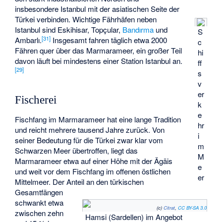
insbesondere Istanbul mit der asiatischen Seite der
Türkei verbinden. Wichtige Fährhäfen neben
Istanbul sind
Eskihisar
,
Topçular
,
Bandırma
und
S
[
31
]
Ambarlı
.
Insgesamt fahren täglich etwa 2000
c
Fähren quer über das Marmarameer, ein großer Teil
hi
davon läuft bei mindestens einer Station Istanbul an.
ff
[
29
]
s
v
er
Fischerei
k
e
Fischfang im Marmarameer hat eine lange Tradition
hr
und reicht mehrere tausend Jahre zurück. Von
i
seiner Bedeutung für die Türkei zwar klar vom
m
Schwarzen Meer übertroffen, liegt das
M
Marmarameer etwa auf einer Höhe mit der Ägäis
e
und weit vor dem Fischfang im offenen östlichen
er
Mittelmeer. Der Anteil an den türkischen
Gesamtfängen
schwankt etwa
(c)
Citrat
,
CC BY-SA 3.0
zwischen zehn
Hamsi (Sardellen) im Angebot