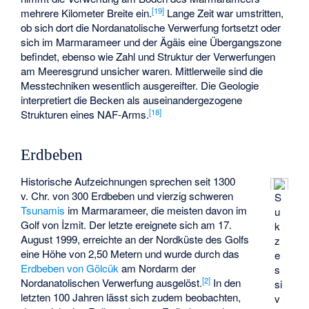
[
19
]
mehrere Kilometer Breite ein.
Lange Zeit war umstritten,
ob sich dort die Nordanatolische Verwerfung fortsetzt oder
sich im Marmarameer und der Ägäis eine Übergangszone
befindet, ebenso wie Zahl und Struktur der Verwerfungen
am Meeresgrund unsicher waren. Mittlerweile sind die
Messtechniken wesentlich ausgereifter. Die Geologie
interpretiert die Becken als auseinandergezogene
[
18
]
Strukturen eines NAF-Arms.
Erdbeben
Historische Aufzeichnungen sprechen seit 1300
v. Chr. von 300 Erdbeben und vierzig schweren
S
Tsunamis
im Marmarameer, die meisten davon im
u
Golf von İzmit. Der letzte ereignete sich am 17.
k
August 1999, erreichte an der Nordküste des Golfs
z
eine Höhe von 2,50 Metern und wurde durch das
e
Erdbeben von Gölcük
am Nordarm der
s
[
2
]
Nordanatolischen Verwerfung ausgelöst.
In den
si
letzten 100 Jahren lässt sich zudem beobachten,
v