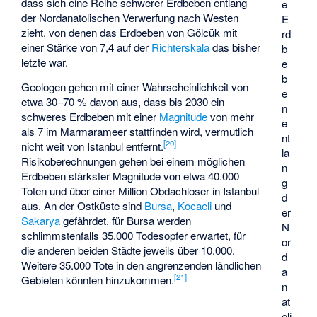
dass sich eine Reihe schwerer Erdbeben entlang
e
der Nordanatolischen Verwerfung nach Westen
E
zieht, von denen das Erdbeben von Gölcük mit
rd
einer Stärke von 7,4 auf der
Richterskala
das bisher
b
letzte war.
e
b
Geologen gehen mit einer Wahrscheinlichkeit von
e
etwa 30–70 % davon aus, dass bis 2030 ein
n
schweres Erdbeben mit einer
Magnitude
von mehr
e
als 7 im Marmarameer stattfinden wird, vermutlich
nt
[
20
]
nicht weit von Istanbul entfernt.
la
Risikoberechnungen gehen bei einem möglichen
n
Erdbeben stärkster Magnitude von etwa 40.000
g
Toten und über einer Million Obdachloser in Istanbul
d
aus. An der Ostküste sind
Bursa
,
Kocaeli
und
er
Sakarya
gefährdet, für Bursa werden
N
schlimmstenfalls 35.000 Todesopfer erwartet, für
or
die anderen beiden Städte jeweils über 10.000.
d
Weitere 35.000 Tote in den angrenzenden ländlichen
a
[
21
]
Gebieten könnten hinzukommen.
n
at
oli