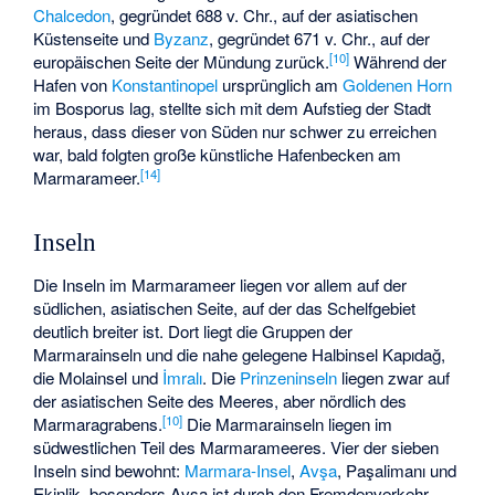
Chalcedon
, gegründet 688 v. Chr., auf der asiatischen
Küstenseite und
Byzanz
, gegründet 671 v. Chr., auf der
[
10
]
europäischen Seite der Mündung zurück.
Während der
Hafen von
Konstantinopel
ursprünglich am
Goldenen Horn
im Bosporus lag, stellte sich mit dem Aufstieg der Stadt
heraus, dass dieser von Süden nur schwer zu erreichen
war, bald folgten große künstliche Hafenbecken am
[
14
]
Marmarameer.
Inseln
Die Inseln im Marmarameer liegen vor allem auf der
südlichen, asiatischen Seite, auf der das Schelfgebiet
deutlich breiter ist. Dort liegt die Gruppen der
Marmarainseln
und die nahe gelegene Halbinsel
Kapıdağ
,
die Molainsel und
İmralı
. Die
Prinzeninseln
liegen zwar auf
der asiatischen Seite des Meeres, aber nördlich des
[
10
]
Marmaragrabens.
Die Marmarainseln liegen im
südwestlichen Teil des Marmarameeres. Vier der sieben
Inseln sind bewohnt:
Marmara-Insel
,
Avşa
,
Paşalimanı
und
Ekinlik
, besonders Avşa ist durch den Fremdenverkehr