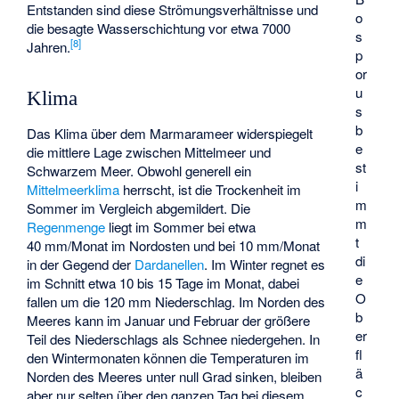
Entstanden sind diese Strömungsverhältnisse und
o
die besagte Wasserschichtung vor etwa 7000
s
[
8
]
Jahren.
p
or
u
Klima
s
b
Das Klima über dem Marmarameer widerspiegelt
e
die mittlere Lage zwischen Mittelmeer und
st
Schwarzem Meer. Obwohl generell ein
i
Mittelmeerklima
herrscht, ist die Trockenheit im
m
Sommer im Vergleich abgemildert. Die
m
Regenmenge
liegt im Sommer bei etwa
t
40 mm/Monat im Nordosten und bei 10 mm/Monat
di
in der Gegend der
Dardanellen
. Im Winter regnet es
e
im Schnitt etwa 10 bis 15 Tage im Monat, dabei
O
fallen um die 120 mm Niederschlag. Im Norden des
b
Meeres kann im Januar und Februar der größere
er
Teil des Niederschlags als Schnee niedergehen. In
fl
den Wintermonaten können die Temperaturen im
ä
Norden des Meeres unter null Grad sinken, bleiben
c
aber nur selten über den ganzen Tag bei diesem