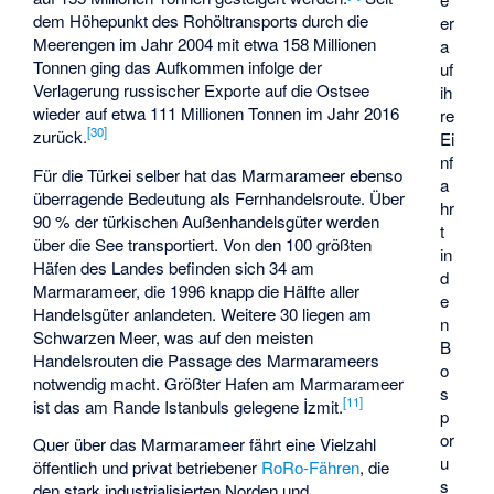
dem Höhepunkt des Rohöltransports durch die
er
Meerengen im Jahr 2004 mit etwa 158 Millionen
a
Tonnen ging das Aufkommen infolge der
uf
Verlagerung russischer Exporte auf die Ostsee
ih
wieder auf etwa 111 Millionen Tonnen im Jahr 2016
re
[
30
]
zurück.
Ei
nf
Für die Türkei selber hat das Marmarameer ebenso
a
überragende Bedeutung als Fernhandelsroute. Über
hr
90 % der türkischen Außenhandelsgüter werden
t
über die See transportiert. Von den 100 größten
in
Häfen des Landes befinden sich 34 am
d
Marmarameer, die 1996 knapp die Hälfte aller
e
Handelsgüter anlandeten. Weitere 30 liegen am
n
Schwarzen Meer, was auf den meisten
B
Handelsrouten die Passage des Marmarameers
o
notwendig macht. Größter Hafen am Marmarameer
s
[
11
]
ist das am Rande Istanbuls gelegene İzmit.
p
or
Quer über das Marmarameer fährt eine Vielzahl
u
öffentlich und privat betriebener
RoRo-Fähren
, die
s
den stark industrialisierten Norden und