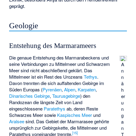
geprägt.
Geologie
Entstehung des Marmarameers
Die genaue Entstehung des Marmarabeckens und
seine Verbindungen zu Mittelmeer und Schwarzem
A
Meer sind nicht abschließend geklärt. Das
n
Mittelmeer ist ein Rest des Urozeans
Tethys
.
n
Davon trennten die sich auffaltenden Gebirge im
ä
Süden Europas (
Pyrenäen
,
Alpen
,
Karpaten
,
h
Dinarisches Gebirge
,
Taurusgebirge
) den
er
Randozean die längste Zeit von Land
u
eingeschlossene
Paratethys
ab, deren Reste
n
Schwarzes Meer sowie
Kaspisches Meer
und
g
Aralsee
sind. Das Gebiet der Marmarasee gehörte
a
ursprünglich zur Gebirgskette, die Mittelmeer und
n
[
15
]
Paratethys voneinander trennte.
T