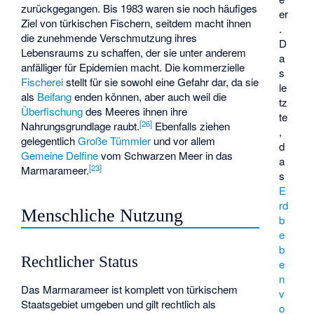
zurückgegangen. Bis 1983 waren sie noch häufiges
er
Ziel von türkischen Fischern, seitdem macht ihnen
.
die zunehmende Verschmutzung ihres
D
Lebensraums zu schaffen, der sie unter anderem
a
anfälliger für Epidemien macht. Die kommerzielle
s
Fischerei
stellt für sie sowohl eine Gefahr dar, da sie
le
als
Beifang
enden können, aber auch weil die
tz
Überfischung
des Meeres ihnen ihre
te
[
26
]
Nahrungsgrundlage raubt.
Ebenfalls ziehen
,
gelegentlich
Große Tümmler
und vor allem
d
Gemeine Delfine
vom Schwarzen Meer in das
a
[
23
]
Marmarameer.
s
E
rd
Menschliche Nutzung
b
e
b
Rechtlicher Status
e
n
Das Marmarameer ist komplett von türkischem
v
Staatsgebiet umgeben und gilt rechtlich als
o