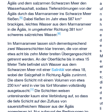
Ägäis und dem salzarmen Schwarzen Meer den
a
Wasserhaushalt, sodass Tiefenströmungen von der
uf
Ägäis durch das Marmarameer ins Schwarze Meer
n
[
5
]
fließen.
Dabei fließen im Jahr etwa 587 km³
a
brackiges, leichtes Wasser aus dem Marmarameer
h
in die Ägäis, in umgekehrter Richtung 381 km³
m
[
6
]
schweres salzreiches Wasser.
e
d
Im Marmarameer lassen sich dementsprechend
e
zwei Wasserschichten klar trennen, die von einer
s
etwa acht bis zehn Meter breiten Übergangsschicht
M
getrennt werden. An der Oberfläche bis in etwa 15
e
Meter Tiefe befindet sich Wasser aus dem
er
Schwarzen Meer mit einer
Salinität
von etwa 18,
e
wobei der Salzgehalt in Richtung Ägäis zunimmt.
s;
Die obere Schicht mit einem Volumen von etwa
di
230 km³ wird in vier bis fünf Monaten vollständig
e
[
1
]
ausgetauscht.
Die Schichten weisen
d
untereinander kaum eine Verbindung auf, so dass
e
die tiefe Schicht auf den Zufluss von
ut
sauerstoffreichem Wasser aus der Ägäis
li
angewiesen ist. Nur aufgrund der Bedingungen im