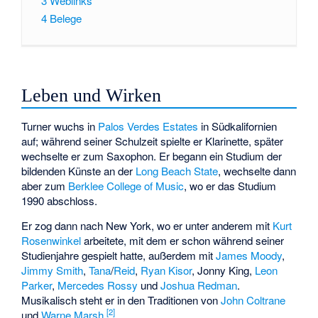
3
Weblinks
4
Belege
Leben und Wirken
Turner wuchs in
Palos Verdes Estates
in Südkalifornien
auf; während seiner Schulzeit spielte er Klarinette, später
wechselte er zum Saxophon. Er begann ein Studium der
bildenden Künste an der
Long Beach State
, wechselte dann
aber zum
Berklee College of Music
, wo er das Studium
1990 abschloss.
Er zog dann nach New York, wo er unter anderem mit
Kurt
Rosenwinkel
arbeitete, mit dem er schon während seiner
Studienjahre gespielt hatte, außerdem mit
James Moody
,
Jimmy Smith
,
Tana
/
Reid
,
Ryan Kisor
,
Jonny King
,
Leon
Parker
,
Mercedes Rossy
und
Joshua Redman
.
Musikalisch steht er in den Traditionen von
John Coltrane
[
2
]
und
Warne Marsh
.