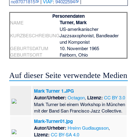
no97071815
|
VIAF
:
94022594
|
Personendaten
Turner, Mark
NAME
US-amerikanischer
KURZBESCHREIBUNG
Jazzsaxophonist, Bandleader
und Komponist
GEBURTSDATUM
10. November 1965
GEBURTSORT
Fairborn
, Ohio
Auf dieser Seite verwendete Medien
Mark Turner 1.JPG
Autor/Urheber:
Octagon
,
Lizenz:
CC BY 3.0
Mark Turner bei einem Workshop in München
mit der Band San Francisco Jazz Collective.
Mark-Turner01.jpg
Autor/Urheber:
Hreinn Gudlaugsson
,
Lizenz:
CC BY-SA 4.0