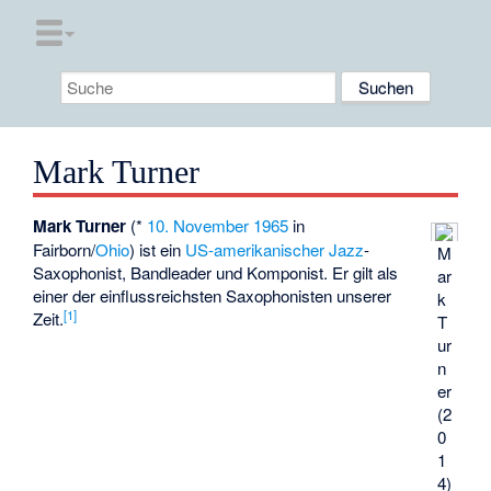
Mark Turner
Mark Turner
(*
10. November
1965
in
Fairborn
/
Ohio
) ist ein
US-amerikanischer
Jazz
-
M
Saxophonist, Bandleader und Komponist. Er gilt als
ar
einer der einflussreichsten Saxophonisten unserer
k
[
1
]
Zeit.
T
ur
n
er
(2
0
1
4)