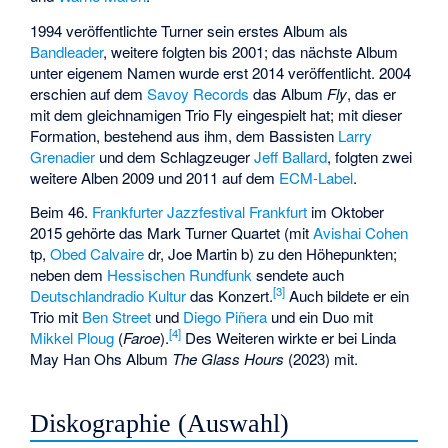
1994 veröffentlichte Turner sein erstes Album als
Bandleader
, weitere folgten bis 2001; das nächste Album
unter eigenem Namen wurde erst 2014 veröffentlicht. 2004
erschien auf dem
Savoy Records
das Album
Fly
, das er
mit dem gleichnamigen Trio
Fly
eingespielt hat; mit dieser
Formation, bestehend aus ihm, dem Bassisten
Larry
Grenadier
und dem Schlagzeuger
Jeff Ballard
, folgten zwei
weitere Alben 2009 und 2011 auf dem
ECM-Label
.
Beim 46.
Frankfurter Jazzfestival Frankfurt
im Oktober
2015 gehörte das Mark Turner Quartet (mit
Avishai Cohen
tp,
Obed Calvaire
dr, Joe Martin b) zu den Höhepunkten;
neben dem
Hessischen Rundfunk
sendete auch
[
3
]
Deutschlandradio Kultur
das Konzert.
Auch bildete er ein
Trio mit
Ben Street
und
Diego Piñera
und ein Duo mit
[
4
]
Mikkel Ploug
(
Faroe
).
Des Weiteren wirkte er bei
Linda
May Han Ohs
Album
The Glass Hours
(2023) mit.
Diskographie (Auswahl)