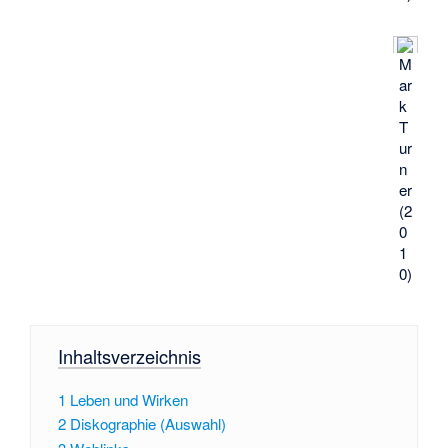
M
ar
k
T
ur
n
er
(2
0
1
0)
Inhaltsverzeichnis
1
Leben und Wirken
2
Diskographie (Auswahl)