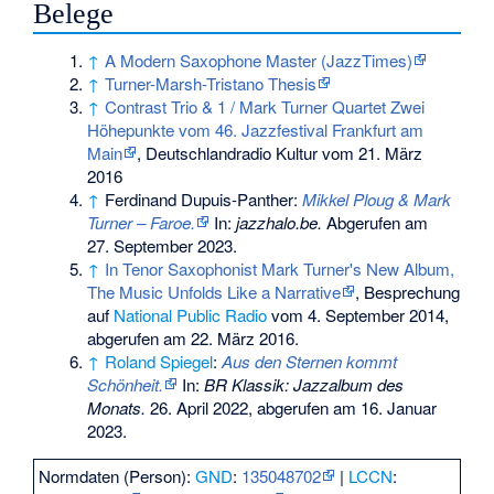
Belege
↑
A Modern Saxophone Master (JazzTimes)
↑
Turner-Marsh-Tristano Thesis
↑
Contrast Trio & 1 / Mark Turner Quartet Zwei
Höhepunkte vom 46. Jazzfestival Frankfurt am
Main
, Deutschlandradio Kultur vom 21. März
2016
↑
Ferdinand Dupuis-Panther:
Mikkel Ploug & Mark
Turner – Faroe.
In:
jazzhalo.be.
Abgerufen am
27. September 2023
.
↑
In Tenor Saxophonist Mark Turner's New Album,
The Music Unfolds Like a Narrative
, Besprechung
auf
National Public Radio
vom 4. September 2014,
abgerufen am 22. März 2016.
↑
Roland Spiegel
:
Aus den Sternen kommt
Schönheit.
In:
BR Klassik: Jazzalbum des
Monats.
26. April 2022,
abgerufen am 16. Januar
2023
.
Normdaten (Person):
GND
:
135048702
|
LCCN
: