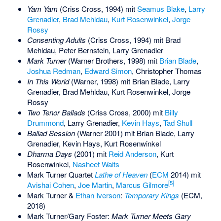
Yam Yam
(Criss Cross, 1994) mit
Seamus Blake
,
Larry
Grenadier
,
Brad Mehldau
,
Kurt Rosenwinkel
,
Jorge
Rossy
Consenting Adults
(Criss Cross, 1994) mit Brad
Mehldau, Peter Bernstein, Larry Grenadier
Mark Turner
(Warner Brothers, 1998) mit
Brian Blade
,
Joshua Redman
,
Edward Simon
,
Christopher Thomas
In This World
(Warner, 1998) mit Brian Blade, Larry
Grenadier, Brad Mehldau, Kurt Rosenwinkel, Jorge
Rossy
Two Tenor Ballads
(Criss Cross, 2000) mit
Billy
Drummond
, Larry Grenadier,
Kevin Hays
,
Tad Shull
Ballad Session
(Warner 2001) mit Brian Blade, Larry
Grenadier, Kevin Hays, Kurt Rosenwinkel
Dharma Days
(2001) mit
Reid Anderson
, Kurt
Rosenwinkel,
Nasheet Waits
Mark Turner Quartet
Lathe of Heaven
(
ECM
2014) mit
[
5
]
Avishai Cohen
,
Joe Martin
,
Marcus Gilmore
Mark Turner &
Ethan Iverson
:
Temporary Kings
(ECM,
2018)
Mark Turner/Gary Foster:
Mark Turner Meets Gary