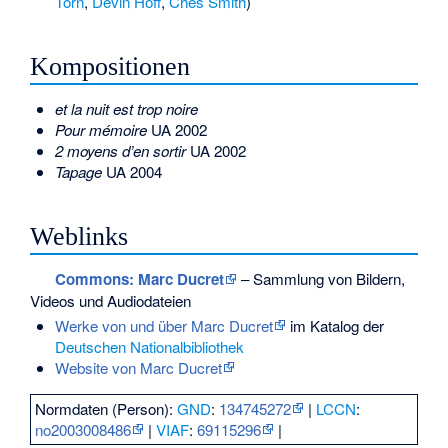
Torn
,
Devin Hoff
,
Ches Smith
)
Kompositionen
et la nuit est trop noire
Pour mémoire
UA 2002
2 moyens d’en sortir
UA 2002
Tapage
UA 2004
Weblinks
Commons
: Marc Ducret
– Sammlung von Bildern,
Videos und Audiodateien
Werke von und über Marc Ducret
im Katalog der
Deutschen Nationalbibliothek
Website von Marc Ducret
Normdaten (Person):
GND
:
134745272
|
LCCN
:
no2003008486
|
VIAF
:
69115296
|