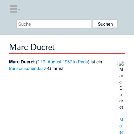
Marc Ducret
Marc Ducret
(*
19. August
1957
in
Paris
) ist ein
französischer
Jazz
-Gitarrist.
M
ar
c
D
u
cr
et
,
M
o
er