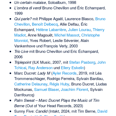
Un certain malaise
, Soloalbum, 1998
L'ombra di verdi
Bruno Chevillon und Éric Echampard,
1999
Qui parle?
mit
Philippe Agaël
,
Laurence Blasco
,
Bruno
Chevillon
,
Benoît Delbecq
,
Allie Delfau
, Éric
Echampard,
Hélène Labarrière
,
Julien Lourau
,
Thierry
Madiot
,
Anne Magouët
,
Michel Massot
,
Christophe
Monniot
, Yves Robert,
Leslie Sévenier
,
Alain
Vankenhove
und François Verly, 2003
Trio Live
mit Bruno Chevillon und Eric Échampard,
2006
Triplepoint
(ILK Music, 2007, mit
Stefan Pasborg
,
John
Tchicai
,
Ray Anderson
und
Ellery Eskelin
)
Marc Ducret:
Lady M
(
Ayler Records
, 2019, mit Léa
Trommenschlager, Rodrigo Ferreira, Sylvain Bardiau,
Catherine Delaunay
,
Régis Huby
, Bruno Ducret,
Liudas
Mockunas
,
Samuel Blaser
,
Joachim Florent
,
Sylvain
Darrifourcq
)
Palm Sweat – Marc Ducret Plays the Music of Tim
Berne
(
Out of Your Head Records
, 2023)
Sunny Five:
Candid
(Intakt, 2024, mit Tim Berne,
David