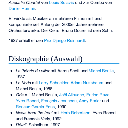
Acoustic Quartet
von
Louis Sclavis
und zur Combo von
Daniel Humair
.
Er wirkte als Musiker an mehreren Filmen mit und
komponierte seit Anfang der 2000er Jahre mehrere
Orchesterwerke. Der Cellist
Bruno Ducret
ist sein Sohn.
1987 erhielt er den
Prix Django Reinhardt
.
Diskographie (Auswahl)
La théorie du pilier
mit
Aaron Scott
und
Michel Benita
,
1987
Le Kodo
mit
Larry Schneider
,
Adam Nussbaum
und
Michel Benita, 1988
Gris
mit Michel Benita,
Joël Allouche
,
Enrico Rava
,
Yves Robert
,
François Jeanneau
,
Andy Emler
und
Renaud Garcia-Fons
, 1990
News from the front
mit
Herb Robertson
, Yves Robert
und
Francois Verly
, 1992
Détail
, Soloalbum, 1997