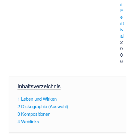
s
F
e
st
iv
al
2
0
0
6
Inhaltsverzeichnis
1
Leben und Wirken
2
Diskographie (Auswahl)
3
Kompositionen
4
Weblinks