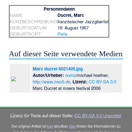
Personendaten
Ducret, Marc
NAME
KURZBESCHREIBUNG
französischer Jazzgitarrist
GEBURTSDATUM
19. August 1957
GEBURTSORT
Paris
Auf dieser Seite verwendete Medien
Marc ducret 6021405.jpg
Autor/Urheber:
nomo
/michael hoefner,
http://www.zwo5.de
,
Lizenz:
CC BY-SA 3.0
Marc Ducret at moers festival 2006
Lizenz für Texte auf dieser Seite:
CC-BY-SA 3.0 Unported
.
Der original-Artikel ist
hier
abrufbar.
Hier
finden Sie Informationen zu