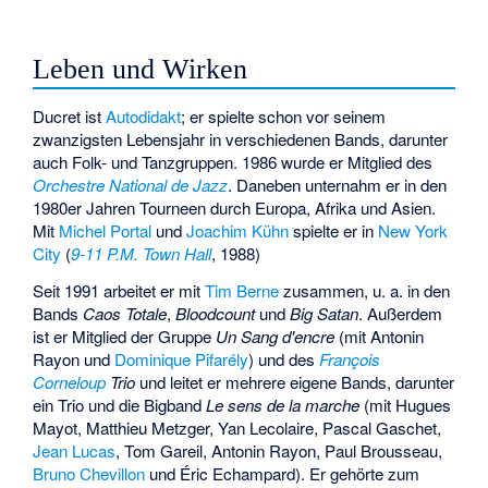
Leben und Wirken
Ducret ist
Autodidakt
; er spielte schon vor seinem
zwanzigsten Lebensjahr in verschiedenen Bands, darunter
auch Folk- und Tanzgruppen. 1986 wurde er Mitglied des
Orchestre National de Jazz
. Daneben unternahm er in den
1980er Jahren Tourneen durch Europa, Afrika und Asien.
Mit
Michel Portal
und
Joachim Kühn
spielte er in
New York
City
(
9-11 P.M. Town Hall
, 1988)
Seit 1991 arbeitet er mit
Tim Berne
zusammen, u. a. in den
Bands
Caos Totale
,
Bloodcount
und
Big Satan
. Außerdem
ist er Mitglied der Gruppe
Un Sang d'encre
(mit
Antonin
Rayon
und
Dominique Pifarély
) und des
François
Corneloup
Trio
und leitet er mehrere eigene Bands, darunter
ein Trio und die Bigband
Le sens de la marche
(mit
Hugues
Mayot
,
Matthieu Metzger
,
Yan Lecolaire
,
Pascal Gaschet
,
Jean Lucas
,
Tom Gareil
, Antonin Rayon,
Paul Brousseau
,
Bruno Chevillon
und
Éric Echampard
). Er gehörte zum