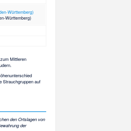
den-Württemberg)
zum
Mittleren
udern.
Höhenunterschied
re Strauchgruppen auf
chen den Ortslagen von
 Bewahrung der