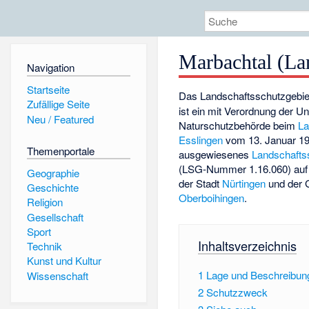
Marbachtal (La
Navigation
Startseite
Das Landschaftsschutzgebi
Zufällige Seite
ist ein mit Verordnung der U
Neu / Featured
Naturschutzbehörde beim
La
Esslingen
vom 13. Januar 1
Themenportale
ausgewiesenes
Landschafts
(LSG-Nummer 1.16.060) auf
Geographie
der Stadt
Nürtingen
und der 
Geschichte
Oberboihingen
.
Religion
Gesellschaft
Sport
Inhaltsverzeichnis
Technik
Kunst und Kultur
1
Lage und Beschreibun
Wissenschaft
2
Schutzzweck