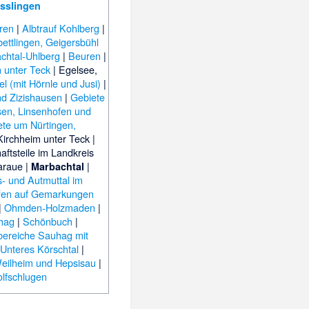
sslingen
uren
|
Albtrauf Kohlberg
|
ettlingen, Geigersbühl
htal-Uhlberg
|
Beuren
|
n unter Teck
|
Egelsee,
l (mit Hörnle und Jusi)
|
nd Zizishausen
|
Gebiete
sen, Linsenhofen und
ete um Nürtingen,
Kirchheim unter Teck
|
ftsteile im Landkreis
araue
|
|
Marbachtal
- und Autmuttal im
fen auf Gemarkungen
|
Ohmden-Holzmaden
|
hag
|
Schönbuch
|
ereiche Sauhag mit
|
Unteres Körschtal
|
eilheim und Hepsisau
|
lfschlugen