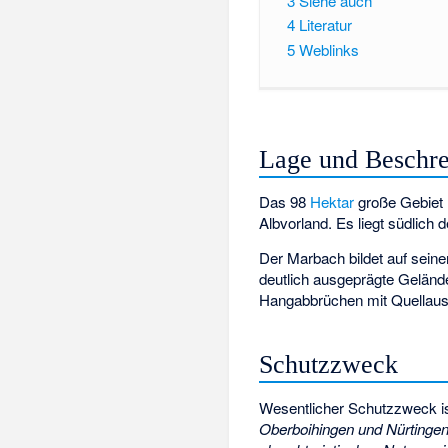
3
Siehe auch
4
Literatur
5
Weblinks
Lage und Beschr
Das 98
Hektar
große Gebiet 
Albvorland
. Es liegt südlich
Der Marbach bildet auf sei
deutlich ausgeprägte Geländ
Hangabbrüchen mit Quellaust
Schutzzweck
Wesentlicher Schutzzweck i
Oberboihingen und Nürtingen