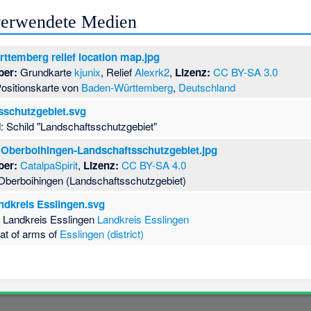
 verwendete Medien
ttemberg relief location map.jpg
ber:
Grundkarte
kjunix
, Relief
Alexrk2
,
Lizenz:
CC BY-SA 3.0
ositionskarte von
Baden-Württemberg
,
Deutschland
sschutzgebiet.svg
: Schild "Landschaftsschutzgebiet"
 Oberboihingen-Landschaftsschutzgebiet.jpg
ber:
CatalpaSpirit
,
Lizenz:
CC BY-SA 4.0
Oberboihingen (Landschaftsschutzgebiet)
dkreis Esslingen.svg
 Landkreis Esslingen
Landkreis Esslingen
at of arms of
Esslingen (district)