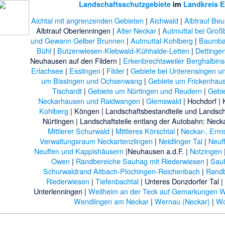
Landschaftsschutzgebiete
im
Landkreis E
Aichtal mit angrenzenden Gebieten
|
Aichwald
|
Albtrauf Be
Albtrauf Oberlenningen
|
Alter Neckar
|
Autmuttal bei Großb
und Gewann Gelber Brunnen
|
Autmuttal-Kohlberg
|
Baumbac
Bühl
|
Butzenwiesen-Klebwald-Kühhalde-Letten
|
Dettinge
Neuhausen auf den Fildern
|
Erkenbrechtsweiler Berghalbinse
Erlachsee
|
Esslingen
|
Filder
|
Gebiete bei Unterensingen u
um Bissingen und Ochsenwang
|
Gebiete um Frickenhau
Tischardt
|
Gebiete um Nürtingen und Reudern
|
Gebi
Neckarhausen und Raidwangen
|
Glemswald
|
Hochdorf
|
Kohlberg
|
Köngen
|
Landschaftsbestandteile und Landscha
Nürtingen
|
Landschaftsteile entlang der Autobahn: Neck
Mittlerer Schurwald
|
Mittleres Körschtal
|
Neckar-, Erms
Verwaltungsraum Neckartenzlingen
|
Neidlinger Tal
|
Neuf
Neuffen und Kappishäusern
|
Neuhausen a.d.F.
|
Notzingen
Owen
|
Randbereiche Sauhag mit Riederwiesen
|
Sau
Schurwaldrand Altbach-Plochingen-Reichenbach
|
Randb
Riederwiesen
|
Tiefenbachtal
|
Unteres Donzdorfer Tal
Unterlenningen
|
Weilheim an der Teck auf Gemarkungen W
Wendlingen am Neckar
|
Wernau (Neckar)
|
Wo