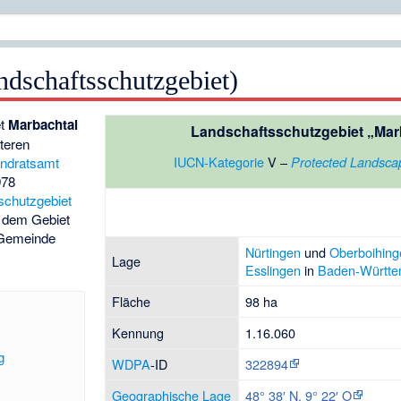
ndschaftsschutzgebiet)
et
Marbachtal
Landschaftsschutzgebiet „Mar
nteren
IUCN-Kategorie
V –
Protected Landsc
ndratsamt
978
schutzgebiet
 dem Gebiet
Gemeinde
Nürtingen
und
Oberboihing
Lage
Esslingen
in
Baden-Württe
Fläche
98 ha
Kennung
1.16.060
g
WDPA
-ID
322894
Geographische Lage
48° 38′
N
,
9° 22′
O