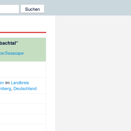
bachtal“
ape/Seascape
en
im
Landkreis
mberg
,
Deutschland