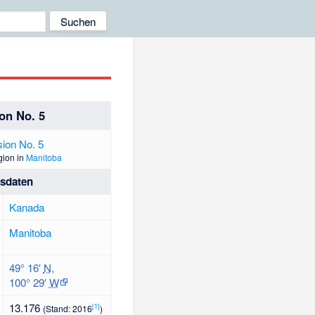
ion No. 5
gion in
Manitoba
isdaten
Kanada
Manitoba
49° 16′
N
,
100° 29′
W
13.176
[1]
(Stand: 2016
)