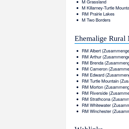
M
Grassland
M
Killarney-Turtle Mounta
RM
Prairie Lakes
M
Two Borders
Ehemalige Rural 
RM
Albert
(Zusammengeleg
RM
Arthur
(Zusammengele
RM
Brenda
(Zusammengel
RM
Cameron
(Zusammeng
RM
Edward
(Zusammengel
RM
Turtle Mountain
(Zusa
RM
Morton
(Zusammengel
RM
Riverside
(Zusammeng
RM
Strathcona
(Zusammen
RM
Whitewater
(Zusammen
RM
Winchester
(Zusamme