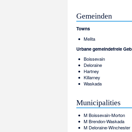
Gemeinden
Towns
Melita
Urbane gemeindefreie Geb
Boissevain
Deloraine
Hartney
Killarney
Waskada
Municipalities
M
Boissevain-Morton
M
Brendon-Waskada
M
Deloraine-Winchester