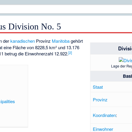
s Division No. 5
n der
kanadischen
Provinz
Manitoba
gehört
at eine Fläche von 8228,5 km² und 13.176
Divis
[2]
11 betrug die Einwohnerzahl 12.922.
Lage der Re
Bas
Staat
Provinz
palities
Koordinaten
:
Einwohner