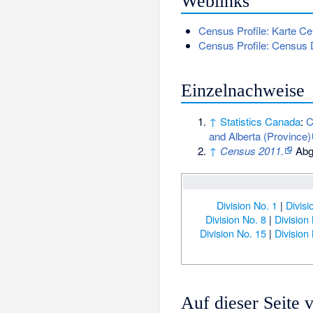
Weblinks
Census Profile: Karte Ce
Census Profile: Census D
Einzelnachweise
↑
Statistics Canada
:
C
and Alberta (Province)
↑
Census 2011.
Abge
Division No. 1
|
Divisi
Division No. 8
|
Division
Division No. 15
|
Division
Auf dieser Seite