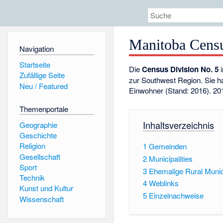
Manitoba Censu
Navigation
Startseite
Die
Census Division No. 5
i
Zufällige Seite
zur Southwest Region. Sie h
Neu / Featured
Einwohner (Stand: 2016). 20
Themenportale
Inhaltsverzeichnis
Geographie
Geschichte
Religion
1
Gemeinden
Gesellschaft
2
Municipalities
Sport
3
Ehemalige Rural Munici
Technik
4
Weblinks
Kunst und Kultur
5
Einzelnachweise
Wissenschaft