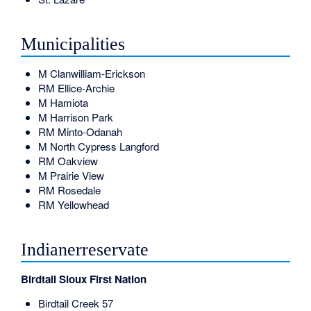
Municipalities
M
Clanwilliam-Erickson
RM
Ellice-Archie
M
Hamiota
M
Harrison Park
RM
Minto-Odanah
M
North Cypress Langford
RM
Oakview
M
Prairie View
RM
Rosedale
RM
Yellowhead
Indianerreservate
Birdtail Sioux First Nation
Birdtail Creek 57