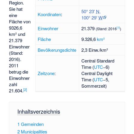
Region.
Sie hat
50° 23′
N
,
Koordinaten
:
eine
100° 29′
W
Fläche von
9326,6
Einwohner
21.379
[1]
(Stand: 2016
)
km² und
Fläche
9.326,6
km²
21.379
Einwohner
Bevölkerungsdichte
2,3 Einw./km²
(Stand:
2016).
Central Standard
2011
Time (
UTC
−6)
betrug die
Zeitzone
:
Central Daylight
Einwohner
Time (
UTC
−5,
zahl
Sommerzeit)
[2]
21.604.
Inhaltsverzeichnis
1
Gemeinden
2
Municipalities