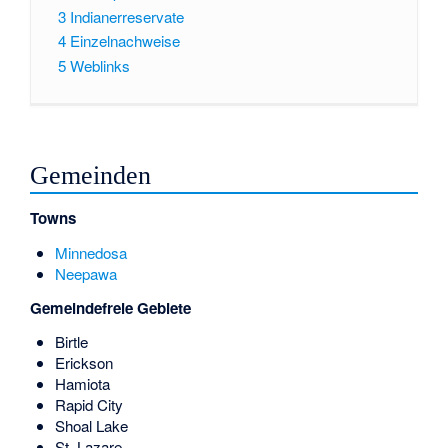
3
Indianerreservate
4
Einzelnachweise
5
Weblinks
Gemeinden
Towns
Minnedosa
Neepawa
Gemeindefreie Gebiete
Birtle
Erickson
Hamiota
Rapid City
Shoal Lake
St. Lazare